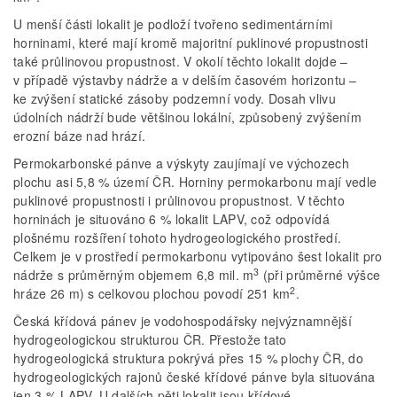
U menší části lokalit je podloží tvořeno sedimentárními
horninami, které mají kromě majoritní puklinové propustnosti
také průlinovou propustnost. V okolí těchto lokalit dojde –
v případě výstavby nádrže a v delším časovém horizontu –
ke zvýšení statické zásoby podzemní vody. Dosah vlivu
údolních nádrží bude většinou lokální, způsobený zvýšením
erozní báze nad hrází.
Permokarbonské pánve a výskyty zaujímají ve výchozech
plochu asi 5,8 % území ČR. Horniny permokarbonu mají vedle
puklinové propustnosti i průlinovou propustnost. V těchto
horninách je situováno 6 % lokalit LAPV, což odpovídá
plošnému rozšíření tohoto hydrogeologického prostředí.
Celkem je v prostředí permokarbonu vytipováno šest lokalit pro
3
nádrže s průměrným objemem 6,8 mil. m
(při průměrné výšce
2
hráze 26 m) s celkovou plochou povodí 251 km
.
Česká křídová pánev je vodohospodářsky nejvýznamnější
hydrogeologickou strukturou ČR. Přestože tato
hydrogeologická struktura pokrývá přes 15 % plochy ČR, do
hydrogeologických rajonů české křídové pánve byla situována
jen 3 % LAPV. U dalších pěti lokalit jsou křídové