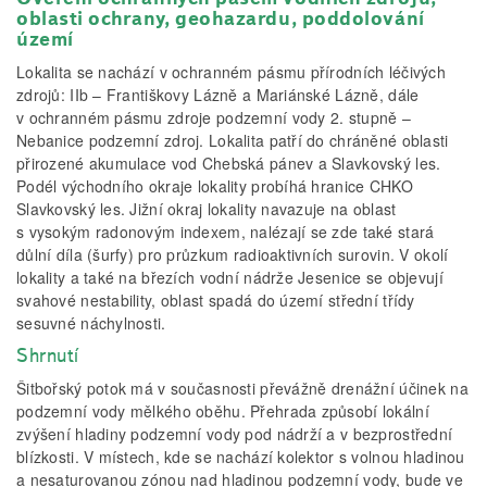
oblasti ochrany, geohazardu, poddolování
území
Lokalita se nachází v ochranném pásmu přírodních léčivých
zdrojů: IIb – Františkovy Lázně a Mariánské Lázně, dále
v ochranném pásmu zdroje podzemní vody 2. stupně –
Nebanice podzemní zdroj. Lokalita patří do chráněné oblasti
přirozené akumulace vod Chebská pánev a Slavkovský les.
Podél východního okraje lokality probíhá hranice CHKO
Slavkovský les. Jižní okraj lokality navazuje na oblast
s vysokým radonovým indexem, nalézají se zde také stará
důlní díla (šurfy) pro průzkum radioaktivních surovin. V okolí
lokality a také na březích vodní nádrže Jesenice se objevují
svahové nestability, oblast spadá do území střední třídy
sesuvné náchylnosti.
Shrnutí
Šitbořský potok má v současnosti převážně drenážní účinek na
podzemní vody mělkého oběhu. Přehrada způsobí lokální
zvýšení hladiny podzemní vody pod nádrží a v bezprostřední
blízkosti. V místech, kde se nachází kolektor s volnou hladinou
a nesaturovanou zónou nad hladinou podzemní vody, bude ve