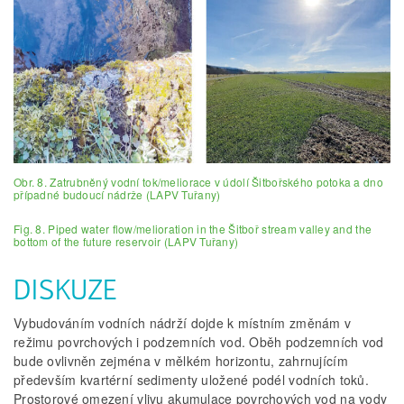
Obr. 8. Zatrubněný vodní tok/meliorace v údolí Šitbořského potoka a dno
případné budoucí nádrže (LAPV Tuřany)
Fig. 8. Piped water flow/melioration in the Šitboř stream valley and the
bottom of the future reservoir (LAPV Tuřany)
DISKUZE
Vybudováním vodních nádrží dojde k místním změnám v
režimu povrchových i podzemních vod. Oběh podzemních vod
bude ovlivněn zejména v mělkém horizontu, zahrnujícím
především kvartérní sedimenty uložené podél vodních toků.
Prostorové omezení vlivu akumulace povrchových vod na vody