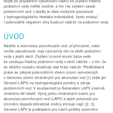
dojde po případném vybudování nádrží ke zvýšení hladiny
podzemní vody mělké zvodně, a tím i ke zvýšení zásob
podzemních vod. Lokality je však nezbytné posuzovat
z hydrogeologického hlediska individuálně, často existují
i potenciálně negativní vlivy budoucí nádrže na podzemní vody.
ÚVOD
Nádrže a rezervoáry povrchových vod, ať přirozené, nebo
uměle vybudované, mají významný vliv na oběh podzemní
vody v jejich okolí. Zvýšení úrovně erozní báze vede
ke vzestupu hladiny podzemní vody v okolí nádrže – s tím, že
se většího rozsahu dosahuje nad hrází nádrže. Předkládaná
práce se zabývá potenciálním vlivem území vymezených
v Generelu území chráněných pro akumulaci vod [1] (dále jen
Generel LAPV) na hydrogeologické poměry a zdroje
podzemních vod. V současnosti je Generelem LAPV územně
chráněno 96 lokalit. Vývoj počtu chráněných území pro
akumulaci povrchových vod (LAPV) a jejich potenciál pro
zmírnění dopadů klimatické změny shrnuje např. [2, 3].
Generel LAPV je podkladem pro návrh politiky územního