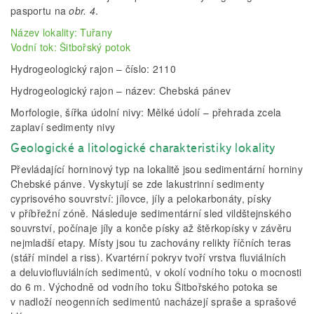
pasportu na
obr. 4
.
Název lokality:
Tuřany
Vodní tok:
Šitbořský potok
Hydrogeologický rajon – číslo:
2110
Hydrogeologický rajon – název:
Chebská pánev
Morfologie, šířka údolní nivy:
Mělké údolí – přehrada zcela
zaplaví sedimenty nivy
Geologické a litologické charakteristiky lokality
Převládající horninový typ na lokalitě jsou sedimentární horniny
Chebské pánve. Vyskytují se zde lakustrinní sedimenty
cyprisového souvrství: jílovce, jíly a pelokarbonáty, písky
v příbřežní zóně. Následuje sedimentární sled vildštejnského
souvrství, počínaje jíly a konče písky až štěrkopísky v závěru
nejmladší etapy. Místy jsou tu zachovány relikty říčních teras
(stáří mindel a riss). Kvartérní pokryv tvoří vrstva fluviálních
a deluviofluviálních sedimentů, v okolí vodního toku o mocnosti
do 6 m. Východně od vodního toku Šitbořského potoka se
v nadloží neogenních sedimentů nacházejí spraše a sprašové