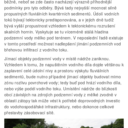
běžně, neboť se zde často nacházejí výrazně příhodnější
podmínky pro tyto odběry. Bývá tady nejvyšší mocnost silně
propustných fluviálních kvartérních sedimentů. Údolí vodních
toků bývají tektonicky predisponována, a v jejich dně tudíž
bývá vyšší propustnost vzhledem k tektonickému rozrušení
skalních hornin. Vyskytuje se tu víceméně stálá hladina
podzemní vody mělko pod terénem. V neposlední řadě existuje
v tomto prostředí možnost nadlepšení jímání podzemních vod
břehovou infiltrací z vodního toku.
Jímací objekty podzemní vody v místě nádrže zaniknou.
Vzhledem k tomu, že napuštěním vodního díla dojde většinou k
zaplavení celé údolní nivy a prostoru výskytu fluviálních
sedimentů, bude nutno případné jímací objekty budovat mimo
zónu rozlivu povrchové vody; tedy buď pod hrází vodního díla,
nebo výše podél vodního toku. Umístění nádrže do blízkosti
obcí závislých na zdrojích podzemní vody z mělké zvodně v
oblasti zátopy tak může vést k potřebě doprovodných investic
do vodohospodářské infrastruktury, nebo dokonce celkové
přestavby zásobovací sítě.