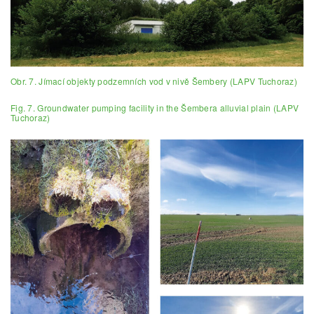
Obr. 7. Jímací objekty podzemních vod v nivě Šembery (LAPV Tuchoraz)
Fig. 7. Groundwater pumping facility in the Šembera alluvial plain (LAPV
Tuchoraz)