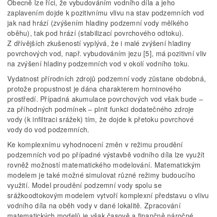
Obecně lze říci, že vybudováním vodního díla a jeho
zaplavením dojde k pozitivnímu vlivu na stav podzemních vod
jak nad hrází (zvýšením hladiny podzemní vody mělkého
oběhu), tak pod hrází (stabilizací povrchového odtoku).
Z dřívějších zkušeností vyplývá, že i malé zvýšení hladiny
povrchových vod, např. vybudováním jezu [5], má pozitivní vliv
na zvýšení hladiny podzemních vod v okolí vodního toku.
Vydatnost přírodních zdrojů podzemní vody zůstane obdobná,
protože propustnost je dána charakterem horninového
prostředí. Případná akumulace povrchových vod však bude –
za příhodných podmínek – plnit funkci dodatečného zdroje
vody (k infiltraci srážek) tím, že dojde k přetoku povrchové
vody do vod podzemních.
Ke komplexnímu vyhodnocení změn v režimu proudění
podzemních vod po případné výstavbě vodního díla lze využít
rovněž možností matematického modelování. Matematickým
modelem je také možné simulovat různé režimy budoucího
využití. Model proudění podzemní vody spolu se
srážkoodtokovým modelem vytvoří komplexní představu o vlivu
vodního díla na oběh vody v dané lokalitě. Zpracování
matematických modelů je však časově a finančně náročné