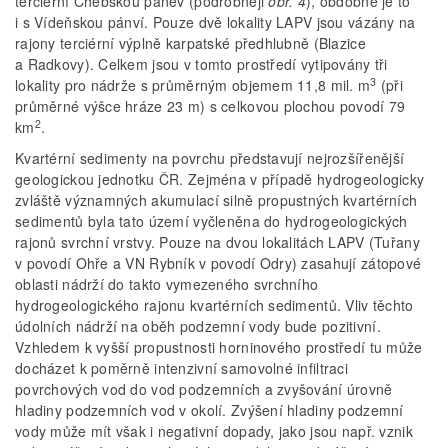
terciérní Chebskou pánev (podrobněji
obr. 4
), obdobné je to
i s Vídeňskou pánví. Pouze dvě lokality LAPV jsou vázány na
rajony terciérní výplně karpatské předhlubně (Blazice
a Radkovy). Celkem jsou v tomto prostředí vytipovány tři
3
lokality pro nádrže s průměrným objemem 11,8 mil. m
(při
průměrné výšce hráze 23 m) s celkovou plochou povodí 79
2
km
.
Kvartérní sedimenty na povrchu představují nejrozšířenější
geologickou jednotku ČR. Zejména v případě hydrogeologicky
zvláště významných akumulací silně propustných kvartérních
sedimentů byla tato území vyčleněna do hydrogeologických
rajonů svrchní vrstvy. Pouze na dvou lokalitách LAPV (Tuřany
v povodí Ohře a VN Rybník v povodí Odry) zasahují zátopové
oblasti nádrží do takto vymezeného svrchního
hydrogeologického rajonu kvartérních sedimentů. Vliv těchto
údolních nádrží na oběh podzemní vody bude pozitivní.
Vzhledem k vyšší propustnosti horninového prostředí tu může
docházet k poměrně intenzivní samovolné infiltraci
povrchových vod do vod podzemních a zvyšování úrovně
hladiny podzemních vod v okolí. Zvýšení hladiny podzemní
vody může mít však i negativní dopady, jako jsou např. vznik