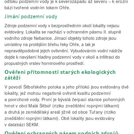
odtoku podzemní vody je k severozápadu až severu – k erozní
bázi tvořené vodním tokem Ohře.
Jímání podzemní vody
Zdroje podzemní vody v bezprostředním okolí lokality nejsou
evidovány. Lokalita se nachází v ochranném pásmu II. stupně
vodního zdroje Nebanice. Jímací objekty tohoto zdroje jsou
umístěny na protějším břehu řeky Ohře, a tak je
nepravděpodobné jejich ovlivnění. Vybudováním vodní nádrže
dojde k navýšení hladiny podzemní vody v okolí a infiltraci do
propustných vrstev horninového prostředí.
Ověření přítomnosti starých ekologických
zátěží
V povodí Šitbořského potoka a jeho přítoků jsou evidovány dvě
lokality, jež mohou negativně ovlivnit kvalitu podzemní
a povrchové vody. První je bývalá čerpací stanice pohonných
hmot v obci Malá Šitboř (riziko znečištění ropnými látkami)
a druhá je zemědělský areál jižně od obce Tuřany (riziko
znečištění ropnými látkami). Obě lokality jsou evidovány
v databázi SEKM.
Ověření ochranných pásem vodních zdrojů,