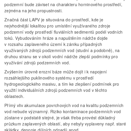
podzemní bude záviset na charakteru horninového prostředí,
zejména na jeho propustnosti.
Značná část LAPV je situována do prostředí, kde je
nejvhodnější lokalitou pro umístění využívaného zdroje
podzemní vody prostředí fluviálních sedimentů podél vodních
toků. Vybudováním hráze a napuštěním nádrže dojde
v rozsahu zaplaveného území k zániku případných
využívaných zdrojů podzemních vod (studní a podobně), na
druhou stranu se v okolí vodní nádrže zlepší podmínky pro
využívání zdrojů podzemních vod.
Zvýšením úrovně erozní báze může dojít i k napojení
rozsáhlejšího puklinového systému v prostředí
hydrogeologického masivu, a tím ke zlepšení podmínek pro
využití individuálních zdrojů podzemních vod v těchto
oblastech.
Přímý vliv akumulace povrchových vod na kvalitu podzemních
vod nebude významný. Riziko kontaminace podzemních vod
zůstane v podstatě stejné, je však třeba provést důkladný
průzkum zaplavených oblastí, aby nebyly vyplaveny např. staré
skládky, deponie důlních odpadů apod.