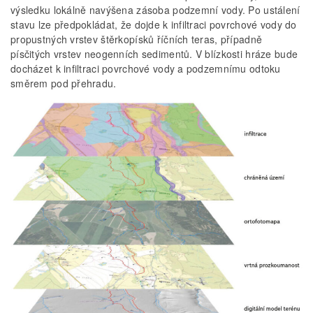
výsledku lokálně navýšena zásoba podzemní vody. Po ustálení
stavu lze předpokládat, že dojde k infiltraci povrchové vody do
propustných vrstev štěrkopísků říčních teras, případně
písčitých vrstev neogenních sedimentů. V blízkosti hráze bude
docházet k infiltraci povrchové vody a podzemnímu odtoku
směrem pod přehradu.