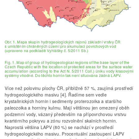
Obr. 1. Mapa skupin hydrogeologických rajonů základní vrstvy ČR
s umístěním chráněných území pro akumulaci povrchových vod
(upraveno na podkladě Vyhlášky č. 5/2011 Sb.)
Fig. 1. Map of group of hydrogeological regions of the base layer of the
Czech Republic with the location of protected areas for the surface water
accumulation (according to the Act N. 5/2011 Coll.) úniku vody krasovými
systémy vhodné. Do těchto hornin tak není situována žádná LAPV.
Více než polovinu plochy ČR, přibližně 57 %, zaujímá prostředí
hydrogeologického masivu [4]. Řadíme sem vedle
krystalinických hornin i sedimenty proterozoika a staršího
paleozoika a horniny kulmu. Mají většinou jen omezený oběh
podzemní vody, vázaný především na přípovrchovou vrstvu
kvartérního pokryvu a zónu rozvolnění skalních hornin.
Naprostá většina LAPV (80 %) se nachází v prostředí
hydrogeologického masivu. Procentuální zastoupení LAPV