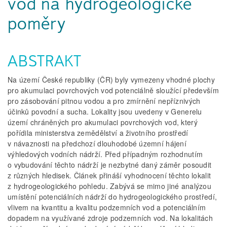
vod na hydrogeologické
poměry
ABSTRAKT
Na území České republiky (ČR) byly vymezeny vhodné plochy
pro akumulaci povrchových vod potenciálně sloužící především
pro zásobování pitnou vodou a pro zmírnění nepříznivých
účinků povodní a sucha. Lokality jsou uvedeny v Generelu
území chráněných pro akumulaci povrchových vod, který
pořídila ministerstva zemědělství a životního prostředí
v návaznosti na předchozí dlouhodobé územní hájení
výhledových vodních nádrží. Před případným rozhodnutím
o vybudování těchto nádrží je nezbytné daný záměr posoudit
z různých hledisek. Článek přináší vyhodnocení těchto lokalit
z hydrogeologického pohledu. Zabývá se mimo jiné analýzou
umístění potenciálních nádrží do hydrogeologického prostředí,
vlivem na kvantitu a kvalitu podzemních vod a potenciálním
dopadem na využívané zdroje podzemních vod. Na lokalitách