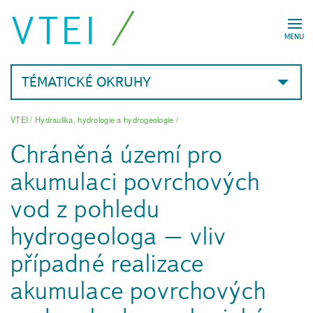
VTEI
MENU
TÉMATICKÉ OKRUHY
VTEI
/
Hydraulika, hydrologie a hydrogeologie
/
Chráněná území pro
akumulaci povrchových
vod z pohledu
hydrogeologa – vliv
případné realizace
akumulace povrchových