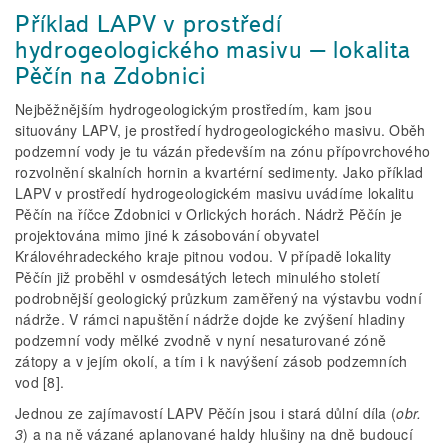
Příklad LAPV v prostředí
hydrogeologického masivu – lokalita
Pěčín na Zdobnici
Nejběžnějším hydrogeologickým prostředím, kam jsou
situovány LAPV, je prostředí hydrogeologického masivu. Oběh
podzemní vody je tu vázán především na zónu přípovrchového
rozvolnění skalních hornin a kvartérní sedimenty. Jako příklad
LAPV v prostředí hydrogeologickém masivu uvádíme lokalitu
Pěčín na říčce Zdobnici v Orlických horách. Nádrž Pěčín je
projektována mimo jiné k zásobování obyvatel
Královéhradeckého kraje pitnou vodou. V případě lokality
Pěčín již proběhl v osmdesátých letech minulého století
podrobnější geologický průzkum zaměřený na výstavbu vodní
nádrže. V rámci napuštění nádrže dojde ke zvýšení hladiny
podzemní vody mělké zvodně v nyní nesaturované zóně
zátopy a v jejím okolí, a tím i k navýšení zásob podzemních
vod [8].
Jednou ze zajímavostí LAPV Pěčín jsou i stará důlní díla (
obr.
3
) a na ně vázané aplanované haldy hlušiny na dně budoucí