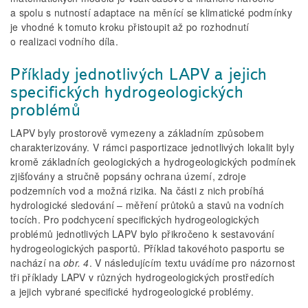
a spolu s nutností adaptace na měnící se klimatické podmínky
je vhodné k tomuto kroku přistoupit až po rozhodnutí
o realizaci vodního díla.
Příklady jednotlivých LAPV a jejich
specifických hydrogeologických
problémů
LAPV byly prostorově vymezeny a základním způsobem
charakterizovány. V rámci pasportizace jednotlivých lokalit byly
kromě základních geologických a hydrogeologických podmínek
zjišťovány a stručně popsány ochrana území, zdroje
podzemních vod a možná rizika. Na části z nich probíhá
hydrologické sledování – měření průtoků a stavů na vodních
tocích. Pro podchycení specifických hydrogeologických
problémů jednotlivých LAPV bylo přikročeno k sestavování
hydrogeologických pasportů. Příklad takovéhoto pasportu se
nachází na
obr. 4
. V následujícím textu uvádíme pro názornost
tři příklady LAPV v různých hydrogeologických prostředích
a jejich vybrané specifické hydrogeologické problémy.