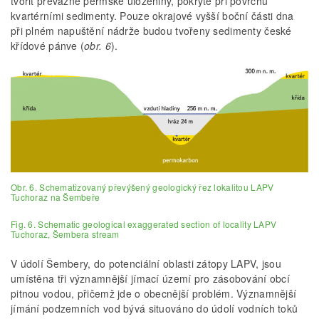
tvořit převážně permské uloženiny, pokryté při povrchu
kvartérními sedimenty. Pouze okrajové vyšší boční části dna
při plném napuštění nádrže budou tvořeny sedimenty české
křídové pánve (
obr. 6
).
Obr. 6. Schematizovaný převýšený geologický řez lokalitou LAPV
Tuchoraz na Šembeře
Fig. 6. Schematic geological exaggerated section of locality LAPV
Tuchoraz, Šembera stream
V údolí Šembery, do potenciální oblasti zátopy LAPV, jsou
umístěna tři významnější jímací území pro zásobování obcí
pitnou vodou, přičemž jde o obecnější problém. Významnější
jímání podzemních vod bývá situováno do údolí vodních toků