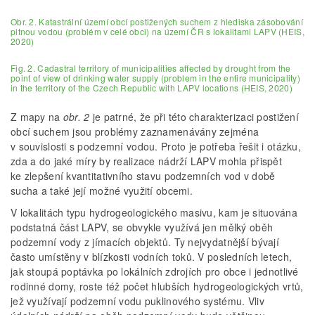
Obr. 2. Katastrální území obcí postižených suchem z hlediska zásobování
pitnou vodou (problém v celé obci) na území ČR s lokalitami LAPV (HEIS,
2020)
Fig. 2. Cadastral territory of municipalities affected by drought from the
point of view of drinking water supply (problem in the entire municipality)
in the territory of the Czech Republic with LAPV locations (HEIS, 2020)
Z mapy na
obr. 2
je patrné, že při této charakterizaci postižení
obcí suchem jsou problémy zaznamenávány zejména
v souvislosti s podzemní vodou. Proto je potřeba řešit i otázku,
zda a do jaké míry by realizace nádrží LAPV mohla přispět
ke zlepšení kvantitativního stavu podzemních vod v době
sucha a také její možné využití obcemi.
V lokalitách typu hydrogeologického masivu, kam je situována
podstatná část LAPV, se obvykle využívá jen mělký oběh
podzemní vody z jímacích objektů. Ty nejvydatnější bývají
často umístěny v blízkosti vodních toků. V posledních letech,
jak stoupá poptávka po lokálních zdrojích pro obce i jednotlivé
rodinné domy, roste též počet hlubších hydrogeologických vrtů,
jež využívají podzemní vodu puklinového systému. Vliv