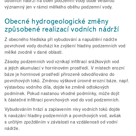
údolních nádrží na oběh podzemní vody bude většinou
významný jen v rámci mělkého oběhu podzemní vody.
Obecné hydrogeologické změny
způsobené realizací vodních nádrží
Z obecného hlediska při vybudování a napuštění nádrže
povrchové vody dochází ke zvýšení hladiny podzemních vod
mělké zvodně v dané oblasti.
Zásoby podzemních vod vznikají infiltrací srážkových vod
a jejich akumulací v horninovém prostředí. V místech erozní
báze je horninové prostředí přirozeně odvodňováno do
povrchových toků. Změnou výškové úrovně erozní báze, např.
výstavbou vodního díla, dojde ke změně odtokových
podmínek. Pokud nastanou vhodné podmínky, může dojít
k částečné infiltraci povrchových vod do vod podzemních.
Vybudováním hrází a zaplavením nivy vodních toků dojde
k navázání hladiny podzemních a povrchových vod, avšak
s určitým zpožděním v závislosti na vzdálenosti od vodní
nádrže.