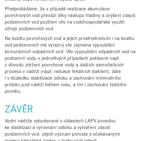
Předpokládáme, že v případě realizace akumulace
povrchových vod převáží díky nástupu hladiny a zvýšení zásob
podzemních vod pozitivní vliv na vodohospodářské využití
zdrojů podzemních vod.
Na kvalitu povrchových vod a jejich prostřednictvím i na kvalitu
vod podzemních má výrazný vliv zejména vypouštění
komunálních odpadních vod. Vliv vypouštění odpadních vod na
podzemní vodu v jednotlivých případech poklesne např.
z důvodu zdržení povrchové vody a dalších samočisticích
procesů v nádrži (např. redukce fekálních bakterií), dále
i v důsledku stabilizace odtoku a zachování minimálního
průtoku pod nádrží během roku, a tím i zachování ředicího
poměru.
ZÁVĚR
Vodní nádrže vybudované v oblastech LAPV povedou
ke stabilizaci a vyrovnání odtoku a vytváření zásob
podzemních vod. Jejich význam poroste s očekávanými
projevy klimatické změny v budoucích letech.