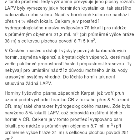
v tomto prostředí tedy významně převyšuje jeho plošný rozsah.
LAPV byly vymezeny jak v horninách krystalinika, tak staršího
paleozoika nebo kulmu. Např. v horninách kulmu se nachází
přes 14 % všech lokalit. Celkem je v prostředí
hydrogeologického masivu vytipováno 76 lokalit pro nádrže
3
s průměrným objemem 21,2 mil. m
(při průměrné výšce hráze
2
38 m) s celkovou plochou povodí 8 715 km
.
V Českém masivu existují i výskyty pevných karbonátových
hornin, zejména vápenců a krystalických vápenců, které mají
vedle puklinové propustnosti často i propustnost krasovou. Ty
nebývají pro umístění nádrží z důvodu možného úniku vody
krasovými systémy vhodné. Do těchto hornin tak není
situována žádná LAPV.
Horniny flyšového pásma západních Karpat, jež tvoří pruh
území podél východní hranice ČR v rozsahu přes 8 % území
ČR, mají také charakter hydrogeologického masivu. Zde bylo
navrženo 8 % lokalit LAPV, což odpovídá rozšíření těchto
hornin v ČR. Celkem je v tomto prostředí vytipováno osm
3
lokalit pro nádrže s průměrným objemem 8,7 mil. m
(při
průměrné výšce hráze 31 m) s celkovou plochou povodí 251
2
km
.