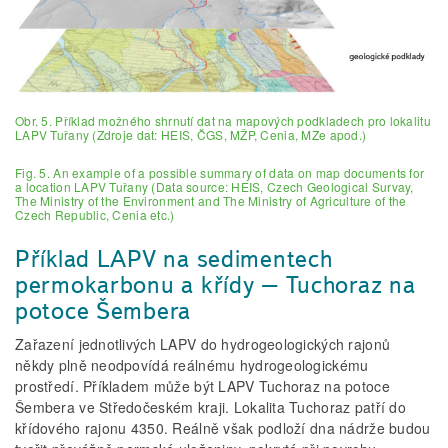
Obr. 5. Příklad možného shrnutí dat na mapových podkladech pro lokalitu
LAPV Tuřany (Zdroje dat: HEIS, ČGS, MŽP, Cenia, MZe apod.)
Fig. 5. An example of a possible summary of data on map documents for
a location LAPV Tuřany (Data source: HEIS, Czech Geological Survay,
The Ministry of the Environment and The Ministry of Agriculture of the
Czech Republic, Cenia etc.)
Příklad LAPV na sedimentech
permokarbonu a křídy – Tuchoraz na
potoce Šembera
Zařazení jednotlivých LAPV do hydrogeologických rajonů
někdy plně neodpovídá reálnému hydrogeologickému
prostředí. Příkladem může být LAPV Tuchoraz na potoce
Šembera ve Středočeském kraji. Lokalita Tuchoraz patří do
křídového rajonu 4350. Reálně však podloží dna nádrže budou