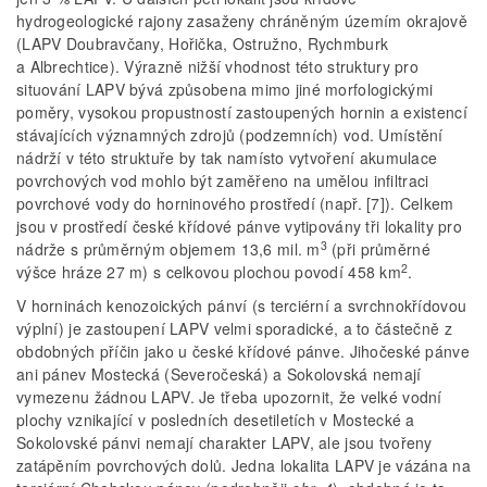
hydrogeologické rajony zasaženy chráněným územím okrajově
(LAPV Doubravčany, Hořička, Ostružno, Rychmburk
a Albrechtice). Výrazně nižší vhodnost této struktury pro
situování LAPV bývá způsobena mimo jiné morfologickými
poměry, vysokou propustností zastoupených hornin a existencí
stávajících významných zdrojů (podzemních) vod. Umístění
nádrží v této struktuře by tak namísto vytvoření akumulace
povrchových vod mohlo být zaměřeno na umělou infiltraci
povrchové vody do horninového prostředí (např. [7]). Celkem
jsou v prostředí české křídové pánve vytipovány tři lokality pro
3
nádrže s průměrným objemem 13,6 mil. m
(při průměrné
2
výšce hráze 27 m) s celkovou plochou povodí 458 km
.
V horninách kenozoických pánví (s terciérní a svrchnokřídovou
výplní) je zastoupení LAPV velmi sporadické, a to částečně z
obdobných příčin jako u české křídové pánve. Jihočeské pánve
ani pánev Mostecká (Severočeská) a Sokolovská nemají
vymezenu žádnou LAPV. Je třeba upozornit, že velké vodní
plochy vznikající v posledních desetiletích v Mostecké a
Sokolovské pánvi nemají charakter LAPV, ale jsou tvořeny
zatápěním povrchových dolů. Jedna lokalita LAPV je vázána na