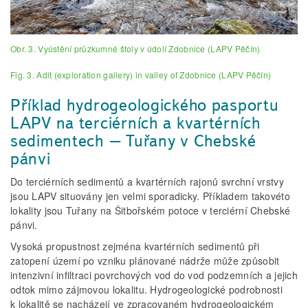
Obr. 3. Vyústění průzkumné štoly v údolí Zdobnice (LAPV Pěčín)
Fig. 3. Adit (exploration gallery) in valley of Zdobnice (LAPV Pěčín)
Příklad hydrogeologického pasportu
LAPV na terciérních a kvartérních
sedimentech – Tuřany v Chebské
pánvi
Do terciérních sedimentů a kvartérních rajonů svrchní vrstvy
jsou LAPV situovány jen velmi sporadicky. Příkladem takovéto
lokality jsou Tuřany na Šitbořském potoce v terciérní Chebské
pánvi.
Vysoká propustnost zejména kvartérních sedimentů při
zatopení území po vzniku plánované nádrže může způsobit
intenzivní infiltraci povrchových vod do vod podzemních a jejich
odtok mimo zájmovou lokalitu. Hydrogeologické podrobnosti
k lokalitě se nacházejí ve zpracovaném hydrogeologickém