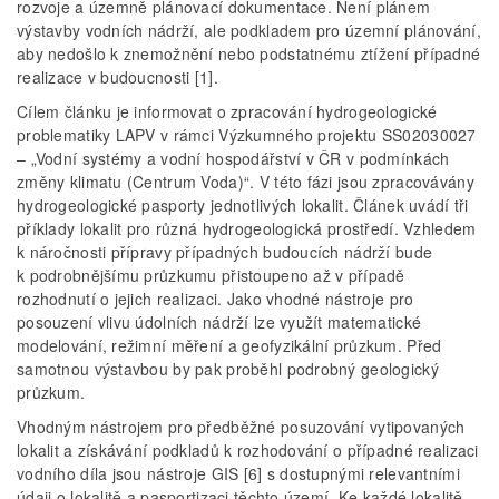
rozvoje a územně plánovací dokumentace. Není plánem
výstavby vodních nádrží, ale podkladem pro územní plánování,
aby nedošlo k znemožnění nebo podstatnému ztížení případné
realizace v budoucnosti [1].
Cílem článku je informovat o zpracování hydrogeologické
problematiky LAPV v rámci Výzkumného projektu SS02030027
–
„Vodní systémy a vodní hospodářství v ČR v podmínkách
změny klimatu (Centrum Voda)“.
V této fázi jsou zpracovávány
hydrogeologické pasporty jednotlivých lokalit. Článek uvádí tři
příklady lokalit pro různá hydrogeologická prostředí. Vzhledem
k náročnosti přípravy případných budoucích nádrží bude
k podrobnějšímu průzkumu přistoupeno až v případě
rozhodnutí o jejich realizaci. Jako vhodné nástroje pro
posouzení vlivu údolních nádrží lze využít matematické
modelování, režimní měření a geofyzikální průzkum. Před
samotnou výstavbou by pak proběhl podrobný geologický
průzkum.
Vhodným nástrojem pro předběžné posuzování vytipovaných
lokalit a získávání podkladů k rozhodování o případné realizaci
vodního díla jsou nástroje GIS [6] s dostupnými relevantními
údaji o lokalitě a pasportizaci těchto území. Ke každé lokalitě