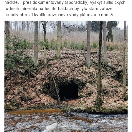
nádrže. I přes dokumentovaný (sporadický) výskyt sulfidických
rudních minerálů na těchto haldách by tyto staré zátěže
neměly ohrozit kvalitu povrchové vody plánované nádrže.