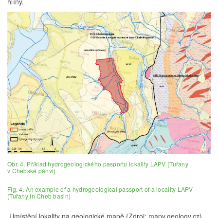
hlíny.
Obr. 4. Příklad hydrogeologického pasportu lokality LAPV (Tuřany
v Chebské pánvi)
Fig. 4. An example of a hydrogeological passport of a locality LAPV
(Tuřany in Cheb basin)
Umístění lokality na geologické mapě (Zdroj: mapy.geology.cz),