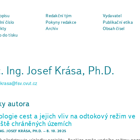
opisu
Redakční tým
Vydavatel
ní číslo
Pokyny redakce
Publikační etika
kty
Archiv
Obsah čísel
o do tisku
. Ing. Josef Krása, Ph.D.
.krasa@fsv.cvut.cz
ky autora
ologie cest a jejich vliv na odtokový režim ve
áště chráněných územích
NG. JOSEF KRÁSA, PH.D.
–
8. 10. 2025
k představuje výsledky projektu „Analýza změn vodního režimu po