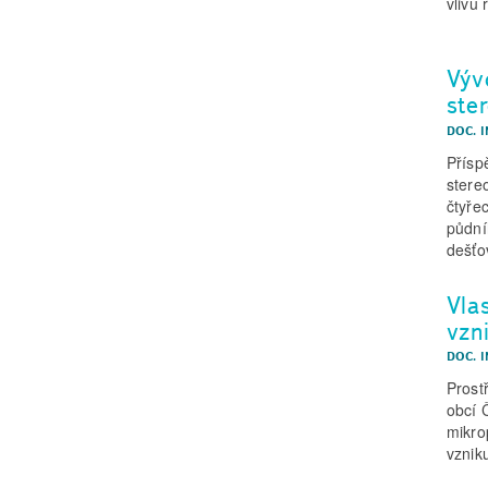
vlivu 
Výv
ste
DOC. I
Přísp
stere
čtyře
půdní
dešťo
Vla
vzn
DOC. I
Prost
obcí 
mikro
vznik