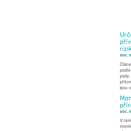
Urč
pří
rizi
DOC. I
Článe
podle
půdy.
příto
jsou 
Mon
pří
DOC. I
V rám
monit