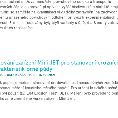
nost účinně snižovat množství povrchového odtoku a transportu
aných částic a zároveň přispívat k vyšší biodiverzitě a stabilitě kraji
studie se zaměřila na kvantifikaci vlivu délky zatravnění na zachycen
entu unášeného povrchovým odtokem při využití experimentálních 
rech 8 × 1 m. Testovány byly čtyři varianty s 0, 2, 4 a 8 metry zatra
ve třech replikacích.
tování zařízení Mini-JET pro stanovení erozníc
rakteristik orné půdy
NG. JOSEF KRÁSA, PH.D.
–
8. 10. 2021
k popisuje metodu stanovení erodovatelnosti nesoudržných zemědě
omocí měření kritického tečného napětí. Pro určení kritického tečn
í byl použit tzv. „Jet Erosion Test“ (JET). Měření bylo provedeno po
ikované zmenšené verze zařízení Mini-JET.