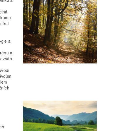
ejná
ýzkumu
vnění
ogie a
e
erénu a
 rozsáh-
ovodí
rávcům
álem
čních
ich