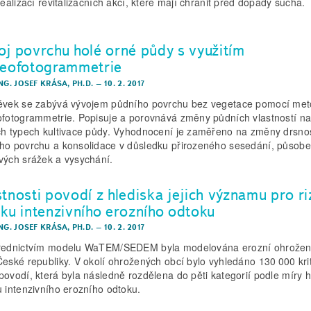
realizací revitalizačních akcí, které mají chránit před dopady sucha.
oj povrchu holé orné půdy s využitím
reofotogrammetrie
NG. JOSEF KRÁSA, PH.D.
–
10. 2. 2017
ěvek se zabývá vývojem půdního povrchu bez vegetace pomocí me
ofotogrammetrie. Popisuje a porovnává změny půdních vlastností n
ch typech kultivace půdy. Vyhodnocení je zaměřeno na změny drsnos
ho povrchu a konsolidace v důsledku přirozeného sesedání, působe
vých srážek a vysychání.
stnosti povodí z hlediska jejich významu pro ri
iku intenzivního erozního odtoku
NG. JOSEF KRÁSA, PH.D.
–
10. 2. 2017
řednictvím modelu WaTEM/SEDEM byla modelována erozní ohrožen
České republiky. V okolí ohrožených obcí bylo vyhledáno 130 000 kri
povodí, která byla následně rozdělena do pěti kategorií podle míry 
u intenzivního erozního odtoku.