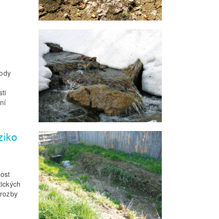
tody
a
ti
ní
ziko
ost
tických
hrozby