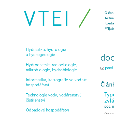
VTEI
O čas
Aktuál
Konta
Přijat
Hydraulika, hydrologie
doc
a hydrogeologie
Hydrochemie, radioekologie,
josef
mikrobiologie, hydrobiologie
Informatika, kartografie ve vodním
Člán
hospodářství
Typ
Technologie vody, vodárenství,
zvl
čistírenství
DOC. I
Odpadové hospodářství
Článe