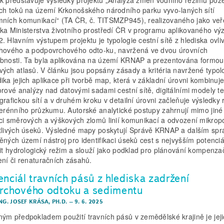
ch toků na území Krkonošského národního parku vyvo-laných sítí
ních komunikací“ (TA ČR, č. TITSMZP945), realizovaného jako veř
ka Ministerstva životního prostředí ČR v programu aplikovaného v
. Hlavním výstupem projektu je typologie cestní sítě z hlediska ovli
hového a podpovrchového odto-ku, navržená ve dvou úrovních
bnosti. Ta byla aplikována na území KRNAP a prezentována formou
ých atlasů. V článku jsou popsány zásady a kritéria navržené typol
ika jejich aplikace při tvorbě map, která v základní úrovni kombinuj
orové analýzy nad datovými sadami cestní sítě, digitálními modely t
grafickou sítí a v druhém kroku v detailní úrovni začleňuje výsledky
terénního průzkumu. Autorské analytické postupy zahrnují mimo jiné
ci směrových a výškových zlomů linií komunikací a odvození mikrop
tlivých úseků. Výsledné mapy poskytují Správě KRNAP a dalším sp
ěných území nástroj pro identifikaci úseků cest s nejvyšším potenci
nit hydrologický režim a slouží jako podklad pro plánování kompenza
ení či renaturačních zásahů.
enciál travních pásů z hlediska zadržení
rchového odtoku a sedimentu
NG. JOSEF KRÁSA, PH.D.
–
9. 6. 2025
ým předpokladem použití travních pásů v zemědělské krajině je jej