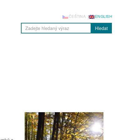
ČEŠTINA
ENGLISH
Hledat
zemků a