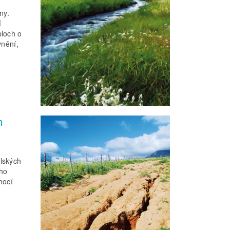
ny.
í
ploch o
vnění,
h
lských
ého
mocí