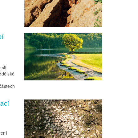
bí
osti
ědělské
 částech
ací
cení