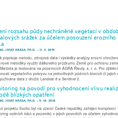
ení rozsahu půdy nechráněné vegetací v obdo
valových srážek za účelem posouzení erozního
ka
NG. JOSEF KRÁSA, PH.D.
–
11. 4. 2019
k popisuje metodu, zdrojová data i výsledky analýzy erozní ohrožen
 nové metodiky využití dálkového průzkumu Země pro ochranu zem
 Metoda je testována na pozemcích AGRA Řisuty, s. r. o. Pro zjištění
mnosti vegetačního pokryvu na jednotlivých půdních blocích či jejich
využívána data z družic Landsat 8 a Sentinel 2.
itoring na povodí pro vyhodnocení vlivu realiz
rodě blízkých opatření
NG. JOSEF KRÁSA, PH.D.
–
9. 10. 2018
ci projektu Sucho byl na území České republiky zahájen komplexní
oring vodních toků a pozemků v jejich povodích za účelem vyhodno