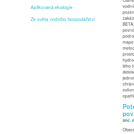
vodní
Aplikovaná ekologie
pozem
zakáz
Ze světa vodního hospodářství
BETA2
povrc
podro
mapov
metod
prost
hydro
lého 
detek
jedno
chrán
ovliv
opatř
Pot
pov
DOC. I
Obecn