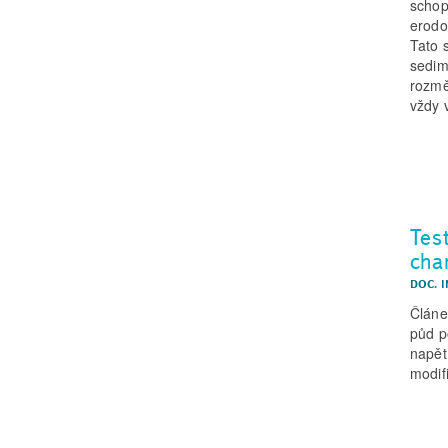
schop
erodov
Tato 
sedim
rozmě
vždy 
Tes
cha
DOC. I
Článe
půd p
napět
modif