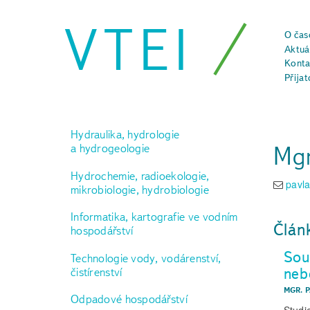
VTEI
O čas
Aktuál
Konta
Přijat
Hydraulika, hydrologie
Mgr
a hydrogeologie
Hydrochemie, radioekologie,
pavl
mikrobiologie, hydrobiologie
Informatika, kartografie ve vodním
Člán
hospodářství
Sou
Technologie vody, vodárenství,
neb
čistírenství
MGR. 
Odpadové hospodářství
Studi