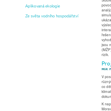
povod
Aplikovaná ekologie
analý
simul
Ze světa vodního hospodářství
ukáza
výsle
inter
řešen
vyhod
jsou 
(MŽP)
rizik.
Pro
MGR. 
V pos
různý
co dě
klima
dokum
K nap
Morav