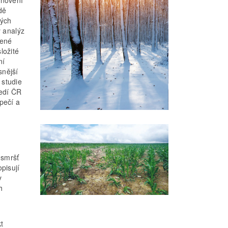
dě
kých
 analýz
lené
ložité
ní
snější
 studie
ředí ČR
pečí a
 smršť
pisují
y
h
t