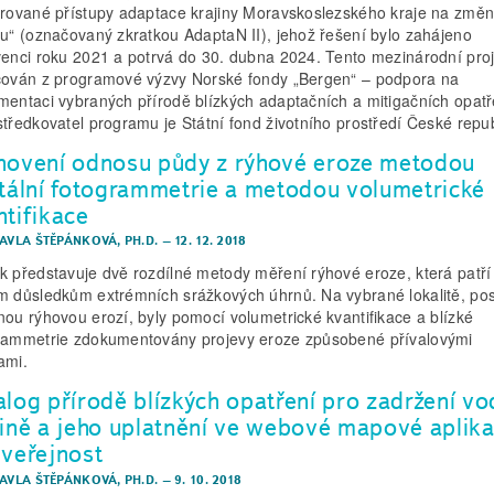
grované přístupy adaptace krajiny Moravskoslezského kraje na změ
tu“ (označovaný zkratkou AdaptaN II), jehož řešení bylo zahájeno
venci roku 2021 a potrvá do 30. dubna 2024. Tento mezinárodní proj
cován z programové výzvy Norské fondy „Bergen“ – podpora na
mentaci vybraných přírodě blízkých adaptačních a mitigačních opatř
středkovatel programu je Státní fond životního prostředí České repub
novení odnosu půdy z rýhové eroze metodou
itální fotogrammetrie a metodou volumetrické
ntifikace
PAVLA ŠTĚPÁNKOVÁ, PH.D.
–
12. 12. 2018
k představuje dvě rozdílné metody měření rýhové eroze, která patří
m důsledkům extrémních srážkových úhrnů. Na vybrané lokalitě, po
nou rýhovou erozí, byly pomocí volumetrické kvantifikace a blízké
rammetrie zdokumentovány projevy eroze způsobené přívalovými
ami.
alog přírodě blízkých opatření pro zadržení vo
jině a jeho uplatnění ve webové mapové aplika
 veřejnost
PAVLA ŠTĚPÁNKOVÁ, PH.D.
–
9. 10. 2018