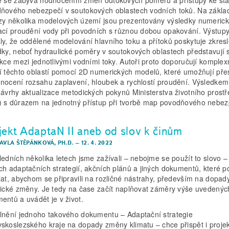
ňového nebezpečí v soutokových oblastech vodních toků. Na zákla
zy několika modelových území jsou prezentovány výsledky numeric
ací proudění vody při povodních s různou dobou opakování. Výstupy
ly, že oddělené modelování hlavního toku a přítoků poskytuje zkres
dky, neboť hydraulické poměry v soutokových oblastech představují s
akce mezi jednotlivými vodními toky. Autoři proto doporučují komplex
í těchto oblastí pomocí 2D numerických modelů, které umožňují pře
nocení rozsahu zaplavení, hloubek a rychlostí proudění. Výsledkem
návrhy aktualizace metodických pokynů Ministerstva životního prost
 s důrazem na jednotný přístup při tvorbě map povodňového nebez
jekt AdaptaN II aneb od slov k činům
PAVLA ŠTĚPÁNKOVÁ, PH.D.
–
12. 4. 2022
ledních několika letech jsme zažívali – nebojme se použít to slovo –
ch adaptačních strategií, akčních plánů a jiných dokumentů, které po
lat, abychom se připravili na rozličné nástrahy, především na dopad
tické změny. Je tedy na čase začít naplňovat záměry výše uvedenýc
entů a uvádět je v život.
lnění jednoho takového dokumentu – Adaptační strategie
skoslezského kraje na dopady změny klimatu – chce přispět i projek