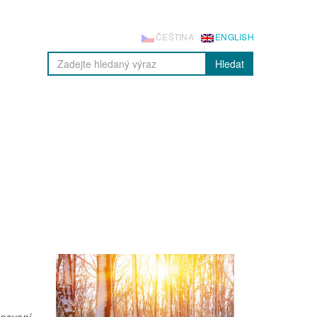
ČEŠTINA
ENGLISH
Hledat
anovení