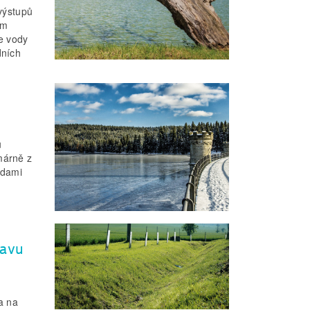
 výstupů
ím
ce vody
dních
u
márně z
odami
tavu
a na