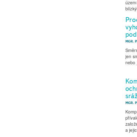
území
blízk
Pro
vyh
pod
MGR. 
Směrn
jen s
nebo 
Kom
och
srá
MGR. 
Kompl
příva
založ
a jeji