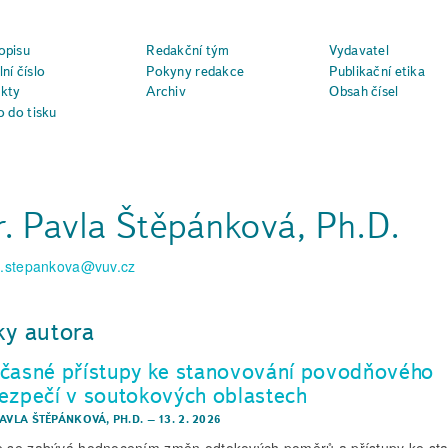
opisu
Redakční tým
Vydavatel
ní číslo
Pokyny redakce
Publikační etika
kty
Archiv
Obsah čísel
o do tisku
. Pavla Štěpánková, Ph.D.
a.stepankova@vuv.cz
ky autora
časné přístupy ke stanovování povodňového
ezpečí v soutokových oblastech
PAVLA ŠTĚPÁNKOVÁ, PH.D.
–
13. 2. 2026
e se zabývá hodnocením změn odtokových poměrů a přístupy ke st