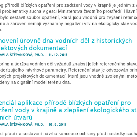
og přírodě blízkých opatření pro zadržení vody v krajině je jedním z
í problematiky sucha v gesci Ministerstva životního prostředí. Hlavn
 bylo sestavit soubor opatření, která jsou vhodná pro zvýšení reten
jině a zároveň nemají významný negativní vliv na ekologický stav vo
ů.
novení úrovně dna vodních děl z historických
jektových dokumentací
PAVLA ŠTĚPÁNKOVÁ, PH.D.
–
11. 12. 2017
oring a údržba vodních děl vyžadují znalost jejich referenčního stav
kterizujícího návrhové parametry. Referenční stav je odvozován pri
pných projektových dokumentací, které jsou vhodně zvolenými met
deny na digitální model terénu dna.
enciál aplikace přírodě blízkých opatření pro
ržení vody v krajině a zlepšení ekologického s
ních útvarů
PAVLA ŠTĚPÁNKOVÁ, PH.D.
–
10. 8. 2017
ci prací na sestavení návrhu koncepce ochrany před následky such