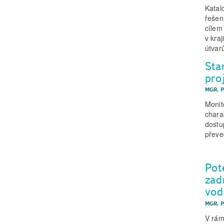
Katal
řešen
cílem
v kra
útvar
Sta
pro
MGR. 
Monit
chara
dostu
převe
Pot
zad
vod
MGR. 
V rám