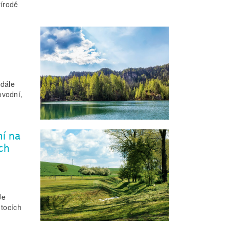
řírodě
(dále
ovodní,
í na
ch
Je
 tocích