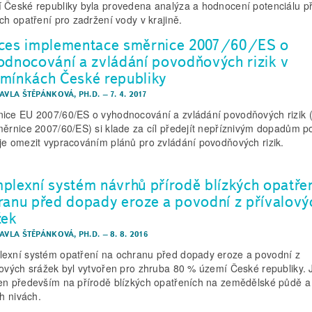
 České republiky byla provedena analýza a hodnocení potenciálu p
ých opatření pro zadržení vody v krajině.
ces implementace směrnice 2007/60/ES o
odnocování a zvládání povodňových rizik v
mínkách České republiky
PAVLA ŠTĚPÁNKOVÁ, PH.D.
–
7. 4. 2017
ice EU 2007/60/ES o vyhodnocování a zvládání povodňových rizik 
měrnice 2007/60/ES) si klade za cíl předejít nepříznivým dopadům p
je omezit vypracováním plánů pro zvládání povodňových rizik.
plexní systém návrhů přírodě blízkých opatřen
ranu před dopady eroze a povodní z přívalový
žek
PAVLA ŠTĚPÁNKOVÁ, PH.D.
–
8. 8. 2016
exní systém opatření na ochranu před dopady eroze a povodní z
lových srážek byl vytvořen pro zhruba 80 % území České republiky. 
en především na přírodě blízkých opatřeních na zemědělské půdě a
ch nivách.