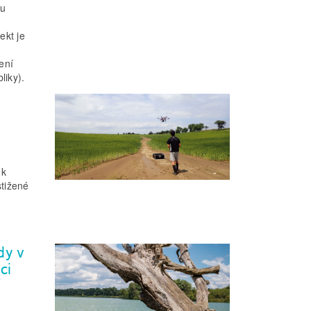
nu
ekt je
ení
liky).
 k
stižené
dy v
ci