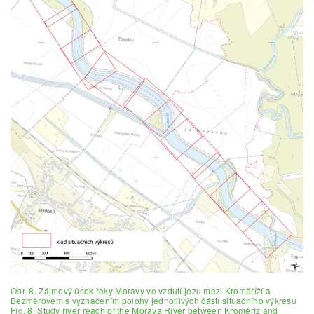
Obr. 8. Zájmový úsek řeky Moravy ve vzdutí jezu mezi Kroměříží a
Bezměrovem s vyznačením polohy jednotlivých částí situačního výkresu
Fig. 8. Study river reach of the Morava River between Kroměříž and