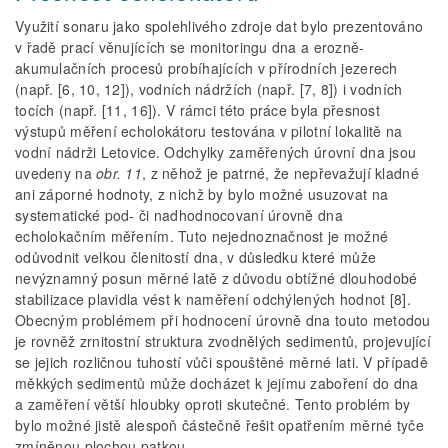
Využití sonaru jako spolehlivého zdroje dat bylo prezentováno
v řadě prací věnujících se monitoringu dna a erozně-
akumulačních procesů probíhajících v přírodních jezerech
(např. [6, 10, 12]), vodních nádržích (např. [7, 8]) i vodních
tocích (např. [11, 16]). V rámci této práce byla přesnost
výstupů měření echolokátoru testována v pilotní lokalitě na
vodní nádrži Letovice. Odchylky zaměřených úrovní dna jsou
uvedeny na
obr. 11
, z něhož je patrné, že nepřevažují kladné
ani záporné hodnoty, z nichž by bylo možné usuzovat na
systematické pod- či nadhodnocovaní úrovně dna
echolokačním měřením. Tuto nejednoznačnost je možné
odůvodnit velkou členitostí dna, v důsledku které může
nevýznamný posun měrné latě z důvodu obtížné dlouhodobé
stabilizace plavidla vést k naměření odchýlených hodnot [8].
Obecným problémem při hodnocení úrovně dna touto metodou
je rovněž zrnitostní struktura zvodnělých sedimentů, projevující
se jejich rozličnou tuhostí vůči spouštěné měrné lati. V případě
měkkých sedimentů může docházet k jejímu zaboření do dna
a zaměření větší hloubky oproti skutečné. Tento problém by
bylo možné jistě alespoň částečně řešit opatřením měrné tyče
zmíněnou plochou patkou.