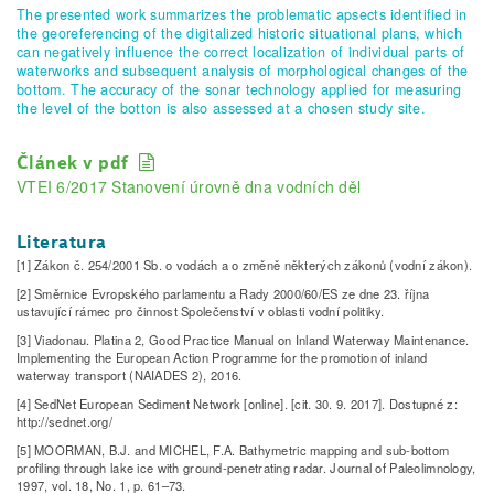
The presented work summarizes the problematic apsects identified in
the georeferencing of the digitalized historic situational plans, which
can negatively influence the correct localization of individual parts of
waterworks and subsequent analysis of morphological changes of the
bottom. The accuracy of the sonar technology applied for measuring
the level of the botton is also assessed at a chosen study site.
Článek v pdf
VTEI 6/2017 Stanovení úrovně dna vodních děl
Literatura
[1] Zákon č. 254/2001 Sb. o vodách a o změně některých zákonů (vodní zákon).
[2] Směrnice Evropského parlamentu a Rady 2000/60/ES ze dne 23. října
ustavující rámec pro činnost Společenství v oblasti vodní politiky.
[3] Viadonau. Platina 2, Good Practice Manual on Inland Waterway Maintenance.
Implementing the European Action Programme for the promotion of inland
waterway transport (NAIADES 2), 2016.
[4] SedNet European Sediment Network [online]. [cit. 30. 9. 2017]. Dostupné z:
http://sednet.org/
[5] MOORMAN, B.J. and MICHEL, F.A. Bathymetric mapping and sub-bottom
profiling through lake ice with ground-penetrating radar. Journal of Paleolimnology,
1997, vol. 18, No. 1, p. 61–73.