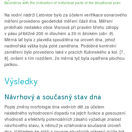
Bezměrov with the indication of individual parts of the situational plan
Na vodní nádrži Letovice bylo za účelem verifikace sonarového
měření provedeno geodetické měření části dna. Měření
probíhalo nedaleko obce Vranová při pravém břehu zátopy
v pásu přibližně 200 m dlouhém a 30 m širokém (
obr.
9
).
Měrná lať byla z plavidla spouštěna na úroveň dna, jehož
nadmořská výška byla poté zaměřena. Podobné kontrolní
zaměření bylo provedeno také v pracích Kubinského a kol. [7,
8], ovšem s tím rozdílem, že měrná tyč byla opatřena plochou
patkou.
Výsledky
Návrhový a současný stav dna
Popis změny morfologie dna vodních děl za účelem
následného vyhodnocení dopadu na jejich funkce a posouzení
vhodnosti a efektivity potenciálních zásahů vyžaduje znalost
návrhového stavu, k němuž je vztahována současná úroveň
dna. Vzhledem ke stáří a povaze situačních výkresů může být