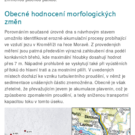
Obecné hodnocení morfologických
změn
Porovnáním současné úrovně dna s návrhovým stavem
umožnilo identifikovat erozně-akumulační procesy probíhající
ve vzdutí jezu v Kroměříži na řece Moravě. Z provedených
měření jsou patrná především výrazná zahloubení dna podél
konkávních břehů, kde maximální hloubky dosahují hodnot
přes 7 m. Nápadné prohlubně se vyskytují také při vyústěních
přítoků do hlavní trati a za mostními pilíři. V uvedených
místech dochází ke vzniku turbulentního proudění, v němž je
sedimentace unášených částic znemožněna. Obecně je však
zřetelné, že převažujícím jevem je akumulace plavenin, což je
způsobeno zpomalením proudění, a tedy sníženou transportní
kapacitou toku v tomto úseku.