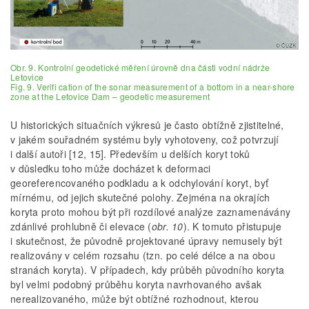
Obr. 9. Kontrolní geodetické měření úrovně dna části vodní nádrže
Letovice
Fig. 9. Verifi cation of the sonar measurement of a bottom in a near-shore
zone at the Letovice Dam – geodetic measurement
U historických situačních výkresů je často obtížně zjistitelné,
v jakém souřadném systému byly vyhotoveny, což potvrzují
i další autoři [12, 15]. Především u delších koryt toků
v důsledku toho může docházet k deformaci
georeferencovaného podkladu a k odchylování koryt, byť
mírnému, od jejich skutečné polohy. Zejména na okrajích
koryta proto mohou být při rozdílové analýze zaznamenávány
zdánlivé prohlubně či elevace (
obr. 10
). K tomuto přistupuje
i skutečnost, že původně projektované úpravy nemusely být
realizovány v celém rozsahu (tzn. po celé délce a na obou
stranách koryta). V případech, kdy průběh původního koryta
byl velmi podobný průběhu koryta navrhovaného avšak
nerealizovaného, může být obtížné rozhodnout, kterou