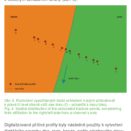
Obr. 4. Rozložení vypočítaných bodů vzhledem k jejich příslušnosti
k pravé či levé straně vůči ose toku (O – průsečík s osou toku)
Fig. 4. Spatial distribution of the calculated fracture points, considering
their affiliation to the right/left side from a channel‘s axis
Digitalizované příčné profily byly následně použity k vytvoření
digitálního povrchu dna, resp. koryta, podle návrhového stavu.