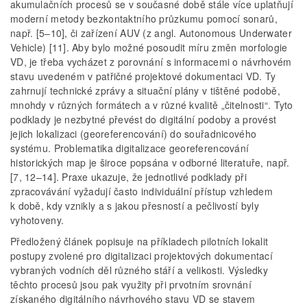
akumulačních procesů se v současné době stále více uplatňují
moderní metody bezkontaktního průzkumu pomocí sonarů,
např. [5–10], či zařízení AUV (z angl. Autonomous Underwater
Vehicle) [11]. Aby bylo možné posoudit míru změn morfologie
VD, je třeba vycházet z porovnání s informacemi o návrhovém
stavu uvedeném v patřičné projektové dokumentaci VD. Ty
zahrnují technické zprávy a situační plány v tištěné podobě,
mnohdy v různých formátech a v různé kvalitě „čitelnosti“. Tyto
podklady je nezbytné převést do digitální podoby a provést
jejich lokalizaci (georeferencování) do souřadnicového
systému. Problematika digitalizace georeferencování
historických map je široce popsána v odborné literatuře, např.
[7, 12–14]. Praxe ukazuje, že jednotlivé podklady při
zpracovávání vyžadují často individuální přístup vzhledem
k době, kdy vznikly a s jakou přesností a pečlivostí byly
vyhotoveny.
Předložený článek popisuje na příkladech pilotních lokalit
postupy zvolené pro digitalizaci projektových dokumentací
vybraných vodních děl různého stáří a velikosti. Výsledky
těchto procesů jsou pak využity při prvotním srovnání
získaného digitálního návrhového stavu VD se stavem