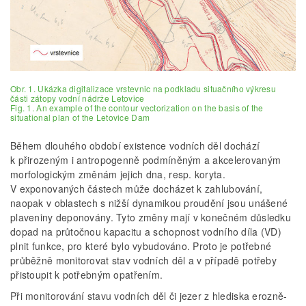
Obr. 1. Ukázka digitalizace vrstevnic na podkladu situačního výkresu
části zátopy vodní nádrže Letovice
Fig. 1. An example of the contour vectorization on the basis of the
situational plan of the Letovice Dam
Během dlouhého období existence vodních děl dochází
k přirozeným i antropogenně podmíněným a akcelerovaným
morfologickým změnám jejich dna, resp. koryta.
V exponovaných částech může docházet k zahlubování,
naopak v oblastech s nižší dynamikou proudění jsou unášené
plaveniny deponovány. Tyto změny mají v konečném důsledku
dopad na průtočnou kapacitu a schopnost vodního díla (VD)
plnit funkce, pro které bylo vybudováno. Proto je potřebné
průběžně monitorovat stav vodních děl a v případě potřeby
přistoupit k potřebným opatřením.
Při monitorování stavu vodních děl či jezer z hlediska erozně-