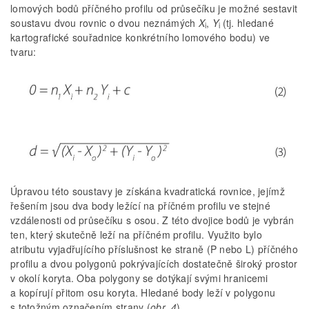
lomových bodů příčného profilu od průsečíku je možné sestavit
soustavu dvou rovnic o dvou neznámých
X
,
Y
(tj. hledané
i
i
kartografické souřadnice konkrétního lomového bodu) ve
tvaru:
Úpravou této soustavy je získána kvadratická rovnice, jejímž
řešením jsou dva body ležící na příčném profilu ve stejné
vzdálenosti od průsečíku s osou. Z této dvojice bodů je vybrán
ten, který skutečně leží na příčném profilu. Využito bylo
atributu vyjadřujícího příslušnost ke straně (P nebo L) příčného
profilu a dvou polygonů pokrývajících dostatečně široký prostor
v okolí koryta. Oba polygony se dotýkají svými hranicemi
a kopírují přitom osu koryta. Hledané body leží v polygonu
s totožným označením strany (
obr. 4
).