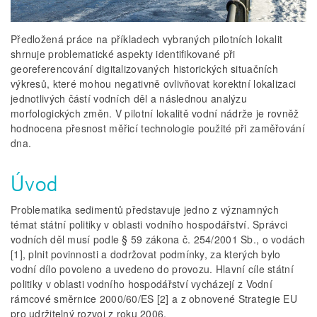
Předložená práce na příkladech vybraných pilotních lokalit
shrnuje problematické aspekty identifikované při
georeferencování digitalizovaných historických situačních
výkresů, které mohou negativně ovlivňovat korektní lokalizaci
jednotlivých částí vodních děl a následnou analýzu
morfologických změn. V pilotní lokalitě vodní nádrže je rovněž
hodnocena přesnost měřicí technologie použité při zaměřování
dna.
Úvod
Problematika sedimentů představuje jedno z významných
témat státní politiky v oblasti vodního hospodářství. Správci
vodních děl musí podle § 59 zákona č. 254/2001 Sb., o vodách
[1], plnit povinnosti a dodržovat podmínky, za kterých bylo
vodní dílo povoleno a uvedeno do provozu. Hlavní cíle státní
politiky v oblasti vodního hospodářství vycházejí z Vodní
rámcové směrnice 2000/60/ES [2] a z obnovené Strategie EU
pro udržitelný rozvoj z roku 2006.