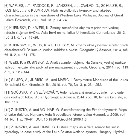
[6] WAPLES, J.T., PADDOCK, R., JANSSEN, J., LOVALVO, D., SCHULZE, B.,
KASTER, J., and KLUMP, J.V. High resolution bathymetry and lakebed
characterization in the nearshore of Western Lake Michigan. Journal of Great
Lakes Research, 2005, vol. 31, p. 64–74.
[7] KUBINSKÝ, D. a WEIS, K. Zmeny retenčního objemu v priestore vodnej
nádrže (tajchu) Evička. Acta Environmentalica Universitatis Comenianae, 2013,
roč. 21, č. 1, s. 18–26.
[8] KUBINSKY, D., WEIS, K. a LEHOTSKÝ, M. Zmeny ekosystémov a retenčních
charakteristík Belianskej vodnej nádrže a okolia. Geografický časopis, 2014, roč.
66, č. 2, s. 161–175.
[9] WEIS, K. a KUBINSKÝ, D. Analýza zmien objemu Halčianskej vodnej nádrže
vplyvom erózie jako podklad pre manažment v povodí. Geografie, 2014, roč. 119,
č. 2, s. 126–144.
[10] SILJEG, A., JURISIC, M., and MARIC, I. Bathymetric Measures of the Lakes
Skradinski Buk. Geodetski list, 2016, vol. 70, No. 3, p. 231–252.
[11] SOČUVKA, V. a VELÍSKOVÁ, Y. Automatizované monitorovanie morfológie
dna vodných tokov. Acta Hydrologica Slovaca, 2014, roč. 16, tematické číslo, s.
108–113.
[12] ZLINSZKY, A. and MOLNAR, G. Georeferencing the First bathymetric Maps
of Lake Balaton, Hungary. Acta Geodetica et Geophysica Hungarica, 2009, vol.
44, No. 1, p. 79–94. DOI: 10.1556/AGeod.44.2009.1.8.
[13] ZLINSZKY, A. and TIMÁR, G. Historic maps as a data source for socio-
hydrology: a case study of the Lake Balaton wetland system, Hungary. Hydrol.