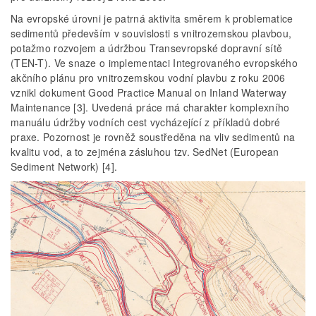
Na evropské úrovni je patrná aktivita směrem k problematice
sedimentů především v souvislosti s vnitrozemskou plavbou,
potažmo rozvojem a údržbou Transevropské dopravní sítě
(TEN-T). Ve snaze o implementaci Integrovaného evropského
akčního plánu pro vnitrozemskou vodní plavbu z roku 2006
vznikl dokument Good Practice Manual on Inland Waterway
Maintenance [3]. Uvedená práce má charakter komplexního
manuálu údržby vodních cest vycházející z příkladů dobré
praxe. Pozornost je rovněž soustředěna na vliv sedimentů na
kvalitu vod, a to zejména zásluhou tzv. SedNet (European
Sediment Network) [4].