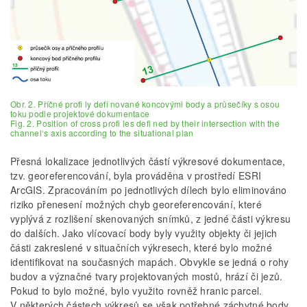
Obr. 2. Příčné profi ly defi nované koncovými body a průsečíky s osou
toku podle projektové dokumentace
Fig. 2. Position of cross profi les defi ned by their intersection with the
channel‘s axis according to the situational plan
Přesná lokalizace jednotlivých částí výkresové dokumentace,
tzv. georeferencování, byla prováděna v prostředí ESRI
ArcGIS. Zpracováním po jednotlivých dílech bylo eliminováno
riziko přenesení možných chyb georeferencování, které
vyplývá z rozlišení skenovaných snímků, z jedné části výkresu
do dalších. Jako vlícovací body byly využity objekty či jejich
části zakreslené v situačních výkresech, které bylo možné
identifikovat na současných mapách. Obvykle se jedná o rohy
budov a význačné tvary projektovaných mostů, hrází či jezů.
Pokud to bylo možné, bylo využito rovněž hranic parcel.
V některých částech výkresů se však potřebné záchytné body