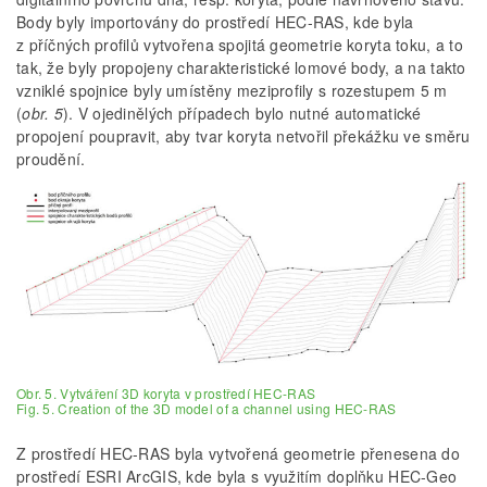
Body byly importovány do prostředí HEC-RAS, kde byla
z příčných profilů vytvořena spojitá geometrie koryta toku, a to
tak, že byly propojeny charakteristické lomové body, a na takto
vzniklé spojnice byly umístěny meziprofily s rozestupem 5 m
(
obr. 5
). V ojedinělých případech bylo nutné automatické
propojení poupravit, aby tvar koryta netvořil překážku ve směru
proudění.
Obr. 5. Vytváření 3D koryta v prostředí HEC-RAS
Fig. 5. Creation of the 3D model of a channel using HEC-RAS
Z prostředí HEC-RAS byla vytvořená geometrie přenesena do
prostředí ESRI ArcGIS, kde byla s využitím doplňku HEC-Geo