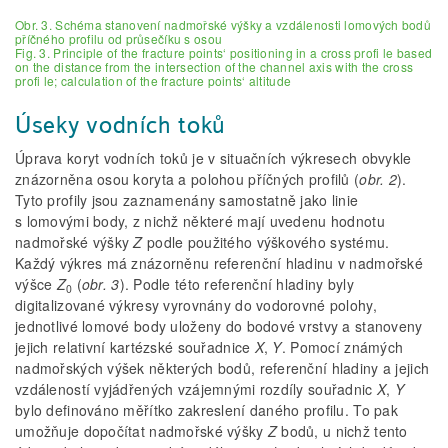
Obr. 3. Schéma stanovení nadmořské výšky a vzdálenosti lomových bodů
příčného profilu od průsečíku s osou
Fig. 3. Principle of the fracture points‘ positioning in a cross profi le based
on the distance from the intersection of the channel axis with the cross
profi le; calculation of the fracture points‘ altitude
Úseky vodních toků
Úprava koryt vodních toků je v situačních výkresech obvykle
znázorněna osou koryta a polohou příčných profilů (
obr. 2
).
Tyto profily jsou zaznamenány samostatně jako linie
s lomovými body, z nichž některé mají uvedenu hodnotu
nadmořské výšky
Z
podle použitého výškového systému.
Každý výkres má znázorněnu referenční hladinu v nadmořské
výšce
Z
(
obr. 3
). Podle této referenční hladiny byly
0
digitalizované výkresy vyrovnány do vodorovné polohy,
jednotlivé lomové body uloženy do bodové vrstvy a stanoveny
jejich relativní kartézské souřadnice
X
,
Y
. Pomocí známých
nadmořských výšek některých bodů, referenční hladiny a jejich
vzdáleností vyjádřených vzájemnými rozdíly souřadnic
X
,
Y
bylo definováno měřítko zakreslení daného profilu. To pak
umožňuje dopočítat nadmořské výšky
Z
bodů, u nichž tento