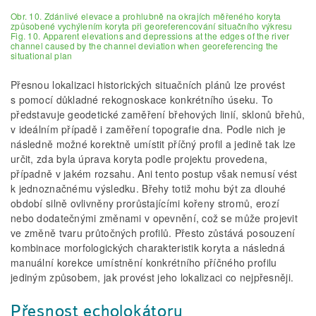
Obr. 10. Zdánlivé elevace a prohlubně na okrajích měřeného koryta
způsobené vychýlením koryta při georeferencování situačního výkresu
Fig. 10. Apparent elevations and depressions at the edges of the river
channel caused by the channel deviation when georeferencing the
situational plan
Přesnou lokalizaci historických situačních plánů lze provést
s pomocí důkladné rekognoskace konkrétního úseku. To
představuje geodetické zaměření břehových linií, sklonů břehů,
v ideálním případě i zaměření topografie dna. Podle nich je
následně možné korektně umístit příčný profil a jedině tak lze
určit, zda byla úprava koryta podle projektu provedena,
případně v jakém rozsahu. Ani tento postup však nemusí vést
k jednoznačnému výsledku. Břehy totiž mohu být za dlouhé
období silně ovlivněny prorůstajícími kořeny stromů, erozí
nebo dodatečnými změnami v opevnění, což se může projevit
ve změně tvaru průtočných profilů. Přesto zůstává posouzení
kombinace morfologických charakteristik koryta a následná
manuální korekce umístnění konkrétního příčného profilu
jediným způsobem, jak provést jeho lokalizaci co nejpřesněji.
Přesnost echolokátoru