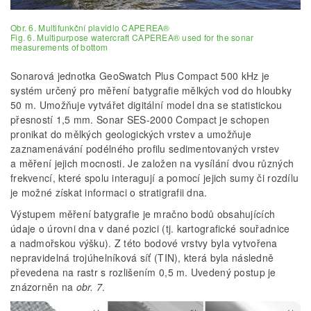
Obr. 6. Multifunkční plavidlo CAPEREA®
Fig. 6. Multipurpose watercraft CAPEREA® used for the sonar
measurements of bottom
Sonarová jednotka GeoSwatch Plus Compact 500 kHz je
systém určený pro měření batygrafie mělkých vod do hloubky
50 m. Umožňuje vytvářet digitální model dna se statistickou
přesností 1,5 mm. Sonar SES-2000 Compact je schopen
pronikat do mělkých geologických vrstev a umožňuje
zaznamenávání podélného profilu sedimentovaných vrstev
a měření jejich mocnosti. Je založen na vysílání dvou různých
frekvencí, které spolu interagují a pomocí jejich sumy či rozdílu
je možné získat informaci o stratigrafii dna.
Výstupem měření batygrafie je mračno bodů obsahujících
údaje o úrovni dna v dané pozici (tj. kartografické souřadnice
a nadmořskou výšku). Z této bodové vrstvy byla vytvořena
nepravidelná trojúhelníková síť (TIN), která byla následně
převedena na rastr s rozlišením 0,5 m. Uvedený postup je
znázorněn na
obr. 7
.