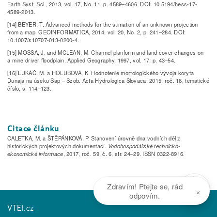
Earth Syst. Sci., 2013, vol. 17, No. 11, p. 4589–4606. DOI: 10.5194/hess-17-
4589-2013.
[14] BEYER, T. Advanced methods for the stimation of an unknown projection
from a map. GEOINFORMATICA, 2014, vol. 20, No. 2, p. 241–284. DOI:
10.1007/s10707-013-0200-4.
[15] MOSSA, J. and MCLEAN, M. Channel planform and land cover changes on
a mine driver floodplain. Applied Geography, 1997, vol. 17, p. 43–54.
[16] LUKÁČ, M. a HOLUBOVÁ, K. Hodnotenie morfologického vývoja koryta
Dunaja na úseku Sap – Szob. Acta Hydrologica Slovaca, 2015, roč. 16, tematické
číslo, s. 114–123.
Citace článku
CALETKA, M. a ŠTĚPÁNKOVÁ, P. Stanovení úrovně dna vodních děl z
historických projektových dokumentací.
Vodohospodářské technicko-
ekonomické informace
, 2017, roč. 59, č. 6, str. 24–29. ISSN 0322-8916.
Zdravím! Ptejte se, rád
×
odpovím.
VTEI.cz