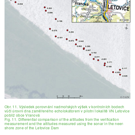
Obr. 11. Výsledek porovnání nadmořských výšek v kontrolních bodech
vůči úrovni dna zaměřeného echolokátorem v pilotní lokalitě VN Letovice
poblíž obce Vranová
Fig. 11. Differential comparison of the altitudes from the verification
measurement and the altitudes measured using the sonar in the neer-
shore zone of the Letovice Dam