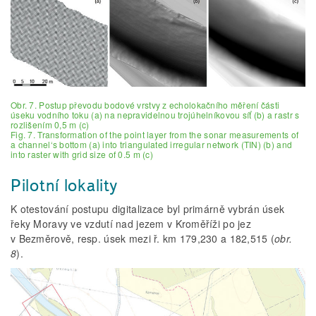
Obr. 7. Postup převodu bodové vrstvy z echolokačního měření části
úseku vodního toku (a) na nepravidelnou trojúhelníkovou síť (b) a rastr s
rozlišením 0,5 m (c)
Fig. 7. Transformation of the point layer from the sonar measurements of
a channel‘s bottom (a) into triangulated irregular network (TIN) (b) and
into raster with grid size of 0.5 m (c)
Pilotní lokality
K otestování postupu digitalizace byl primárně vybrán úsek
řeky Moravy ve vzdutí nad jezem v Kroměříži po jez
v Bezměrově, resp. úsek mezi ř. km 179,230 a 182,515 (
obr.
8
).