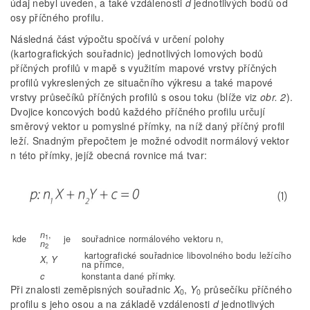
údaj nebyl uveden, a také vzdálenosti
d
jednotlivých bodů od
osy příčného profilu.
Následná část výpočtu spočívá v určení polohy
(kartografických souřadnic) jednotlivých lomových bodů
příčných profilů v mapě s využitím mapové vrstvy příčných
profilů vykreslených ze situačního výkresu a také mapové
vrstvy průsečíků příčných profilů s osou toku (blíže viz
obr. 2
).
Dvojice koncových bodů každého příčného profilu určují
směrový vektor u pomyslné přímky, na níž daný příčný profil
leží. Snadným přepočtem je možné odvodit normálový vektor
n této přímky, jejíž obecná rovnice má tvar:
n
,
1
kde
je
souřadnice normálového vektoru n,
n
2
kartografické souřadnice libovolného bodu ležícího
X
,
Y
na přímce,
c
konstanta dané přímky.
Při znalosti zeměpisných souřadnic
X
,
Y
průsečíku příčného
0
0
profilu s jeho osou a na základě vzdálenosti
d
jednotlivých