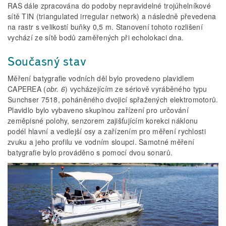
RAS dále zpracována do podoby nepravidelné trojúhelníkové
sítě TIN (triangulated irregular network) a následně převedena
na rastr s velikostí buňky 0,5 m. Stanovení tohoto rozlišení
vychází ze sítě bodů zaměřených při echolokaci dna.
Současný stav
Měření batygrafie vodních děl bylo provedeno plavidlem
CAPEREA (
obr. 6
) vycházejícím ze sériově vyráběného typu
Sunchser 7518, poháněného dvojicí spřažených elektromotorů.
Plavidlo bylo vybaveno skupinou zařízení pro určování
zeměpisné polohy, senzorem zajišťujícím korekci náklonu
podél hlavní a vedlejší osy a zařízením pro měření rychlosti
zvuku a jeho profilu ve vodním sloupci. Samotné měření
batygrafie bylo prováděno s pomocí dvou sonarů.