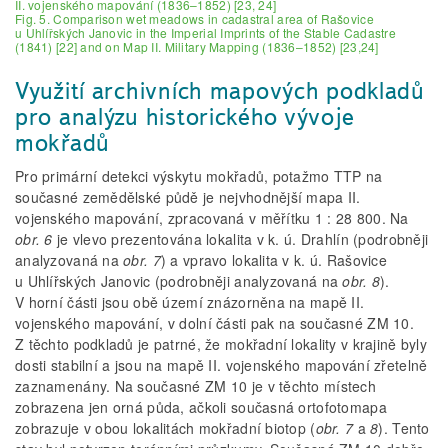
II. vojenského mapování (1836–1852) [23, 24]
Fig. 5. Comparison wet meadows in cadastral area of Rašovice
u Uhlířských Janovic in the Imperial Imprints of the Stable Cadastre
(1841) [22] and on Map II. Military Mapping (1836–1852) [23,24]
Využití archivních mapových podkladů
pro analýzu historického vývoje
mokřadů
Pro primární detekci výskytu mokřadů, potažmo TTP na
současné zemědělské půdě je nejvhodnější mapa II.
vojenského mapování, zpracovaná v měřítku 1 : 28 800. Na
obr. 6
je vlevo prezentována lokalita v k. ú. Drahlín (podrobněji
analyzovaná na
obr. 7
) a vpravo lokalita v k. ú. Rašovice
u Uhlířských Janovic (podrobněji analyzovaná na
obr. 8
).
V horní části jsou obě území znázorněna na mapě II.
vojenského mapování, v dolní části pak na současné ZM 10.
Z těchto podkladů je patrné, že mokřadní lokality v krajině byly
dosti stabilní a jsou na mapě II. vojenského mapování zřetelně
zaznamenány. Na současné ZM 10 je v těchto místech
zobrazena jen orná půda, ačkoli současná ortofotomapa
zobrazuje v obou lokalitách mokřadní biotop (
obr. 7
a
8
). Tento