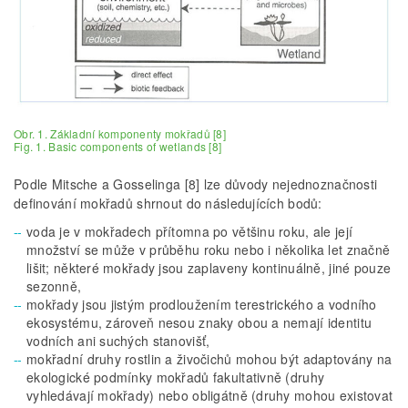
Obr. 1. Základní komponenty mokřadů [8]
Fig. 1. Basic components of wetlands [8]
Podle Mitsche a Gosselinga [8] lze důvody nejednoznačnosti
definování mokřadů shrnout do následujících bodů:
voda je v mokřadech přítomna po většinu roku, ale její
množství se může v průběhu roku nebo i několika let značně
lišit; některé mokřady jsou zaplaveny kontinuálně, jiné pouze
sezonně,
mokřady jsou jistým prodloužením terestrického a vodního
ekosystému, zároveň nesou znaky obou a nemají identitu
vodních ani suchých stanovišť,
mokřadní druhy rostlin a živočichů mohou být adaptovány na
ekologické podmínky mokřadů fakultativně (druhy
vyhledávají mokřady) nebo obligátně (druhy mohou existovat