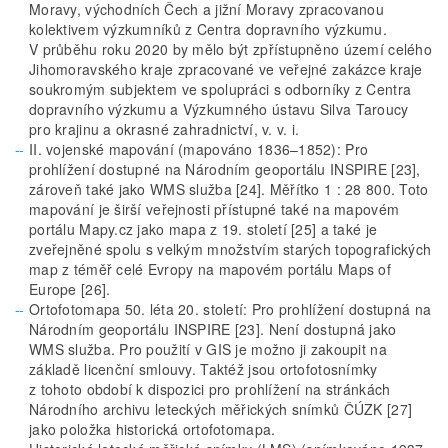
Moravy, východních Čech a jižní Moravy zpracovanou
kolektivem výzkumníků z Centra dopravního výzkumu.
V průběhu roku 2020 by mělo být zpřístupněno území celého
Jihomoravského kraje zpracované ve veřejné zakázce kraje
soukromým subjektem ve spolupráci s odborníky z Centra
dopravního výzkumu a Výzkumného ústavu Silva Taroucy
pro krajinu a okrasné zahradnictví, v. v. i.
II. vojenské mapování (mapováno 1836–1852): Pro
prohlížení dostupné na Národním geoportálu INSPIRE [23],
zároveň také jako WMS služba [24]. Měřítko 1 : 28 800. Toto
mapování je širší veřejnosti přístupné také na mapovém
portálu Mapy.cz jako mapa z 19. století [25] a také je
zveřejněné spolu s velkým množstvím starých topografických
map z téměř celé Evropy na mapovém portálu Maps of
Europe [26].
Ortofotomapa 50. léta 20. století: Pro prohlížení dostupná na
Národním geoportálu INSPIRE [23]. Není dostupná jako
WMS služba. Pro použití v GIS je možno ji zakoupit na
základě licenční smlouvy. Taktéž jsou ortofotosnímky
z tohoto období k dispozici pro prohlížení na stránkách
Národního archivu leteckých měřických snímků ČÚZK [27]
jako položka historická ortofotomapa.