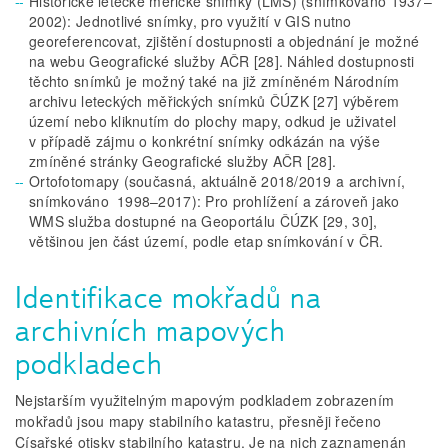
Historické letecké měřické snímky (LMS) (snímkováno 1937–
2002): Jednotlivé snímky, pro využití v GIS nutno
georeferencovat, zjištění dostupnosti a objednání je možné
na webu Geografické služby AČR [28]. Náhled dostupnosti
těchto snímků je možný také na již zmíněném Národním
archivu leteckých měřických snímků ČÚZK [27] výběrem
území nebo kliknutím do plochy mapy, odkud je uživatel
v případě zájmu o konkrétní snímky odkázán na výše
zmíněné stránky Geografické služby AČR [28].
Ortofotomapy (současná, aktuálně 2018/2019 a archivní,
snímkováno 1998–2017): Pro prohlížení a zároveň jako
WMS služba dostupné na Geoportálu ČÚZK [29, 30],
většinou jen část území, podle etap snímkování v ČR.
Identifikace mokřadů na
archivních mapových
podkladech
Nejstarším využitelným mapovým podkladem zobrazením
mokřadů jsou mapy stabilního katastru, přesněji řečeno
Císařské otisky stabilního katastru. Je na nich zaznamenán