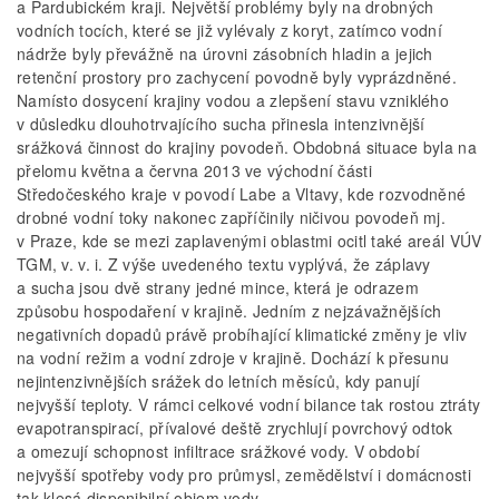
a Pardubickém kraji. Největší problémy byly na drobných
vodních tocích, které se již vylévaly z koryt, zatímco vodní
nádrže byly převážně na úrovni zásobních hladin a jejich
retenční prostory pro zachycení povodně byly vyprázdněné.
Namísto dosycení krajiny vodou a zlepšení stavu vzniklého
v důsledku dlouhotrvajícího sucha přinesla intenzivnější
srážková činnost do krajiny povodeň. Obdobná situace byla na
přelomu května a června 2013 ve východní části
Středočeského kraje v povodí Labe a Vltavy, kde rozvodněné
drobné vodní toky nakonec zapříčinily ničivou povodeň mj.
v Praze, kde se mezi zaplavenými oblastmi ocitl také areál VÚV
TGM, v. v. i. Z výše uvedeného textu vyplývá, že záplavy
a sucha jsou dvě strany jedné mince, která je odrazem
způsobu hospodaření v krajině. Jedním z nejzávažnějších
negativních dopadů právě probíhající klimatické změny je vliv
na vodní režim a vodní zdroje v krajině. Dochází k přesunu
nejintenzivnějších srážek do letních měsíců, kdy panují
nejvyšší teploty. V rámci celkové vodní bilance tak rostou ztráty
evapotranspirací, přívalové deště zrychlují povrchový odtok
a omezují schopnost infiltrace srážkové vody. V období
nejvyšší spotřeby vody pro průmysl, zemědělství i domácnosti
tak klesá disponibilní objem vody.