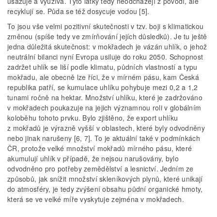
usazuje a využívá. Tyto látky tedy neodcházejí z povodí, ale
recyklují se. Půda se též dosycuje vodou [5].
To jsou vše velmi pozitivní skutečnosti v tzv. boji s klimatickou
změnou (spíše tedy ve zmírňování jejích důsledků). Je tu ještě
jedna důležitá skutečnost: v mokřadech je vázán uhlík, o jehož
neutrální bilanci nyní Evropa usiluje do roku 2050. Schopnost
zadržet uhlík se liší podle klimatu, půdních vlastností a typu
mokřadu, ale obecně lze říci, že v mírném pásu, kam Česká
republika patří, se kumulace uhlíku pohybuje mezi 0,2 a 1,2
tunami ročně na hektar. Množství uhlíku, které je zadržováno
v mokřadech poukazuje na jejich významnou roli v globálním
koloběhu tohoto prvku. Bylo zjištěno, že export uhlíku
z mokřadů je výrazně vyšší v oblastech, které byly odvodněny
nebo jinak narušeny [6, 7]. To je aktuální také v podmínkách
ČR, protože velké množství mokřadů mírného pásu, které
akumulují uhlík v případě, že nejsou narušovány, bylo
odvodněno pro potřeby zemědělství a lesnictví. Jedním ze
způsobů, jak snížit množství skleníkových plynů, které unikají
do atmosféry, je tedy zvýšení obsahu půdní organické hmoty,
která se ve velké míře vyskytuje zejména v mokřadech.