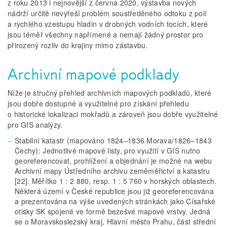
z roku 2013 i nejnovější z června 2020, výstavba nových
nádrží určitě nevyřeší problém soustředěného odtoku z polí
a rychlého vzestupu hladin v drobných vodních tocích, které
jsou téměř všechny napřímené a nemají žádný prostor pro
přirozený rozliv do krajiny mimo zástavbu.
Archivní mapové podklady
Níže je stručný přehled archivních mapových podkladů, které
jsou dobře dostupné a využitelné pro získání přehledu
o historické lokalizaci mokřadů a zároveň jsou dobře využitelné
pro GIS analýzy.
Stabilní katastr (mapováno 1824–1836 Morava/1826–1843
Čechy): Jednotlivé mapové listy, pro využití v GIS nutno
georeferencovat, prohlížení a objednání je možné na webu
Archivní mapy Ústředního archivu zeměměřictví a katastru
[22]. Měřítko 1 : 2 880, resp. 1 : 5 760 v horských oblastech.
Některá území v České republice jsou již georeferencována
a prezentována na výše uvedených stránkách jako Císařské
otisky SK spojené ve formě bezešvé mapové vrstvy. Jedná
se o Moravskoslezský kraj, Hlavní město Prahu, část střední