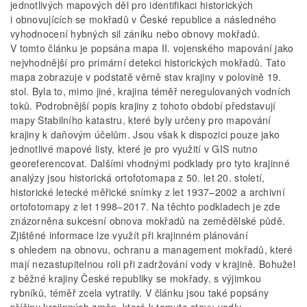
jednotlivých mapových děl pro identifikaci historických
i obnovujících se mokřadů v České republice a následného
vyhodnocení hybných sil zániku nebo obnovy mokřadů.
V tomto článku je popsána mapa II. vojenského mapování jako
nejvhodnější pro primární detekci historických mokřadů. Tato
mapa zobrazuje v podstatě věrně stav krajiny v polovině 19.
stol. Byla to, mimo jiné, krajina téměř neregulovaných vodních
toků. Podrobnější popis krajiny z tohoto období představují
mapy Stabilního katastru, které byly určeny pro mapování
krajiny k daňovým účelům. Jsou však k dispozici pouze jako
jednotlivé mapové listy, které je pro využití v GIS nutno
georeferencovat. Dalšími vhodnými podklady pro tyto krajinné
analýzy jsou historická ortofotomapa z 50. let 20. století,
historické letecké měřické snímky z let 1937–2002 a archivní
ortofotomapy z let 1998–2017. Na těchto podkladech je zde
znázorněna sukcesní obnova mokřadů na zemědělské půdě.
Zjištěné informace lze využít při krajinném plánování
s ohledem na obnovu, ochranu a management mokřadů, které
mají nezastupitelnou roli při zadržování vody v krajině. Bohužel
z běžné krajiny České republiky se mokřady, s výjimkou
rybníků, téměř zcela vytratily. V článku jsou také popsány