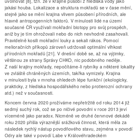
uvolňovat [8], tzn. že v krajině působí z hlediska vody jako
jakási houba. Lokalizace a struktura mokřadů se v čase mění,
stejně jako se mění krajina vlivem působení přírodních, ale
hlavně antropogenních faktorů. V minulosti lidé na území
současné ČR využívali mokřadní biotopy pro svůj prospěch,
aniž by je tím ohrožovali nebo do nich nevhodně zasahovali.
Pravidelně kosili mokřadní louky a sekali rákos. Pomocí
melioračních příkopů zároveň udržovali optimální vlhkost
přírodních mokřadů [21]. V dnešní době se, až na výjimky,
většinou ze strany Správy CHKO, nic podobného neděje.
Z naší krajiny mokřady, nepočítáme-li rybníky a některé lokality
ve zvláště chráněných územích, takřka vymizely. Krajina
v minulosti byla v mnoha ohledech lépe funkční (ekologicky,
prakticky, z hlediska hospodářského nebo protierozní ochrany
atd.) než v současnosti.
Koncem června 2020 prožíváme nepřetržitě od roku 2014 již
sedmý suchý rok, což se po ničivé povodni v roce 2013 jeví
víceméně jako paradox. Nicméně ve druhé červnové dekádě
roku 2020 přišla výraznější srážková činnost, která měla za
následek rychlý nástup povodňového stavu, zejména v povodí
Odry ale také v povodí Labe v Královéhradeckém