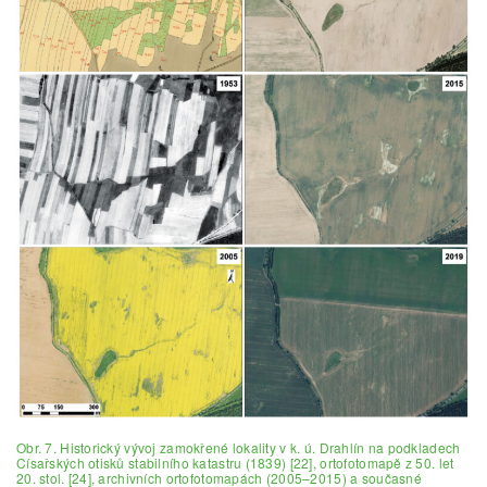
Obr. 7. Historický vývoj zamokřené lokality v k. ú. Drahlín na podkladech
Císařských otisků stabilního katastru (1839) [22], ortofotomapě z 50. let
20. stol. [24], archivních ortofotomapách (2005–2015) a současné