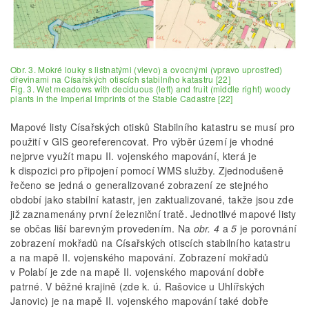
Obr. 3. Mokré louky s listnatými (vlevo) a ovocnými (vpravo uprostřed)
dřevinami na Císařských otiscích stabilního katastru [22]
Fig. 3. Wet meadows with deciduous (left) and fruit (middle right) woody
plants in the Imperial Imprints of the Stable Cadastre [22]
Mapové listy Císařských otisků Stabilního katastru se musí pro
použití v GIS georeferencovat. Pro výběr území je vhodné
nejprve využít mapu II. vojenského mapování, která je
k dispozici pro připojení pomocí WMS služby. Zjednodušeně
řečeno se jedná o generalizované zobrazení ze stejného
období jako stabilní katastr, jen zaktualizované, takže jsou zde
již zaznamenány první železniční tratě. Jednotlivé mapové listy
se občas liší barevným provedením. Na
obr. 4
a
5
je porovnání
zobrazení mokřadů na Císařských otiscích stabilního katastru
a na mapě II. vojenského mapování. Zobrazení mokřadů
v Polabí je zde na mapě II. vojenského mapování dobře
patrné. V běžné krajině (zde k. ú. Rašovice u Uhlířských
Janovic) je na mapě II. vojenského mapování také dobře