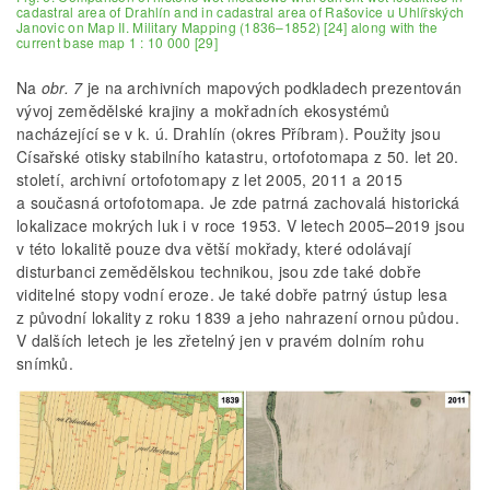
cadastral area of Drahlín and in cadastral area of Rašovice u Uhlířských
Janovic on Map II. Military Mapping (1836–1852) [24] along with the
current base map 1 : 10 000 [29]
Na
obr. 7
je na archivních mapových podkladech prezentován
vývoj zemědělské krajiny a mokřadních ekosystémů
nacházející se v k. ú. Drahlín (okres Příbram). Použity jsou
Císařské otisky stabilního katastru, ortofotomapa z 50. let 20.
století, archivní ortofotomapy z let 2005, 2011 a 2015
a současná ortofotomapa. Je zde patrná zachovalá historická
lokalizace mokrých luk i v roce 1953. V letech 2005–2019 jsou
v této lokalitě pouze dva větší mokřady, které odolávají
disturbanci zemědělskou technikou, jsou zde také dobře
viditelné stopy vodní eroze. Je také dobře patrný ústup lesa
z původní lokality z roku 1839 a jeho nahrazení ornou půdou.
V dalších letech je les zřetelný jen v pravém dolním rohu
snímků.