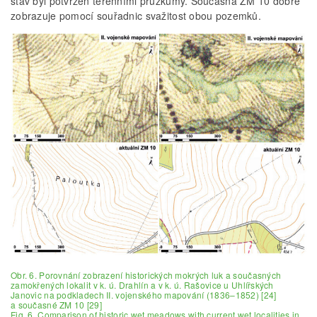
stav byl potvrzen terénními průzkumy. Současná ZM 10 dobře
zobrazuje pomocí souřadnic svažitost obou pozemků.
Obr. 6. Porovnání zobrazení historických mokrých luk a současných
zamokřených lokalit v k. ú. Drahlín a v k. ú. Rašovice u Uhlířských
Janovic na podkladech II. vojenského mapování (1836–1852) [24]
a současné ZM 10 [29]
Fig. 6. Comparison of historic wet meadows with current wet localities in