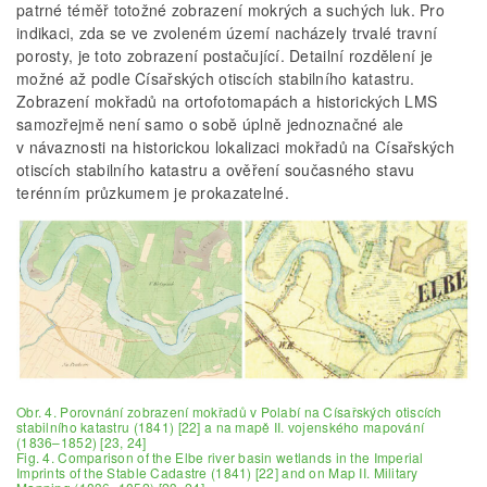
patrné téměř totožné zobrazení mokrých a suchých luk. Pro
indikaci, zda se ve zvoleném území nacházely trvalé travní
porosty, je toto zobrazení postačující. Detailní rozdělení je
možné až podle Císařských otiscích stabilního katastru.
Zobrazení mokřadů na ortofotomapách a historických LMS
samozřejmě není samo o sobě úplně jednoznačné ale
v návaznosti na historickou lokalizaci mokřadů na Císařských
otiscích stabilního katastru a ověření současného stavu
terénním průzkumem je prokazatelné.
Obr. 4. Porovnání zobrazení mokřadů v Polabí na Císařských otiscích
stabilního katastru (1841) [22] a na mapě II. vojenského mapování
(1836–1852) [23, 24]
Fig. 4. Comparison of the Elbe river basin wetlands in the Imperial
Imprints of the Stable Cadastre (1841) [22] and on Map II. Military