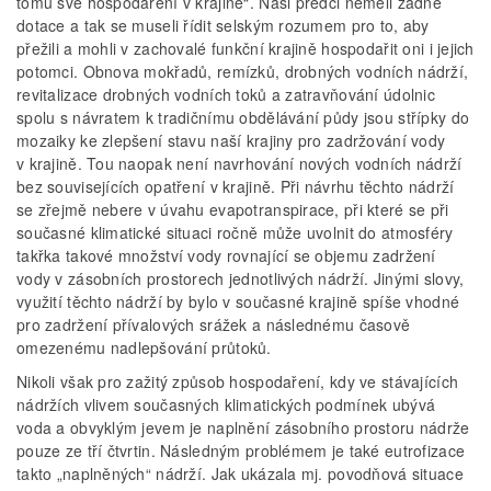
tomu své hospodaření v krajině“. Naši předci neměli žádné
dotace a tak se museli řídit selským rozumem pro to, aby
přežili a mohli v zachovalé funkční krajině hospodařit oni i jejich
potomci. Obnova mokřadů, remízků, drobných vodních nádrží,
revitalizace drobných vodních toků a zatravňování údolnic
spolu s návratem k tradičnímu obdělávání půdy jsou střípky do
mozaiky ke zlepšení stavu naší krajiny pro zadržování vody
v krajině. Tou naopak není navrhování nových vodních nádrží
bez souvisejících opatření v krajině. Při návrhu těchto nádrží
se zřejmě nebere v úvahu evapotranspirace, při které se při
současné klimatické situaci ročně může uvolnit do atmosféry
takřka takové množství vody rovnající se objemu zadržení
vody v zásobních prostorech jednotlivých nádrží. Jinými slovy,
využití těchto nádrží by bylo v současné krajině spíše vhodné
pro zadržení přívalových srážek a následnému časově
omezenému nadlepšování průtoků.
Nikoli však pro zažitý způsob hospodaření, kdy ve stávajících
nádržích vlivem současných klimatických podmínek ubývá
voda a obvyklým jevem je naplnění zásobního prostoru nádrže
pouze ze tří čtvrtin. Následným problémem je také eutrofizace
takto „naplněných“ nádrží. Jak ukázala mj. povodňová situace