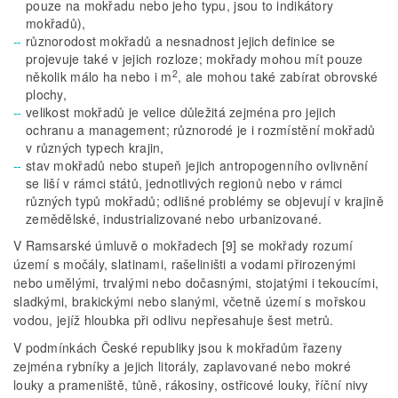
pouze na mokřadu nebo jeho typu, jsou to indikátory
mokřadů),
různorodost mokřadů a nesnadnost jejich definice se
projevuje také v jejich rozloze; mokřady mohou mít pouze
2
několik málo ha nebo i m
, ale mohou také zabírat obrovské
plochy,
velikost mokřadů je velice důležitá zejména pro jejich
ochranu a management; různorodé je i rozmístění mokřadů
v různých typech krajin,
stav mokřadů nebo stupeň jejich antropogenního ovlivnění
se liší v rámci států, jednotlivých regionů nebo v rámci
různých typů mokřadů; odlišné problémy se objevují v krajině
zemědělské, industrializované nebo urbanizované.
V Ramsarské úmluvě o mokřadech [9] se mokřady rozumí
území s močály, slatinami, rašeliništi a vodami přirozenými
nebo umělými, trvalými nebo dočasnými, stojatými i tekoucími,
sladkými, brakickými nebo slanými, včetně území s mořskou
vodou, jejíž hloubka při odlivu nepřesahuje šest metrů.
V podmínkách České republiky jsou k mokřadům řazeny
zejména rybníky a jejich litorály, zaplavované nebo mokré
louky a prameniště, tůně, rákosiny, ostřicové louky, říční nivy