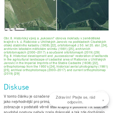
Obr. 8. Historický vývoj a „sukcesní“ obnova mokřadu v zemědělské
krajině v k. ú. Rašovice u Uhlířských Janovic na podkladech Císařských
otisků stabilního katastru (1838) [22], ortofotomapě z 50. let 20. stol. [24],
archivním leteckém měřickém snímku (1981) [25], archivních
ortofotomapách (2000–2017) a současné ortofotomapě (2019) [29]
Fig. 8. Historical development and „successional“ restoration of wetlands
in the agricultural landscape of cadastral area of Rašovice u Uhlířských
Janovic in the Imperial Imprints of the Stable Cadastre (1838) [22],
orthophotomap from the 1950‘s [24], historical aerial photography (1981)
[25], archival orthophotomaps (2000–2017) and current orthophotomap
(2019) [29]
Diskuse
V tomto článku je označena mapa II. vojenského mapování
Zdravím! Ptejte se, rád
×
jako nejvhodnější pro primární detekci mokřadů. Tato mapa
odpovím.
zobrazuje v podstatě věrně stav krajiny v polovině 19. stol. Jen
soudobé postupy nebyly zcela dokonalé a tak zde docházelo