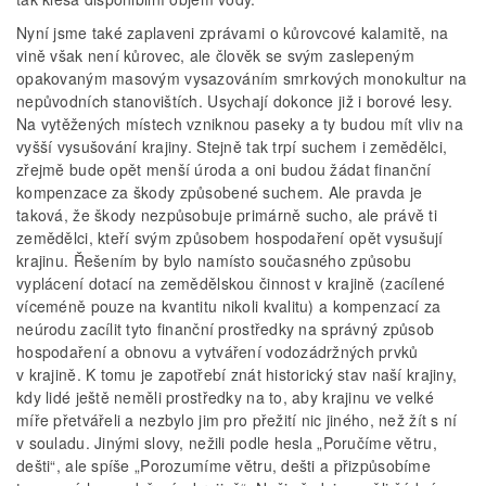
Nyní jsme také zaplaveni zprávami o kůrovcové kalamitě, na
vině však není kůrovec, ale člověk se svým zaslepeným
opakovaným masovým vysazováním smrkových monokultur na
nepůvodních stanovištích. Usychají dokonce již i borové lesy.
Na vytěžených místech vzniknou paseky a ty budou mít vliv na
vyšší vysušování krajiny. Stejně tak trpí suchem i zemědělci,
zřejmě bude opět menší úroda a oni budou žádat finanční
kompenzace za škody způsobené suchem. Ale pravda je
taková, že škody nezpůsobuje primárně sucho, ale právě ti
zemědělci, kteří svým způsobem hospodaření opět vysušují
krajinu. Řešením by bylo namísto současného způsobu
vyplácení dotací na zemědělskou činnost v krajině (zacílené
víceméně pouze na kvantitu nikoli kvalitu) a kompenzací za
neúrodu zacílit tyto finanční prostředky na správný způsob
hospodaření a obnovu a vytváření vodozádržných prvků
v krajině. K tomu je zapotřebí znát historický stav naší krajiny,
kdy lidé ještě neměli prostředky na to, aby krajinu ve velké
míře přetvářeli a nezbylo jim pro přežití nic jiného, než žít s ní
v souladu. Jinými slovy, nežili podle hesla „Poručíme větru,
dešti“, ale spíše „Porozumíme větru, dešti a přizpůsobíme