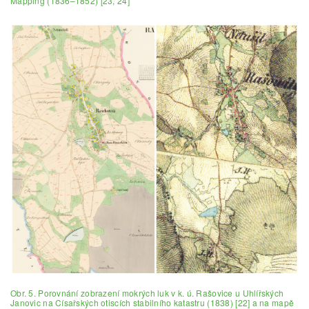
Mapping (1836–1852) [23, 24]
Obr. 5. Porovnání zobrazení mokrých luk v k. ú. Rašovice u Uhlířských
Janovic na Císařských otiscích stabilního katastru (1838) [22] a na mapě