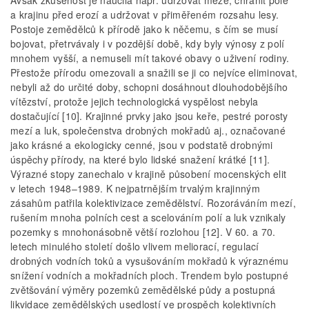
Avšak zkušenost je naučila např. udržovat meze, chránit pole
a krajinu před erozí a udržovat v přiměřeném rozsahu lesy.
Postoje zemědělců k přírodě jako k něčemu, s čím se musí
bojovat, přetrvávaly i v pozdější době, kdy byly výnosy z polí
mnohem vyšší, a nemuseli mít takové obavy o uživení rodiny.
Přestože přírodu omezovali a snažili se ji co nejvíce eliminovat,
nebyli až do určité doby, schopni dosáhnout dlouhodobějšího
vítězství, protože jejich technologická vyspělost nebyla
dostačující [10]. Krajinné prvky jako jsou keře, pestré porosty
mezí a luk, společenstva drobných mokřadů aj., označované
jako krásné a ekologicky cenné, jsou v podstatě drobnými
úspěchy přírody, na které bylo lidské snažení krátké [11].
Výrazné stopy zanechalo v krajině působení mocenských elit
v letech 1948–1989. K nejpatrnějším trvalým krajinným
zásahům patřila kolektivizace zemědělství. Rozoráváním mezí,
rušením mnoha polních cest a scelováním polí a luk vznikaly
pozemky s mnohonásobně větší rozlohou [12]. V 60. a 70.
letech minulého století došlo vlivem meliorací, regulací
drobných vodních toků a vysušováním mokřadů k výraznému
snížení vodních a mokřadních ploch. Trendem bylo postupné
zvětšování výměry pozemků zemědělské půdy a postupná
likvidace zemědělských usedlostí ve prospěch kolektivních