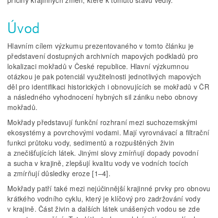
příčiny krajinných změn, které k tomuto stavu vedly.
Úvod
Hlavním cílem výzkumu prezentovaného v tomto článku je
představení dostupných archivních mapových podkladů pro
lokalizaci mokřadů v České republice. Hlavní výzkumnou
otázkou je pak potenciál využitelnosti jednotlivých mapových
děl pro identifikaci historických i obnovujících se mokřadů v ČR
a následného vyhodnocení hybných sil zániku nebo obnovy
mokřadů.
Mokřady představují funkční rozhraní mezi suchozemskými
ekosystémy a povrchovými vodami. Mají vyrovnávací a filtrační
funkci průtoku vody, sedimentů a rozpuštěných živin
a znečišťujících látek. Jinými slovy zmírňují dopady povodní
a sucha v krajině, zlepšují kvalitu vody ve vodních tocích
a zmírňují důsledky eroze [1–4].
Mokřady patří také mezi nejúčinnější krajinné prvky pro obnovu
krátkého vodního cyklu, který je klíčový pro zadržování vody
v krajině. Část živin a dalších látek unášených vodou se zde