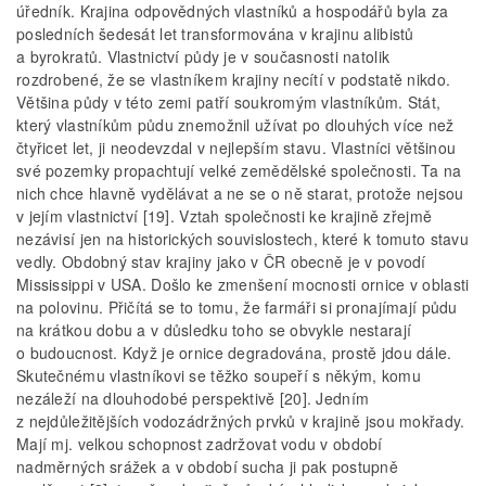
úředník. Krajina odpovědných vlastníků a hospodářů byla za
posledních šedesát let transformována v krajinu alibistů
a byrokratů. Vlastnictví půdy je v současnosti natolik
rozdrobené, že se vlastníkem krajiny necítí v podstatě nikdo.
Většina půdy v této zemi patří soukromým vlastníkům. Stát,
který vlastníkům půdu znemožnil užívat po dlouhých více než
čtyřicet let, ji neodevzdal v nejlepším stavu. Vlastníci většinou
své pozemky propachtují velké zemědělské společnosti. Ta na
nich chce hlavně vydělávat a ne se o ně starat, protože nejsou
v jejím vlastnictví [19]. Vztah společnosti ke krajině zřejmě
nezávisí jen na historických souvislostech, které k tomuto stavu
vedly. Obdobný stav krajiny jako v ČR obecně je v povodí
Mississippi v USA. Došlo ke zmenšení mocnosti ornice v oblasti
na polovinu. Přičítá se to tomu, že farmáři si pronajímají půdu
na krátkou dobu a v důsledku toho se obvykle nestarají
o budoucnost. Když je ornice degradována, prostě jdou dále.
Skutečnému vlastníkovi se těžko soupeří s někým, komu
nezáleží na dlouhodobé perspektivě [20]. Jedním
z nejdůležitějších vodozádržných prvků v krajině jsou mokřady.
Mají mj. velkou schopnost zadržovat vodu v období
nadměrných srážek a v období sucha ji pak postupně