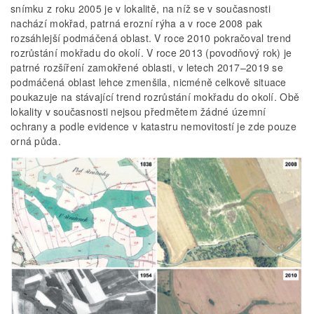
snímku z roku 2005 je v lokalitě, na níž se v současnosti
nachází mokřad, patrná erozní rýha a v roce 2008 pak
rozsáhlejší podmáčená oblast. V roce 2010 pokračoval trend
rozrůstání mokřadu do okolí. V roce 2013 (povodňový rok) je
patrné rozšíření zamokřené oblasti, v letech 2017–2019 se
podmáčená oblast lehce zmenšila, nicméně celkově situace
poukazuje na stávající trend rozrůstání mokřadu do okolí. Obě
lokality v současnosti nejsou předmětem žádné územní
ochrany a podle evidence v katastru nemovitostí je zde pouze
orná půda.