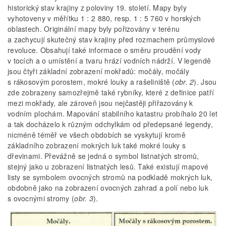
historický stav krajiny z poloviny 19. století. Mapy byly
vyhotoveny v měřítku 1 : 2 880, resp. 1 : 5 760 v horských
oblastech. Originální mapy byly pořizovány v terénu
a zachycují skutečný stav krajiny před rozmachem průmyslové
revoluce. Obsahují také informace o směru proudění vody
v tocích a o umístění a tvaru hrází vodních nádrží. V legendě
jsou čtyři základní zobrazení mokřadů: močály, močály
s rákosovým porostem, mokré louky a rašeliniště (
obr. 2
). Jsou
zde zobrazeny samozřejmě také rybníky, které z definice patří
mezi mokřady, ale zároveň jsou nejčastěji přiřazovány k
vodním plochám. Mapování stabilního katastru probíhalo 20 let
a tak docházelo k různým odchylkám od předepsané legendy,
nicméně téměř ve všech obdobích se vyskytují kromě
základního zobrazení mokrých luk také mokré louky s
dřevinami. Převážně se jedná o symbol listnatých stromů,
stejný jako u zobrazení listnatých lesů. Také existují mapové
listy se symbolem ovocných stromů na podkladě mokrých luk,
obdobně jako na zobrazení ovocných zahrad a polí nebo luk
s ovocnými stromy (
obr. 3
).