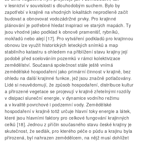
v lesnictví v souvislosti s dlouhodobým suchem. Bylo by
zapotřebí v krajině na vhodných lokalitách neprodleně začít
budovat a obnovovat vodozádržné prvky. Pro krajinné
plánování je potřebné hledat inspiraci ve starých mapách. Ty
jsou vhodné jako podklad k obnově pramenišť, rybníků,
mokřadů nebo alejí [17]. Pro vytváření podkladů pro krajinnou
obnovu lze využít historických leteckých snímků a map
stabilního katastru s ohledem na přiblížení stavu krajiny její
podobě před scelováním pozemků v rámci kolektivizace
zemědělství. Současná společnost stále ještě vnímá
zemědělské hospodaření jako primární činnost v krajině, bez
ohledu na další krajinné funkce, jež jsou značně potlačovány.
Lidé si neuvědomují, že způsob hospodaření, distribuce kultur
a přirozené vegetace se projevují v krajině zřetelnými rozdíly
v disipaci sluneční energie, v dynamice vodního režimu
a v kvalitě povrchové i podzemní vody. Zemědělské
hospodaření v krajině totiž určuje hlavní toky energie a látek,
které jsou hlavními faktory pro celkové fungování krajinných
celků [18]. Jednou z příčin současného stavu české krajiny je
skutečnost, že sedlák, pro kterého péče o půdu a krajinu byla
přirozená, byl nahrazen zemědělcem, na nějž musí dohlížet