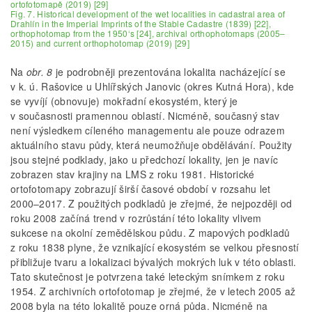
ortofotomapě (2019) [29]
Fig. 7. Historical development of the wet localities in cadastral area of
Drahlín in the Imperial Imprints of the Stable Cadastre (1839) [22],
orthophotomap from the 1950‘s [24], archival orthophotomaps (2005–
2015) and current orthophotomap (2019) [29]
Na
obr. 8
je podrobněji prezentována lokalita nacházející se
v k. ú. Rašovice u Uhlířských Janovic (okres Kutná Hora), kde
se vyvíjí (obnovuje) mokřadní ekosystém, který je
v současnosti pramennou oblastí. Nicméně, současný stav
není výsledkem cíleného managementu ale pouze odrazem
aktuálního stavu půdy, která neumožňuje obdělávání. Použity
jsou stejné podklady, jako u předchozí lokality, jen je navíc
zobrazen stav krajiny na LMS z roku 1981. Historické
ortofotomapy zobrazují širší časové období v rozsahu let
2000–2017. Z použitých podkladů je zřejmé, že nejpozději od
roku 2008 začíná trend v rozrůstání této lokality vlivem
sukcese na okolní zemědělskou půdu. Z mapových podkladů
z roku 1838 plyne, že vznikající ekosystém se velkou přesností
přibližuje tvaru a lokalizaci bývalých mokrých luk v této oblasti.
Tato skutečnost je potvrzena také leteckým snímkem z roku
1954. Z archivních ortofotomap je zřejmé, že v letech 2005 až
2008 byla na této lokalitě pouze orná půda. Nicméně na