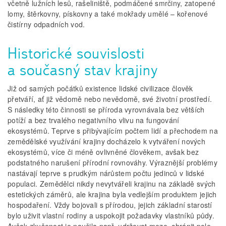
včetně lužních lesů, rašeliniště, podmáčené smrčiny, zatopené
lomy, štěrkovny, pískovny a také mokřady umělé – kořenové
čistírny odpadních vod.
Historické souvislosti
a současný stav krajiny
Již od samých počátků existence lidské civilizace člověk
přetváří, ať již vědomě nebo nevědomě, své životní prostředí.
S následky této činnosti se příroda vyrovnávala bez větších
potíží a bez trvalého negativního vlivu na fungování
ekosystémů. Teprve s přibývajícím počtem lidí a přechodem na
zemědělské využívání krajiny docházelo k vytváření nových
ekosystémů, více či méně ovlivněné člověkem, avšak bez
podstatného narušení přírodní rovnováhy. Výraznější problémy
nastávají teprve s prudkým nárůstem počtu jedinců v lidské
populaci. Zemědělci nikdy nevytvářeli krajinu na základě svých
estetických záměrů, ale krajina byla vedlejším produktem jejich
hospodaření. Vždy bojovali s přírodou, jejich základní starostí
bylo uživit vlastní rodiny a uspokojit požadavky vlastníků půdy.