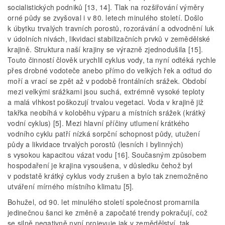
socialistických podniků [13, 14]. Tlak na rozšiřování výměry
orné půdy se zvyšoval i v 80. letech minulého století. Došlo
k úbytku trvalých travních porostů, rozorávání a odvodnění luk
v údolních nivách, likvidaci stabilizačních prvků v zemědělské
krajině. Struktura naší krajiny se výrazně zjednodušila [15].
Touto činností člověk urychlil cyklus vody, ta nyní odtéká rychle
přes drobné vodoteče anebo přímo do velkých řek a odtud do
moří a vrací se zpět až v podobě frontálních srážek. Období
mezi velkými srážkami jsou suchá, extrémně vysoké teploty
a malá vlhkost poškozují trvalou vegetaci. Voda v krajině již
takřka neobíhá v koloběhu výparu a místních srážek (krátký
vodní cyklus) [5]. Mezi hlavní příčiny utlumení krátkého
vodního cyklu patří nízká sorpční schopnost půdy, utužení
půdy a likvidace trvalých porostů (lesních i bylinných)
s vysokou kapacitou vázat vodu [16]. Současným způsobem
hospodaření je krajina vysoušena, v důsledku čehož byl
v podstatě krátký cyklus vody zrušen a bylo tak znemožněno
utváření mírného místního klimatu [5].
Bohužel, od 90. let minulého století společnost promarnila
jedinečnou šanci ke změně a započaté trendy pokračují, což
se silně negativně nyní projevuje jak v zemědělství, tak