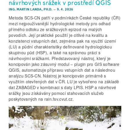
návrhových srážek v prostředí QGIS
ING. MARTIN LANDA, PH.D.
–
9. 4. 2026
Metoda SCS‑CN patří v podmínkách České republiky (ČR)
mezi nejpoužívanější hydrologické metody pro odhad
přímého odtoku ze srážkových epizod na malých
povodích. Její praktické použití je citlivé na kvalitu a
konzistenci vstupních dat, zejména pak na využití území
(LU) a půdní charakteristiky definované hydrologickou
skupinou půd (HSP), a také na správnou práci s
návrhovými srážkami. Představovaný nástroj, který je
koncipován jako zásuvný modul – plugin pro GIS software
QGIS, automatizuje přípravu vstupních dat a následnou
analýzu SCS‑CN. Nástroj je koncipován primárně s
využitím otevřených dat v ČR. LU je vytvořeno na základě
dat ZABAGED v kombinaci s daty LPIS. HSP a návrhové
srážky jsou získávány pomocí stahovacích služeb
poskytovaných na rain.fsv.cvut.cz.