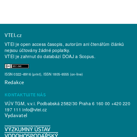
VTEI.cz
VTEI je open access časopis, autorům ani čtenářům článků
nejsou účtovány žádné poplatky.
VTEI je zahrnut do databází
DOAJ
a
Scopus
.
ISSN 0322–8916 (print), ISSN 1805-6555 (on-line)
Redakce
KONTAKTUJTE NÁS
VÚV TGM, v.v.i. Podbabská 2582/30 Praha 6 160 00 +420 220
197 111
info@vtei.cz
Vydavatel