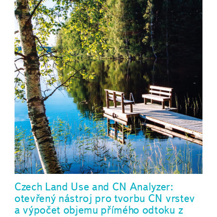
Czech Land Use and CN Analyzer:
otevřený nástroj pro tvorbu CN vrstev
a výpočet objemu přímého odtoku z