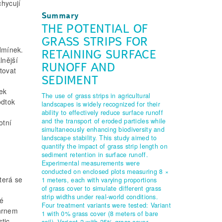
hycují
u
Summary
THE POTENTIAL OF
GRASS STRIPS FOR
dmínek.
RETAINING SURFACE
lnější
RUNOFF AND
stovat
SEDIMENT
ek
The use of grass strips in agricultural
odtok
landscapes is widely recognized for their
ability to effectively reduce surface runoff
and the transport of eroded particles while
otní
simultaneously enhancing biodiversity and
landscape stability. This study aimed to
quantify the impact of grass strip length on
sediment retention in surface runoff.
Experimental measurements were
conducted on enclosed plots measuring 8 ×
terá se
1 meters, each with varying proportions
of grass cover to simulate different grass
strip widths under real-world conditions.
ké
Four treatment variants were tested: Variant
úhrnem
1 with 0% grass cover (8 meters of bare
tic