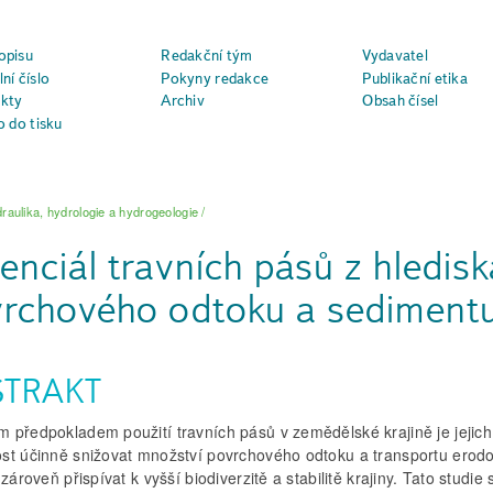
opisu
Redakční tým
Vydavatel
ní číslo
Pokyny redakce
Publikační etika
kty
Archiv
Obsah čísel
o do tisku
raulika, hydrologie a hydrogeologie
/
enciál travních pásů z hledisk
rchového odtoku a sediment
STRAKT
 předpokladem použití travních pásů v zemědělské krajině je jejich
st účinně snižovat množství povrchového odtoku a transportu erod
 zároveň přispívat k vyšší biodiverzitě a stabilitě krajiny. Tato studie 