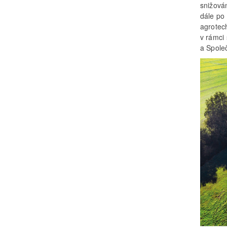
snižová
dále po 
agrotec
v rámci
a Spole