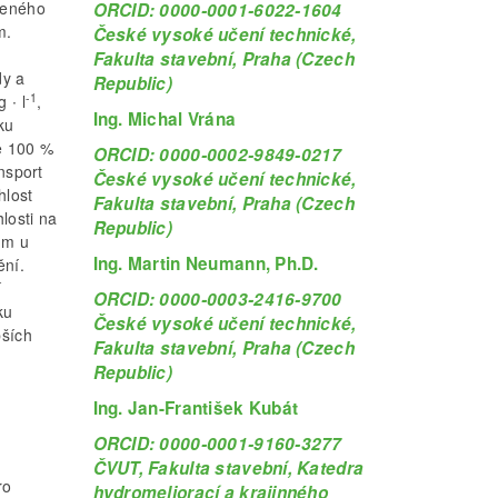
ášeného
ORCID: 0000-0001-6022-1604
m.
České vysoké učení technické,
Fakulta stavební, Praha (Czech
dy a
Republic)
-1
 ∙ l
,
Ing. Michal Vrána
ku
ze 100 %
ORCID: 0000-0002-9849-0217
nsport
České vysoké učení technické,
hlost
Fakulta stavební, Praha (Czech
losti na
Republic)
μm u
Ing. Martin Neumann, Ph.D.
ění.
í
ORCID: 0000-0003-2416-9700
ku
České vysoké učení technické,
bších
Fakulta stavební, Praha (Czech
Republic)
Ing. Jan-František Kubát
ORCID: 0000-0001-9160-3277
ČVUT, Fakulta stavební, Katedra
ro
hydromeliorací a krajinného