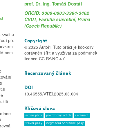
prof. Dr. Ing. Tomáš Dostál
ORCID: 0000-0003-3984-3462
nd
ČVUT, Fakulta stavební, Praha
(Czech Republic)
 kvalitu
ředí pro
Copyright
 prvkem
© 2025 Autoři. Tuto práci je kdokoliv
ystémem
oprávněn šířit a využívat za podmínek
licence CC BY-NC 4.0
o
Recenzovaný článek
žování
i
DOI
ých
10.46555/VTEI.2025.03.004
mé
užití
Klíčová slova
getace
eroze půdy
povrchový odtok
sediment
ů
travní pásy
vegetační ochranné pásy
 pevná