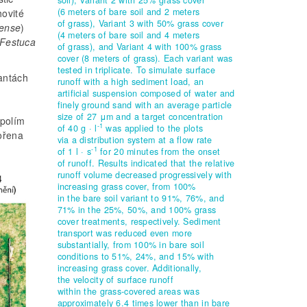
soil), Variant 2 with 25% grass cover
(6 meters of bare soil and 2 meters
ovité
of grass), Variant 3 with 50% grass cover
tense
)
(4 meters of bare soil and 4 meters
Festuca
of grass), and Variant 4 with 100% grass
cover (8 meters of grass). Each variant was
tested in triplicate. To simulate surface
an­tách
runoff with a high sediment load, an
artificial suspension composed of water and
finely ground sand with an average particle
size of 27 μm and a target concentration
 polím
-1
of 40 g · l
was applied to the plots
vořena
via a distribution system at a flow rate
-1
of 1 l · s
for 20 minutes from the onset
of runoff. Results indicated that the relative
runoff volume decreased progressively with
increasing grass cover, from 100%
in the bare soil variant to 91%, 76%, and
71% in the 25%, 50%, and 100% grass
cover treatments, respectively. Sediment
transport was reduced even more
substantially, from 100% in bare soil
conditions to 51%, 24%, and 15% with
increasing grass cover. Additionally,
the velocity of surface runoff
within the grass-covered areas was
approximately 6.4 times lower than in bare