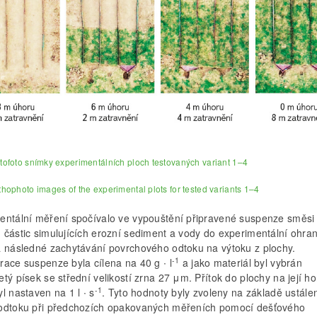
rtofoto snímky experimentálních ploch testovaných variant 1–4
rthophoto images of the experimental plots for tested variants 1–4
entální měření spočívalo ve vypouštění připravené suspenze směsi
 částic simulujících erozní sediment a vody do experimentální ohra
a následné zachytávání povrchového odtoku na výtoku z plochy.
-1
race suspenze byla cílena na 40 g ∙ l
a jako materiál byl vybrán
tý písek se střední velikostí zrna 27 μm. Přítok do plochy na její ho
-1
l nastaven na 1 l ∙ s
. Tyto hodnoty byly zvoleny na základě ustále
odtoku při předchozích opakovaných měřeních pomocí dešťového