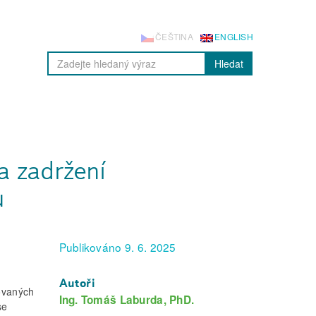
ČEŠTINA
ENGLISH
Hledat
a zadržení
u
Publikováno 9. 6. 2025
Autoři
ovaných
Ing. Tomáš Laburda, PhD.
se