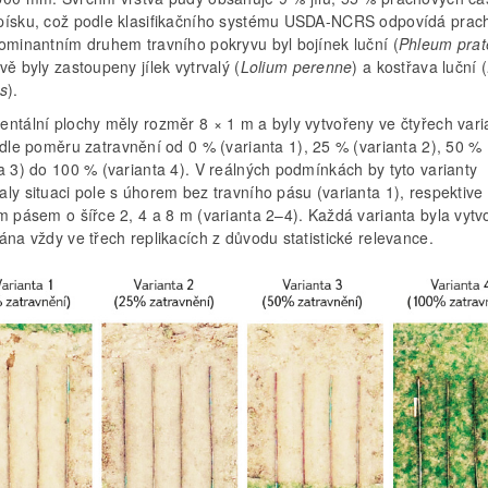
písku, což podle klasifikačního systému USDA-NCRS odpovídá prach
Dominantním druhem travního pokryvu byl bojínek luční (
Phleum pra
vě byly zastoupeny jílek vytrvalý (
Lolium perenne
) a kostřava luční (
is
).
entální plochy měly rozměr 8 × 1 m a byly vytvořeny ve čtyřech vari
 dle poměru zatravnění od 0 % (varianta 1), 25 % (varianta 2), 50 %
a 3) do 100 % (varianta 4). V reálných podmínkách by tyto varianty
ly situaci pole s úhorem bez travního pásu (varianta 1), respektive
ím pásem o šířce 2, 4 a 8 m (varianta 2–4). Každá varianta byla vyt
ána vždy ve třech replikacích z důvodu statistické relevance.