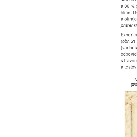
a 36 % 
hlíně. 
a okrajo
pratens
Experim
(
obr. 2
)
(variant
odpovída
s travn
a testov