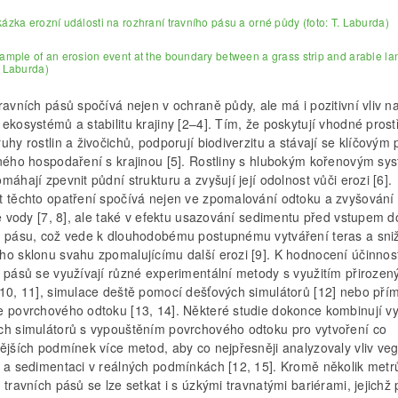
kázka erozní události na rozhraní travního pásu a orné půdy (foto: T. Laburda)
xample of an erosion event at the boundary between a grass strip and arable la
. Laburda)
ravních pásů spočívá nejen v ochraně půdy, ale má i pozitivní vliv na
ekosystémů a stabilitu krajiny [2–4]. Tím, že poskytují vhodné prost
uhy rostlin a živočichů, podporují biodiverzitu a stávají se klíčovým
lného hospodaření s krajinou [5]. Rostliny s hlubokým kořenovým s
máhají zpevnit půdní strukturu a zvyšují její odolnost vůči erozi [6].
t těchto opatření spočívá nejen ve zpomalování odtoku a zvyšování
ce vody [7, 8], ale také v efektu usazování sedimentu před vstupem d
o pásu, což vede k dlouhodobému postupnému vytváření teras a sni
ho sklonu svahu zpomalujícímu další erozi [9]. K hodnocení účinnost
h pásů se využívají různé experimentální metody s využitím přirozen
[10, 11], simulace deště pomocí dešťových simulátorů [12] nebo pří
e povrchového odtoku [13, 14]. Některé studie dokonce kombinují vy
ch simulátorů s vypouštěním povrchového odtoku pro vytvoření co
nějších podmínek více metod, aby co nejpřesněji analyzovaly vliv ve
i a sedimentaci v reálných podmínkách [12, 15]. Kromě několik metr
 travních pásů se lze setkat i s úzkými travnatými bariérami, jejichž