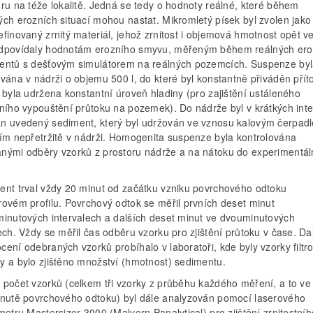
ru na téže lokalitě. Jedná se tedy o hodnoty reálné, které během
ých erozních situací mohou nastat. Mikromletý písek byl zvolen jako
finovaný zrnitý materiál, jehož zrnitost i objemová hmotnost opět v
dpovídaly hodnotám erozního smyvu, měřeným během reálných ero
entů s dešťovým simulátorem na reálných pozemcích. Suspenze by
vána v nádrži o objemu 500 l, do které byl konstantně přiváděn přít
 byla udržena konstantní úroveň hladiny (pro zajištění ustáleného
čního vypouštění průtoku na pozemek). Do nádrže byl v krátkých int
n uvedený sediment, který byl udržován ve vznosu kalovým čerpad
cím nepřetržitě v nádrži. Homogenita suspenze byla kontrolována
nými odběry vzorků z prostoru nádrže a na nátoku do experimentál
ent trval vždy 20 minut od začátku vzniku povrchového odtoku
rovém profilu. Povrchový odtok se měřil prvních deset minut
minutových intervalech a dalších deset minut ve dvouminutových
ech. Vždy se měřil čas odběru vzorku pro zjištění průtoku v čase. Da
ení odebraných vzorků probíhalo v laboratoři, kde byly vzorky filtr
y a bylo zjištěno množství (hmotnost) sedimentu.
 počet vzorků (celkem tři vzorky z průběhu každého měření, a to ve 
inutě povrchového odtoku) byl dále analyzován pomocí laserového
metru Mastersizer 3000 (Malvern Panalytical) pro zjištění zrnitostníh