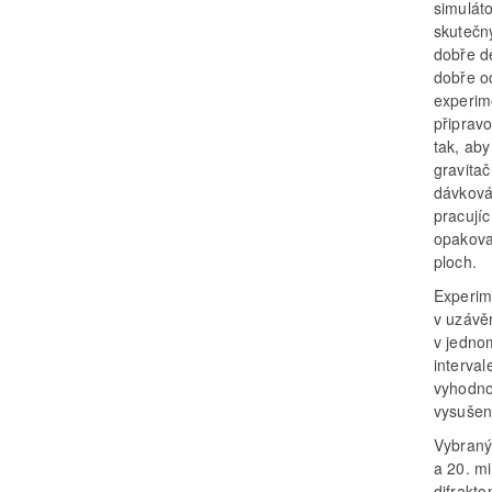
simuláto
skutečn
dobře de
dobře o
experim
připravo
tak, aby
gravita
dávková
pracují
opakova
ploch.
Experim
v uzávě
v jedno
interval
vyhodnoc
vysušen
Vybraný
a 20. m
difrakto