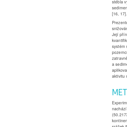
stébla 
sedimen
[16, 17]
Prezent
snižová
Její př
kvantifi
systém 
pozemcí
zatravn
a sedim
aplikova
aktivitu
MET
Experime
nachází
(50.217
kontine
srážek 