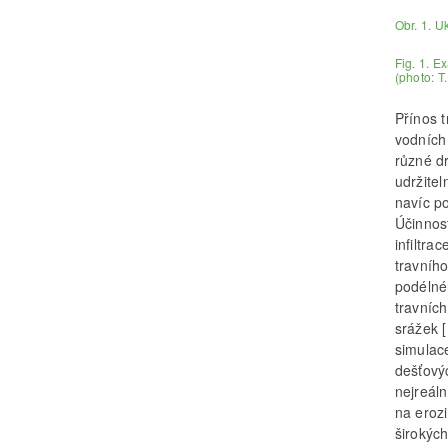
Obr. 1. U
Fig. 1. E
(photo: T
Přínos t
vodních 
různé dr
udržite
navíc po
Účinnos
infiltra
travníh
podélné
travníc
srážek 
simulac
dešťový
nejreál
na eroz
širokých