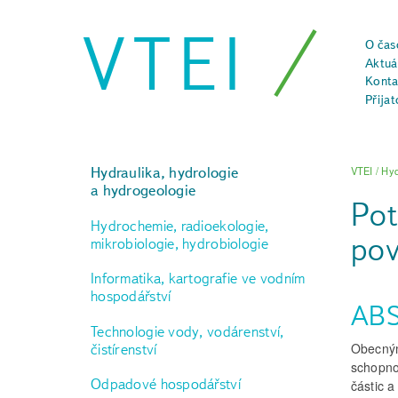
VTEI
O čas
Aktuál
Konta
Přijat
Hydraulika, hydrologie
VTEI
/
Hyd
a hydrogeologie
Pot
Hydrochemie, radioekologie,
pov
mikrobiologie, hydrobiologie
Informatika, kartografie ve vodním
hospodářství
AB
Technologie vody, vodárenství,
Obecným
čistírenství
schopno
Odpadové hospodářství
částic a