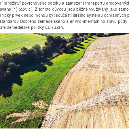
ní množství povrchového odtoku a zamezení transportu erodovaných
svahu [1] (
obr. 1
). Z tohoto důvodu jsou běžně využívány jako samo
hnický prvek nebo mohou být součástí širšího systému ochranných 
 standardů Dobrého zemědělského a environmentálního stavu půdy
čné zemědělské politiky EU (SZP).