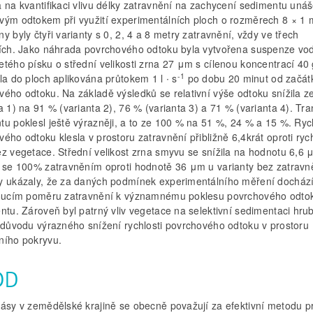
a na kvantifikaci vlivu délky zatravnění na zachycení sedimentu un
vým odtokem při využití experimentálních ploch o rozměrech 8 × 1 
y byly čtyři varianty s 0, 2, 4 a 8 metry zatravnění, vždy ve třech
cích. Jako náhrada povrchového odtoku byla vytvořena suspenze vo
tého písku o střední velikosti zrna 27 μm s cílenou koncentrací 40 g
-1
la do ploch aplikována průtokem 1 l ∙ s
po dobu 20 minut od začát
vého odtoku. Na základě výsledků se relativní výše odtoku snížila 
a 1) na 91 % (varianta 2), 76 % (varianta 3) a 71 % (varianta 4). Tra
tu poklesl ještě výrazněji, a to ze 100 % na 51 %, 24 % a 15 %. Ryc
ého odtoku klesla v prostoru zatravnění přibližně 6,4krát oproti rych
ez vegetace. Střední velikost zrna smyvu se snížila na hodnotu 6,6 
y se 100% zatravněním oproti hodnotě 36 μm u varianty bez zatravn
y ukázaly, že za daných podmínek experimentálního měření docház
toucím poměru zatravnění k významnému poklesu povrchového odto
ntu. Zároveň byl patrný vliv vegetace na selektivní sedimentaci hru
z důvodu výrazného snížení rychlosti povrchového odtoku v prostoru
ního pokryvu.
OD
pásy v zemědělské krajině se obecně považují za efektivní metodu p