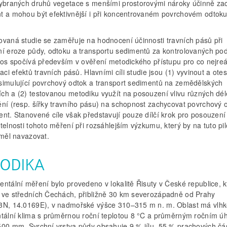
vybraných druhů vegetace s menšími prostorovými nároky účinně zac
t a mohou být efektivnější i při koncentrovaném povrchovém odtok
.
ovaná studie se zaměřuje na hodnocení účinnosti travních pásů při
ní eroze půdy, odtoku a transportu sedimentů za kontrolovaných po
ínos spočívá především v ověření metodického přístupu pro co nejreá
kaci efektů travních pásů. Hlavními cíli studie jsou (1) vyvinout a ote
simulující povrchový odtok a transport sedimentů na zemědělských
ch a (2) testovanou metodiku využít na posouzení vlivu různých dél
ění (resp. šířky travního pásu) na schopnost zachycovat povrchový 
ent. Stanovené cíle však představují pouze dílčí krok pro posouzení
telnosti tohoto měření při rozsáhlejším výzkumu, který by na tuto pil
 měl navazovat.
ODIKA
ntální měření bylo provedeno v lokalitě Řisuty v České republice, k
 ve středních Čechách, přibližně 30 km severozápadně od Prahy
3N, 14.0169E), v nadmořské výšce 310–315 m n. m. Oblast má vlh
ntální klima s průměrnou roční teplotou 8 °C a průměrným ročním 
500 mm. Svrchní vrstva půdy obsahuje 9 % jílu, 55 % prachových čás