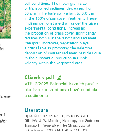
soil conditions. The mean grain size
of transported sediment decreased from
36 μm in the bare soil variant to 6.6 μm
in the 100% grass cover treatment. These
findings demonstrate that, under the given
experimental conditions, increasing
the proportion of grass cover significantly
reduces both surface runoff and sediment
transport. Moreover, vegetation plays
a crucial role in promoting the selective
deposition of coarser sediment particles due
to the substantial reduction in runoff
velocity within the vegetated area.
Článek v pdf
VTEI 3/2025 Potenciál travních pásů z
hlediska zadržení povrchového odtoku
a sedimentu
ničené
Literatura
rní
[1] MUÑOZ-CARPENA, R., PARSONS, J. E.,
ných
GILLIAM, J. W. Modeling Hydrology and Sediment
Transport in Vegetative Filter Strips.
Journal
of Hydrology
. 1999, 214(1–4), s. 111–129.