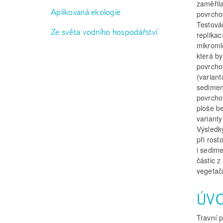
zaměřil
Aplikovaná ekologie
povrcho
Testován
Ze světa vodního hospodářství
replika
mikromle
která by
povrcho
(variant
sedimen
povrchov
ploše b
variant
Výsledk
při ros
i sedime
částic 
vegetač
ÚV
Travní 