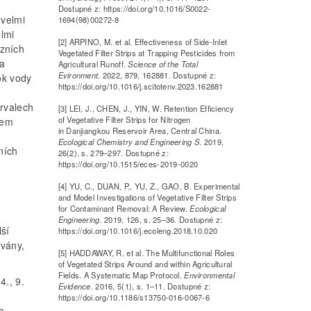
Dostupné z: https://doi.org/10.1016/S0022-
 velmi
1694(98)00272-8
elmi
[2] ARPINO, M. et al. Effectiveness of Side-Inlet
zních
Vegetated Filter Strips at Trapping Pesticides from
la
Agricultural Runoff.
Science of the Total
Evironment
. 2022, 879, 162881. Dostupné z:
ok vody
https://doi.org/10.1016/j.scitotenv.2023.162881
ervalech
[3] LEI, J., CHEN, J., YIN, W. Retention Efficiency
of Vegetative Filter Strips for Nitrogen
lem
in Danjiangkou Reservoir Area, Central China.
Ecological Chemistry and Engineering S
. 2019,
ních
26(2), s. 279–297. Dostupné z:
https://doi.org/10.1515/eces-2019-0020
[4] YU, C., DUAN, P., YU, Z., GAO, B. Experimental
and Model Investigations of Vegetative Filter Strips
for Contaminant Removal: A Review.
Ecological
Engineering
. 2019, 126, s. 25–36. Dostupné z:
lší
https://doi.org/10.1016/j.ecoleng.2018.10.020
ovány,
[5] HADDAWAY, R. et al. The Multifunctional Roles
of Vegetated Strips Around and within Agricultural
Fields. A Systematic Map Protocol.
Environmental
4., 9.
Evidence
. 2016, 5(1), s. 1–11. Dostupné z:
https://doi.org/10.1186/s13750-016-0067-6
o