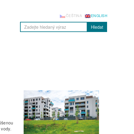
ČEŠTINA
ENGLISH
Hledat
výšenou
 vody.