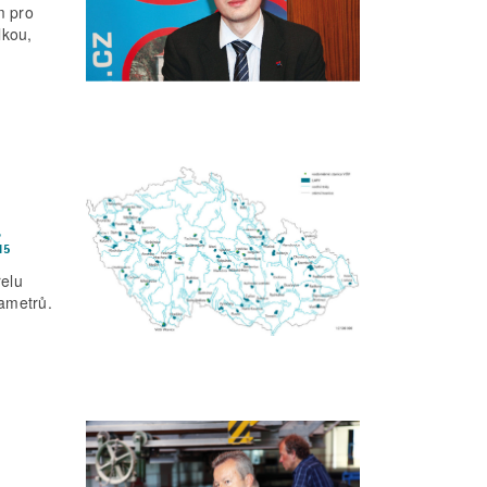
m pro
lkou,
m
,
15
relu
rametrů.