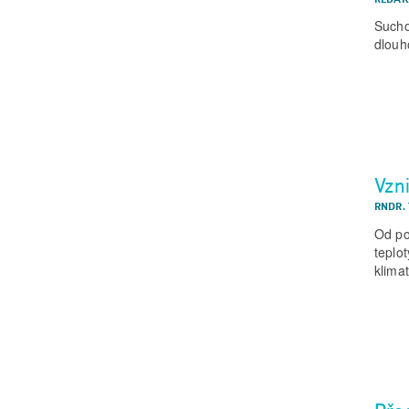
Sucho
dlouh
Vzn
RNDR.
Od po
teplo
klima