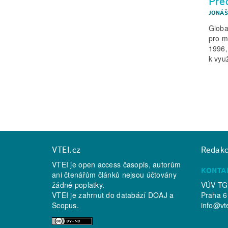
Pře
JONÁŠ
Globa
pro m
1996,
k vyu
VTEI.cz
Redak
VTEI je open access časopis, autorům
KONTA
ani čtenářům článků nejsou účtovány
žádné poplatky.
VÚV TGM
VTEI je zahrnut do databází
DOAJ
a
Praha 6
Scopus
.
info@vt