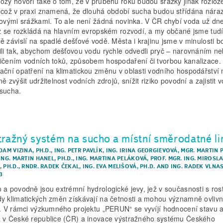
ózy hovoří také o tom, že v průběhu roku budou srážky jinak rozlož
 což v praxi znamená, že dlouhá období sucha budou střídána nára
lovými srážkami. To ale není žádná novinka. V ČR chybí voda už dn
ož se rozkládá na hlavním evropském rozvodí, a my občané jsme tud
ě závislí na spadlé dešťové vodě. Města i krajinu jsme v minulosti b
ili tak, abychom dešťovou vodu rychle odvedli pryč – narovnáním n
ičením vodních toků, způsobem hospodaření či tvorbou kanalizace.
ační opatření na klimatickou změnu v oblasti vodního hospodářstv
ě zvýšit udržitelnost vodních zdrojů, snížit riziko povodní a zajistit v
sucha.
tražný systém na sucho a místní směrodatné li
DAM VIZINA, PH.D.
,
ING. PETR PAVLÍK
,
ING. IRINA GEORGIEVOVÁ
,
MGR. MARTIN 
ING. MARTIN HANEL, PH.D.
,
ING. MARTINA PELÁKOVÁ
,
PROF. MGR. ING. MIROSL
 PH.D.
,
RNDR. RADEK ČEKAL
,
ING. EVA MELIŠOVÁ, PH.D.
AND
ING. RADEK VLNA
3
 a povodně jsou extrémní hydrologické jevy, jež v současnosti s ros
y klimatických změn získávají na četnosti a mohou významně ovlivn
y. V rámci výzkumného projektu „PERUN“ se vyvíjí hodnocení stavu a
 v České republice (ČR) a inovace výstražného systému Českého