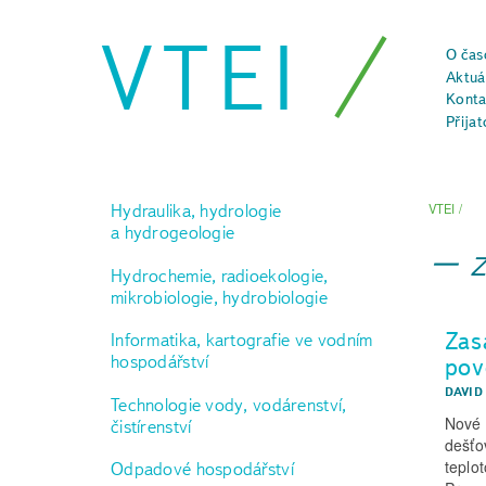
VTEI
O čas
Aktuál
Konta
Přijat
Hydraulika, hydrologie
VTEI
/
a hydrogeologie
Hydrochemie, radioekologie,
mikrobiologie, hydrobiologie
Zas
Informatika, kartografie ve vodním
hospodářství
pov
DAVID
Technologie vody, vodárenství,
Nové 
čistírenství
dešťo
teplo
Odpadové hospodářství