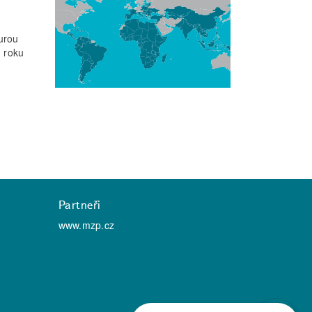
urou
 roku
Partneři
www.mzp.cz