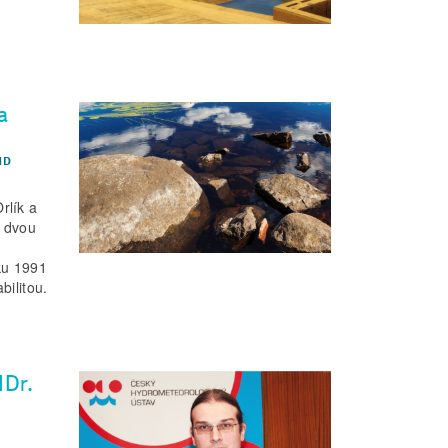
a
ND
rlík a
o dvou
oku 1991
bilitou.
NDr.