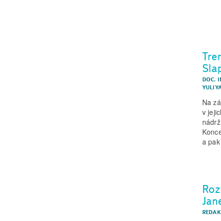
Tre
Sla
DOC. I
YULIYA
Na zá
v jej
nádrž
Konce
a pak
Roz
Jan
REDAK