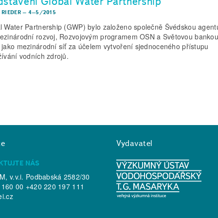
dstavení Global Water Partnership
 RIEDER
–
4–5/2015
l Water Partnership (GWP) bylo založeno společně Švédskou agent
ezinárodní rozvoj, Rozvojovým programem OSN a Světovou bankou
 jako mezinárodní síť za účelem vytvoření sjednoceného přístupu
žívání vodních zdrojů.
ce
Vydavatel
KTUJTE NÁS
, v.v.i. Podbabská 2582/30
 160 00 +420 220 197 111
ei.cz