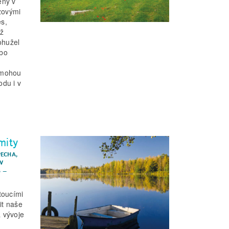
eny v
zovými
es,
íž
ohužel
ebo
í mohou
odu i v
mity
PECHA
,
AV
S
–
toucími
it naše
 vývoje