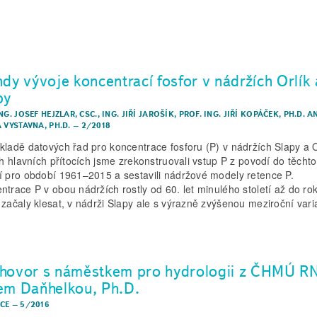
ndy vývoje koncentrací fosfor v nádržích Orlík 
py
NG. JOSEF HEJZLAR, CSC.
,
ING. JIŘÍ JAROŠÍK
,
PROF. ING. JIŘÍ KOPÁČEK, PH.D.
A
 VYSTAVNA, PH.D.
–
2/2018
kladě datových řad pro koncentrace fosforu (P) v nádržích Slapy a O
ich hlavních přítocích jsme zrekonstruovali vstup P z povodí do těcht
í pro období 1961–2015 a sestavili nádržové modely retence P.
ntrace P v obou nádržích rostly od 60. let minulého století až do r
 začaly klesat, v nádrži Slapy ale s výrazně zvýšenou meziroční varia
hovor s náměstkem pro hydrologii z ČHMÚ R
em Daňhelkou, Ph.D.
CE
–
5/2016