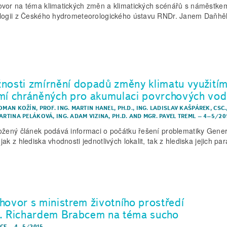
vor na téma klimatických změn a klimatických scénářů s náměstke
logii z Českého hydrometeorologického ústavu RNDr. Janem Daňhě
nosti zmírnění dopadů změny klimatu využití
mí chráněných pro akumulaci povrchových vod
ROMAN KOŽÍN
,
PROF. ING. MARTIN HANEL, PH.D.
,
ING. LADISLAV KAŠPÁREK, CSC.
MARTINA PELÁKOVÁ
,
ING. ADAM VIZINA, PH.D.
AND
MGR. PAVEL TREML
–
4–5/20
ožený článek podává informaci o počátku řešení problematiky Gene
ak z hlediska vhodnosti jednotlivých lokalit, tak z hlediska jejich pa
hovor s ministrem životního prostředí
. Richardem Brabcem na téma sucho
CE
–
4–5/2015