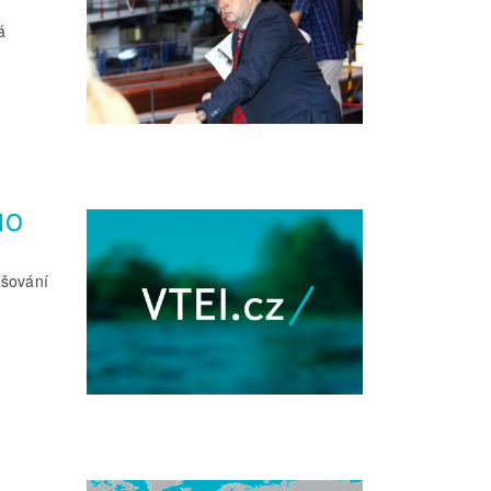
á
HO
yšování