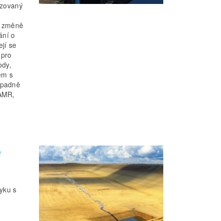
izovaný
o změně
ání o
jí se
 pro
ody,
em s
ípadně
HAMR,
e
tyku s