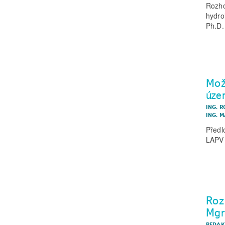
Rozho
hydro
Ph.D.
Mož
úze
ING. 
ING. 
Předl
LAPV j
Roz
Mgr
REDAK