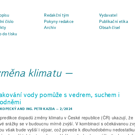
opisu
Redakční tým
Vydavatel
ní číslo
Pokyny redakce
Publikační etika
kty
Archiv
Obsah čísel
o do tisku
změna klimatu
akování vody pomůže s vedrem, suchem i
odněmi
 KOPECKÝ
AND
ING. PETR KAZDA
–
2/2024
predikce dopadů změny klimatu v České republice (ČR) ukazují, že
vé srážky se v budoucnu mírně zvýší. V kombinaci s očekávanou z
tou však bude vyšší i výpar, což povede k dlouhodobému nedostatku