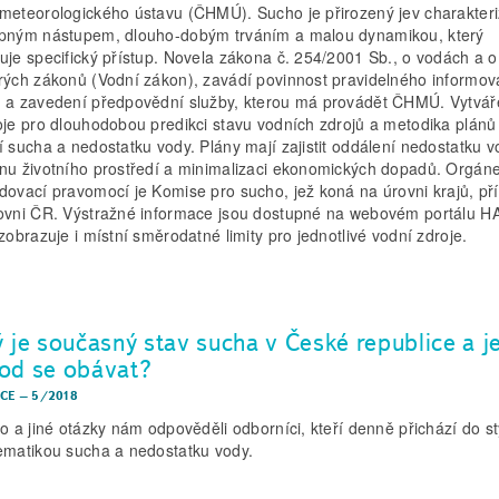
meteorologického ústavu (ČHMÚ). Sucho je přirozený jev charakter
pným nástupem, dlouho-dobým trváním a malou dynamikou, který
uje specifický přístup. Novela zákona č. 254/2001 Sb., o vodách a 
rých zákonů (Vodní zákon), zavádí povinnost pravidelného informov
 a zavedení předpovědní služby, kterou má provádět ČHMÚ. Vytváře
oje pro dlouhodobou predikci stavu vodních zdrojů a metodika plánů
í sucha a nedostatku vody. Plány mají zajistit oddálení nedostatku v
nu životního prostředí a minimalizaci ekonomických dopadů. Orgán
dovací pravomocí je Komise pro sucho, jež koná na úrovni krajů, př
ovni ČR. Výstražné informace jsou dostupné na webovém portálu 
 zobrazuje i místní směrodatné limity pro jednotlivé vodní zdroje.
ý je současný stav sucha v České republice a j
od se obávat?
CE
–
5/2018
to a jiné otázky nám odpověděli odborníci, kteří denně přichází do s
ematikou sucha a nedostatku vody.