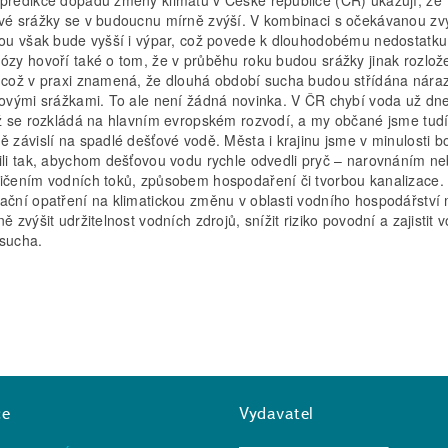
vé srážky se v budoucnu mírně zvýší. V kombinaci s očekávanou z
tou však bude vyšší i výpar, což povede k dlouhodobému nedostatku
ózy hovoří také o tom, že v průběhu roku budou srážky jinak rozlož
 což v praxi znamená, že dlouhá období sucha budou střídána nára
lovými srážkami. To ale není žádná novinka. V ČR chybí voda už dn
ož se rozkládá na hlavním evropském rozvodí, a my občané jsme tud
ě závislí na spadlé dešťové vodě. Města i krajinu jsme v minulosti b
ili tak, abychom dešťovou vodu rychle odvedli pryč – narovnáním n
ičením vodních toků, způsobem hospodaření či tvorbou kanalizace.
ační opatření na klimatickou změnu v oblasti vodního hospodářstv
ě zvýšit udržitelnost vodních zdrojů, snížit riziko povodní a zajistit v
sucha.
ce
Vydavatel