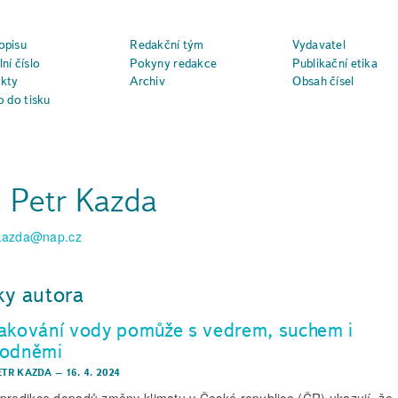
opisu
Redakční tým
Vydavatel
ní číslo
Pokyny redakce
Publikační etika
kty
Archiv
Obsah čísel
o do tisku
. Petr Kazda
.kazda@nap.cz
ky autora
akování vody pomůže s vedrem, suchem i
odněmi
PETR KAZDA
–
16. 4. 2024
predikce dopadů změny klimatu v České republice (ČR) ukazují, že