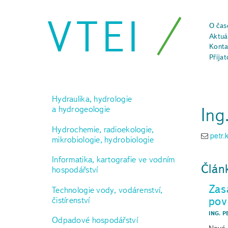
VTEI
O čas
Aktuál
Konta
Přijat
Hydraulika, hydrologie
Ing
a hydrogeologie
Hydrochemie, radioekologie,
petr
mikrobiologie, hydrobiologie
Informatika, kartografie ve vodním
Člán
hospodářství
Zas
Technologie vody, vodárenství,
pov
čistírenství
ING. 
Odpadové hospodářství
Nové 