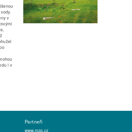
výšenou
 vody.
eny v
zovými
es,
íž
ohužel
ebo
í mohou
odu i v
Partneři
www.mzp.cz