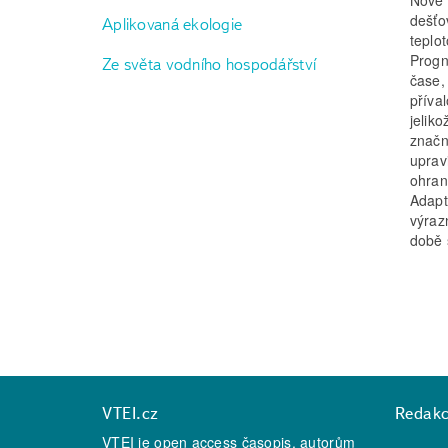
dešťo
Aplikovaná ekologie
teplo
Progn
Ze světa vodního hospodářství
čase,
příva
jelik
značn
uprav
ohran
Adapt
výrazn
době 
VTEI.cz
Redak
VTEI je open access časopis, autorům