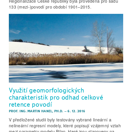
Regionalizace České republiky byla provedena pro sadu
133 (mezi-)povodí pro období 1901–2015.
Využití geomorfologických
charakteristik pro odhad celkové
retence povodí
PROF. ING. MARTIN HANEL, PH.D.
–
6. 12. 2016
V předložené studii byly testovány vybrané lineární a
nelineární regresní modely, které popisují vzájemný vztah
mezi parametry modelu Bilan, které jsou stanoveny na