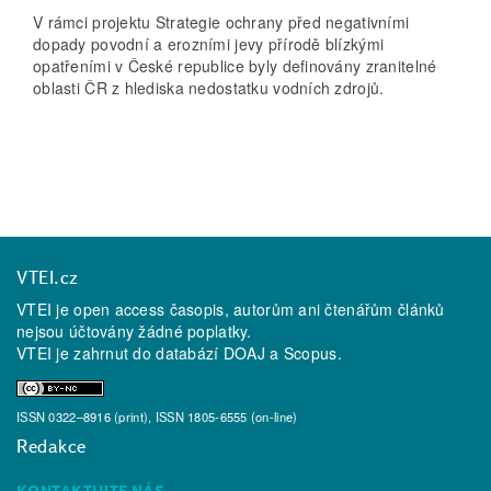
V rámci projektu Strategie ochrany před negativními
dopady povodní a erozními jevy přírodě blízkými
opatřeními v České republice byly definovány zranitelné
oblasti ČR z hlediska nedostatku vodních zdrojů.
VTEI.cz
VTEI je open access časopis, autorům ani čtenářům článků
nejsou účtovány žádné poplatky.
VTEI je zahrnut do databází
DOAJ
a
Scopus
.
ISSN 0322–8916 (print), ISSN 1805-6555 (on-line)
Redakce