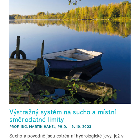
Výstražný systém na sucho a místní
směrodatné limity
PROF. ING. MARTIN HANEL, PH.D.
–
9. 10. 2023
Sucho a povodně jsou extrémní hydrologické jevy, jež v