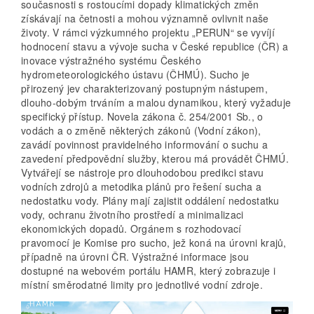
současnosti s rostoucími dopady klimatických změn
získávají na četnosti a mohou významně ovlivnit naše
životy. V rámci výzkumného projektu „PERUN“ se vyvíjí
hodnocení stavu a vývoje sucha v České republice (ČR) a
inovace výstražného systému Českého
hydrometeorologického ústavu (ČHMÚ). Sucho je
přirozený jev charakterizovaný postupným nástupem,
dlouho-dobým trváním a malou dynamikou, který vyžaduje
specifický přístup. Novela zákona č. 254/2001 Sb., o
vodách a o změně některých zákonů (Vodní zákon),
zavádí povinnost pravidelného informování o suchu a
zavedení předpovědní služby, kterou má provádět ČHMÚ.
Vytvářejí se nástroje pro dlouhodobou predikci stavu
vodních zdrojů a metodika plánů pro řešení sucha a
nedostatku vody. Plány mají zajistit oddálení nedostatku
vody, ochranu životního prostředí a minimalizaci
ekonomických dopadů. Orgánem s rozhodovací
pravomocí je Komise pro sucho, jež koná na úrovni krajů,
případně na úrovni ČR. Výstražné informace jsou
dostupné na webovém portálu HAMR, který zobrazuje i
místní směrodatné limity pro jednotlivé vodní zdroje.