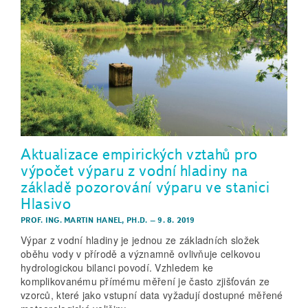
Aktualizace empirických vztahů pro
výpočet výparu z vodní hladiny na
základě pozorování výparu ve stanici
Hlasivo
PROF. ING. MARTIN HANEL, PH.D.
–
9. 8. 2019
Výpar z vodní hladiny je jednou ze základních složek
oběhu vody v přírodě a významně ovlivňuje celkovou
hydrologickou bilanci povodí. Vzhledem ke
komplikovanému přímému měření je často zjišťován ze
vzorců, které jako vstupní data vyžadují dostupné měřené