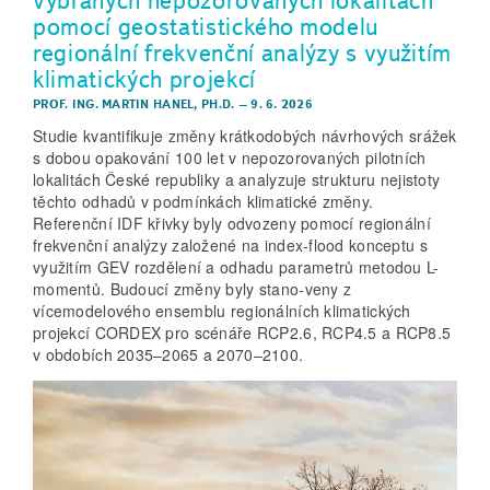
pomocí geostatistického modelu
regionální frekvenční analýzy s využitím
klimatických projekcí
PROF. ING. MARTIN HANEL, PH.D.
–
9. 6. 2026
Studie kvantifikuje změny krátkodobých návrhových srážek
s dobou opakování 100 let v nepozorovaných pilotních
lokalitách České republiky a analyzuje strukturu nejistoty
těchto odhadů v podmínkách klimatické změny.
Referenční IDF křivky byly odvozeny pomocí regionální
frekvenční analýzy založené na index-flood konceptu s
využitím GEV rozdělení a odhadu parametrů metodou L-
momentů. Budoucí změny byly stano-veny z
vícemodelového ensemblu regio­nálních klimatických
projekcí CORDEX pro scénáře RCP2.6, RCP4.5 a RCP8.5
v obdobích 2035–2065 a 2070–2100.