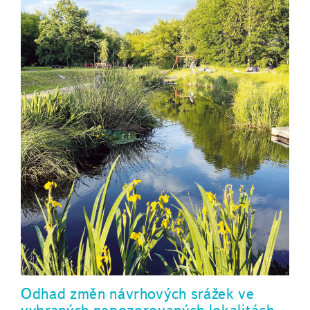
Odhad změn návrhových srážek ve
vybraných nepozorovaných lokalitách