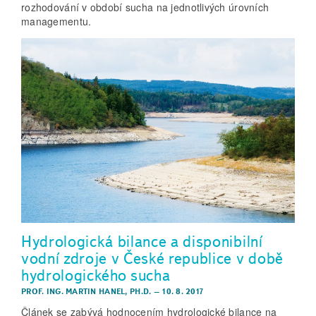
rozhodování v období sucha na jednotlivých úrovních
managementu.
Hydrologická bilance a disponibilní
vodní zdroje v České republice v době
hydrologického sucha
PROF. ING. MARTIN HANEL, PH.D.
–
10. 8. 2017
Článek se zabývá hodnocením hydrologické bilance na