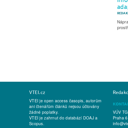
ada
REDAK
Nápra
prost
VTEI.cz
Redak
VTEI je open access časopis, autorům
KONTA
ani čtenářům článků nejsou účtovány
žádné poplatky.
VÚV TGM
VTEI je zahrnut do databází
DOAJ
a
Praha 6
Scopus
.
info@vt