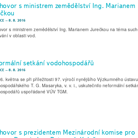
hovor s ministrem zemědělství Ing. Marianem
ečkou
CE
–
8. 8. 2016
vor s ministrem zemědělství Ing. Marianem Jurečkou na téma such
vání v oblasti vod.
ormální setkání vodohospodářů
CE
–
8. 8. 2016
6. května se při příležitosti 97. výročí nynějšího Výzkumného ústavu
ospodářského T. G. Masaryka, v. v. i., uskutečnilo neformální setká
hospodářů uspořádané VÚV TGM.
hovor s prezidentem Mezinárodní komise pro