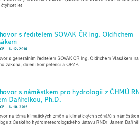
čtyřicet let.
hovor s ředitelem SOVAK ČR Ing. Oldřichem
sákem
CE
–
6. 12. 2016
vor s generálním ředitelem SOVAK ČR Ing. Oldřichem Vlasákem n
ho zákona, dělení kompetencí a OPŽP.
hovor s náměstkem pro hydrologii z ČHMÚ R
em Daňhelkou, Ph.D.
CE
–
6. 10. 2016
vor na téma klimatických změn a klimatických scénářů s náměstke
logii z Českého hydrometeorologického ústavu RNDr. Janem Daňhě