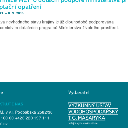
ptační opatření
CE
–
8. 9. 2015
va nevhodného stavu krajiny je již dlouhodobě podporována
řednictvím dotačních programů Ministerstva životního prostředí.
ce
Vydavatel
KTUJTE NÁS
, v.v.i. Podbabská 2582/30
 160 00 +420 220 197 111
ei.cz