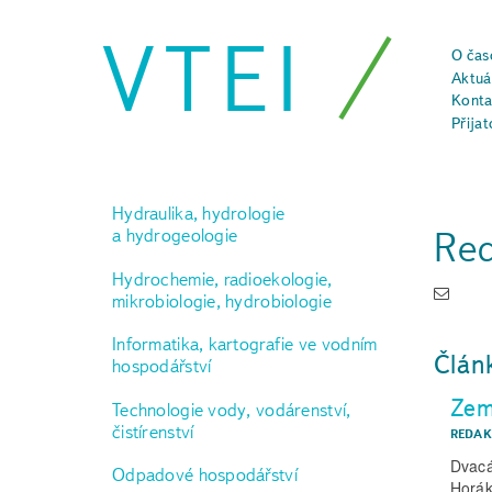
VTEI
O čas
Aktuál
Konta
Přijat
Hydraulika, hydrologie
Re
a hydrogeologie
Hydrochemie, radioekologie,
mikrobiologie, hydrobiologie
Informatika, kartografie ve vodním
Člán
hospodářství
Zem
Technologie vody, vodárenství,
čistírenství
REDAK
Dvacá
Odpadové hospodářství
Horák