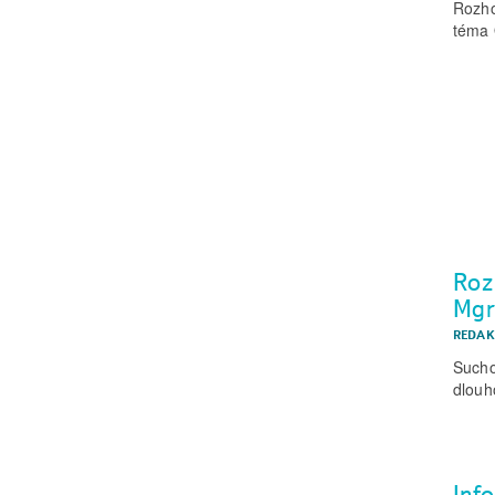
Rozho
téma 
Roz
Mgr
REDAK
Sucho
dlouh
Inf