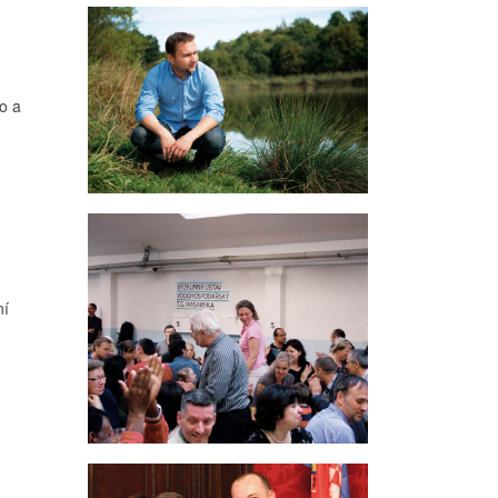
o a
ní