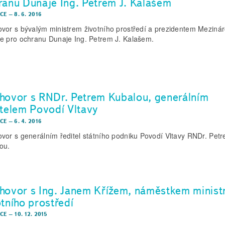
ranu Dunaje Ing. Petrem J. Kalašem
CE
–
8. 6. 2016
vor s bývalým ministrem životního prostředí a prezidentem Meziná
e pro ochranu Dunaje Ing. Petrem J. Kalašem.
hovor s RNDr. Petrem Kubalou, generálním
itelem Povodí Vltavy
CE
–
6. 4. 2016
vor s generálním ředitel státního podniku Povodí Vltavy RNDr. Pet
ou.
hovor s Ing. Janem Křížem, náměstkem minist
otního prostředí
CE
–
10. 12. 2015