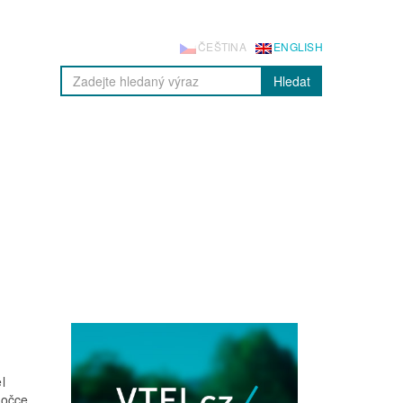
ČEŠTINA
ENGLISH
Hledat
l
bočce