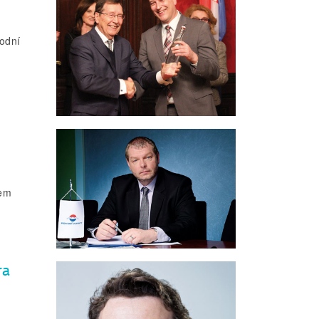
rodní
rem
ra