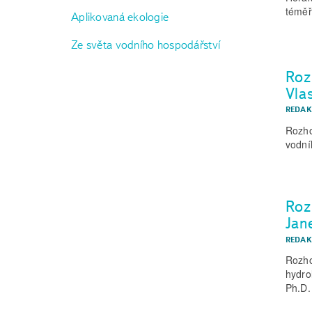
téměř 
Aplikovaná ekologie
Ze světa vodního hospodářství
Roz
Vla
REDAK
Rozho
vodní
Roz
Jan
REDAK
Rozho
hydro
Ph.D.