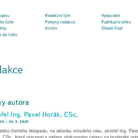
opisu
Redakční tým
Vydavatel
ní číslo
Pokyny redakce
Publikační etika
kty
Archiv
Obsah čísel
o do tisku
dakce
ky autora
řel Ing. Pavel Horák, CSc.
CE
–
26. 2. 2020
tého čtvrtého listopadu, na sklonku minulého roku, zemřel Ing. Pave
, CSc., který pracoval v našem výzkumném ústavu na brněnské po