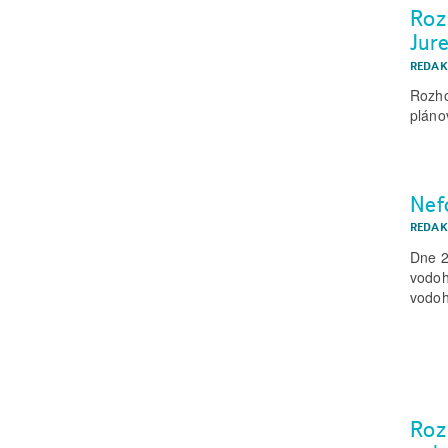
Roz
Jur
REDAK
Rozho
pláno
Nef
REDAK
Dne 2
vodoh
vodo
Roz