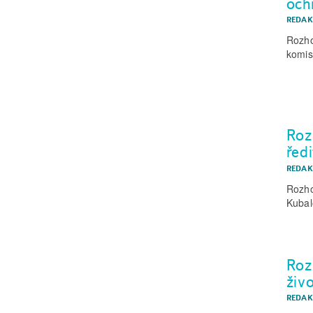
och
REDAK
Rozho
komis
Roz
řed
REDAK
Rozho
Kubal
Roz
živ
REDAK