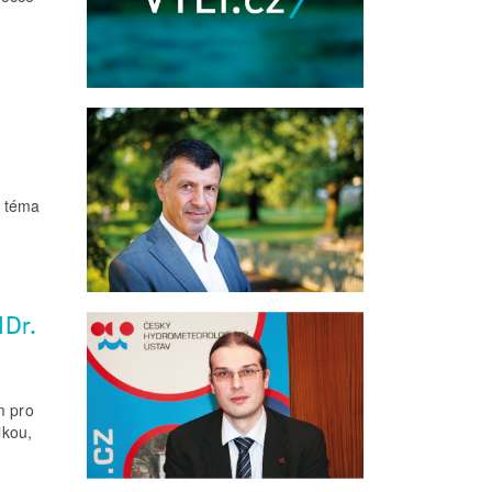
a téma
NDr.
m pro
lkou,