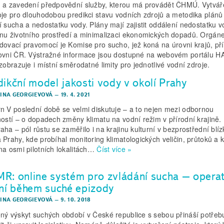
 a zavedení předpovědní služby, kterou má provádět ČHMÚ. Vytváře
oje pro dlouhodobou predikci stavu vodních zdrojů a metodika plánů
í sucha a nedostatku vody. Plány mají zajistit oddálení nedostatku v
nu životního prostředí a minimalizaci ekonomických dopadů. Orgán
dovací pravomocí je Komise pro sucho, jež koná na úrovni krajů, př
ovni ČR. Výstražné informace jsou dostupné na webovém portálu 
 zobrazuje i místní směrodatné limity pro jednotlivé vodní zdroje.
dikční model jakosti vody v okolí Prahy
IRINA GEORGIEVOVÁ
–
19. 4. 2021
n V poslední době se velmi diskutuje – a to nejen mezi odbornou
ností – o dopadech změny klimatu na vodní režim v přírodní krajině.
aha – pól růstu se zaměřilo i na krajinu kulturní v bezprostřední blíz
 Prahy, kde probíhal monitoring klimatologických veličin, průtoků a k
na osmi pilotních lokalitách…
Číst více »
R: online systém pro zvládání sucha – operat
ení během suché epizody
IRINA GEORGIEVOVÁ
–
9. 10. 2018
ný výskyt suchých období v České republice s sebou přináší potřeb