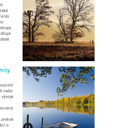
ch
 také
 Tento
ro
ýstupy
adňuje
lasti
mity
toucími
it naše
 vývoje
izovaný
o změně
ání o