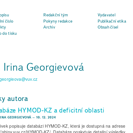
opisu
Redakční tým
Vydavatel
ní číslo
Pokyny redakce
Publikační etika
kty
Archiv
Obsah čísel
o do tisku
. Irina Georgievová
a.georgieova@vuv.cz
ky autora
abáze HYMOD-KZ a deficitní oblasti
IRINA GEORGIEVOVÁ
–
10. 12. 2024
ěvek popisuje databázi HYMOD-KZ, která je dostupná na adrese
://shiny.vuv.cz/HYMOD-KZ/. Databáze poskytuje detailní výsledky