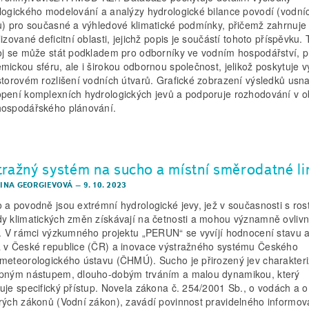
logického modelování a analýzy hydrologické bilance povodí (vodní
ů) pro současné a výhledové klimatické podmínky, přičemž zahrnuje
izované deficitní oblasti, jejichž popis je součástí tohoto příspěvku.
oj se může stát podkladem pro odborníky ve vodním hospodářství, p
mickou sféru, ale i širokou odbornou společnost, jelikož poskytuje v
storovém rozlišení vodních útvarů. Grafické zobrazení výsledků usn
pení komplexních hydrologických jevů a podporuje rozhodování v ob
ospodářského plánování.
tražný systém na sucho a místní směrodatné li
IRINA GEORGIEVOVÁ
–
9. 10. 2023
 a povodně jsou extrémní hydrologické jevy, jež v současnosti s ros
y klimatických změn získávají na četnosti a mohou významně ovlivn
y. V rámci výzkumného projektu „PERUN“ se vyvíjí hodnocení stavu a
 v České republice (ČR) a inovace výstražného systému Českého
meteorologického ústavu (ČHMÚ). Sucho je přirozený jev charakter
pným nástupem, dlouho-dobým trváním a malou dynamikou, který
uje specifický přístup. Novela zákona č. 254/2001 Sb., o vodách a 
rých zákonů (Vodní zákon), zavádí povinnost pravidelného informov