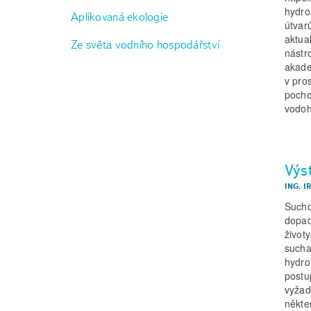
hydro
Aplikovaná ekologie
útvar
aktual
Ze světa vodního hospodářství
nástr
akade
v pro
pocho
vodoh
Výs
ING. 
Sucho
dopad
život
sucha
hydro
postu
vyžad
někte