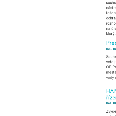
suchu
nástr
řešen
ochra
rozho
na úr
který
Pre
ING. 
Souhr
veřej
OP Pr
města
vody 
HAM
říz
ING. 
Zvýše