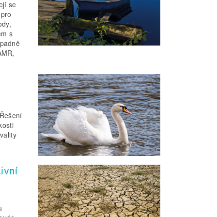
jí se
 pro
ody,
em s
ípadně
HAMR,
 Řešení
kosti
vality
ivní
u