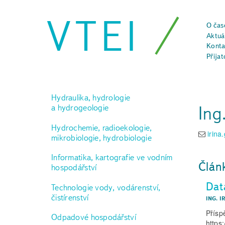
VTEI
O čas
Aktuál
Konta
Přijat
Hydraulika, hydrologie
Ing
a hydrogeologie
Hydrochemie, radioekologie,
irin
mikrobiologie, hydrobiologie
Informatika, kartografie ve vodním
Člán
hospodářství
Dat
Technologie vody, vodárenství,
čistírenství
ING. 
Přísp
Odpadové hospodářství
https