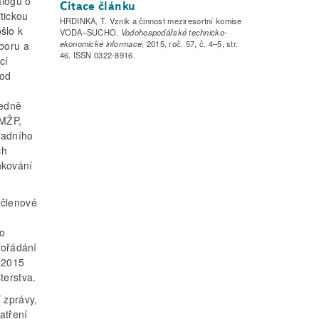
alogu o
Citace článku
tickou
HRDINKA, T. Vznik a činnost meziresortní komise
šlo k
VODA–SUCHO.
Vodohospodářské technicko-
ekonomické informace
, 2015, roč. 57, č. 4–5, str.
boru a
46. ISSN 0322-8916.
cí
pod
ledně
 MŽP,
radního
ch
nkování
 členové
do
pořádání
 2015
terstva.
 zprávy,
atření