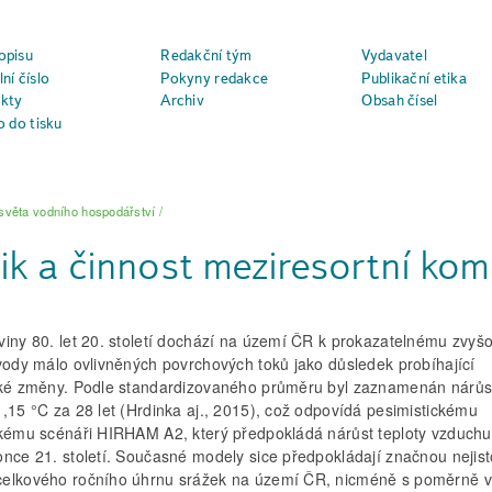
opisu
Redakční tým
Vydavatel
ní číslo
Pokyny redakce
Publikační etika
kty
Archiv
Obsah čísel
o do tisku
světa vodního hospodářství
/
ik a činnost meziresortní
viny 80. let 20. století dochází na území ČR k prokazatelnému zvyš
 vody málo ovlivněných povrchových toků jako důsledek probíhající
cké změny. Podle standardizovaného průměru byl zaznamenán nárůst
1,15 °C za 28 let (Hrdinka aj., 2015), což odpovídá pesimistickému
ckému scénáři HIRHAM A2, který předpokládá nárůst teploty vzduchu
once 21. století. Současné modely sice předpokládají značnou nejist
elkového ročního úhrnu srážek na území ČR, nicméně s poměrně v