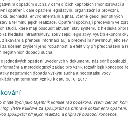
egativním dopadům sucha v osmi dílčích kapitolách (monitorovací a
ivní opatření, dále opatření legislativní, organizační a provozní,
ká, technická, environmentální a jiná), včetně gescí jednotlivých
stev a termínů jejich realizace. Opatření spočívají především ve zp
h studií, které mají posoudit aktuální stav systému z hlediska připr
 (z hlediska infrastruktury, související legislativy, využití ekonomick
, získávání a přenosu informací aj.) a především navrhnout jeho revi
 za účelem zvýšení jeho robustnosti a efektivity při předcházení a ř
 negativních dopadů sucha.
ce jednotlivých opatření uvedených v dokumentu následně poslouží 
 informační a metodologický základ pro vznik rozsáhlejší koncepce ř
atiky negativních dopadů výskytu sucha a nedostatku vody
okládaným termínem vzniku k datu 30. 6. 2017.
kování
o místě bych jako tajemník komise rád poděkoval všem členům kom
i Ing. Petře Kulířové za spolupráci na přípravě dokumentu opatření.
kou spolupráci při jejich realizaci a přípravě budoucí koncepce.