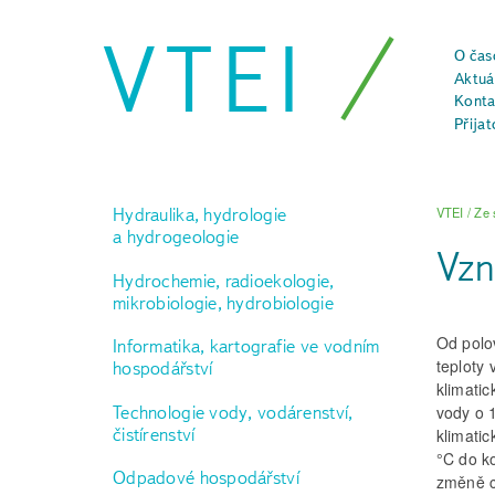
VTEI
O čas
Aktuál
Konta
Přijat
Hydraulika, hydrologie
VTEI
/
Ze 
a hydrogeologie
Vzn
Hydrochemie, radioekologie,
mikrobiologie, hydrobiologie
Od polo
Informatika, kartografie ve vodním
teploty
hospodářství
klimati
Technologie vody, vodárenství,
vody o 
čistírenství
klimati
°C do k
Odpadové hospodářství
změně c