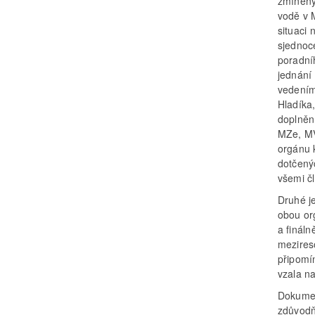
zmíněným
vodě v 
situaci
sjednoc
poradní
jednání
vedením
Hladíka
doplněn
MZe, MV
orgánu 
dotčený
všemi č
Druhé j
obou or
a finál
mezires
připomí
vzala n
Dokumen
zdůvodňu