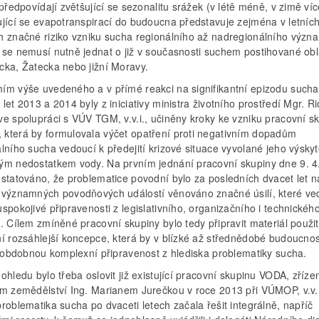
 předpovídají zvětšující se sezonalitu srážek (v létě méně, v zimě víc
ující se evapotranspirací do budoucna představuje zejména v letníc
h značné riziko vzniku sucha regionálního až nadregionálního význ
 se nemusí nutně jednat o již v současnosti suchem postihované obl
cka, Žatecka nebo jižní Moravy.
ím výše uvedeného a v přímé reakci na signifikantní epizodu sucha
let 2013 a 2014 byly z iniciativy ministra životního prostředí Mgr. R
ve spolupráci s VÚV TGM, v.v.i., učiněny kroky ke vzniku pracovní s
která by formulovala výčet opatření proti negativním dopadům
lního sucha vedoucí k předejití krizové situace vyvolané jeho výsky
ým nedostatkem vody. Na prvním jednání pracovní skupiny dne 9. 4
nstatováno, že problematice povodní bylo za posledních dvacet let n
 významných povodňových událostí věnováno značné úsilí, které ved
spokojivé připravenosti z legislativního, organizačního i technickéh
. Cílem zmíněné pracovní skupiny bylo tedy připravit materiál použi
ní rozsáhlejší koncepce, která by v blízké až střednědobé budoucnos
la obdobnou komplexní připravenost z hlediska problematiky sucha.
ohledu bylo třeba oslovit již existující pracovní skupinu VODA, zříz
em zemědělství Ing. Marianem Jurečkou v roce 2013 při VÚMOP, v.v.i.
roblematika sucha po dvaceti letech začala řešit integrálně, napříč