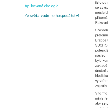
jistotou
Aplikovaná ekologie
se zvyš
měsícíc
Ze světa vodního hospodářství
přičemž
Rakovni
S vědom
přelomu 
Brabce 
SUCHO, 
potenciá
následn
bylo ko
základě
dnešní u
hlediska
vytvoře
zajisti
V tomto 
ministr
aby se p