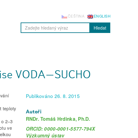
ČEŠTINA
ENGLISH
Hledat
 komise VODA–SUCHO
ování
Publikováno 26. 8. 2015
 teploty
Autoři
RNDr. Tomáš Hrdinka, Ph.D.
 o 2–3
otu ve
ORCID: 0000-0001-5577-794X
elkou
Výzkumný ústav