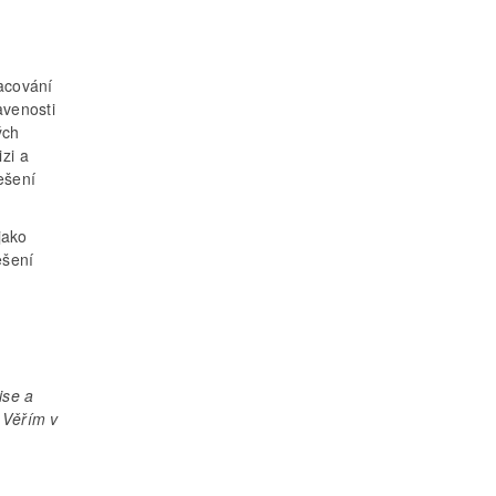
racování
avenosti
ých
zi a
ešení
jako
ešení
ise a
 Věřím v