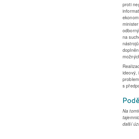
proti n
informat
ekonomic
minister
odbornýc
na sucho
nástrojů
doplnění
možných
Realiza
ideový,
problem
s předp
Podě
Na tomt
tajemnic
další úz