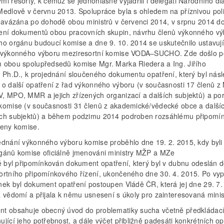
i resorty, k čemuž se jednohlasně vyjádřili i delegáti Národního di
Medlově v červnu 2013. Spolupráce byla s ohledem na příznivou poli
 navázána po dohodě obou ministrů v červenci 2014, v srpnu 2014 do
ení dokumentů obou pracovních skupin, návrhu členů výkonného vý
ho orgánu budoucí komise a dne 9. 10. 2014 se uskutečnilo ustavují
 výkonného výboru meziresortní komise VODA–SUCHO. Zde došlo 
 obou spolupředsedů komise Mgr. Marka Riedera a Ing. Jiřího
, Ph.D., k projednání sloučeného dokumentu opatření, který byl nás
 o další opatření z řad výkonného výboru (v současnosti 17 členů z
, MPO, MMR a jejich zřízených organizací a dalších subjektů) a po
komise (v současnosti 31 členů z akademické/vědecké obce a další
ch subjektů) a během podzimu 2014 podroben rozsáhlému připomí
leny komise.
ednání výkonného výboru komise proběhlo dne 19. 2. 2015, kdy byli
gánů komise oficiálně jmenováni ministry MŽP a MZe
ně byl připomínkován dokument opatření, který byl v dubnu odeslán 
ortního připomínkového řízení, ukončeného dne 30. 4. 2015. Po vy
nek byl dokument opatření postoupen Vládě ČR, která jej dne 29. 7.
a vědomí a přijala k němu usnesení s úkoly pro zainteresovaná minis
t obsahuje obecný úvod do problematiky sucha včetně předkládací
jící jeho potřebnost, a dále výčet přibližně padesáti konkrétních op