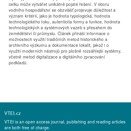
celku může vytvářet unikátně pojaté řešení. V oboru
vodního hospodářství se obzvlášť projevuje důležitost a
význam kritérií, jako je hodnota typologická, hodnota
technologického toku, autenticita formy a funkce, hodnota
technologických a systémových vazeb s přesahem do
zemědělství či průmyslu. Článek přináší informace o
možnostech využití tradičních metod historického a
archivního výzkumu a dokumentace lokalit, jakož i o
využití moderních nástrojů pro plošně rozsáhlejší systémy,
včetně metod digitalizace a digitálního zpracování
podkladů.
VTEI.cz
VTEI is an open access journal, publishing and reading articles
are both free of charge.