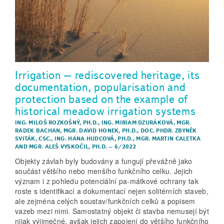
Irrigation – rediscovered heritage, its
documentation, popularisation and
protection based on the example of
historical meadow irrigation systems
ING. MILOŠ ROZKOŠNÝ, PH.D.
,
ING. MIRIAM DZURÁKOVÁ
,
MGR.
RADEK BACHAN
,
MGR. DAVID HONEK, PH.D.
,
DOC. PHDR. ZBYNĚK
SVITÁK, CSC.
,
ING. HANA HUDCOVÁ, PH.D.
,
MGR. MARTIN CALETKA
AND
MGR. ALEŠ VYSKOČIL, PH.D.
–
6/2022
Objekty závlah byly budovány a fungují převážně jako
součást většího nebo menšího funkčního celku. Jejich
význam i z pohledu potenciální pa-mátkové ochrany tak
roste s identifikací a dokumentací nejen solitérních staveb,
ale zejména celých soustav/funkčních celků a popisem
vazeb mezi nimi. Samostatný objekt či stavba nemusejí být
nijak výjimečné, avšak jejich zapojení do většího funkčního