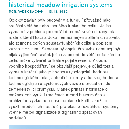
historical meadow irrigation systems
MGR. RADEK BACHAN
–
13. 12. 2022
Objekty závlah byly budovány a fungují převážně jako
součást většího nebo menšího funkčního celku. Jejich
význam i z pohledu potenciální pa-mátkové ochrany tak
roste s identifikací a dokumentací nejen solitérních staveb,
ale zejména celých soustav/funkčních celků a popisem
vazeb mezi nimi. Samostatný objekt či stavba nemusejí být
nijak výjimečné, avšak jejich zapojení do většího funkčního
celku může vytvářet unikátně pojaté řešení. V oboru
vodního hospodářství se obzvlášť projevuje důležitost a
význam kritérií, jako je hodnota typologická, hodnota
technologického toku, autenticita formy a funkce, hodnota
technologických a systémových vazeb s přesahem do
zemědělství či průmyslu. Článek přináší informace o
možnostech využití tradičních metod historického a
archivního výzkumu a dokumentace lokalit, jakož i o
využití moderních nástrojů pro plošně rozsáhlejší systémy,
včetně metod digitalizace a digitálního zpracování
podkladů.