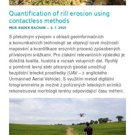
Quantification of rill erosion using
contactless methods
MGR. RADEK BACHAN
–
2. 7. 2021
S překotným vývojem v oblasti geoinformačních
a komunikačních technologií se objevují nové možnosti
mapování a kvantifikace erozních procesů způsobených
přívalovými srážkami. Pro získání relevantních výsledků je
důležitá kvalita, hustota a rozsah vstupních dat. Rychlý
a poměrně levný sběr přesných geodat umožňují
bezpilotní letecké prostředky (UAV – z anglického
Unmanned Aerial Vehicle). S využitím metod digitální
fotogrammetrie je možné z pořízených leteckých snímků
rekonstruovat morfologii terénu odpovídající času měření.