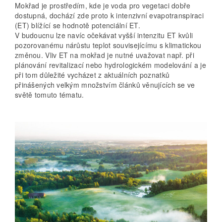
Mokřad je prostředím, kde je voda pro vegetaci dobře
dostupná, dochází zde proto k intenzivní evapotranspiraci
(ET) blížící se hodnotě potenciální ET.
V budoucnu lze navíc očekávat vyšší intenzitu ET kvůli
pozorovanému nárůstu teplot souvisejícímu s klimatickou
změnou. Vliv ET na mokřad je nutné uvažovat např. při
plánování revitalizací nebo hydrologickém modelování a je
při tom důležité vycházet z aktuálních poznatků
přinášených velkým množstvím článků věnujících se ve
světě tomuto tématu.