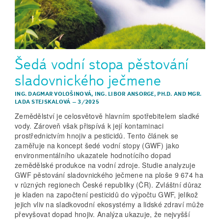
Šedá vodní stopa pěstování
sladovnického ječmene
ING. DAGMAR VOLOŠINOVÁ
,
ING. LIBOR ANSORGE, PH.D.
AND
MGR.
LADA STEJSKALOVÁ
–
3/2025
Zemědělství je celosvětově hlavním spotřebitelem sladké
vody. Zároveň však přispívá k její kontaminaci
prostřednictvím hnojiv a pesticidů. Tento článek se
zaměřuje na koncept šedé vodní stopy (GWF) jako
environmentálního ukazatele hodnotícího dopad
zemědělské produkce na vodní zdroje. Studie analyzuje
GWF pěstování sladovnického ječmene na ploše 9 674 ha
v různých regionech České republiky (ČR). Zvláštní důraz
je kladen na započtení pesticidů do výpočtu GWF, jelikož
jejich vliv na sladkovodní ekosystémy a lidské zdraví může
převyšovat dopad hnojiv. Analýza ukazuje, že nejvyšší