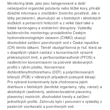
Monitoring látek, jako jsou halogenované a další
nebezpečné organické polutanty nebo těžké kovy, přináší
důležité informace o znečištění životního prostředí. Jde o
látky perzistentní, akumulující se v biotických i abiotických
složkách a potravních řetězcích a z velké části také o
lidské karcinogeny a endokrinní disruptory. Výsledky
každoročního monitoringu prováděného Českým
hydrometeorologickým ústavem (ČHMÚ) ukazují
dlouhodobé zatížení povrchových vod v České republice
(ČR) těmito látkami. Téměř všudypřítomná je rtuť, která se
v dospělých rybách nachází v koncentracích výrazně
překračujících limit, a perfluorooktansulfonát (PFOS) s
nadlimitními koncentracemi na polovině sledovaných
profilů v rybím plůdku. Koncentrace
dichlordifenyltrichlorethanu (DDT) a polychlorovaných
bifenylů (PCB) v některých případech postupně klesají.
Pro vybrané kontaminanty byla zhodnocena jejich
distribuce v biotických (bentické organismy, ryby, nárost) a
abiotických (sedimenty, sedimentovatelné plaveniny,
plaveniny) matricích, dlouhodobé trendy a zatížení
jednotlivých profilů. Zahrnuto bylo i porovnání s výsledky z
pasivních vzorkovačů a povrchových vod.