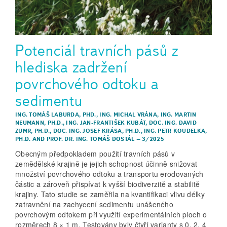
Potenciál travních pásů z
hlediska zadržení
povrchového odtoku a
sedimentu
ING. TOMÁŠ LABURDA, PHD.
,
ING. MICHAL VRÁNA
,
ING. MARTIN
NEUMANN, PH.D.
,
ING. JAN-FRANTIŠEK KUBÁT
,
DOC. ING. DAVID
ZUMR, PH.D.
,
DOC. ING. JOSEF KRÁSA, PH.D.
,
ING. PETR KOUDELKA,
PH.D.
AND
PROF. DR. ING. TOMÁŠ DOSTÁL
–
3/2025
Obecným předpokladem použití travních pásů v
zemědělské krajině je jejich schopnost účinně snižovat
množství povrchového odtoku a transportu erodovaných
částic a zároveň přispívat k vyšší biodiverzitě a stabilitě
krajiny. Tato studie se zaměřila na kvantifikaci vlivu délky
zatravnění na zachycení sedimentu unášeného
povrchovým odtokem při využití experimentálních ploch o
rozměrech 8 × 1 m. Testovány byly čtyři varianty s 0, 2, 4