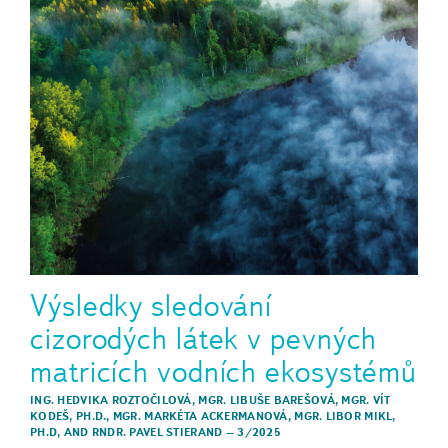
Výsledky sledování
cizorodých látek v pevných
matricích vodních ekosystémů
ING. HEDVIKA ROZTOČILOVÁ
,
MGR. LIBUŠE BAREŠOVÁ
,
MGR. VÍT
KODEŠ, PH.D.
,
MGR. MARKÉTA ACKERMANOVÁ
,
MGR. LIBOR MIKL,
PH.D,
AND
RNDR. PAVEL STIERAND
–
3/2025