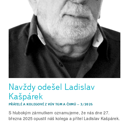
Navždy odešel Ladislav
Kašpárek
PŘÁTELÉ A KOLEGOVÉ Z VÚV TGM A ČHMÚ
–
3/2025
S hlubokým zármutkem oznamujeme, že nás dne 27.
března 2025 opustil náš kolega a přítel Ladislav Kašpárek.