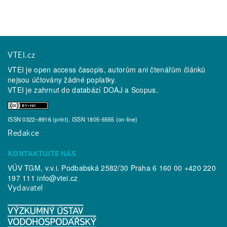
VTEI.cz
VTEI je open access časopis, autorům ani čtenářům článků
nejsou účtovány žádné poplatky.
VTEI je zahrnut do databází
DOAJ
a
Scopus
.
ISSN 0322–8916 (print), ISSN 1805-6555 (on-line)
Redakce
KONTAKTUJTE NÁS
VÚV TGM, v.v.i. Podbabská 2582/30 Praha 6 160 00 +420 220
197 111
info@vtei.cz
Vydavatel