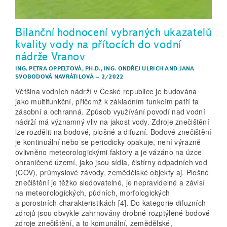
Bilanční hodnocení vybraných ukazatelů
kvality vody na přítocích do vodní
nádrže Vranov
ING. PETRA OPPELTOVÁ, PH.D.
,
ING. ONDŘEJ ULRICH
AND
JANA
SVOBODOVÁ NAVRÁTILOVÁ
–
2/2022
Většina vodních nádrží v České republice je budována
jako multifunkční, přičemž k základním funkcím patří ta
zásobní a ochranná. Způsob využívání povodí nad vodní
nádrží má významný vliv na jakost vody. Zdroje znečištění
lze rozdělit na bodové, plošné a difuzní. Bodové znečištění
je kontinuální nebo se periodicky opakuje, není výrazně
ovlivněno meteorologickými faktory a je vázáno na úzce
ohraničené území, jako jsou sídla, čistírny odpadních vod
(ČOV), průmyslové závody, zemědělské objekty aj. Plošné
znečištění je těžko sledovatelné, je nepravidelné a závisí
na meteorologických, půdních, morfologických
a porostních charakteristikách [4]. Do kategorie difuzních
zdrojů jsou obvykle zahrnovány drobné rozptýlené bodové
zdroje znečištění, a to komunální, zemědělské,