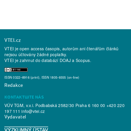
VTEI.cz
VTEI je open access časopis, autorům ani čtenářům článků
nejsou účtovány žádné poplatky.
VTEI je zahrnut do databází
DOAJ
a
Scopus
.
ISSN 0322–8916 (print), ISSN 1805-6555 (on-line)
Redakce
KONTAKTUJTE NÁS
VÚV TGM, v.v.i. Podbabská 2582/30 Praha 6 160 00 +420 220
197 111
info@vtei.cz
Vydavatel