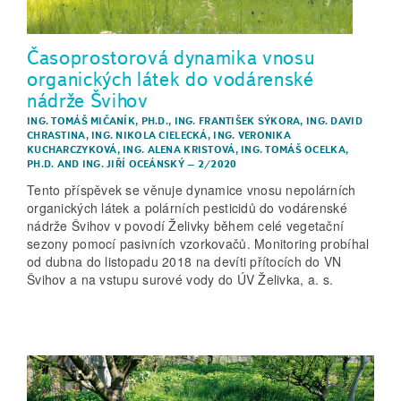
Časoprostorová dynamika vnosu
organických látek do vodárenské
nádrže Švihov
ING. TOMÁŠ MIČANÍK, PH.D.
,
ING. FRANTIŠEK SÝKORA
,
ING. DAVID
CHRASTINA
,
ING. NIKOLA CIELECKÁ
,
ING. VERONIKA
KUCHARCZYKOVÁ
,
ING. ALENA KRISTOVÁ
,
ING. TOMÁŠ OCELKA,
PH.D.
AND
ING. JIŘÍ OCEÁNSKÝ
–
2/2020
Tento příspěvek se věnuje dynamice vnosu nepolárních
organických látek a polárních pesticidů do vodárenské
nádrže Švihov v povodí Želivky během celé vegetační
sezony pomocí pasivních vzorkovačů. Monitoring probíhal
od dubna do listopadu 2018 na devíti přítocích do VN
Švihov a na vstupu surové vody do ÚV Želivka, a. s.