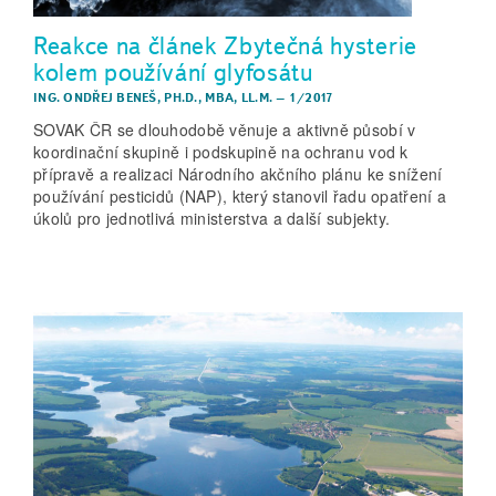
Reakce na článek Zbytečná hysterie
kolem používání glyfosátu
ING. ONDŘEJ BENEŠ, PH.D., MBA, LL.M.
–
1/2017
SOVAK ČR se dlouhodobě věnuje a aktivně působí v
koordinační skupině i podskupině na ochranu vod k
přípravě a realizaci Národního akčního plánu ke snížení
používání pesticidů (NAP), který stanovil řadu opatření a
úkolů pro jednotlivá ministerstva a další subjekty.