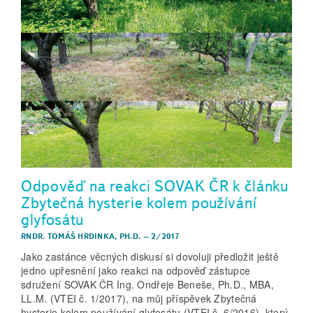
Odpověď na reakci SOVAK ČR k článku
Zbytečná hysterie kolem používání
glyfosátu
RNDR. TOMÁŠ HRDINKA, PH.D.
–
2/2017
Jako zastánce věcných diskusí si dovoluji předložit ještě
jedno upřesnění jako reakci na odpověď zástupce
sdružení SOVAK ČR Ing. Ondřeje Beneše, Ph.D., MBA,
LL.M. (VTEI č. 1/2017), na můj příspěvek Zbytečná
hysterie kolem používání glyfosátu (VTEI č. 6/2016), který