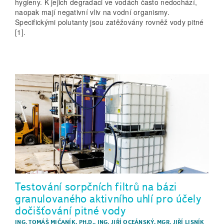
hygieny. K jejich degradaci ve vodách často nedochází,
naopak mají negativní vliv na vodní organismy.
Specifickými polutanty jsou zatěžovány rovněž vody pitné
[1].
Testování sorpčních filtrů na bázi
granulovaného aktivního uhlí pro účely
dočišťování pitné vody
ING. TOMÁŠ MIČANÍK, PH.D.
,
ING. JIŘÍ OCEÁNSKÝ
,
MGR. JIŘÍ LISNÍK