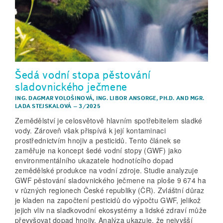
Šedá vodní stopa pěstování
sladovnického ječmene
ING. DAGMAR VOLOŠINOVÁ
,
ING. LIBOR ANSORGE, PH.D.
AND
MGR.
LADA STEJSKALOVÁ
–
3/2025
Zemědělství je celosvětově hlavním spotřebitelem sladké
vody. Zároveň však přispívá k její kontaminaci
prostřednictvím hnojiv a pesticidů. Tento článek se
zaměřuje na koncept šedé vodní stopy (GWF) jako
environmentálního ukazatele hodnotícího dopad
zemědělské produkce na vodní zdroje. Studie analyzuje
GWF pěstování sladovnického ječmene na ploše 9 674 ha
v různých regionech České republiky (ČR). Zvláštní důraz
je kladen na započtení pesticidů do výpočtu GWF, jelikož
jejich vliv na sladkovodní ekosystémy a lidské zdraví může
převyšovat dopad hnojiv. Analýza ukazuje, že nejvyšší