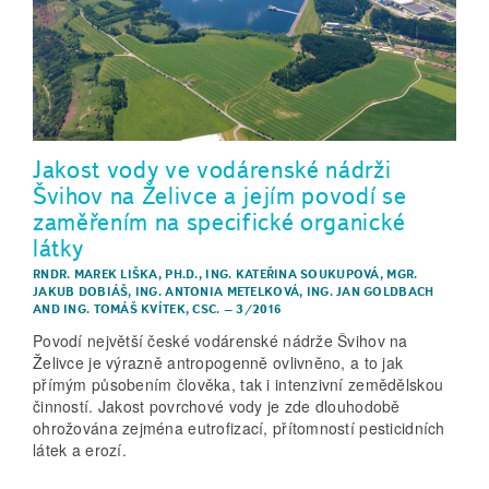
Jakost vody ve vodárenské nádrži
Švihov na Želivce a jejím povodí se
zaměřením na specifické organické
látky
RNDR. MAREK LIŠKA, PH.D.
,
ING. KATEŘINA SOUKUPOVÁ
,
MGR.
JAKUB DOBIÁŠ
,
ING. ANTONIA METELKOVÁ
,
ING. JAN GOLDBACH
AND
ING. TOMÁŠ KVÍTEK, CSC.
–
3/2016
Povodí největší české vodárenské nádrže Švihov na
Želivce je výrazně antropogenně ovlivněno, a to jak
přímým působením člověka, tak i intenzivní zemědělskou
činností. Jakost povrchové vody je zde dlouhodobě
ohrožována zejména eutrofizací, přítomností pesticidních
látek a erozí.