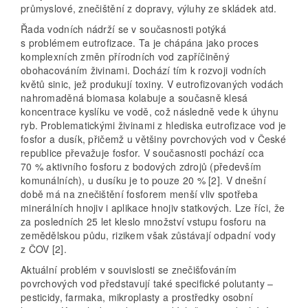
průmyslové, znečištění z dopravy, výluhy ze skládek atd.
Řada vodních nádrží se v současnosti potýká
s problémem eutrofizace. Ta je chápána jako proces
komplexních změn přírodních vod zapříčiněný
obohacováním živinami. Dochází tím k rozvoji vodních
květů sinic, jež produkují toxiny. V eutrofizovaných vodách
nahromaděná biomasa kolabuje a současně klesá
koncentrace kyslíku ve vodě, což následně vede k úhynu
ryb. Problematickými živinami z hlediska eutrofizace vod je
fosfor a dusík, přičemž u většiny povrchových vod v České
republice převažuje fosfor. V současnosti pochází cca
70 % aktivního fosforu z bodových zdrojů (především
komunálních), u dusíku je to pouze 20 % [2]. V dnešní
době má na znečištění fosforem menší vliv spotřeba
minerálních hnojiv i aplikace hnojiv statkových. Lze říci, že
za posledních 25 let kleslo množství vstupu fosforu na
zemědělskou půdu, rizikem však zůstávají odpadní vody
z ČOV [2].
Aktuální problém v souvislosti se znečišťováním
povrchových vod představují také specifické polutanty –
pesticidy, farmaka, mikroplasty a prostředky osobní