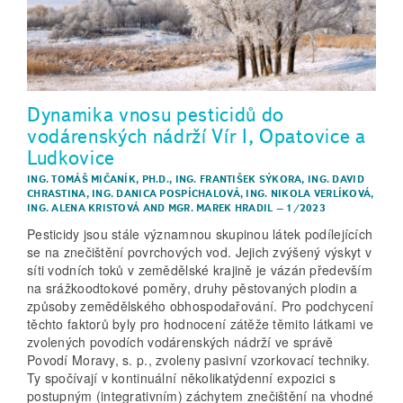
Dynamika vnosu pesticidů do
vodárenských nádrží Vír I, Opatovice a
Ludkovice
ING. TOMÁŠ MIČANÍK, PH.D.
,
ING. FRANTIŠEK SÝKORA
,
ING. DAVID
CHRASTINA
,
ING. DANICA POSPÍCHALOVÁ
,
ING. NIKOLA VERLÍKOVÁ
,
ING. ALENA KRISTOVÁ
AND
MGR. MAREK HRADIL
–
1/2023
Pesticidy jsou stále významnou skupinou látek podílejících
se na znečištění povrchových vod. Jejich zvýšený výskyt v
síti vodních toků v zemědělské krajině je vázán především
na srážkoodtokové poměry, druhy pěstovaných plodin a
způsoby zemědělského obhospodařování. Pro podchycení
těchto faktorů byly pro hodnocení zátěže těmito látkami ve
zvolených povodích vodárenských nádrží ve správě
Povodí Moravy, s. p., zvoleny pasivní vzorkovací techniky.
Ty spočívají v kontinuální několikatýdenní expozici s
postupným (integrativním) záchytem znečištění na vhodné