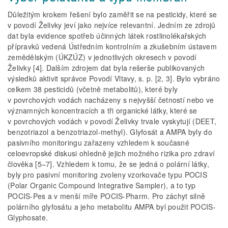
Důležitým krokem řešení bylo zaměřit se na pesticidy, které se
v povodí Želivky jeví jako nejvíce relevantní. Jedním ze zdrojů
dat byla evidence spotřeb účinných látek rostlinolékařských
přípravků vedená Ústředním kontrolním a zkušebním ústavem
zemědělským (ÚKZÚZ) v jednotlivých okresech v povodí
Želivky [4]. Dalším zdrojem dat byla rešerše publikovaných
výsledků aktivit správce Povodí Vltavy, s. p. [2, 3]. Bylo vybráno
celkem 38 pesticidů (včetně metabolitů), které byly
v povrchových vodách nacházeny s nejvyšší četností nebo ve
významných koncentracích a tři organické látky, které se
v povrchových vodách v povodí Želivky trvale vyskytují (DEET,
benzotriazol a benzotriazol-methyl). Glyfosát a AMPA byly do
pasivního monitoringu zařazeny vzhledem k současné
celoevropské diskusi ohledně jejich možného rizika pro zdraví
člověka [5–7]. Vzhledem k tomu, že se jedná o polární látky,
byly pro pasivní monitoring zvoleny vzorkovače typu POCIS
(Polar Organic Compound Integrative Sampler), a to typ
POCIS-Pes a v menší míře POCIS-Pharm. Pro záchyt silně
polárního glyfosátu a jeho metabolitu AMPA byl použit POCIS-
Glyphosate.