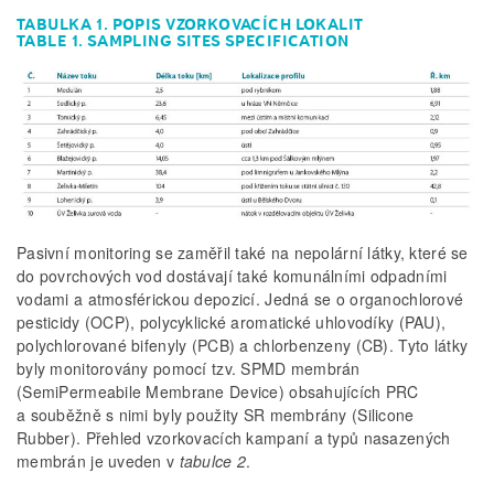
TABULKA 1. POPIS VZORKOVACÍCH LOKALIT
TABLE 1. SAMPLING SITES SPECIFICATION
Pasivní monitoring se zaměřil také na nepolární látky, které se
do povrchových vod dostávají také komunálními odpadními
vodami a atmosférickou depozicí. Jedná se o organochlorové
pesticidy (OCP), polycyklické aromatické uhlovodíky (PAU),
polychlorované bifenyly (PCB) a chlorbenzeny (CB). Tyto látky
byly monitorovány pomocí tzv. SPMD membrán
(SemiPermeabile Membrane Device) obsahujících PRC
a souběžně s nimi byly použity SR membrány (Silicone
Rubber). Přehled vzorkovacích kampaní a typů nasazených
membrán je uveden v
tabulce 2
.