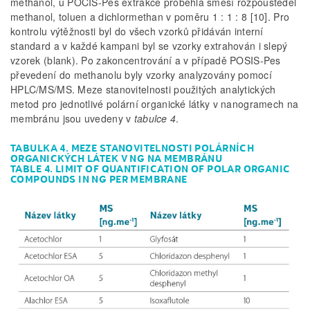
methanol, u POCIS-Pes extrakce proběhla směsí rozpouštědel
methanol, toluen a dichlormethan v poměru 1 : 1 : 8 [10]. Pro
kontrolu výtěžnosti byl do všech vzorků přidáván interní
standard a v každé kampani byl se vzorky extrahován i slepý
vzorek (blank). Po zakoncentrování a v případě POSIS-Pes
převedení do methanolu byly vzorky analyzovány pomocí
HPLC/MS/MS. Meze stanovitelnosti použitých analytických
metod pro jednotlivé polární organické látky v nanogramech na
membránu jsou uvedeny v
tabulce 4
.
TABULKA 4. MEZE STANOVITELNOSTI POLÁRNÍCH
ORGANICKÝCH LÁTEK V NG NA MEMBRÁNU
TABLE 4. LIMIT OF QUANTIFICATION OF POLAR ORGANIC
COMPOUNDS IN NG PER MEMBRANE