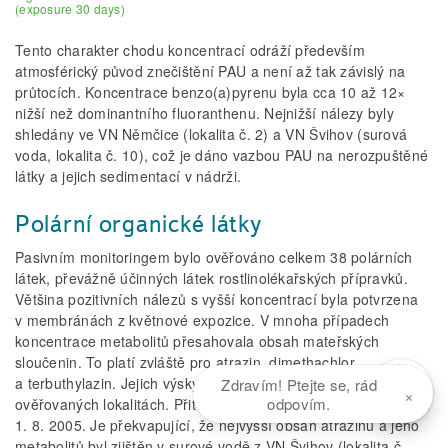
(exposure 30 days)
Tento charakter chodu koncentrací odráží především
atmosférický původ znečištění PAU a není až tak závislý na
průtocích. Koncentrace benzo(a)pyrenu byla cca 10 až 12×
nižší než dominantního fluoranthenu. Nejnižší nálezy byly
shledány ve VN Němčice (lokalita č. 2) a VN Švihov (surová
voda, lokalita č. 10), což je dáno vazbou PAU na nerozpuštěné
látky a jejich sedimentací v nádrži.
Polární organické látky
Pasivním monitoringem bylo ověřováno celkem 38 polárních
látek, převážně účinných látek rostlinolékařských přípravků.
Většina pozitivních nálezů s vyšší koncentrací byla potvrzena
v membránách z květnové expozice. V mnoha případech
koncentrace metabolitů přesahovala obsah mateřských
sloučenin. To platí zvláště pro atrazin, dimethachlor
a terbuthylazin. Jejich výskyt byl potvrzen téměř ve všech
Zdravím! Ptejte se, rád
×
odpovím.
ověřovaných lokalitách. Přitom atrazin je zakázáno používat od
1. 8. 2005. Je překvapující, že nejvyšší obsah atrazinu a jeho
metabolitů byl zjištěn v surové vodě z VN Švihov (lokalita č.