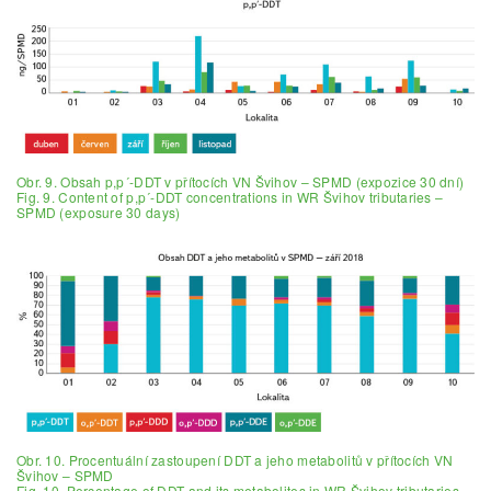
Obr. 9. Obsah p,p´-DDT v přítocích VN Švihov – SPMD (expozice 30 dní)
Fig. 9. Content of p,p´-DDT concentrations in WR Švihov tributaries –
SPMD (exposure 30 days)
Obr. 10. Procentuální zastoupení DDT a jeho metabolitů v přítocích VN
Švihov – SPMD
Fig. 10. Percentage of DDT and its metabolites in WR Švihov tributaries –