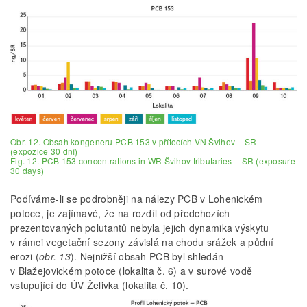
Obr. 12. Obsah kongeneru PCB 153 v přítocích VN Švihov – SR
(expozice 30 dní)
Fig. 12. PCB 153 concentrations in WR Švihov tributaries – SR (exposure
30 days)
Podíváme-li se podrobněji na nálezy PCB v Lohenickém
potoce, je zajímavé, že na rozdíl od předchozích
prezentovaných polutantů nebyla jejich dynamika výskytu
v rámci vegetační sezony závislá na chodu srážek a půdní
erozi (
obr. 13
). Nejnižší obsah PCB byl shledán
v Blažejovickém potoce (lokalita č. 6) a v surové vodě
vstupující do ÚV Želivka (lokalita č. 10).