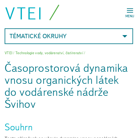
VTEI
MENU
TÉMATICKÉ OKRUHY
VTEI
/
Technologie vody, vodárenství, čistírenství
/
Časoprostorová dynamika
vnosu organických látek
do vodárenské nádrže
Švihov
Souhrn