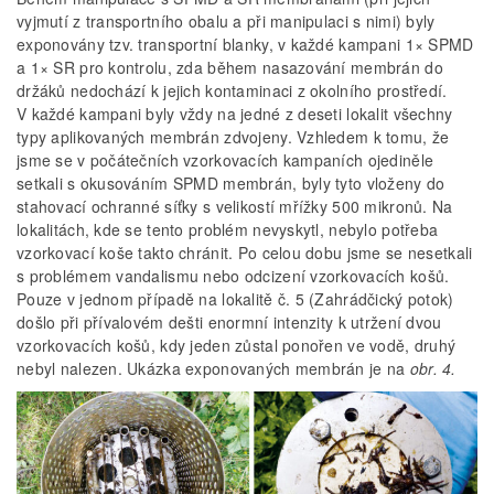
vyjmutí z transportního obalu a při manipulaci s nimi) byly
exponovány tzv. transportní blanky, v každé kampani 1× SPMD
a 1× SR pro kontrolu, zda během nasazování membrán do
držáků nedochází k jejich kontaminaci z okolního prostředí.
V každé kampani byly vždy na jedné z deseti lokalit všechny
typy aplikovaných membrán zdvojeny. Vzhledem k tomu, že
jsme se v počátečních vzorkovacích kampaních ojediněle
setkali s okusováním SPMD membrán, byly tyto vloženy do
stahovací ochranné síťky s velikostí mřížky 500 mikronů. Na
lokalitách, kde se tento problém nevyskytl, nebylo potřeba
vzorkovací koše takto chránit. Po celou dobu jsme se nesetkali
s problémem vandalismu nebo odcizení vzorkovacích košů.
Pouze v jednom případě na lokalitě č. 5 (Zahrádčický potok)
došlo při přívalovém dešti enormní intenzity k utržení dvou
vzorkovacích košů, kdy jeden zůstal ponořen ve vodě, druhý
nebyl nalezen. Ukázka exponovaných membrán je na
obr. 4.