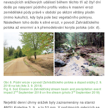
navazujících srážkových událostí během těchto tří až čtyř dní
došlo po nasycení půdního profilu vodou k masivní erozi
zemědělské půdy právě v období po sklizni většiny plodin
(mimo kukuřici), kdy byla pole bez vegetačního pokryvu.
Následkem toho došlo k silné erozi, v povodí Zahrádčického
potoka až enormní a k přemodelování koryta potoka (
obr. 6
).
Obr. 6. Půdní eroze v povodí Zahrádčického potoka a dopad srážky 2. 9.
2018 na tok (foto 3. 9. 2018)
Fig. 6. Soil Erosion in Zahrádčický stream basin and precipitation event
nd
rd
impact 2
September 2018 on the stream (photo 3
September 2018)
Největší denní úhrny srážek byly zaznamenány na stanici
AMS1 Košetice 3. 9., a to 52 mm. V podzimních měsících se