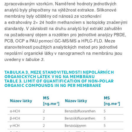
zpracovávaným vzorkům. Naměřené hodnoty jednotlivých
analytů byly přepočteny na výtěžnost extrakce. Silikonové
membrány byly očištěny od nánosů ze vzorkování
a extrahovány 2× 24 hodin methanolem s isotopicky značenými
standardy. V závislosti na druhu analytů byl extrakt zahuštěn
na požadovaný objem a rozdělen pro jednotlivé analýzy PBDE,
PCB, OCP a PAU pomocí GC-MS/MS a HPLC-FLD. Meze
stanovitelnosti použitých analytických metod pro jednotlivé
nepolární organické látky v nanogramech na membránu jsou
uvedeny v
tabulce 3
.
TABULKA 3. MEZE STANOVITELNOSTI NEPOLÁRNÍCH
ORGANICKÝCH LÁTEK V NG NA MEMBRÁNU
TABLE 3. LIMIT OF QUANTIFICATION OF NON-POLAR
ORGANIC COMPOUNDS IN NG PER MEMBRANE