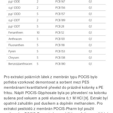
Pro extrakci polárních látek z membrán typu POCIS bylo
potřeba vzorkovač demontovat a sorbent mezi PES
membránami kvantitativně převést do prázdné kolonky s PE
fritou. Náplň POCIS-Glyphosate byla po převedení na kolonku
sušena pod vakuem a poté eluována 0,1 M HCl [9]. Extrakt byl
opatrně zahuštěn pod dusíkem a doplněn methanolem. Pro
extrakci pesticidů z membrán POCIS-Pharm byl použit