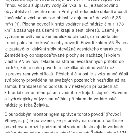
Pitnou vodou z úpravny vody Želivka, a. s., je zásobováno
obyvatelstvo hlavního města Prahy, středočeské oblasti a části
jihočeské a východočeské oblasti v objemu až do výše 5,25
3
m
/s [1]. Plocha povodí k hrázi vodárenské nádrže činí 1 178
2
km
a zasahuje na území tří krajů a šesti okresů. Území je
významně ovlivněno zemědělskou činností, orná půda činí
téměř polovinu celkové plochy povodí. Povodí kolem VN Švihov
je zastavěno lidskými sídly převážně vesnického charakteru.
Zemědělsky obhospodařované plochy se nacházejí i kolem
vlastní VN Švihov, zvláště na straně levostranných přítoků do
nádrže, kde plocha povodí je několikanásobně větší než
u pravostranných přítoků. Pěstební činnost je z významné části
své plochy prováděna na svažitých pozemcích nezřídka až na
samou hranici lesního porostu a v některých případech až
k hranici ochranného pásma vodního zdroje I. stupně. Hlavním
a hydrologicky nejvýznamnějším přítokem do vodárenské
nádrže je řeka Želivka.
Dlouhodobým monitoringem správce tohoto povodí (Povodí
Vltavy, s. p.) je potvrzeno, že přípravky na ochranu rostlin se
povrchovou erozí i podzemními vodami dostávají do vodních
toků a do soustavy vodních nádrží v povodí Želivky včetně VN