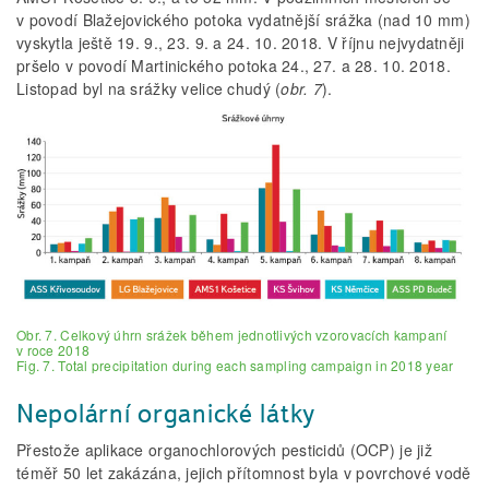
v povodí Blažejovického potoka vydatnější srážka (nad 10 mm)
vyskytla ještě 19. 9., 23. 9. a 24. 10. 2018. V říjnu nejvydatněji
pršelo v povodí Martinického potoka 24., 27. a 28. 10. 2018.
Listopad byl na srážky velice chudý (
obr. 7
).
Obr. 7. Celkový úhrn srážek během jednotlivých vzorovacích kampaní
v roce 2018
Fig. 7. Total precipitation during each sampling campaign in 2018 year
Nepolární organické látky
Přestože aplikace organochlorových pesticidů (OCP) je již
téměř 50 let zakázána, jejich přítomnost byla v povrchové vodě