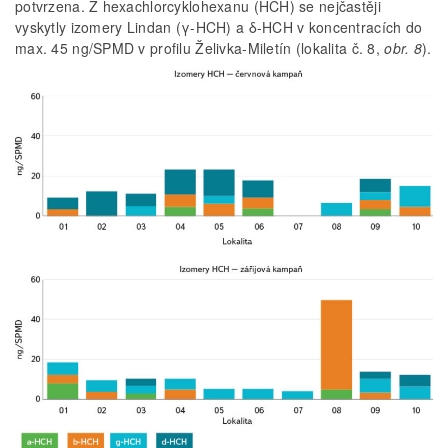
potvrzena. Z hexachlorcyklohexanu (HCH) se nejčastěji
vyskytly izomery Lindan (γ-HCH) a δ-HCH v koncentracích do
max. 45 ng/SPMD v profilu Želivka-Miletín (lokalita č. 8,
obr. 8
).