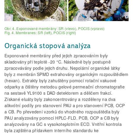
Obr. 4. Exponované membrány: SR (vlevo), POCIS (vpravo)
Fig. 4. Membranes: SR (left), POCIS (right)
Organická stopová analýza
Exponované membrány před jejich zpracováním byly
skladovány při teplotě -20 °C. Následně byly postupně
zpracovávány podle jejich druhu. Nepolární organické látky
byly z membrán SPMD extrahovány organickým rozpouštědlem
(hexan). Extrakty byly zahuštěny pomocí rotační vakuové
odparky a čištěny metodou gelové permeační chromatografie
na sestavě YL9100 s DAD detektorem a děličem frakcí.
Získané eluáty byly zakoncentrovány a rozděleny na dva
alikvótní podíly pro stanovení PAU a pro stanovení PCB, OCP
a CB. Po převedení vzorků do vhodného rozpouštědla byly
PAU analyzovány pomocí HPLC-FLD. PCB, OCP a CB byly
analyzovány na GC s vysokoteplotním ECD. Vnitřní kontrola
byla zajištěna přídavkem interního standardu ke