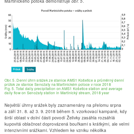
Martinického potoka demonstruje
obr. 5
.
Obr. 5. Denní úhrn srážek ze stanice AMS1 Košetice a průměrný denní
průtok ze stanice Senožaty na Martinickém potoce v roce 2018
Fig. 5. Total daily precipitation on AMS1 Košetice station and average
daily flow on Senožaty station in Martinický stream, 2018 year
Největší úhrny srážek byly zaznamenány na přelomu srpna
a září 31. 8. až 3. 9. 2018 během 5. vzorkovací kampaně, kdy
širší oblast v dolní části povodí Želivky zasáhla rozsáhlá
kupovitá oblačnost doprovázená bouřkami s krátkými, ale velmi
intenzivními srážkami. Vzhledem ke vzniku několika