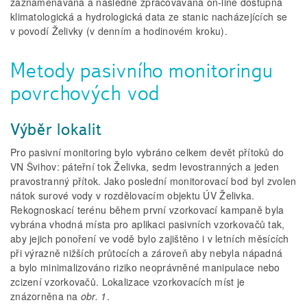
zaznamenávána a následně zpracovávána on-line dostupná
klimatologická a hydrologická data ze stanic nacházejících se
v povodí Želivky (v denním a hodinovém kroku).
Metody pasivního monitoringu
povrchových vod
Výběr lokalit
Pro pasivní monitoring bylo vybráno celkem devět přítoků do
VN Švihov: páteřní tok Želivka, sedm levostranných a jeden
pravostranný přítok. Jako poslední monitorovací bod byl zvolen
nátok surové vody v rozdělovacím objektu ÚV Želivka.
Rekognoskací terénu během první vzorkovací kampaně byla
vybrána vhodná místa pro aplikaci pasivních vzorkovačů tak,
aby jejich ponoření ve vodě bylo zajištěno i v letních měsících
při výrazně nižších průtocích a zároveň aby nebyla nápadná
a bylo minimalizováno riziko neoprávněné manipulace nebo
zcizení vzorkovačů. Lokalizace vzorkovacích míst je
znázorněna na
obr. 1
.