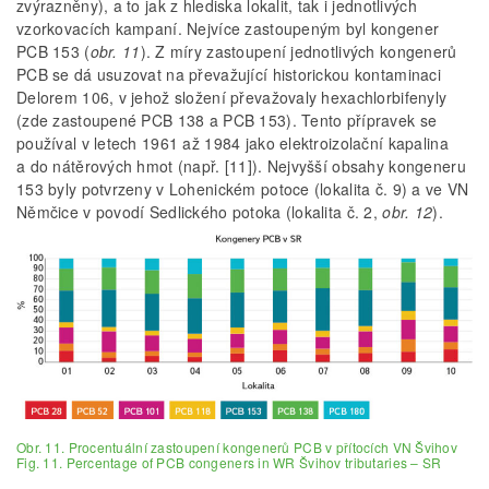
zvýrazněny), a to jak z hlediska lokalit, tak i jednotlivých
vzorkovacích kampaní. Nejvíce zastoupeným byl kongener
PCB 153 (
obr. 11
). Z míry zastoupení jednotlivých kongenerů
PCB se dá usuzovat na převažující historickou kontaminaci
Delorem 106, v jehož složení převažovaly hexachlorbifenyly
(zde zastoupené PCB 138 a PCB 153). Tento přípravek se
používal v letech 1961 až 1984 jako elektroizolační kapalina
a do nátěrových hmot (např. [11]). Nejvyšší obsahy kongeneru
153 byly potvrzeny v Lohenickém potoce (lokalita č. 9) a ve VN
Němčice v povodí Sedlického potoka (lokalita č. 2,
obr. 12
).
Obr. 11. Procentuální zastoupení kongenerů PCB v přítocích VN Švihov
Fig. 11. Percentage of PCB congeners in WR Švihov tributaries – SR