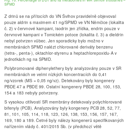
SPMD
Z drinů se na přítocích do VN Švihov pravidelně objevoval
pouze aldrin s maximem 41 ng/SPMD ve VN Němčice (lokalita
č. 2) v červnové kampani, isodrin jen zřídka, endrin pouze v
červnové kampani v Tomickém potoce (lokalita č. 3) a dieldrin
nebyl potvrzen vůbec. Jen sporadicky bylo možno v
membránách SPMD nalézt chlorované deriváty benzenu
(tetra-, penta-), oktachlor-styrenu a heptachlorepoxidu-A v
jednotkách ng na SPMD.
Polybromované diphenylethery byly analyzovány pouze v SR
membránách ve velmi nízkých koncentracích do 0,41
ng/vzorek (MS = 0,05 ng/vz). Detekovány byly kongenery
PBDE 47 a PBDE 99. Ostatní kongenery PBDE 28, 100, 153,
154 a 183 nebyly potvrzeny.
S vysokou citlivostí SR membrány detekovaly polychlorované
bifenyly (PCB). Analyzovány byly kongenery PCB 28, 52, 77,
81, 101, 105, 114, 118, 123, 126, 138, 153, 156, 157, 167,
169, 180 a 189. Četné byly nálezy kongenerů specifikovaných
nařízením vlády č. 401/2015 Sb. (v předchozí větě