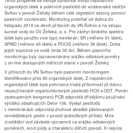
Tento příspěvek se věnuje dynamice vnosu nepolárních
organických látek a polárních pesticidů do vodárenské nádrže
Švihov v povodí Želivky během celé vegetační sezony pomocí
pasivních vzorkovačů. Monitoring probíhal od dubna do
listopadu 2018 na devíti přítocích do VN Švihov a na vstupu
surové vody do ÚV Želivka, a. s. Pro záchyt širokého spektra
látek bylo použito více typů membrán: SR (měřeno 61 látek),
SPMD (měřeno 43 látek) a POCIS (měřeno 38 látek). Doba
jejich expozice ve vodě činila 30 dní. Během pasivního
monitoringu byly zaznamenávány srážko-odtokové poměry
z on-line dostupných měřicích stanic v povodí Želivky.
V přítocích do VN Švihov bylo pasivním monitoringem
identifikováno přes 80 organických látek. Z nepolárních
organických látek byla potvrzena trvalá přítomnost již dávno
nepoužívaných organochlorových pesticidů HCH a DDT. Poměr
zastoupených kongenerů PCB odpovídá dřívějšímu používání
výrobků obsahujících Delor 106. Výskyt pesticidů
v membránách odpovídal druhové skladbě pěstovaných
zemědělských plodin v povodí jednotlivých přítoků. Míra
znečištění vod závisela významně na srážko-odtokových
poměrech, erozi půdy a charakteru dílčích povodí. K nejvíce