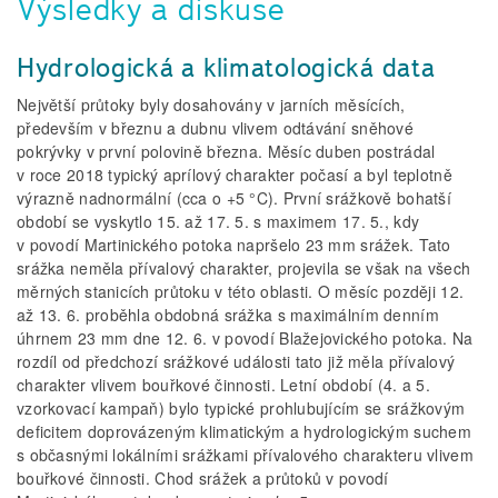
Výsledky a diskuse
Hydrologická a klimatologická data
Největší průtoky byly dosahovány v jarních měsících,
především v březnu a dubnu vlivem odtávání sněhové
pokrývky v první polovině března. Měsíc duben postrádal
v roce 2018 typický aprílový charakter počasí a byl teplotně
výrazně nadnormální (cca o +5 °C). První srážkově bohatší
období se vyskytlo 15. až 17. 5. s maximem 17. 5., kdy
v povodí Martinického potoka napršelo 23 mm srážek. Tato
srážka neměla přívalový charakter, projevila se však na všech
měrných stanicích průtoku v této oblasti. O měsíc později 12.
až 13. 6. proběhla obdobná srážka s maximálním denním
úhrnem 23 mm dne 12. 6. v povodí Blažejovického potoka. Na
rozdíl od předchozí srážkové události tato již měla přívalový
charakter vlivem bouřkové činnosti. Letní období (4. a 5.
vzorkovací kampaň) bylo typické prohlubujícím se srážkovým
deficitem doprovázeným klimatickým a hydrologickým suchem
s občasnými lokálními srážkami přívalového charakteru vlivem
bouřkové činnosti. Chod srážek a průtoků v povodí