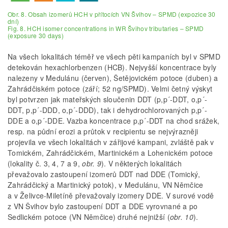
Obr. 8. Obsah izomerů HCH v přítocích VN Švihov – SPMD (expozice 30
dní)
Fig. 8. HCH isomer concentrations in WR Švihov tributaries – SPMD
(exposure 30 days)
Na všech lokalitách téměř ve všech pěti kampaních byl v SPMD
detekován hexachlorbenzen (HCB). Nejvyšší koncentrace byly
nalezeny v Medulánu (červen), Šetějovickém potoce (duben) a
Zahrádčiském potoce (září; 52 ng/SPMD). Velmi četný výskyt
byl potvrzen jak mateřských sloučenin DDT (p,p´-DDT, o,p´-
DDT, p,p´-DDD, o,p´-DDD), tak i dehydrochlorovaných p,p´-
DDE a o,p´-DDE. Vazba koncentrace p,p´-DDT na chod srážek,
resp. na půdní erozi a průtok v recipientu se nejvýrazněji
projevila ve všech lokalitách v zářijové kampani, zvláště pak v
Tomickém, Zahrádčickém, Martinickém a Lohenickém potoce
(lokality č. 3, 4, 7 a 9,
obr. 9
). V některých lokalitách
převažovalo zastoupení izomerů DDT nad DDE (Tomický,
Zahrádčický a Martinický potok), v Medulánu, VN Němčice
a v Želivce-Miletíně převažovaly izomery DDE. V surové vodě
z VN Švihov bylo zastoupení DDT a DDE vyrovnané a po
Sedlickém potoce (VN Němčice) druhé nejnižší (
obr. 10
).