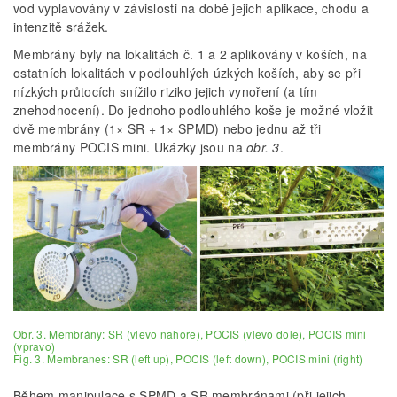
vod vyplavovány v závislosti na době jejich aplikace, chodu a
intenzitě srážek.
Membrány byly na lokalitách č. 1 a 2 aplikovány v koších, na
ostatních lokalitách v podlouhlých úzkých koších, aby se při
nízkých průtocích snížilo riziko jejich vynoření (a tím
znehodnocení). Do jednoho podlouhlého koše je možné vložit
dvě membrány (1× SR + 1× SPMD) nebo jednu až tři
membrány POCIS mini. Ukázky jsou na
obr. 3
.
Obr. 3. Membrány: SR (vlevo nahoře), POCIS (vlevo dole), POCIS mini
(vpravo)
Fig. 3. Membranes: SR (left up), POCIS (left down), POCIS mini (right)
Během manipulace s SPMD a SR membránami (při jejich