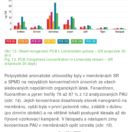
Obr. 13. Obsah kongenerů PCB v Lohenickém potoce – SR (expozice 30
dní)
Fig. 13. PCB Congeners concentration in Lohenický stream – SR
(exposure 30 days)
Polycyklické aromatické uhlovodíky byly v membránách SR
a SPMD na nejvyšších koncentračních úrovních ze všech
sledovaných nepolárních organických látek. Fenanthren,
fluoranthen a pyren tvořily 79 až 87 % z 12 analyzovaných PAU
(
obr. 14
). Jejich koncentrace dosahovaly stovek nanogramů na
membránu, vyšší byla v první polovině roku, zvláště v dubnu
(po zimním období) a na většině lokalit postupně klesala až do
říjnové vzorkovací kampaně. V listopadu s nástupem zimy
koncentrace PAU v membránách opět vzrostla (
obr. 15
).