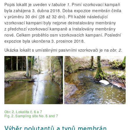
Popis lokalit je uveden v
tabulce 1
. První vzorkovací kampaň
byla zahájena 3. dubna 2018. Doba expozice membrán činila
v průměru 30 dní (28 až 32 dní). Při každé následující
vzorkovací kampani byly nejprve deinstalovány membrány
z předchozí vzorkovací kampaně a instalovány membrány
nové. Celkem proběhlo osm vzorkovacích kampaní. Poslední
expozice byla ukončena 3. prosince 2018.
Ukázka lokalit s umístěnými pasivními vzorkovači je na
obr. 2
.
Obr. 2. Lokalita č. 6 a 7
Fig. 2. Sampling site No. 6 and 7
Výběr polutantů a typů membrán