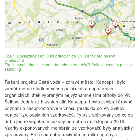
Obr. 1. Lokalizace profilů na přítocích do VN Švihov pro pasivní
vzorkování
Fig. 1. Monitoring sites on tributaries around WR Švihov used for passive
sampling
Řešení projektu Čistá voda – zdravé město, Koncept I bylo
zaměřeno na studium vnosu polárních a nepolárních
organických látek vybranými nejvýznamnějšími přítoky do VN
Švihov. Jedním z hlavních cílů Konceptu I bylo zvýšení úrovně
poznání o časoprostorovém vnosu pesticidů do VN Švihov
pomocí tzv. pasivních vzorkovačů. Ty byly aplikovány po celou
dobu jedné vegetační sezony od dubna do listopadu 2018.
Vzorky exponovaných membrán ze vzorkovačů byly analyticky
zpracovány. Po celou dobu pasivního monitoringu byla