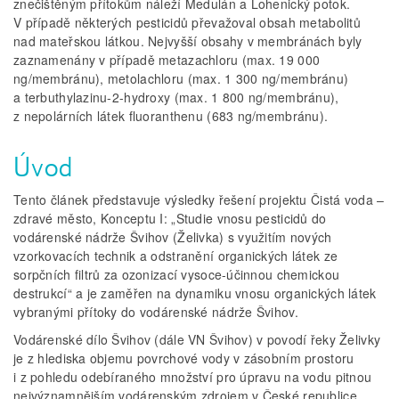
znečištěným přítokům náleží Medulán a Lohenický potok.
V případě některých pesticidů převažoval obsah metabolitů
nad mateřskou látkou. Nejvyšší obsahy v membránách byly
zaznamenány v případě metazachloru (max. 19 000
ng/membránu), metolachloru (max. 1 300 ng/membránu)
a terbuthylazinu-2-hydroxy (max. 1 800 ng/membránu),
z nepolárních látek fluoranthenu (683 ng/membránu).
Úvod
Tento článek představuje výsledky řešení projektu Čistá voda –
zdravé město, Konceptu I: „Studie vnosu pesticidů do
vodárenské nádrže Švihov (Želivka) s využitím nových
vzorkovacích technik a odstranění organických látek ze
sorpčních filtrů za ozonizací vysoce-účinnou chemickou
destrukcí“ a je zaměřen na dynamiku vnosu organických látek
vybranými přítoky do vodárenské nádrže Švihov.
Vodárenské dílo Švihov (dále VN Švihov) v povodí řeky Želivky
je z hlediska objemu povrchové vody v zásobním prostoru
i z pohledu odebíraného množství pro úpravu na vodu pitnou
nejvýznamnějším vodárenským zdrojem v České republice.