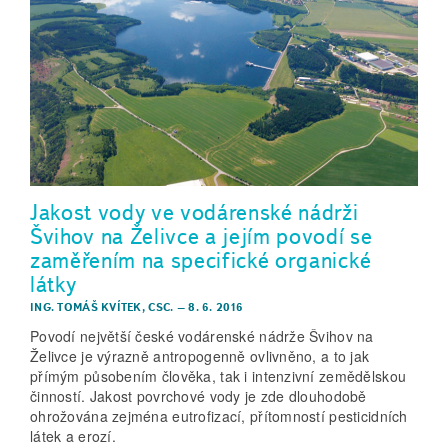
Jakost vody ve vodárenské nádrži
Švihov na Želivce a jejím povodí se
zaměřením na specifické organické
látky
ING. TOMÁŠ KVÍTEK, CSC.
–
8. 6. 2016
Povodí největší české vodárenské nádrže Švihov na
Želivce je výrazně antropogenně ovlivněno, a to jak
přímým působením člověka, tak i intenzivní zemědělskou
činností. Jakost povrchové vody je zde dlouhodobě
ohrožována zejména eutrofizací, přítomností pesticidních
látek a erozí.