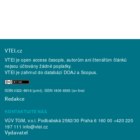
VTEI.cz
VTEI je open access časopis, autorům ani čtenářům článků
nejsou účtovány žádné poplatky.
VTEI je zahrnut do databází
DOAJ
a
Scopus
.
ISSN 0322–8916 (print), ISSN 1805-6555 (on-line)
Redakce
KONTAKTUJTE NÁS
VÚV TGM, v.v.i. Podbabská 2582/30 Praha 6 160 00 +420 220
197 111
info@vtei.cz
Vydavatel