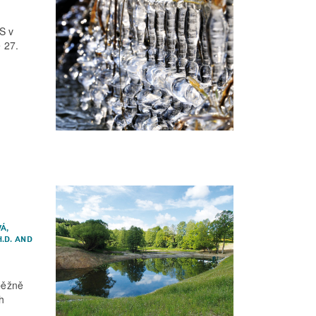
S v
 27.
Á,
.D.
AND
běžně
h