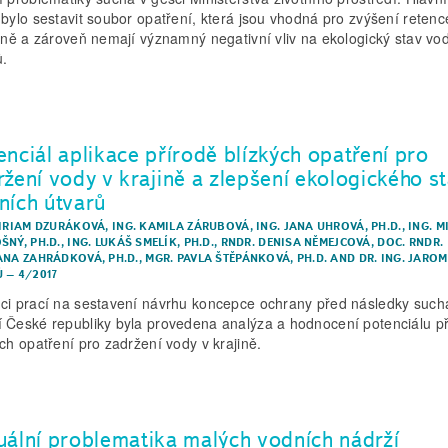
 bylo sestavit soubor opatření, která jsou vhodná pro zvýšení reten
jině a zároveň nemají významný negativní vliv na ekologický stav vo
ů.
enciál aplikace přírodě blízkých opatření pro
ržení vody v krajině a zlepšení ekologického s
ních útvarů
MIRIAM DZURÁKOVÁ
,
ING. KAMILA ZÁRUBOVÁ
,
ING. JANA UHROVÁ, PH.D.
,
ING. M
ŠNÝ, PH.D.
,
ING. LUKÁŠ SMELÍK, PH.D.
,
RNDR. DENISA NĚMEJCOVÁ
,
DOC. RNDR.
ANA ZAHRÁDKOVÁ, PH.D.
,
MGR. PAVLA ŠTĚPÁNKOVÁ, PH.D.
AND
DR. ING. JAROM
Ů
–
4/2017
ci prací na sestavení návrhu koncepce ochrany před následky such
 České republiky byla provedena analýza a hodnocení potenciálu p
ých opatření pro zadržení vody v krajině.
uální problematika malých vodních nádrží