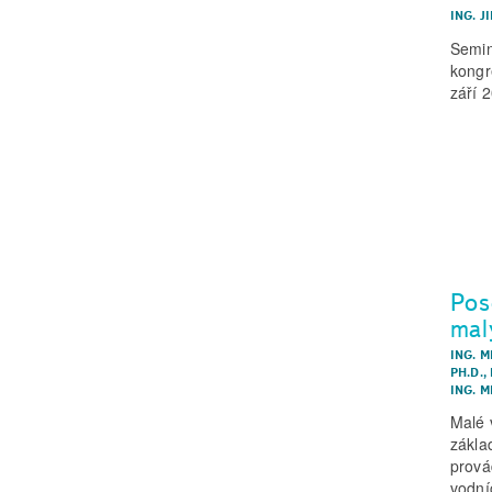
ING. J
Semin
kongr
září 
Pos
mal
ING. M
PH.D.
,
ING. 
Malé 
zákla
prová
vodní