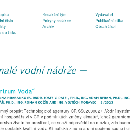
opisu
Redakční tým
Vydavatel
ní číslo
Pokyny redakce
Publikační etika
kty
Archiv
Obsah čísel
o do tisku
malé vodní nádrže
ntrum Voda“
ANNA HRABÁNKOVÁ
,
RNDR. JOSEF V. DATEL, PH.D.
,
ING. ADAM BERAN, PH.D.
,
ING
Ř, PH.D.
,
ING. ROMAN KOŽÍN
AND
ING. VOJTĚCH MORAVEC
–
5/2023
mný projekt Technologické agentury ČR SS02030027 „Vodní systé
ní hospodářství v ČR v podmínkách změny klimatu“, jehož garantem
terstvo životního prostředí, se snaží odpovědět na otázku, zda bud
ále dostatek kvalitní vody. Klimatická změna a s ní spojené sucho i 