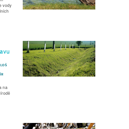
ce vody
dních
tavu
ILOŠ
ÍR
a na
řírodě