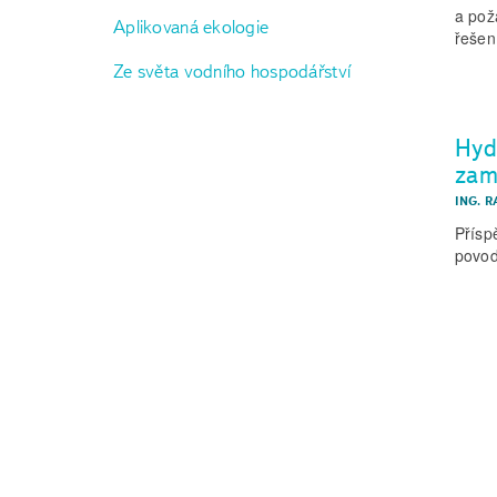
a pož
Aplikovaná ekologie
řešen
Ze světa vodního hospodářství
Hyd
zam
ING. R
Přísp
povod