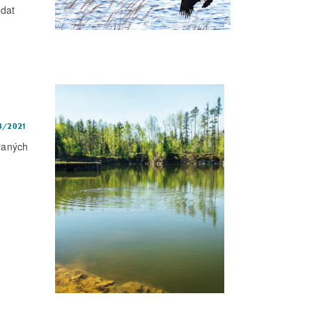
edat
3/2021
raných