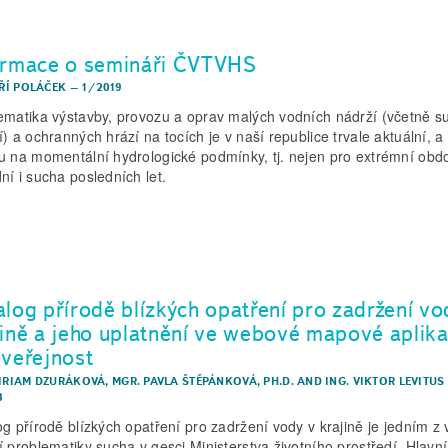
ormace o semináři ČVTVHS
IŘÍ POLÁČEK
–
1/2019
ematika výstavby, provozu a oprav malých vodních nádrží (včetně s
í) a ochranných hrází na tocích je v naší republice trvale aktuální, a
u na momentální hydrologické podmínky, tj. nejen pro extrémní obd
ní i sucha posledních let.
alog přírodě blízkých opatření pro zadržení vo
jině a jeho uplatnění ve webové mapové aplika
 veřejnost
MIRIAM DZURÁKOVÁ
,
MGR. PAVLA ŠTĚPÁNKOVÁ, PH.D.
AND
ING. VIKTOR LEVITUS
8
og přírodě blízkých opatření pro zadržení vody v krajině je jedním z
í problematiky sucha v gesci Ministerstva životního prostředí. Hlavn