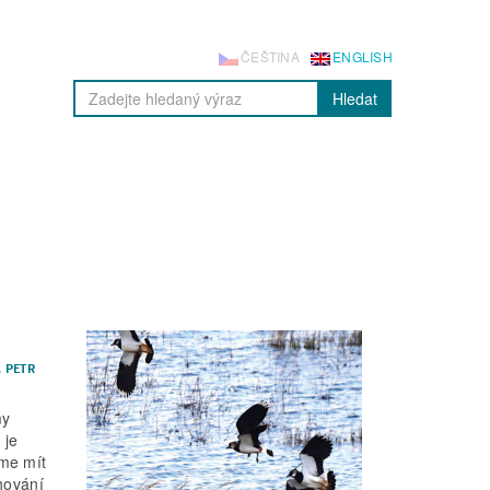
ČEŠTINA
ENGLISH
Hledat
. PETR
my
 je
eme mít
chování