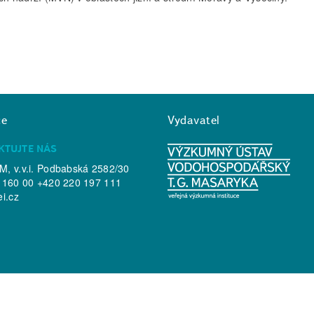
ce
Vydavatel
KTUJTE NÁS
, v.v.i. Podbabská 2582/30
 160 00 +420 220 197 111
ei.cz