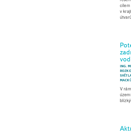
cílem
v kra
útvar
Pot
zad
vod
ING. 
ROZKO
SVĚTL
MACK
V rám
území
blízk
Akt