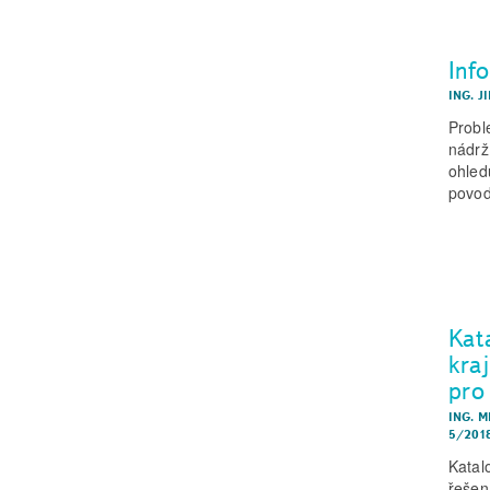
Inf
ING. J
Probl
nádrž
ohled
povod
Kat
kra
pro
ING. 
5/201
Katal
řešen