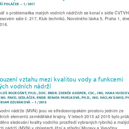
IŘÍ POLÁČEK
–
1/2017
ář o problematika malých vodních nádržích se konal v sídle ČVTVH
esovém sále č. 217, Klub techniků, Novotného lávka 5, Praha 1, dne
2016.
ouzení vztahu mezi kvalitou vody a funkcemi
ých vodních nádrží
ILOŠ ROZKOŠNÝ, PH.D.
,
DOC. RNDR. ZDENĚK ADÁMEK, CSC.
,
ING. HANA HUDCOV
ING. PAVEL SEDLÁČEK
,
RNDR. RENATA PAVELKOVÁ, PH.D.
,
ING. VÁCLAV DAVID, PH
MIRIAM DZURÁKOVÁ
–
1/2016
vodní nádrže (MVN) jsou ve středoevropském prostoru jedním ze
dních elementů zemědělské krajiny. V letech 2013 až 2015 bylo prů
děno sledování kvality vodního prostředí vybraných rybníků a malýc
ch nádrží (MVN) v oblastech jižní a střední Moravy a Vysočiny.