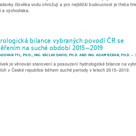
adavky člověka vodu ohrožují a pro nejbližší budoucnost je třeba hl
í a východiska.
rologická bilance vybraných povodí ČR se
ěřením na suché období 2015–2019
ADOVAN TYL, PH.D.
,
ING. VÁCLAV DAVID, PH.D.
AND
ING. ADAM BERAN, PH.D.
–
ěvek je věnován stanovení a posouzení hydrologické bilance na vyb
ích v České republice během suché periody v letech 2015–2019.