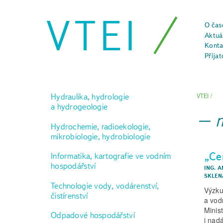
VTEI
O čas
Aktuál
Konta
Přijat
Hydraulika, hydrologie
VTEI
/
a hydrogeologie
Hydrochemie, radioekologie,
mikrobiologie, hydrobiologie
„Ce
Informatika, kartografie ve vodním
hospodářství
ING. 
SKLENÁ
Technologie vody, vodárenství,
Výzku
čistírenství
a vod
Minis
Odpadové hospodářství
i nad