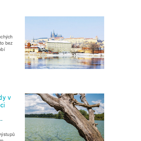
uchých
 to bez
obí
dy v
ci
–
 výstupů
ím