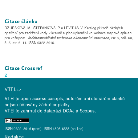
Citace článku
DZURÁKOVÁ, M., ŠTĚPÁNKOVÁ, P. a LEVITUS, V. Katalog přírodě blízkých
opatření pro zadržení vody v krajině a jeho uplatnění ve webové mapové aplikaci
pro veřejnost.
Vodohospodářské technicko-ekonomické informace
, 2018, roč. 60,
č. 5, str. 6–11. ISSN 0322-8916.
Citace Crossref
2
VTEI.cz
VTEI je open access časopis, autorům ani čtenářům článků
nejsou účtovány žádné poplatky.
VTEI je zahrnut do databází
DOAJ
a
Scopus
.
ISSN 0322–8916 (print), ISSN 1805-6555 (on-line)
Redakce