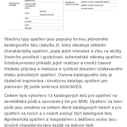
Všechny typy opatření jsou popsány formou jednotného
katalogového listu (
tabulka 2
), který obsahuje základní
charakteristiky opatření, popis jejich interakce a vlivu na složky
životního prostředí i společnost, schematické nákresy opatření,
fotodokumentaci příkladů jejich realizací a rovněž časové
hledisko přípravy a realizace a rychlosti dosažení očekávaného
efektu jednotlivých opatření. Osnova katalogového listu je
částečně inspirována i strukturou katalogu opatření pro
plánování [8] podle směrnice 2000/60/ES.
Celkem bylo vytvořeno 13 katalogových listů pro opatření na
zemědělské půdě a samostatný list pro MVN. Opatření na lesní
půdě jsou uvedena na celkem devíti katalogových listech a pro
opatření na tocích a v nivách existují čtyři katalogové listy.
Agrolesnická opatření a hospodaření s dešťovou vodou jsou
stručně charakterizovány každé na jednom listě.