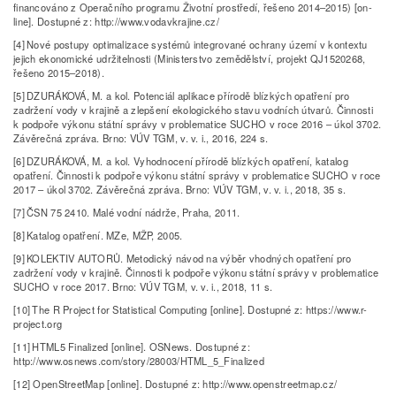
financováno z Operačního programu Životní prostředí, řešeno 2014–2015) [on-
line]. Dostupné z: http://www.vodavkrajine.cz/
[4] Nové postupy optimalizace systémů integrované ochrany území v kontextu
jejich ekonomické udržitelnosti (Ministerstvo zemědělství, projekt QJ1520268,
řešeno 2015–2018).
[5] DZURÁKOVÁ, M. a kol. Potenciál aplikace přírodě blízkých opatření pro
zadržení vody v krajině a zlepšení ekologického stavu vodních útvarů. Činnosti
k podpoře výkonu státní správy v problematice SUCHO v roce 2016 – úkol 3702.
Závěrečná zpráva. Brno: VÚV TGM, v. v. i., 2016, 224 s.
[6] DZURÁKOVÁ, M. a kol. Vyhodnocení přírodě blízkých opatření, katalog
opatření. Činnosti k podpoře výkonu státní správy v problematice SUCHO v roce
2017 – úkol 3702. Závěrečná zpráva. Brno: VÚV TGM, v. v. i., 2018, 35 s.
[7] ČSN 75 2410. Malé vodní nádrže, Praha, 2011.
[8] Katalog opatření. MZe, MŽP, 2005.
[9] KOLEKTIV AUTORŮ. Metodický návod na výběr vhodných opatření pro
zadržení vody v krajině. Činnosti k podpoře výkonu státní správy v problematice
SUCHO v roce 2017. Brno: VÚV TGM, v. v. i., 2018, 11 s.
[10] The R Project for Statistical Computing [online]. Dostupné z: https://www.r-
project.org
[11] HTML5 Finalized [online]. OSNews. Dostupné z:
http://www.osnews.com/story/28003/HTML_5_Finalized
[12] OpenStreetMap [online]. Dostupné z: http://www.openstreetmap.cz/