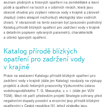
seznam plošných a liniových opatření na zemědělské a lesní
půdě a opatření na tocích a v údolních nivách, která jsou
obecně vhodná pro zvýšení retence vody v krajině a zároveň
zlepšují (nebo alespoň nezhoršují) ekologický stav vodních
útvarů. V návaznosti na tento seznam byl zpracován podrobný
Katalog přírodě blízkých opatření pro zadržení vody v krajině
s detailním popisem vybraných parametrů, charakteristik
a účinků typových opatření.
Katalog přírodě blízkých
opatření pro zadržení vody
v krajině
Práce na sestavení Katalogu přírodě blízkých opatření pro
zadržení vody v krajině (dále jen Katalog) navázaly na výstupy
projektů a úkolů řešených pracovníky Výzkumného ústavu
vodohospodářského T. G. Masaryka, v. v. i. (dále jen VÚV
TGM). Mezi ně patří především projekt Strategie ochrany před
negativními dopady povodní a erozními jevy přírodě blízkými
opatřeními v České republice [3], jehož výsledky jsou