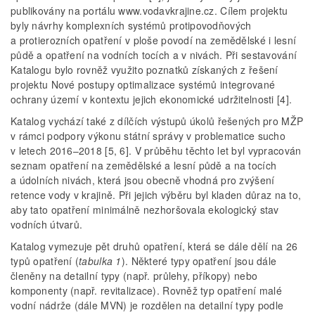
publikovány na portálu www.vodavkrajine.cz. Cílem projektu
byly návrhy komplexních systémů protipovodňových
a protierozních opatření v ploše povodí na zemědělské i lesní
půdě a opatření na vodních tocích a v nivách. Při sestavování
Katalogu bylo rovněž využito poznatků získaných z řešení
projektu Nové postupy optimalizace systémů integrované
ochrany území v kontextu jejich ekonomické udržitelnosti [4].
Katalog vychází také z dílčích výstupů úkolů řešených pro MŽP
v rámci podpory výkonu státní správy v problematice sucho
v letech 2016–2018 [5, 6]. V průběhu těchto let byl vypracován
seznam opatření na zemědělské a lesní půdě a na tocích
a údolních nivách, která jsou obecně vhodná pro zvýšení
retence vody v krajině. Při jejich výběru byl kladen důraz na to,
aby tato opatření minimálně nezhoršovala ekologický stav
vodních útvarů.
Katalog vymezuje pět druhů opatření, která se dále dělí na 26
typů opatření (
tabulka 1
). Některé typy opatření jsou dále
členěny na detailní typy (např. průlehy, příkopy) nebo
komponenty (např. revitalizace). Rovněž typ opatření malé
vodní nádrže (dále MVN) je rozdělen na detailní typy podle