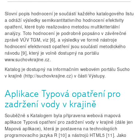
Slovní popis hodnocení je součástí každého katalogového listu
a odráží výsledky semikvantitativního hodnocení efektivity
opatření, které bylo realizováno metodou multikriteriální
analýzy. Toto hodnocení je podrobně popsáno v závěrečné
zprávě VÚV TGM, viz [6], a výsledky ve formě nástroje
hodnocení efektivnosti opatření jsou součástí metodického
návodu [9], který je volně dostupný na portálu
www.suchovkrajine.cz.
Katalog je dostupný na informačním webovém portálu Sucho
v krajině (http://suchovkrajine.cz) v části Výstupy.
Aplikace Typová opatření pro
zadržení vody v krajině
Souběžně s Katalogem byla připravena webová mapová
aplikace Typová opatření pro zadržení vody v krajině (dále jen
Mapová aplikace), která je postavena na technologiích
programovacího jazyka R [10] a nástrojů HTML5 [11]. Jako