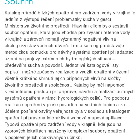
Souhrn
Katalog přírodě blízkých opatření pro zadržení vody v krajině je
jedním z výstupů řešení problematiky sucha v gesci
Ministerstva životního prostředí. Hlavním cílem bylo sestavit
soubor opatření, která jsou vhodná pro zvýšení retence vody
v krajině a zároveň nemají významný negativní vliv na
ekologický stav vodních útvarů. Tento katalog představuje
metodickou pomůcku pro návrhy systémů opatření při adaptaci
území na projevy extrémních hydrologických situací –
především sucha a povodní. Jednotlivé katalogové listy
popisují možné způsoby realizace a využití opatření v území
včetně krátkého shrnutí jejich případných vlivů na složky
životního prostředí a společnost. Katalog by měl napomoci
k jednotnému přístupu při přípravě, návrhu a realizaci účinných
systémů opatření v rámci hydrologických celků. Pro podporu
realizace opatření v ploše povodí a na vodních tocích a za
účelem posílení osvěty veřejnosti byla v souladu s katalogem
opatření připravena interaktivní webová mapová aplikace
Typová opatření pro zadržení vody v krajině, kde jsou na
vzorových lokalitách navrženy komplexní soubory opatření
s popisem jejich očekávaných účinků.