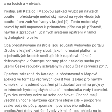
a na tocích a v nivách.
Postup, jak Katalog i Mapovou aplikaci využít při návrzích
opatření, představuje metodický návod na výběr vhodných
opatření pro zadržení vody v krajině [9]. Tento metodický
návod by měl napomoci k jednotnému přístupu při přípravě,
návrhu a zpracování účinných systémů opatření v rámci
hydrologického celku.
Oba představované nástroje jsou součástí webového portálu
„Sucho v krajině“, který slouží jako informační platforma
o jednotlivých krocích směřujících k naplňování úkolů
definovaných v Koncepci ochrany před následky sucha pro
území České republiky schváleným vládou ČR v červenci 2017.
Opatření zařazená do Katalogu a představená v Mapové
aplikaci ve formátu vzorových lokalit tvoří základ pro návrhy
komplexních systémů opatření při adaptaci území na projevy
extrémních hydrologických situací – nedostatku vody i povodní.
Tyto dva extrémy nelze od sebe oddělovat. Obecně mají
všechna vhodně navržená opatření stejné cíle – podpoření
vsaku vody do půdy, zpomalení povrchového odtoku,
prodloužení doby zadržení vody v krajině, bez ohledu na to,