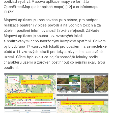
podklad využívá Mapová aplikace mapy ve formátu
OpenStreetMap (polohopisná mapa) [12] a ortofotomapu
ČÚZK.
Mapová aplikace je koncipována jako nástroj pro podporu
realizace opatření v ploše povodí a na vodních tocích a za
účelem posílení informovanosti široké veřejnosti. Základem
Mapové aplikace je soubor tzv. vzorových lokalit
s realizovanými nebo navrženými komplexy opatření. Celkem
bylo vybráno 17 vzorových lokalit pro opatření na zemědělské
půdě a 11 vzorových lokalit pro toky a nivy mimo zastavěné
území. Cílem bylo zvolit co nejrůznorodější lokality podle
charakteru území a zároveň postihnout co nejširší škálu typů
opatření.