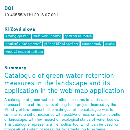
DOI
10.46555/VTEI.2018.07.001
Klíčová slova
katalog opatření
malé vodní nádrže
opatření na tocích
opatření v ploše povodí
přírodě blízká opatření
retence vody
sucho
webová mapová aplikace
Summary
Catalogue of green water retention
measures in the landscape and its
application in the web map application
A catalogue of green water retention measures in landscape
represents one of the results of long term project financed by the
Ministry of Environment. The main goal of the catalogue was to
summarize a set of measures with positive effects on water retention
of landscape, with low impact on ecological status of water bodies.
This catalogue represents a methodical tool which can be used for
proposals of system of measures for adaptation to extreme