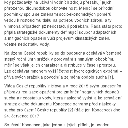
kdy požadavky na užívání vodních zdrojů přesahují jejich
přirozenou dlouhodobou obnovitelnost. Měnící se přírodní
podmínky spolu se změnami socioekonomických poměrů
vedou k rostoucímu tlaku na potřebu vodních zdrojů, a ty
v mnoha případech již nedostačují potřebám. Řada států proto
přijala strategické dokumenty definující soubor adaptačních
a mitigačních opatření vůči projevům klimatických změn,
včetně nedostatku vody.
Na území České republiky se do budoucna očekává víceméně
stejný roční úhrn srážek v porovnání s minulými obdobími,
mění se však jejich charakter a distribuce v čase i prostoru.
Lze očekávat mnohem vyšší četnost hydrologických extrémů –
přívalových srážek a povodní a zejména období sucha [1].
Vláda České republiky iniciovala v roce 2015 svým usnesením
přípravu realizace opatření pro zmírnění negativních dopadů
sucha a nedostatku vody, která následně vyústila ke schválení
strategického dokumentu Koncepce ochrany před následky
sucha pro území České republiky [2] (dále jen Koncepce) dne
24. července 2017.
Součástí Koncepce, jako jedna z jejích příloh, je uveden