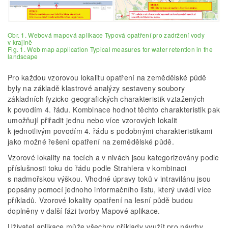
Obr. 1. Webová mapová aplikace Typová opatření pro zadržení vody
v krajině
Fig. 1. Web map application Typical measures for water retention in the
landscape
Pro každou vzorovou lokalitu opatření na zemědělské půdě
byly na základě klastrové analýzy sestaveny soubory
základních fyzicko-geografických charakteristik vztažených
k povodím 4. řádu. Kombinace hodnot těchto charakteristik pak
umožňují přiřadit jednu nebo více vzorových lokalit
k jednotlivým povodím 4. řádu s podobnými charakteristikami
jako možné řešení opatření na zemědělské půdě.
Vzorové lokality na tocích a v nivách jsou kategorizovány podle
příslušnosti toku do řádu podle Strahlera v kombinaci
s nadmořskou výškou. Vhodné úpravy toků v intravilánu jsou
popsány pomocí jednoho informačního listu, který uvádí více
příkladů. Vzorové lokality opatření na lesní půdě budou
doplněny v další fázi tvorby Mapové aplikace.
Uživatel aplikace může všechny příklady využít pro návrhy