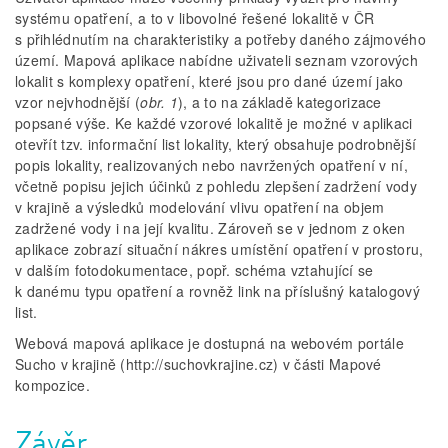
systému opatření, a to v libovolné řešené lokalitě v ČR
s přihlédnutím na charakteristiky a potřeby daného zájmového
území. Mapová aplikace nabídne uživateli seznam vzorových
lokalit s komplexy opatření, které jsou pro dané území jako
vzor nejvhodnější (
obr. 1
), a to na základě kategorizace
popsané výše. Ke každé vzorové lokalitě je možné v aplikaci
otevřít tzv. informační list lokality, který obsahuje podrobnější
popis lokality, realizovaných nebo navržených opatření v ní,
včetně popisu jejich účinků z pohledu zlepšení zadržení vody
v krajině a výsledků modelování vlivu opatření na objem
zadržené vody i na její kvalitu. Zároveň se v jednom z oken
aplikace zobrazí situační nákres umístění opatření v prostoru,
v dalším fotodokumentace, popř. schéma vztahující se
k danému typu opatření a rovněž link na příslušný katalogový
list.
Webová mapová aplikace je dostupná na webovém portále
Sucho v krajině (http://suchovkrajine.cz) v části Mapové
kompozice.
Závěr