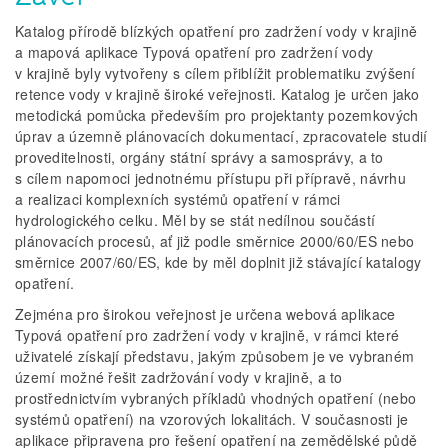
Katalog přírodě blízkých opatření pro zadržení vody v krajině
a mapová aplikace Typová opatření pro zadržení vody
v krajině byly vytvořeny s cílem přiblížit problematiku zvýšení
retence vody v krajině široké veřejnosti. Katalog je určen jako
metodická pomůcka především pro projektanty pozemkových
úprav a územně plánovacích dokumentací, zpracovatele studií
proveditelnosti, orgány státní správy a samosprávy, a to
s cílem napomoci jednotnému přístupu při přípravě, návrhu
a realizaci komplexních systémů opatření v rámci
hydrologického celku. Měl by se stát nedílnou součástí
plánovacích procesů, ať již podle směrnice 2000/60/ES nebo
směrnice 2007/60/ES, kde by měl doplnit již stávající katalogy
opatření.
Zejména pro širokou veřejnost je určena webová aplikace
Typová opatření pro zadržení vody v krajině, v rámci které
uživatelé získají představu, jakým způsobem je ve vybraném
území možné řešit zadržování vody v krajině, a to
prostřednictvím vybraných příkladů vhodných opatření (nebo
systémů opatření) na vzorových lokalitách. V současnosti je
aplikace připravena pro řešení opatření na zemědělské půdě