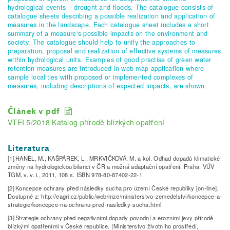
hydrological events – drought and floods. The catalogue consists of
catalogue sheets describing a possible realization and application of
measures in the landscape. Each catalogue sheet includes a short
summary of a measure‘s possible impacts on the environment and
society. The catalogue should help to unify the approaches to
preparation, proposal and realization of effective systems of measures
within hydrological units. Examples of good practise of green water
retention measures are introduced in web map application where
sample localities with proposed or implemented complexes of
measures, including descriptions of expected impacts, are shown.
Článek v pdf
VTEI 5/2018 Katalog přírodě blízkých opatření
Literatura
[1] HANEL, M., KAŠPÁREK, L., MRKVIČKOVÁ, M. a kol. Odhad dopadů klimatické
změny na hydrologickou bilanci v ČR a možná adaptační opatření. Praha: VÚV
TGM, v. v. i., 2011, 108 s. ISBN 978-80-87402-22-1.
[2] Koncepce ochrany před následky sucha pro území České republiky [on-line].
Dostupné z: http://eagri.cz/public/web/mze/ministerstvo-zemedelstvi/koncepce-a-
strategie/koncepce-na-ochranu-pred-nasledky-sucha.html
[3] Strategie ochrany před negativními dopady povodní a erozními jevy přírodě
blízkými opatřeními v České republice. (Ministerstvo životního prostředí,