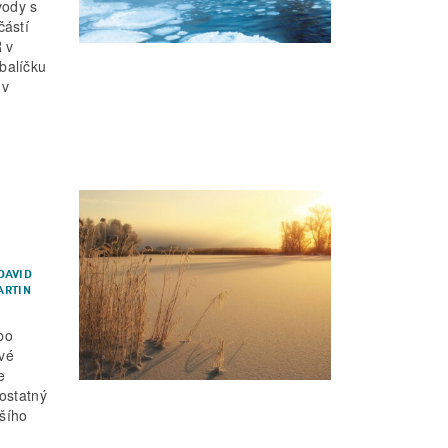
vody s
částí
 v
balíčku
 v
DAVID
ARTIN
bo
ové
e
ostatný
tšího