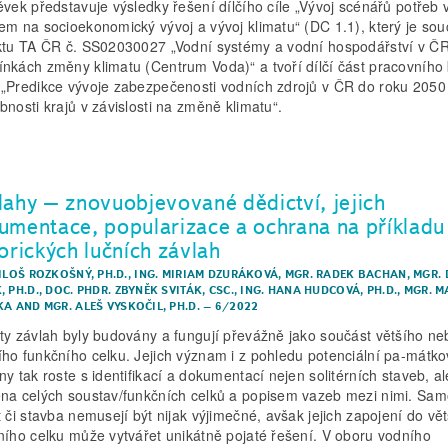
ěvek představuje výsledky řešení dílčího cíle „Vývoj scénářů potřeb 
em na socioekonomický vývoj a vývoj klimatu“ (DC 1.1), který je sou
ktu TA ČR č. SS02030027 „Vodní systémy a vodní hospodářství v ČR
nkách změny klimatu (Centrum Voda)“ a tvoří dílčí část pracovního 
„Predikce vývoje zabezpečenosti vodních zdrojů v ČR do roku 2050
bnosti krajů v závislosti na změně klimatu“.
lahy – znovuobjevované dědictví, jejich
umentace, popularizace a ochrana na příkladu
orických lučních závlah
ILOŠ ROZKOŠNÝ, PH.D.
,
ING. MIRIAM DZURÁKOVÁ
,
MGR. RADEK BACHAN
,
MGR. 
, PH.D.
,
DOC. PHDR. ZBYNĚK SVITÁK, CSC.
,
ING. HANA HUDCOVÁ, PH.D.
,
MGR. M
KA
AND
MGR. ALEŠ VYSKOČIL, PH.D.
–
6/2022
ty závlah byly budovány a fungují převážně jako součást většího ne
ho funkčního celku. Jejich význam i z pohledu potenciální pa-mátk
ny tak roste s identifikací a dokumentací nejen solitérních staveb, al
na celých soustav/funkčních celků a popisem vazeb mezi nimi. Sam
t či stavba nemusejí být nijak výjimečné, avšak jejich zapojení do vě
ního celku může vytvářet unikátně pojaté řešení. V oboru vodního