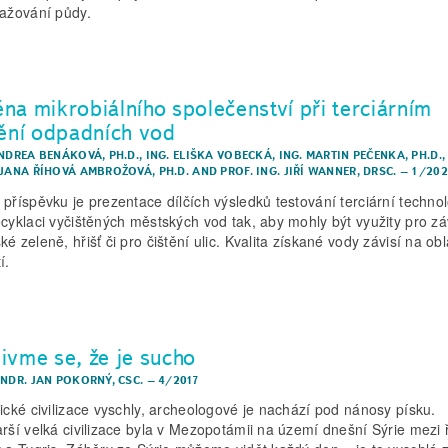
lažování půdy.
na mikrobiálního společenství při terciárním
tění odpadních vod
ANDREA BENÁKOVÁ, PH.D.
,
ING. ELIŠKA VOBECKÁ
,
ING. MARTIN PEČENKA, PH.D.
 JANA ŘÍHOVÁ AMBROŽOVÁ, PH.D.
AND
PROF. ING. JIŘÍ WANNER, DRSC.
–
1/202
 příspěvku je prezentace dílčích výsledků testování terciární techno
ecyklaci vyčištěných městských vod tak, aby mohly být využity pro z
é zeleně, hřišť či pro čištění ulic. Kvalita získané vody závisí na obl
í.
ivme se, že je sucho
RNDR. JAN POKORNÝ, CSC.
–
4/2017
rické civilizace vyschly, archeologové je nachází pod nánosy písku.
arší velká civilizace byla v Mezopotámii na území dnešní Sýrie mezi