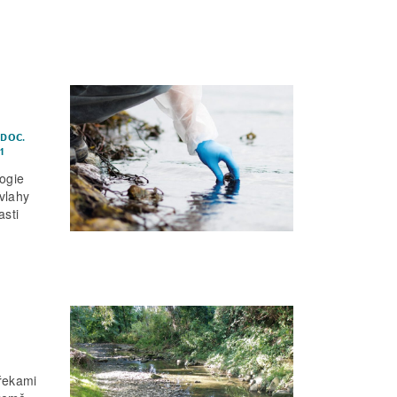
,
DOC.
1
logie
ávlahy
asti
 řekami