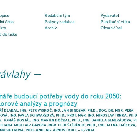
opisu
Redakční tým
Vydavatel
ní číslo
Pokyny redakce
Publikační etika
kty
Archiv
Obsah čísel
o do tisku
závlahy
náře budoucí potřeby vody do roku 2050:
torové analýzy a prognózy
IŘÍ DLABAL
,
ING. PETR VYSKOČ
,
ING. JAN BINDZAR, PH.D.
,
DOC. DR. MGR. VERA
POVÁ
,
ING. PAVLA SCHWARZOVÁ, PH.D.
,
PROF. MGR. ING. MIROSLAV TRNKA, PH.D
NG. TOMÁŠ DOSTÁL
,
ING. MARTIN DOČKAL, PH.D.
,
ING. DANIELA SEMERÁDOVÁ, PH
JULIANA ARBELAEZ GAVIRIA
,
MGR. PETR ŠTĚPÁNEK, PH.D.
,
ING. ALENA JAČKOVÁ
 MUSIOLKOVÁ, PH.D.
AND
ING. ARNOŠT KULT
–
6/2024