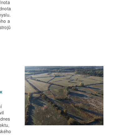
dnota
odnota
yslu.
ého a
strojů
ĚK
í
il
 dnes
ektu,
řského