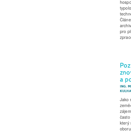
hospo
typol
techn
Článe
archi
pro p
zprac
Poz
zno
a p
ING. M
KULHA
Jako 
zeměd
zájem
často
který
oboru