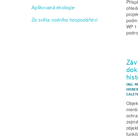
Přísp
Aplikovaná ekologie
ohled
proje
Ze světa vodního hospodářství
podmí
WP 1 
podro
Záv
dok
hist
ING. M
HONEK
CALET
Objek
menší
ochra
zejmé
objek
funkč