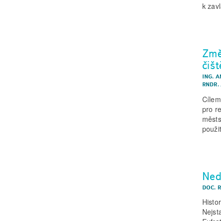
k zav
Změ
čiš
ING. 
RNDR.
Cílem
pro r
městsk
použit
Ned
DOC. 
Histo
Nejst