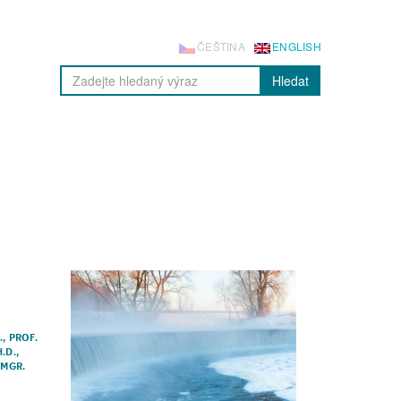
ČEŠTINA
ENGLISH
Hledat
.
,
PROF.
.D.
,
,
MGR.