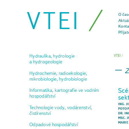
VTEI
O čas
Aktuál
Konta
Přijat
Hydraulika, hydrologie
VTEI
/
a hydrogeologie
Hydrochemie, radioekologie,
mikrobiologie, hydrobiologie
Scé
Informatika, kartografie ve vodním
hospodářství
sek
ING. J
Technologie vody, vodárenství,
POTO
čistírenství
DR. I
MSC. 
MARIE
Odpadové hospodářství