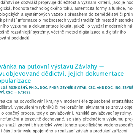
dářství se obzvlášť projevuje důležitost a význam kritérií, jako je ho
ogická, hodnota technologického toku, autenticita formy a funkce, h
ologických a systémových vazeb s přesahem do zemědělství či prům
k přináší informace o možnostech využití tradičních metod historick
vního výzkumu a dokumentace lokalit, jakož i o využití moderních ná
lošně rozsáhlejší systémy, včetně metod digitalizace a digitálního
ování podkladů.
vánka na putovní výstavu Závlahy –
vuobjevované dědictví, jejich dokumentace
opularizace
ILOŠ ROZKOŠNÝ, PH.D.
,
DOC. PHDR. ZBYNĚK SVITÁK, CSC.
AND
DOC. ING. ZBYN
VÝ, CSC.
–
5/2022
reakce na odvodňování krajiny v moderní éře způsobené intenzifikac
ělství, vysoušením rybníků či melioračními aktivitami se znovu objev
 o opačný proces, tedy o zavlažování. Vzniklé zavlažovací systémy,
 nefunkční a torzovitě dochované, se staly předmětem výzkumu proj
 se snažil zachytit historický vývoj tohoto specifického vodohospodá
 i části průmyslu spojeného s realizací závlah a produkcí zařízení