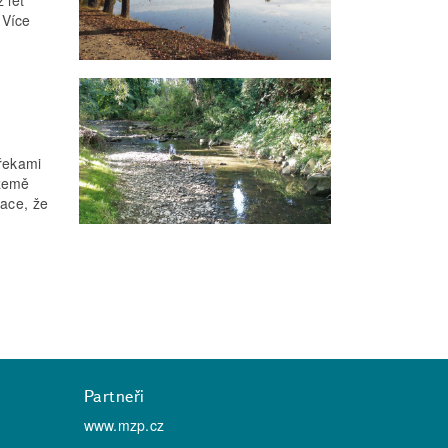
 Více
 řekami
 země
zace, že
Partneři
www.mzp.cz