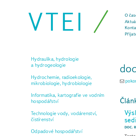
VTEI
O čas
Aktuál
Konta
Přijat
Hydraulika, hydrologie
doc
a hydrogeologie
Hydrochemie, radioekologie,
poko
mikrobiologie, hydrobiologie
Informatika, kartografie ve vodním
Člán
hospodářství
Výs
Technologie vody, vodárenství,
sed
čistírenství
DOC. 
Odpadové hospodářství
Tento