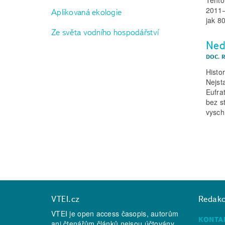
2011–
Aplikovaná ekologie
jak 8
Ze světa vodního hospodářství
Ned
DOC. 
Histo
Nejst
Eufra
bez s
vysch
VTEI.cz
Redak
VTEI je open access časopis, autorům
KONTA
ani čtenářům článků nejsou účtovány