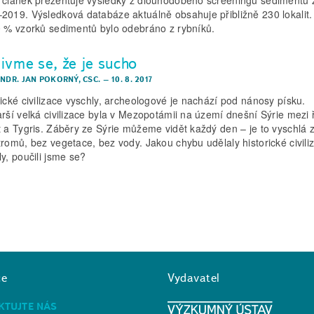
2019. Výsledková databáze aktuálně obsahuje přibližně 230 lokalit.
0 % vzorků sedimentů bylo odebráno z rybníků.
ivme se, že je sucho
RNDR. JAN POKORNÝ, CSC.
–
10. 8. 2017
rické civilizace vyschly, archeologové je nachází pod nánosy písku.
arší velká civilizace byla v Mezopotámii na území dnešní Sýrie mezi
t a Tygris. Záběry ze Sýrie můžeme vidět každý den – je to vyschlá
tromů, bez vegetace, bez vody. Jakou chybu udělaly historické civili
ly, poučili jsme se?
ce
Vydavatel
KTUJTE NÁS