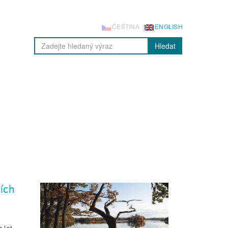
ČEŠTINA
ENGLISH
Hledat
ích
 let