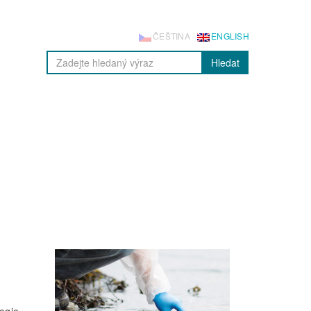
ČEŠTINA
ENGLISH
Hledat
logie