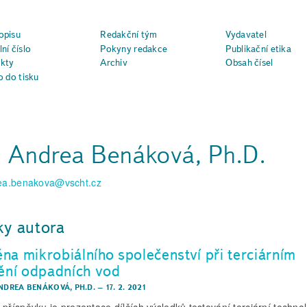
opisu
Redakční tým
Vydavatel
ní číslo
Pokyny redakce
Publikační etika
kty
Archiv
Obsah čísel
o do tisku
. Andrea Benáková, Ph.D.
ea.benakova@vscht.cz
ky autora
na mikrobiálního společenství při terciárním
tění odpadních vod
ANDREA BENÁKOVÁ, PH.D.
–
17. 2. 2021
 příspěvku je prezentace dílčích výsledků testování terciární techno