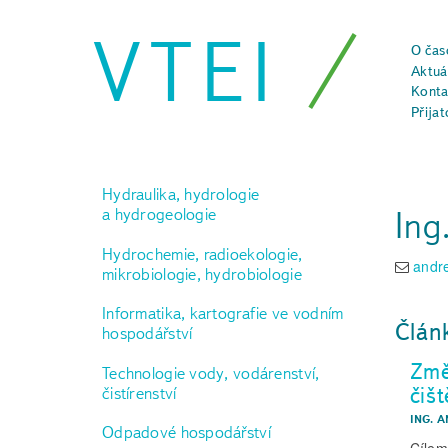
VTEI
O čas
Aktuál
Konta
Přijat
Hydraulika, hydrologie
Ing
a hydrogeologie
Hydrochemie, radioekologie,
andr
mikrobiologie, hydrobiologie
Informatika, kartografie ve vodním
Člán
hospodářství
Změ
Technologie vody, vodárenství,
čiš
čistírenství
ING. 
Odpadové hospodářství
Cílem