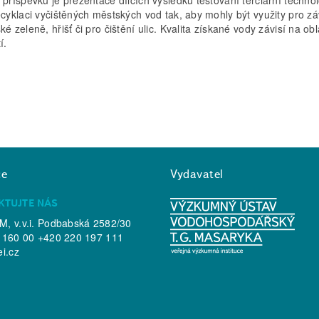
ecyklaci vyčištěných městských vod tak, aby mohly být využity pro z
é zeleně, hřišť či pro čištění ulic. Kvalita získané vody závisí na obl
í.
ce
Vydavatel
KTUJTE NÁS
, v.v.i. Podbabská 2582/30
 160 00 +420 220 197 111
ei.cz