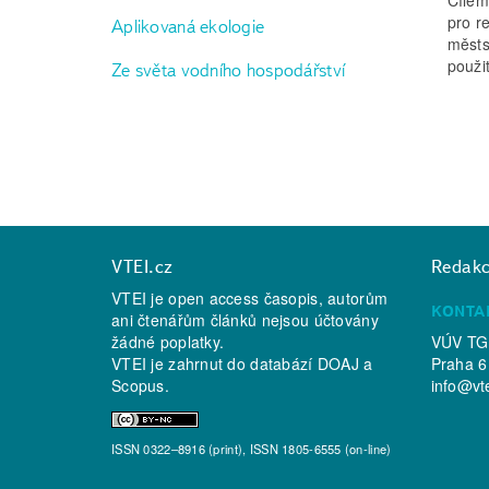
pro r
Aplikovaná ekologie
městsk
použit
Ze světa vodního hospodářství
VTEI.cz
Redak
VTEI je open access časopis, autorům
KONTA
ani čtenářům článků nejsou účtovány
žádné poplatky.
VÚV TGM
VTEI je zahrnut do databází
DOAJ
a
Praha 6
Scopus
.
info@vt
ISSN 0322–8916 (print), ISSN 1805-6555 (on-line)