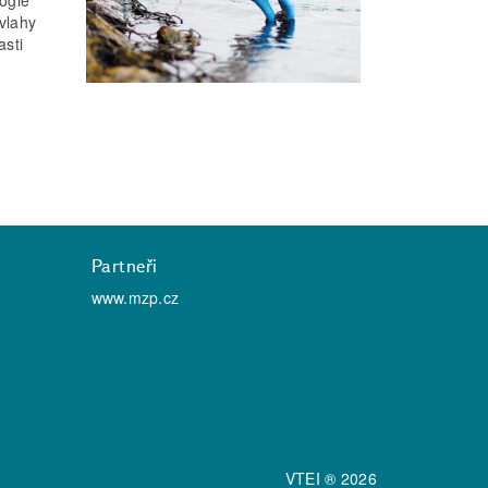
ávlahy
asti
Partneři
www.mzp.cz
VTEI ® 2026