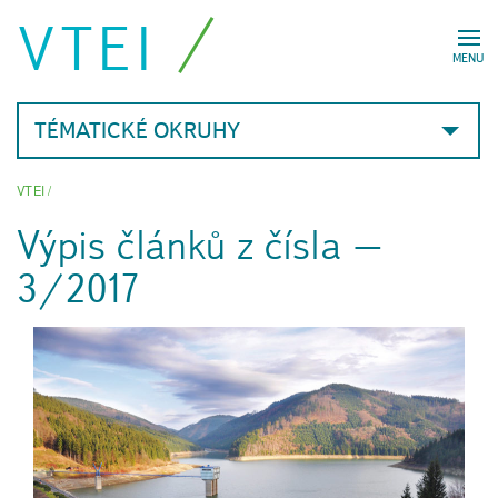
VTEI
MENU
TÉMATICKÉ OKRUHY
VTEI
/
Výpis článků z čísla –
3/2017