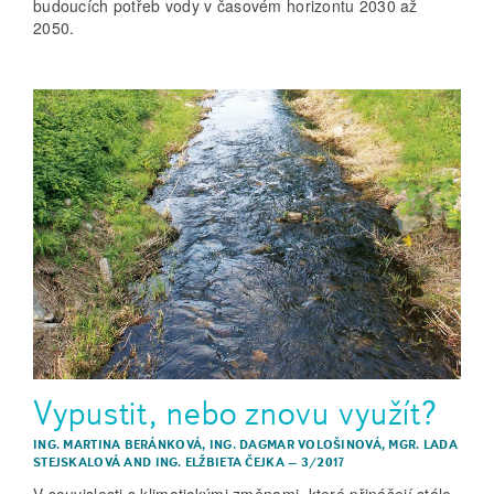
budoucích potřeb vody v časovém horizontu 2030 až
2050.
Vypustit, nebo znovu využít?
ING. MARTINA BERÁNKOVÁ
,
ING. DAGMAR VOLOŠINOVÁ
,
MGR. LADA
STEJSKALOVÁ
AND
ING. ELŽBIETA ČEJKA
–
3/2017
V souvislosti s klimatickými změnami, které přinášejí stále