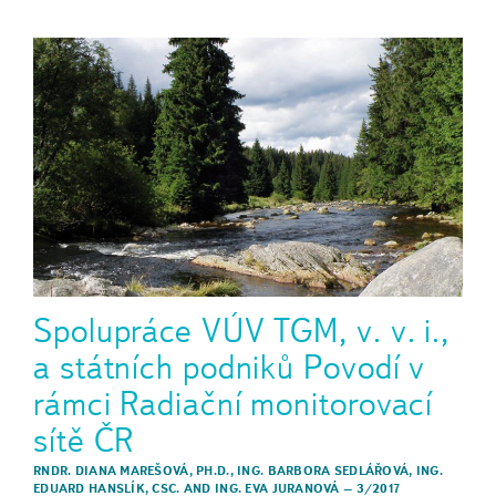
Spolupráce VÚV TGM, v. v. i.,
a státních podniků Povodí v
rámci Radiační monitorovací
sítě ČR
RNDR. DIANA MAREŠOVÁ, PH.D.
,
ING. BARBORA SEDLÁŘOVÁ
,
ING.
EDUARD HANSLÍK, CSC.
AND
ING. EVA JURANOVÁ
–
3/2017