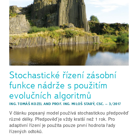
Stochastické řízení zásobní
funkce nádrže s použitím
evolučních algoritmů
ING. TOMÁŠ KOZEL
AND
PROF. ING. MILOŠ STARÝ, CSC.
–
3/2017
V článku popsaný model používá stochastickou předpověď
různé délky. Předpověď je vždy kratší než 1 rok. Pro
adaptivní řízení je použita pouze první hodnota řady
řízených odtoků.