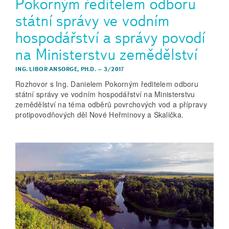
Pokorným ředitelem odboru
státní správy ve vodním
hospodářství a správy povodí
na Ministerstvu zemědělství
ING. LIBOR ANSORGE, PH.D.
–
3/2017
Rozhovor s Ing. Danielem Pokorným ředitelem odboru
státní správy ve vodním hospodářství na Ministerstvu
zemědělství na téma odběrů povrchových vod a přípravy
protipovodňových děl Nové Heřminovy a Skalička.