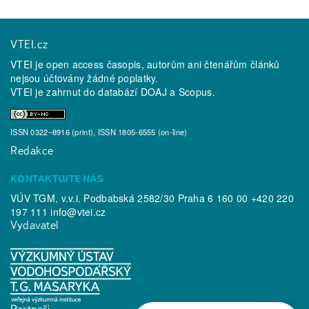
VTEI.cz
VTEI je open access časopis, autorům ani čtenářům článků
nejsou účtovány žádné poplatky.
VTEI je zahrnut do databází
DOAJ
a
Scopus
.
ISSN 0322–8916 (print), ISSN 1805-6555 (on-line)
Redakce
KONTAKTUJTE NÁS
VÚV TGM, v.v.i. Podbabská 2582/30 Praha 6 160 00 +420 220
197 111
info@vtei.cz
Vydavatel