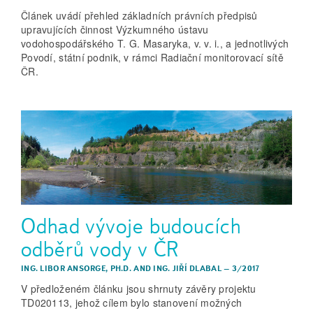
Článek uvádí přehled základních právních předpisů
upravujících činnost Výzkumného ústavu
vodohospodářského T. G. Masaryka, v. v. i., a jednotlivých
Povodí, státní podnik, v rámci Radiační monitorovací sítě
ČR.
Odhad vývoje budoucích
odběrů vody v ČR
ING. LIBOR ANSORGE, PH.D.
AND
ING. JIŘÍ DLABAL
–
3/2017
V předloženém článku jsou shrnuty závěry projektu
TD020113, jehož cílem bylo stanovení možných