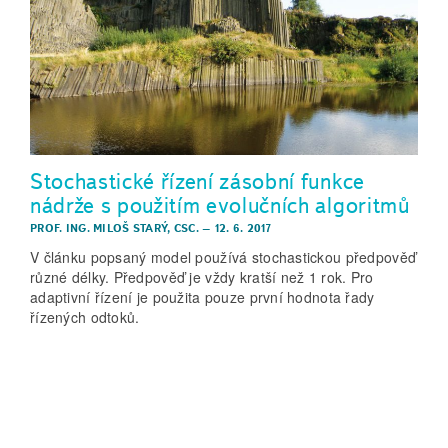
Stochastické řízení zásobní funkce
nádrže s použitím evolučních algoritmů
PROF. ING. MILOŠ STARÝ, CSC.
–
12. 6. 2017
V článku popsaný model používá stochastickou předpověď
různé délky. Předpověď je vždy kratší než 1 rok. Pro
adaptivní řízení je použita pouze první hodnota řady
řízených odtoků.