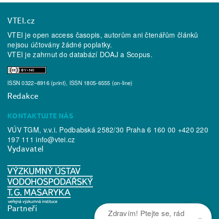
VTEI.cz
VTEI je open access časopis, autorům ani čtenářům článků
nejsou účtovány žádné poplatky.
VTEI je zahrnut do databází
DOAJ
a
Scopus
.
ISSN 0322–8916 (print), ISSN 1805-6555 (on-line)
Redakce
KONTAKTUJTE NÁS
VÚV TGM, v.v.i. Podbabská 2582/30 Praha 6 160 00 +420 220
197 111
info@vtei.cz
Vydavatel
Partneři
Zdravím! Ptejte se, rád
×