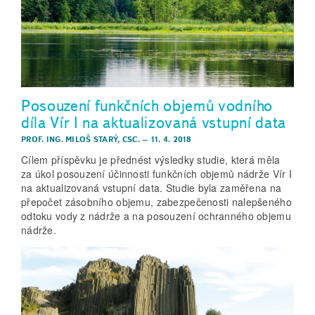
Posouzení funkčních objemů vodního
díla Vír I na aktualizovaná vstupní data
PROF. ING. MILOŠ STARÝ, CSC.
–
11. 4. 2018
Cílem příspěvku je přednést výsledky studie, která měla
za úkol posouzení účinnosti funkčních objemů nádrže Vír I
na aktualizovaná vstupní data. Studie byla zaměřena na
přepočet zásobního objemu, zabezpečenosti nalepšeného
odtoku vody z nádrže a na posouzení ochranného objemu
nádrže.