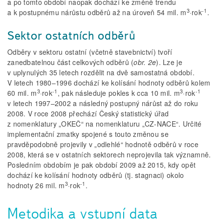
a po tomto období naopak dochází ke změně trendu
3
-1
a k postupnému nárůstu odběrů až na úroveň 54 mil. m
·rok
.
Sektor ostatních odběrů
Odběry v sektoru ostatní (včetně stavebnictví) tvoří
zanedbatelnou část celkových odběrů (
obr. 2e
). Lze je
v uplynulých 35 letech rozdělit na dvě samostatná období.
V letech 1980–1996 dochází ke kolísání hodnoty odběrů kolem
3
-1
3
-1
60 mil. m
·rok
, pak následuje pokles k cca 10 mil. m
·rok
v letech 1997–2002 a následný postupný nárůst až do roku
2008. V roce 2008 přechází Český statistický úřad
z nomenklatury „OKEČ“ na nomenklaturu „CZ-NACE“. Určité
implementační zmatky spojené s touto změnou se
pravděpodobně projevily v „odlehlé“ hodnotě odběrů v roce
2008, která se v ostatních sektorech neprojevila tak významně.
Posledním obdobím je pak období 2009 až 2015, kdy opět
dochází ke kolísání hodnoty odběrů (tj. stagnaci) okolo
3
-1
hodnoty 26 mil. m
·rok
.
Metodika a vstupní data