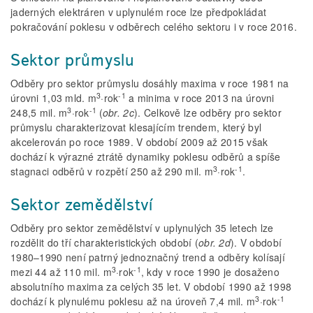
jaderných elektráren v uplynulém roce lze předpokládat
pokračování poklesu v odběrech celého sektoru i v roce 2016.
Sektor průmyslu
Odběry pro sektor průmyslu dosáhly maxima v roce 1981 na
3
-1
úrovni 1,03 mld. m
·rok
a minima v roce 2013 na úrovni
3
-1
248,5 mil. m
·rok
(
obr. 2c
). Celkově lze odběry pro sektor
průmyslu charakterizovat klesajícím trendem, který byl
akcelerován po roce 1989. V období 2009 až 2015 však
dochází k výrazné ztrátě dynamiky poklesu odběrů a spíše
3
-1
stagnaci odběrů v rozpětí 250 až 290 mil. m
·rok
.
Sektor zemědělství
Odběry pro sektor zemědělství v uplynulých 35 letech lze
rozdělit do tří charakteristických období (
obr. 2d
). V období
1980–1990 není patrný jednoznačný trend a odběry kolísají
3
-1
mezi 44 až 110 mil. m
·rok
, kdy v roce 1990 je dosaženo
absolutního maxima za celých 35 let. V období 1990 až 1998
3
-1
dochází k plynulému poklesu až na úroveň 7,4 mil. m
·rok