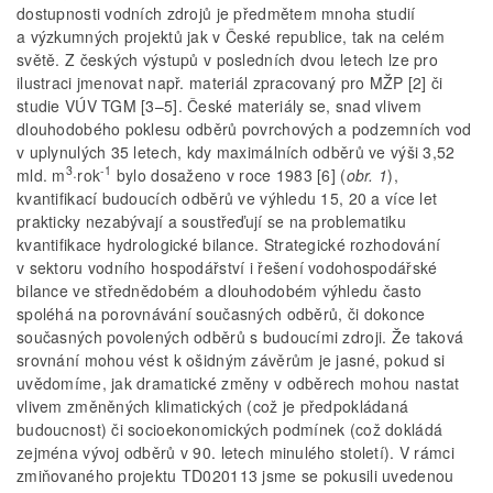
dostupnosti vodních zdrojů je předmětem mnoha studií
a výzkumných projektů jak v České republice, tak na celém
světě. Z českých výstupů v posledních dvou letech lze pro
ilustraci jmenovat např. materiál zpracovaný pro MŽP [2] či
studie VÚV TGM [3–5]. České materiály se, snad vlivem
dlouhodobého poklesu odběrů povrchových a podzemních vod
v uplynulých 35 letech, kdy maximálních odběrů ve výši 3,52
3
-1
mld. m
·rok
bylo dosaženo v roce 1983 [6] (
obr. 1
),
kvantifikací budoucích odběrů ve výhledu 15, 20 a více let
prakticky nezabývají a soustřeďují se na problematiku
kvantifikace hydrologické bilance. Strategické rozhodování
v sektoru vodního hospodářství i řešení vodohospodářské
bilance ve střednědobém a dlouhodobém výhledu často
spoléhá na porovnávání současných odběrů, či dokonce
současných povolených odběrů s budoucími zdroji. Že taková
srovnání mohou vést k ošidným závěrům je jasné, pokud si
uvědomíme, jak dramatické změny v odběrech mohou nastat
vlivem změněných klimatických (což je předpokládaná
budoucnost) či socioekonomických podmínek (což dokládá
zejména vývoj odběrů v 90. letech minulého století). V rámci
zmiňovaného projektu TD020113 jsme se pokusili uvedenou