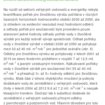
Na rozdíl od sektorů veřejných vodovodů a energetiky nebyla
kvantifikace potřeb pro živočišnou výrobu počítána v různých
časových horizontech hodnoceného období 2030 až 2050, ale
(s ohledem na evidentní nesoulad mezi hodnotami odběrů
a odhady potřeb pro současnost) bylo provedeno pouze
stanovení jedné hodnoty odhadu potřeb vody v živočišné
výrobě pro každý scénář vývoje společnosti. Odhad potřeby
vody v živočišné výrobě v období 2030 až 2050 se pohybuje
3
-1
mezi 32 až 45 mil. m
·rok
pro jednotlivé scénáře (
obr. 5
).
Odběry pro živočišnou výrobu se pohybovaly v letech 2001 až
2015 se skoro lineárním průběhem v rozpětí 7 až 12,5 mil.
3
-1
m
·rok
s jasným vzestupným trendem. Kalkulované potřeby
vody v živočišné výrobě pro současnost činí 35 až 40 mil.
3
-1
m
·rok
a přesahují 3× až 5× hodnoty odběrů pro živočišnou
výrobu. Malá část z tohoto chybějícího množství je pokryta
dodávkami vody do zemědělství z veřejných vodovodů, které
3
-1
činily v letech 2004 až 2012 9,6 až 7,2 mil. m
·rok
s naopak
klesajícím trendem. Dochází tak k substituci dodávek do
zemědělství z veřejných vodovodů přímými odběry
z povrchových a podzemních vod. Hlavním důvodem pro tuto