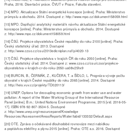
Praha, 2016. Disertační práce. ČVUT v Praze, Fakulta stavební.
[14] MPO. Aktualizace Státní energetické koncepce [online]. Praha: Ministerstvo
průmyslu a obchodu. 2014. Dostupné z: http://www.mpo.cz/dokument158059.html
[15] MPO. Doplňující analytický materiál k návrhu aktualizace Státní energetické
koncepce [online]. Praha: Ministerstvo průmyslu a obchodu. 2014. Dostupné
z: http://www.mpo.cz/dokument158059.html
[16] ČSÚ. Projekce obyvatelstva České republiky do roku 2100 [online]. Praha:
Český statistický úřad. 2013. Dostupné
z: http://www.czso.cz/csu/2013edicniplan.nsf/p/4020-13
[17] ČSÚ. Projekce obyvatelstva v krajích ČR do roku 2050 [online]. Praha:
Český statistický úřad. 2014. Dostupné z: www.czso.cz/csu/czso/projekce-
obyvatelstva-v-krajich-cr-do-roku-2050-ua08v25hx9
[18] BURCIN, B., ČERMÁK, Z., KUČERA, T. a ŠÍDLO, L. Prognóza vývoje počtu
obyvatel v krajích České republiky do roku 2065 [online]. 2014. Dostupné
z: http://heis.vuv.cz/projekty/TD020113/
[19] UNEP. Options for decoupling economic growth from water use and water
pollution: A report of the Water Working Group of the International Resource
Panel [online]. B.m.: United Nations Environment Programme, 2015 [vid. 2016-05-
17]. ISBN 978-92-807-3534-5. Dostupné
z: http://www.unep.org/resourcepanel/Knowledge
Resources/AssessmentAreasReports/Water/tabid/133332/Default.aspx
[20] OTE. Zpráva o očekávané dlouhodobé rovnováze mezi nabídkou
a poptávkou elektřiny a plynu 2015 [online]. Praha: OTE a.s. 2016. Dostupné