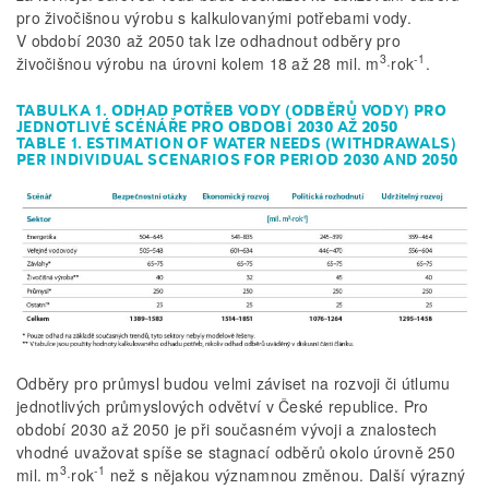
pro živočišnou výrobu s kalkulovanými potřebami vody.
V období 2030 až 2050 tak lze odhadnout odběry pro
3
-1
živočišnou výrobu na úrovni kolem 18 až 28 mil. m
·rok
.
TABULKA 1. ODHAD POTŘEB VODY (ODBĚRŮ VODY) PRO
JEDNOTLIVÉ SCÉNÁŘE PRO OBDOBÍ 2030 AŽ 2050
TABLE 1. ESTIMATION OF WATER NEEDS (WITHDRAWALS)
PER INDIVIDUAL SCENARIOS FOR PERIOD 2030 AND 2050
Odběry pro průmysl budou velmi záviset na rozvoji či útlumu
jednotlivých průmyslových odvětví v České republice. Pro
období 2030 až 2050 je při současném vývoji a znalostech
vhodné uvažovat spíše se stagnací odběrů okolo úrovně 250
3
-1
mil. m
·rok
než s nějakou významnou změnou. Další výrazný