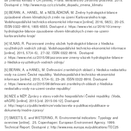
Dostupné z: http://www.mzp.cz/cz/studie_dopadu_zmena_klimatu
[3] BERAN, A., HANEL, M. a NESLÁDKOVÁ, M. Změny hydrologické bilance
způsobené vlivem klimatických změn na území Karlovarského kraje.
Vodohospodářské technicko-ekonomické informace [online]. 2016, 58(5), 20–25.
ISSN 0322–8916, 1805-6555. Dostupné z: https://www.vtei.cz/2016/10/zmeny-
hydrologicke-bilance-zpusobene-vlivem-klimatickych-zmen-na-uzemi-
karlovarskeho-kraje/
[4] VLNAS, R. Pozorované změny složek hydrologické bilance z hlediska
využitelných vodních zdrojů. Vodohospodářské technicko-ekonomické informace
[online]. 2015, 57(4–5), 27–32. ISSN 0322-8916. Dostupné
z: https://www.vtei.cz/2015/08/pozorovane-zmeny-slozek-hydrologicke-bilance-
z-hlediska-vyuzitelnych-vodnich-zdroju/
[5] BERAN, A. a HANEL, M. Definování zranitelných oblastí z hlediska nedostatku
vody na území České republiky. Vodohospodářské technicko-ekonomické
informace [online]. 2015, 57(4–5), 23–26. ISSN 0322-8916. Dostupné
z: https://www.vtei.cz/2015/08/definovani-zranitelnych-oblasti-z-hlediska-
nedostatku-vody-na-uzemi-ceske-republiky/
[6] MZE a MŽP. Zprávy o stavu vodního hospodářství České republiky. (Voda,
eAGRI) [online]. 2015 [vid. 2015-06-12]. Dostupné
z: http://eagri.cz/public/web/mze/voda/osveta-a-publikace/publikace-a-
dokumenty/modre-zpravy/
[7] SMEETS, E. and WETERING, R. Environmental indicators: Typology and
overview [online]. 25. Copenhagen: European Environment Agency. 1999.
Technical Report. Dostupné z: http://www.eea.europa.eu/publications/TEC25