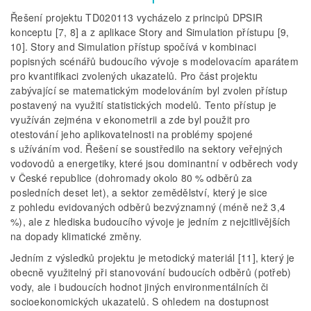
Řešení projektu TD020113 vycházelo z principů DPSIR
konceptu [7, 8] a z aplikace Story and Simulation přístupu [9,
10]. Story and Simulation přístup spočívá v kombinaci
popisných scénářů budoucího vývoje s modelovacím aparátem
pro kvantifikaci zvolených ukazatelů. Pro část projektu
zabývající se matematickým modelováním byl zvolen přístup
postavený na využití statistických modelů. Tento přístup je
využíván zejména v ekonometrii a zde byl použit pro
otestování jeho aplikovatelnosti na problémy spojené
s užíváním vod. Řešení se soustředilo na sektory veřejných
vodovodů a energetiky, které jsou dominantní v odběrech vody
v České republice (dohromady okolo 80 % odběrů za
posledních deset let), a sektor zemědělství, který je sice
z pohledu evidovaných odběrů bezvýznamný (méně než 3,4
%), ale z hlediska budoucího vývoje je jedním z nejcitlivějších
na dopady klimatické změny.
Jedním z výsledků projektu je metodický materiál [11], který je
obecně využitelný při stanovování budoucích odběrů (potřeb)
vody, ale i budoucích hodnot jiných environmentálních či
socioekonomických ukazatelů. S ohledem na dostupnost