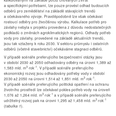
a specifickými potřebami, lze pouze provést odhad budoucích
odběrů pro zemědělství na základě stávajících trendů
a očekávaného vývoje. Pravděpodobně lze však očekávat
rostoucí odběry pro živočišnou výrobu. Kalkulace potřeb pro
závlahy nebyla v projektu provedena z důvodu nedostatečných
podkladů o změnách agroklimatických regionů. Odhady potřeb
vody pro závlahy, provedené na základě aktuálních trendů,
jsou tak vztaženy k roku 2030. V sektoru průmyslu i ostatních
odběrů (včetně stavebnictví) očekáváme stagnaci odběrů.
V případě scénáře preferujícího bezpečnostní otázky jsou
v období 2030 až 2050 odhadovány odběry na úrovni 1,389 až
3
-1
1,583 mld. m
·rok
. V případě scénáře preferujícího
ekonomický rozvoj jsou odhadovány potřeby vody v období
3
-1
2030 až 2050 na úrovni 1,514 až 1,851 mld. m
·rok
.
V případě scénáře preferujícího politická opatření na ochranu
životního prostředí lze očekávat pokles potřeb vody na úroveň
3
-1
1,076 až 1,264 mld. m
·rok
a v případě scénáře preferujícího
3
-1
udržitelný rozvoj pak na úrovni 1,295 až 1,458 mld. m
·rok
(
tabulka 1
).