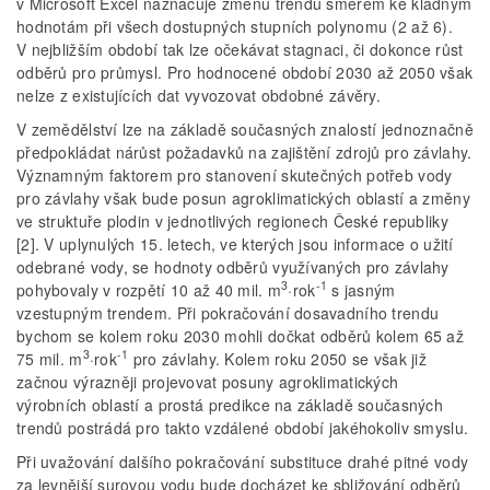
v Microsoft Excel naznačuje změnu trendu směrem ke kladným
hodnotám při všech dostupných stupních polynomu (2 až 6).
V nejbližším období tak lze očekávat stagnaci, či dokonce růst
odběrů pro průmysl. Pro hodnocené období 2030 až 2050 však
nelze z existujících dat vyvozovat obdobné závěry.
V zemědělství lze na základě současných znalostí jednoznačně
předpokládat nárůst požadavků na zajištění zdrojů pro závlahy.
Významným faktorem pro stanovení skutečných potřeb vody
pro závlahy však bude posun agroklimatických oblastí a změny
ve struktuře plodin v jednotlivých regionech České republiky
[2]. V uplynulých 15. letech, ve kterých jsou informace o užití
odebrané vody, se hodnoty odběrů využívaných pro závlahy
3
-1
pohybovaly v rozpětí 10 až 40 mil. m
·rok
s jasným
vzestupným trendem. Při pokračování dosavadního trendu
bychom se kolem roku 2030 mohli dočkat odběrů kolem 65 až
3
-1
75 mil. m
·rok
pro závlahy. Kolem roku 2050 se však již
začnou výrazněji projevovat posuny agroklimatických
výrobních oblastí a prostá predikce na základě současných
trendů postrádá pro takto vzdálené období jakéhokoliv smyslu.
Při uvažování dalšího pokračování substituce drahé pitné vody
za levnější surovou vodu bude docházet ke sbližování odběrů