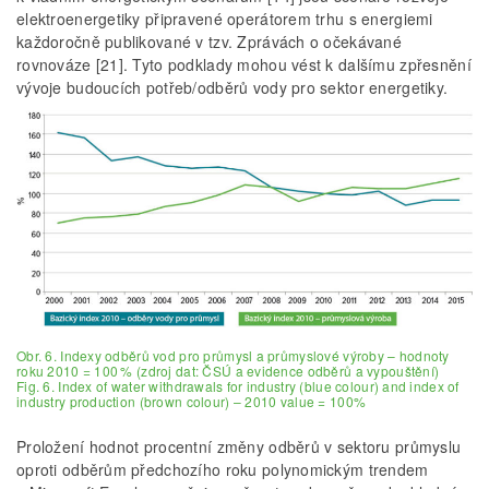
elektroenergetiky připravené operátorem trhu s energiemi
každoročně publikované v tzv. Zprávách o očekávané
rovnováze [21]. Tyto podklady mohou vést k dalšímu zpřesnění
vývoje budoucích potřeb/odběrů vody pro sektor energetiky.
Obr. 6. Indexy odběrů vod pro průmysl a průmyslové výroby – hodnoty
roku 2010 = 100 % (zdroj dat: ČSÚ a evidence odběrů a vypouštění)
Fig. 6. Index of water withdrawals for industry (blue colour) and index of
industry production (brown colour) – 2010 value = 100%
Proložení hodnot procentní změny odběrů v sektoru průmyslu
oproti odběrům předchozího roku polynomickým trendem