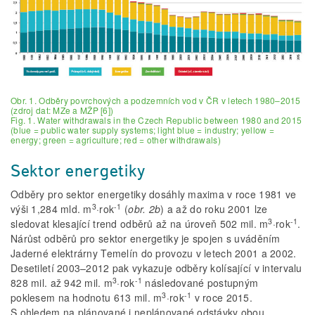
Obr. 1. Odběry povrchových a podzemních vod v ČR v letech 1980–2015
(zdroj dat: MZe a MŽP [6])
Fig. 1. Water withdrawals in the Czech Republic between 1980 and 2015
(blue = public water supply systems; light blue = industry; yellow =
energy; green = agriculture; red = other withdrawals)
Sektor energetiky
Odběry pro sektor energetiky dosáhly maxima v roce 1981 ve
3
-1
výši 1,284 mld. m
·rok
(
obr. 2b
) a až do roku 2001 lze
3
-1
sledovat klesající trend odběrů až na úroveň 502 mil. m
·rok
.
Nárůst odběrů pro sektor energetiky je spojen s uváděním
Jaderné elektrárny Temelín do provozu v letech 2001 a 2002.
Desetiletí 2003–2012 pak vykazuje odběry kolísající v intervalu
3
-1
828 mil. až 942 mil. m
·rok
následované postupným
3
-1
poklesem na hodnotu 613 mil. m
·rok
v roce 2015.
S ohledem na plánované i neplánované odstávky obou