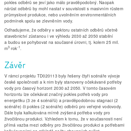
pokles odběrů se jeví jako málo pravděpodobný. Naopak
nárůst odběrů by mohl nastat v souvislosti s masivním růstem
průmyslové produkce, nebo uvolněním environmentálních
podmínek spolu se zlevněním vody.
Odhadujeme, že odběry v sektoru ostatních odběrů včetně
stavebnictví zůstanou i ve výhledu 2030 až 2050 stabilní
a budou se pohybovat na současné úrovni, tj. kolem 25 mil.
3
-1
m
·rok
.
Závěr
V rámci projektu TD020113 byly řešeny čtyři scénáře vývoje
české společnosti a k nim byly stanoveny očekávané potřeby
vody pro časový horizont 2030 až 2050. V tomto časovém
horizontu lze očekávat značný pokles potřeb vody pro
energetiku (3 ze 4 scénářů) a pravděpodobnou stagnaci (2
scénáře) či pokles (2 scénáře) odběrů pro veřejné vodovody.
Dále byla kalkulována mírně zvýšená potřeba vody pro
živočišnou produkci. Vzhledem k tomu, že v současnosti není
přímá vazba mezi odběry pro živočišnou produkci a potřebami
kalkulovanými na základě počtu chovaných zvířat