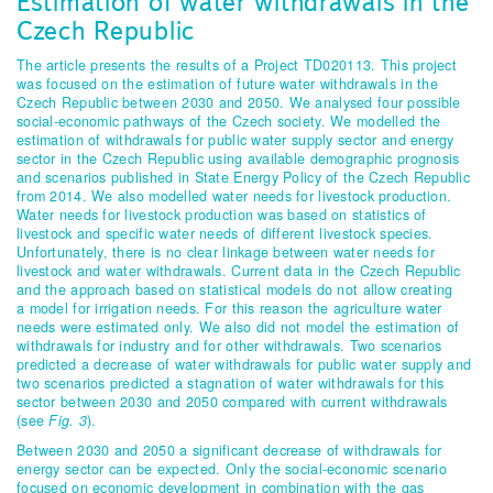
Estimation of water withdrawals in the
Czech Republic
The article presents the results of a Project TD020113. This project
was focused on the estimation of future water withdrawals in the
Czech Republic between 2030 and 2050. We analysed four possible
social-economic pathways of the Czech society. We modelled the
estimation of withdrawals for public water supply sector and energy
sector in the Czech Republic using available demographic prognosis
and scenarios published in State Energy Policy of the Czech Republic
from 2014. We also modelled water needs for livestock production.
Water needs for livestock production was based on statistics of
livestock and specific water needs of different livestock species.
Unfortunately, there is no clear linkage between water needs for
livestock and water withdrawals. Current data in the Czech Republic
and the approach based on statistical models do not allow creating
a model for irrigation needs. For this reason the agriculture water
needs were estimated only. We also did not model the estimation of
withdrawals for industry and for other withdrawals. Two scenarios
predicted a decrease of water withdrawals for public water supply and
two scenarios predicted a stagnation of water withdrawals for this
sector between 2030 and 2050 compared with current withdrawals
(see
Fig. 3
).
Between 2030 and 2050 a significant decrease of withdrawals for
energy sector can be expected. Only the social-economic scenario
focused on economic development in combination with the gas