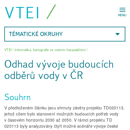
VTEI
MENU
TÉMATICKÉ OKRUHY
VTEI
/
Informatika, kartografie ve vodním hospodářství
/
Odhad vývoje budoucích
odběrů vody v ČR
Souhrn
V předloženém článku jsou shrnuty závěry projektu TD020113,
jehož cílem bylo stanovení možných budoucích potřeb vody
v časovém horizontu 2030 až 2050. V rámci projektu TD
020113 byly analyzovány čtyři možné scénáře vývoje české