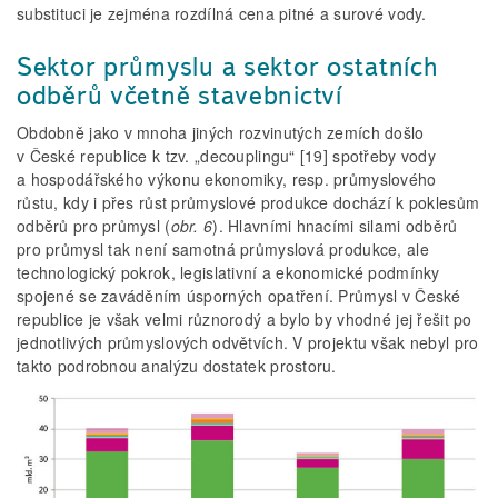
substituci je zejména rozdílná cena pitné a surové vody.
Sektor průmyslu a sektor ostatních
odběrů včetně stavebnictví
Obdobně jako v mnoha jiných rozvinutých zemích došlo
v České republice k tzv. „decouplingu“ [19] spotřeby vody
a hospodářského výkonu ekonomiky, resp. průmyslového
růstu, kdy i přes růst průmyslové produkce dochází k poklesům
odběrů pro průmysl (
obr. 6
). Hlavními hnacími silami odběrů
pro průmysl tak není samotná průmyslová produkce, ale
technologický pokrok, legislativní a ekonomické podmínky
spojené se zaváděním úsporných opatření. Průmysl v České
republice je však velmi různorodý a bylo by vhodné jej řešit po
jednotlivých průmyslových odvětvích. V projektu však nebyl pro
takto podrobnou analýzu dostatek prostoru.