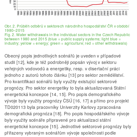
Obr. 2. Průběh odběrů v sektorech národního hospodářství ČR v období
1980–2015
Fig. 2. Water withdrawals in the individual sectors in the Czech Republic
between 1980 and 2015 (blue = public supply systems; light blue =
industry; yellow = energy; green = agriculture; red = other withdrawals)
Obecný popis jednotlivých scénářů je uveden v případové
studii [12], kde je též podrobněji popsán vývoj v sektoru
veřejných vodovodů a energetiky, resp. v disertační práci
jednoho z autorů tohoto článku [13] pro sektor zemědělství.
Pro kvantifikaci scénářů byly využity existující sektorové
prognózy. Pro sektor energetiky to byla aktualizovaná Státní
energetická koncepce [14, 15]. Pro popis demografického
vývoje byly využity prognózy ČSÚ [16, 17] a přímo pro projekt
TD020113 byla pracovníky Univerzity Karlovy zpracována
demografická prognóza [18]. Pro popis hospodářského vývoje
byly využity scénáře připravené pro aktualizaci státní
energetické koncepce [15]. Jednotlivé sektorové prognózy byly
přiřazeny vybraným scénářům vývoje společnosti podle