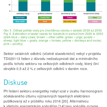
Obr. 5. Odhad potřeb vody pro živočišnou výrobu v období 2030 až 2050
Fig. 5. Estimation of water needs for livestock in period from 2030 to 2050
(dark blue = dairy cows; brown = other cattle; green = pigs; purple =
sheep; light blue = goats; orange = horses; yellow = donkeys and mules;
pink = poultry)
Sektor ostatních odběrů (včetně stavebnictví) nebyl v projektu
TD020113 řešen z důvodu nedostupnosti dat a minimálního
podílu tohoto sektoru na celkových odběrech vody, který činí
obvykle 0,5 až 2 % z celkových odběrů v daném roce.
Diskuse
Při řešení sektoru energetiky nebyl vzat v úvahu harmonogram
očekávaného útlumu významných tepelných elektráren
publikovaný až v průběhu roku 2016 [20]. Alternativou
k vládním energetickým scénářům [14] jsou scénáře rozvoje