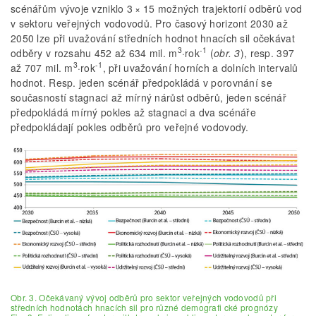
scénářům vývoje vzniklo 3 × 15 možných trajektorií odběrů vod
v sektoru veřejných vodovodů. Pro časový horizont 2030 až
2050 lze při uvažování středních hodnot hnacích sil očekávat
3
-1
odběry v rozsahu 452 až 634 mil. m
·rok
(
obr. 3
), resp. 397
3
-1
až 707 mil. m
·rok
, při uvažování horních a dolních intervalů
hodnot. Resp. jeden scénář předpokládá v porovnání se
současností stagnaci až mírný nárůst odběrů, jeden scénář
předpokládá mírný pokles až stagnaci a dva scénáře
předpokládají pokles odběrů pro veřejné vodovody.
Obr. 3. Očekávaný vývoj odběrů pro sektor veřejných vodovodů při
středních hodnotách hnacích sil pro různé demografi cké prognózy