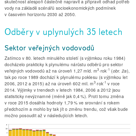
skutečnost alespoň částečně napravit a připravit odhad potřeb
vody na základě scénářů socioekonomických podmínek
v časovém horizontu 2030 až 2050.
Odběry v uplynulých 35 letech
Sektor veřejných vodovodů
Zatímco v 80. letech minulého století (s výjimkou roku 1984)
docházelo prakticky k plynulému nárůstu odběrů pro sektor
3
-1
veřejných vodovodů až na úroveň 1,27 mld. m
·rok
(
obr. 2a
),
tak po roce 1989 dochází k plynulému poklesu (s výjimkou let
3
-1
2006, 2012 a 2015) až na úroveň 602 mil. m
·rok
v roce
2014. Výjimky v trendech v letech 1984, 2006 a 2012 jsou
statisticky nevýznamné (méně jak 0,4 %). Proti tomu změna
v roce 2015 dosáhla hodnoty 1,79 % ve srovnání s rokem
předchozím a mohlo by tak jít o změnu trendu, což však bude
možno posoudit až v následujících letech.