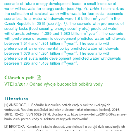
scenario of future energy development leads to small increase of
water withdrawals for energy sector (see
Fig. 4
).
Table 1
summarizes
the estimation of sectoral water withdrawals for four social-economic
3
-1
scenarios. Total water withdrawals were 1.6 billion m
·year
in the
Czech Republic in 2015 (see
Fig. 1)
. The scenario with preference of
security tasks (food security, energy security etc.) predicted water
3
-1
withdrawals between 1.389 and 1.583 billion m
·year
. The scenario
with preference of economic development predicted water withdrawals
3
-1
between 1.514 and 1.851 billion m
·year
. The scenario with
preference of an environmental policy predicted water withdrawals
3
-1
between 1.076 and 1.264 billion m
·year
. The scenario with
preference of sustainable development predicted water withdrawals
3
-1
between 1.295 and 1.458 billion m
·year
.
Článek v pdf
VTEI 3/2017 Odhad vývoje budoucích odběrů vody
Literatura
[1] ANSORGE, L. Scénáře budoucích potřeb vody v sektoru veřejných
vodovodů. Vodohospodářské technicko-ekonomické informace [online]. 2016,
58(3), 12–20. ISSN 0322-8916. Dostupné z: https://www.vtei.cz/2016/06/scenare-
budoucich-potreb-vody-v-sektoru-verejnych-vodovodu/
[2] EKOTOXA. Komplexní studie dopadů, zranitelnosti a zdrojů rizik souvisejících
se změnou klimatu v ČR [online]. Praha: Ministerstvo životního prostředí. 2015.