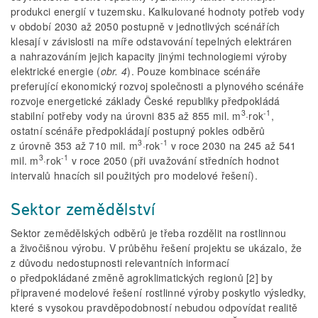
produkci energií v tuzemsku. Kalkulované hodnoty potřeb vody
v období 2030 až 2050 postupně v jednotlivých scénářích
klesají v závislosti na míře odstavování tepelných elektráren
a nahrazováním jejich kapacity jinými technologiemi výroby
elektrické energie (
obr. 4
). Pouze kombinace scénáře
preferující ekonomický rozvoj společnosti a plynového scénáře
rozvoje energetické základy České republiky předpokládá
3
-1
stabilní potřeby vody na úrovni 835 až 855 mil. m
·rok
,
ostatní scénáře předpokládají postupný pokles odběrů
3
-1
z úrovně 353 až 710 mil. m
·rok
v roce 2030 na 245 až 541
3
-1
mil. m
·rok
v roce 2050 (při uvažování středních hodnot
intervalů hnacích sil použitých pro modelové řešení).
Sektor zemědělství
Sektor zemědělských odběrů je třeba rozdělit na rostlinnou
a živočišnou výrobu. V průběhu řešení projektu se ukázalo, že
z důvodu nedostupnosti relevantních informací
o předpokládané změně agroklimatických regionů [2] by
připravené modelové řešení rostlinné výroby poskytlo výsledky,
které s vysokou pravděpodobností nebudou odpovídat realitě