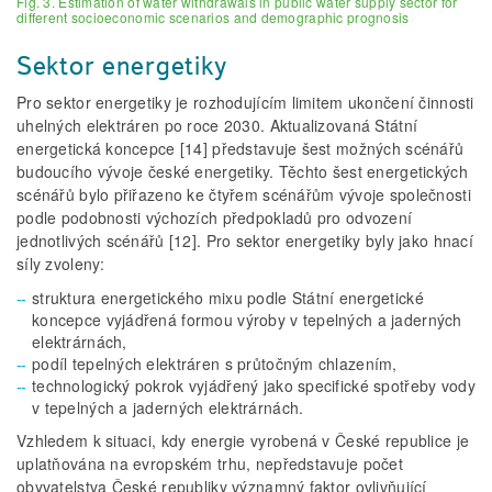
Fig. 3. Estimation of water withdrawals in public water supply sector for
different socioeconomic scenarios and demographic prognosis
Sektor energetiky
Pro sektor energetiky je rozhodujícím limitem ukončení činnosti
uhelných elektráren po roce 2030. Aktualizovaná Státní
energetická koncepce [14] představuje šest možných scénářů
budoucího vývoje české energetiky. Těchto šest energetických
scénářů bylo přiřazeno ke čtyřem scénářům vývoje společnosti
podle podobnosti výchozích předpokladů pro odvození
jednotlivých scénářů [12]. Pro sektor energetiky byly jako hnací
síly zvoleny:
struktura energetického mixu podle Státní energetické
koncepce vyjádřená formou výroby v tepelných a jaderných
elektrárnách,
podíl tepelných elektráren s průtočným chlazením,
technologický pokrok vyjádřený jako specifické spotřeby vody
v tepelných a jaderných elektrárnách.
Vzhledem k situaci, kdy energie vyrobená v České republice je
uplatňována na evropském trhu, nepředstavuje počet
obyvatelstva České republiky významný faktor ovlivňující