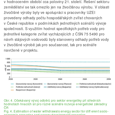
v hodnoceném období cca poloviny 21. století. Řešení sektoru
zemědělství se tak omezilo jen na živočišnou výrobu. V oblasti
živočišné výroby byly ve spolupráci s pracovníky UZEI
provedeny odhady počtu hospodářských zvířat chovaných
v České republice v podmínkách jednotlivých scénářů vývoje
společnosti. S využitím hodnot specifických potřeb vody pro
jednotlivé kategorie zvířat vycházejících z ČSN 75 5490 pro
návrh stájových vodovodů byly stanoveny odhady potřeb vody
v živočišné výrobě jak pro současnost, tak pro scénáře
navržené v projektu.
Obr. 4. Očekávaný vývoj odběrů pro sektor energetiky při středních
hodnotách hnacích sil pro různé scénáře rozvoje energetické základny
ČR
Fig. 4. Estimation of water withdrawals energy sector for diff erent socio-
economic scenarios and energy development scenarios