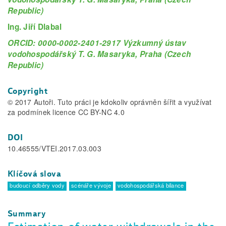
Republic)
Ing. Jiří Dlabal
ORCID: 0000-0002-2401-2917 Výzkumný ústav
vodohospodářský T. G. Masaryka, Praha (Czech
Republic)
Copyright
© 2017 Autoři. Tuto práci je kdokoliv oprávněn šířit a využívat
za podmínek licence CC BY-NC 4.0
DOI
10.46555/VTEI.2017.03.003
Klíčová slova
budoucí odběry vody
scénáře vývoje
vodohospodářská bilance
Summary