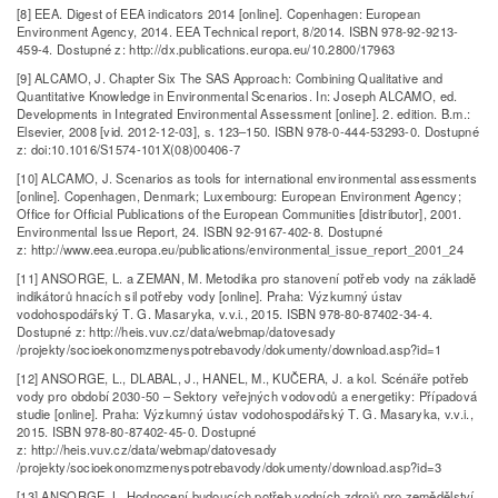
[8] EEA. Digest of EEA indicators 2014 [online]. Copenhagen: European
Environment Agency, 2014. EEA Technical report, 8/2014. ISBN 978-92-9213-
459-4. Dostupné z: http://dx.publications.europa.eu/10.2800/17963
[9] ALCAMO, J. Chapter Six The SAS Approach: Combining Qualitative and
Quantitative Knowledge in Environmental Scenarios. In: Joseph ALCAMO, ed.
Developments in Integrated Environmental Assessment [online]. 2. edition. B.m.:
Elsevier, 2008 [vid. 2012-12-03], s. 123–150. ISBN 978-0-444-53293-0. Dostupné
z: doi:10.1016/S1574-101X(08)00406-7
[10] ALCAMO, J. Scenarios as tools for international environmental assessments
[online]. Copenhagen, Denmark; Luxembourg: European Environment Agency;
Office for Official Publications of the European Communities [distributor], 2001.
Environmental Issue Report, 24. ISBN 92-9167-402-8. Dostupné
z: http://www.eea.europa.eu/publications/environmental_issue_report_2001_24
[11] ANSORGE, L. a ZEMAN, M. Metodika pro stanovení potřeb vody na základě
indikátorů hnacích sil potřeby vody [online]. Praha: Výzkumný ústav
vodohospodářský T. G. Masaryka, v.v.i., 2015. ISBN 978-80-87402-34-4.
Dostupné z: http://heis.vuv.cz/data/webmap/datovesady
/projekty/socioekonomzmenyspotrebavody/dokumenty/download.asp?id=1
[12] ANSORGE, L., DLABAL, J., HANEL, M., KUČERA, J. a kol. Scénáře potřeb
vody pro období 2030-50 – Sektory veřejných vodovodů a energetiky: Případová
studie [online]. Praha: Výzkumný ústav vodohospodářský T. G. Masaryka, v.v.i.,
2015. ISBN 978-80-87402-45-0. Dostupné
z: http://heis.vuv.cz/data/webmap/datovesady
/projekty/socioekonomzmenyspotrebavody/dokumenty/download.asp?id=3
[13] ANSORGE, L. Hodnocení budoucích potřeb vodních zdrojů pro zemědělství.