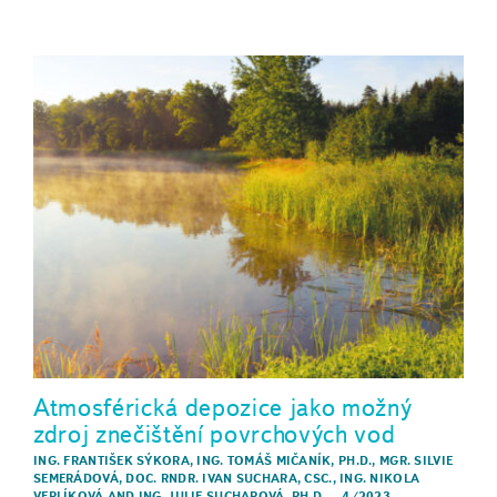
Atmosférická depozice jako možný
zdroj znečištění povrchových vod
ING. FRANTIŠEK SÝKORA
,
ING. TOMÁŠ MIČANÍK, PH.D.
,
MGR. SILVIE
SEMERÁDOVÁ
,
DOC. RNDR. IVAN SUCHARA, CSC.
,
ING. NIKOLA
VERLÍKOVÁ
AND
ING. JULIE SUCHAROVÁ, PH.D.
–
4/2023