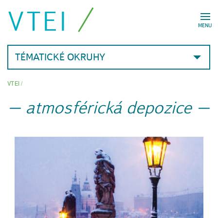
VTEI
MENU
TÉMATICKÉ OKRUHY
VTEI
/
atmosférická depozice