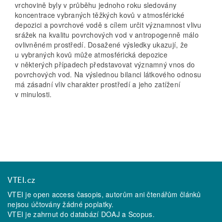
vrchovině byly v průběhu jednoho roku sledovány
koncentrace vybraných těžkých kovů v atmosférické
depozici a povrchové vodě s cílem určit významnost vlivu
srážek na kvalitu povrchových vod v antropogenně málo
ovlivněném prostředí. Dosažené výsledky ukazují, že
u vybraných kovů může atmosférická depozice
v některých případech představovat významný vnos do
povrchových vod. Na výslednou bilanci látkového odnosu
má zásadní vliv charakter prostředí a jeho zatížení
v minulosti.
VTEI.cz
VTEI je open access časopis, autorům ani čtenářům článků
nejsou účtovány žádné poplatky.
VTEI je zahrnut do databází
DOAJ
a
Scopus
.