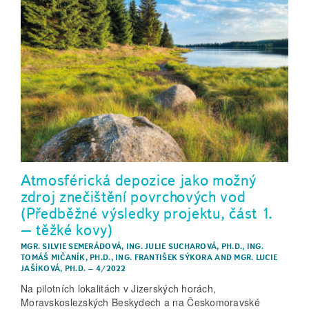
Atmosférická depozice jako možný
zdroj znečištění povrchových vod
(Předběžné výsledky projektu, část 1.
– těžké kovy)
MGR. SILVIE SEMERÁDOVÁ
,
ING. JULIE SUCHAROVÁ, PH.D.
,
ING.
TOMÁŠ MIČANÍK, PH.D.
,
ING. FRANTIŠEK SÝKORA
AND
MGR. LUCIE
JAŠÍKOVÁ, PH.D.
–
4/2022
Na pilotních lokalitách v Jizerských horách,
Moravskoslezských Beskydech a na Českomoravské