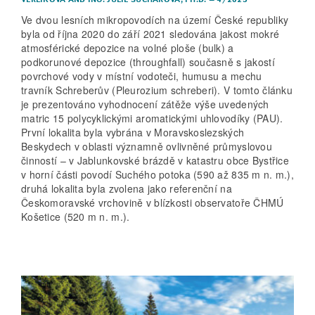
Ve dvou lesních mikropovodích na území České republiky
byla od října 2020 do září 2021 sledována jakost mokré
atmosférické depozice na volné ploše (bulk) a
podkorunové depozice (throughfall) současně s jakostí
povrchové vody v místní vodoteči, humusu a mechu
travník Schreberův (Pleurozium schreberi). V tomto článku
je prezentováno vyhodnocení zátěže výše uvedených
matric 15 polycyklickými aromatickými uhlovodíky (PAU).
První lokalita byla vybrána v Moravskoslezských
Beskydech v oblasti významně ovlivněné průmyslovou
činností – v Jablunkovské brázdě v katastru obce Bystřice
v horní části povodí Suchého potoka (590 až 835 m n. m.),
druhá lokalita byla zvolena jako referenční na
Českomoravské vrchovině v blízkosti observatoře ČHMÚ
Košetice (520 m n. m.).