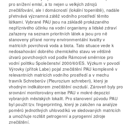
pro snížení emisí, a to nejen u velkých zdrojů
znečišťování, ale i domácností (lokální topeniště), nadále
přetrvává významná zátěž vodního prostředí těmito
látkami. Vybrané PAU jsou na základě prokázaného
nepříznivého účinku na vodní organismy a lidské zdraví
zařazeny na seznam prioritních látek a jsou pro ně
stanoveny přísné normy environmentální kvality v
matricích povrchová voda a biota. Tato situace vede k
nedosahování dobrého chemického stavu ve většině
útvarů povrchových vod podle Rámcové směrnice pro
vodní politiku Společenství 2000/60/ES. Výzkum v povodí
Výrovky (přítok Labe) pojal znečištění PAU komplexně v
relevantních matricích vodního prostředí a v mechu
travník Schreberův (Pleurozium schreberi), který je
vhodným indikátorem znečištění ovzduší. Zároveň byly pro
srovnání monitorovány emise PAU v mokré depozici
vybraných městských lokalit. Pro stanovení původu PAU
byl použit tzv. fingerprinting, který je založen na analýze
poměrů jednotlivých uhlovodíků ve sledovaných matricích
a umožňuje rozlišit petrogenní a pyrogenní zdroje
znečištění.