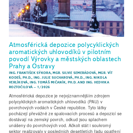
Atmosférická depozice polycyklických
aromatických uhlovodíků v pilotním
povodí Výrovky a městských oblastech
Prahy a Ostravy
ING. FRANTIŠEK SÝKORA
,
MGR. SILVIE SEMERÁDOVÁ
,
MGR. VÍT
KODEŠ, PH.D.
,
ING. JULIE SUCHAROVÁ, PH.D.
,
ING. NIKOLA
VERLÍKOVÁ
,
ING. TOMÁŠ MIČANÍK, PH.D.
AND
ING. HEDVIKA
ROZTOČILOVÁ
–
1/2026
Atmosférická depozice je nejvýznamnějším zdrojem
polycyklických aromatických uhlovodíků (PAU) v
povrchových vodách v České republice. Tyto látky
pocházejí převážně ze spalovacích procesů a depozicí se
dostávají na zemský povrch, odkud jsou splachem
unášeny do povrchových vod. Ačkoli stát i soukromý
sektor realizovaly v posledních desetiletích řadu opatření