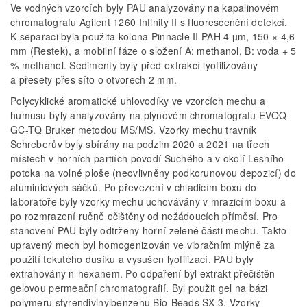
Ve vodných vzorcích byly PAU analyzovány na kapalinovém
chromatografu Agilent 1260 Infinity II s fluorescenční detekcí.
K separaci byla použita kolona Pinnacle II PAH 4 µm, 150 × 4,6
mm (Restek), a mobilní fáze o složení A: methanol, B: voda + 5
% methanol. Sedimenty byly před extrakcí lyofilizovány
a přesety přes síto o otvorech 2 mm.
Polycyklické aromatické uhlovodíky ve vzorcích mechu a
humusu byly analyzovány na plynovém chromatografu EVOQ
GC-TQ Bruker metodou MS/MS. Vzorky mechu travník
Schreberův byly sbírány na podzim 2020 a 2021 na třech
místech v horních partiích povodí Suchého a v okolí Lesního
potoka na volné ploše (neovlivněny podkorunovou depozicí) do
aluminiových sáčků. Po převezení v chladicím boxu do
laboratoře byly vzorky mechu uchovávány v mrazicím boxu a
po rozmrazení ručně očištěny od nežádoucích příměsí. Pro
stanovení PAU byly odtrženy horní zelené části mechu. Takto
upravený mech byl homogenizován ve vibračním mlýně za
použití tekutého dusíku a vysušen lyofilizací. PAU byly
extrahovány n-hexanem. Po odpaření byl extrakt přečištěn
gelovou permeační chromatografií. Byl použit gel na bázi
polymeru styrendivinylbenzenu Bio-Beads SX-3. Vzorky