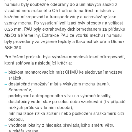
humusu byly souběžně odebrány do aluminiových sáčků z
vizuálně nerozrušeného Oh horizontu na třech místech v
každém mikropovodí a transportovány a uchovávány jako
vzorky mechu. Po vysušení lyofilizací byly přesety na velikost
0,25 mm. PAU byly extrahovány dichlormethanem za přídavku
Al2O3 a křemeliny. Extrakce PAU ze vzorků mechu i humusu
byly provedeny za zvýšené teploty a tlaku extraktorem Dionex
ASE 350.
Pro řešení projektu byla vybrána modelová lesní mikropovodí,
která splňovala následující kritéria:
blízkost monitorovacích míst ČHMÚ ke sledování množství
srážek,
dostatečné množství míst s výskytem mechu travník
Schreberův,
podchycení antropogenního vlivu na vybrané lokality,
dostatečný vodní stav po celou dobu vzorkování (i v případě
nízkých průtoků v letním období),
minimalizace rizika zcizení nebo poškození srážkoměrů cizí
osobou,
vhodnost lokality z hlediska převládajícího směru větru
a reliéfu krajiny,