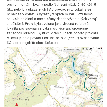
environmentální kvality podle Nařízení vlády č. 401/2015
Sb., nebyly v ukazatelích PAU překročeny. Lokalita se
nenalézá v oblasti s výrazným spadem PAU, leží mimo
souvislé osídlení a mimo přímý dosah významných zdrojů
znečištění. Proto byla zvolena jako vhodná referenční
lokalita pro srovnání s vybranou více antropogenně
zatíženou lokalitou Bystřice v rámci řešení tohoto projektu.
V textu je dále povodí Lesního potoka (
obr. 3
) označováno
KO podle nejbližší obce Košetice.