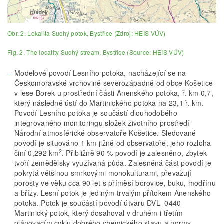
Obr. 2. Lokalita Suchý potok, Bystřice (Zdroj: HEIS VÚV)
Fig. 2. The locatity Suchý stream, Bystřice (Source: HEIS VÚV)
Modelové povodí Lesního potoka, nacházející se na
Českomoravské vrchovině severozápadně od obce Košetice
v lese Borek u prostřední části Anenského potoka, ř. km 0,7,
který následně ústí do Martinického potoka na 23,1 ř. km.
Povodí Lesního potoka je součástí dlouhodobého
integrovaného monitoringu složek životního prostředí
Národní atmosférické observatoře Košetice. Sledované
povodí je situováno 1 km jižně od observatoře, jeho rozloha
2
činí 0,292 km
. Přibližně 90 % povodí je zalesněno, zbytek
tvoří zemědělsky využívaná půda. Zalesněná část povodí je
pokrytá většinou smrkovými monokulturami, převažují
porosty ve věku cca 90 let s příměsí borovice, buku, modřínu
a břízy. Lesní potok je jediným trvalým přítokem Anenského
potoka. Potok je součástí povodí útvaru DVL_0440
Martinický potok, který dosahoval v druhém i třetím
plánovacím cyklu dobrého chemického stavu a normy