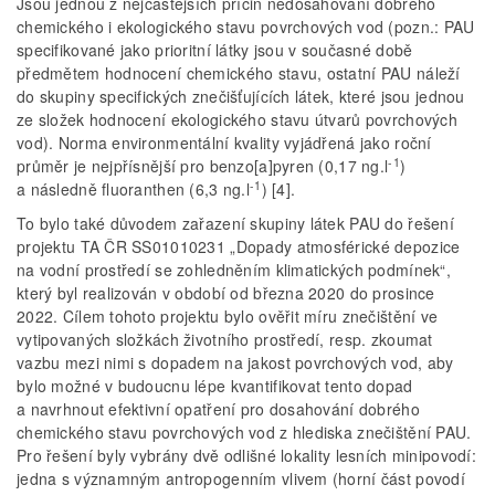
Jsou jednou z nejčastějších příčin nedosahování dobrého
chemického i ekologického stavu povrchových vod (pozn.: PAU
specifikované jako prioritní látky jsou v současné době
předmětem hodnocení chemického stavu, ostatní PAU náleží
do skupiny specifických znečišťujících látek, které jsou jednou
ze složek hodnocení ekologického stavu útvarů povrchových
vod). Norma environmentální kvality vyjádřená jako roční
-1
průměr je nejpřísnější pro benzo[a]pyren (0,17 ng.l
)
-1
a následně fluoranthen (6,3 ng.l
) [4].
To bylo také důvodem zařazení skupiny látek PAU do řešení
projektu TA ČR SS01010231 „Dopady atmosférické depozice
na vodní prostředí se zohledněním klimatických podmínek“,
který byl realizován v období od března 2020 do prosince
2022. Cílem tohoto projektu bylo ověřit míru znečištění ve
vytipovaných složkách životního prostředí, resp. zkoumat
vazbu mezi nimi s dopadem na jakost povrchových vod, aby
bylo možné v budoucnu lépe kvantifikovat tento dopad
a navrhnout efektivní opatření pro dosahování dobrého
chemického stavu povrchových vod z hlediska znečištění PAU.
Pro řešení byly vybrány dvě odlišné lokality lesních minipovodí:
jedna s významným antropogenním vlivem (horní část povodí