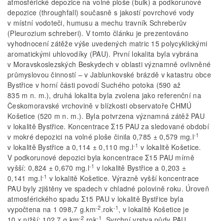
atmosférické depozice na volné ploše (bulk) a podkorunové
depozice (throughfall) současně s jakostí povrchové vody
v místní vodoteči, humusu a mechu travník Schreberův
(Pleurozium schreberi). V tomto článku je prezentováno
vyhodnocení zátěže výše uvedených matric 15 polycyklickými
aromatickými uhlovodíky (PAU). První lokalita byla vybrána
v Moravskoslezských Beskydech v oblasti významně ovlivněné
průmyslovou činností – v Jablunkovské brázdě v katastru obce
Bystřice v horní části povodí Suchého potoka (590 až
835 m n. m.), druhá lokalita byla zvolena jako referenční na
Českomoravské vrchovině v blízkosti observatoře ČHMÚ
Košetice (520 m n. m.). Byla potvrzena významná zátěž PAU
v lokalitě Bystřice. Koncentrace Σ15 PAU za sledované období
-1
v mokré depozici na volné ploše činila 0,785 ± 0,579 mg.l
-1
v lokalitě Bystřice a 0,114 ± 0,110 mg.l
v lokalitě Košetice.
V podkorunové depozici byla koncentrace Σ15 PAU mírně
-1
vyšší: 0,824 ± 0,670 mg.l
v lokalitě Bystřice a 0,203 ±
-1
0,141 mg.l
v lokalitě Košetice. Výrazně vyšší koncentrace
PAU byly zjištěny ve spadech v chladné polovině roku. Úroveň
atmosférického spadu Σ15 PAU v lokalitě Bystřice byla
-2
-1
vypočtena na 1 098,7 g.km
.rok
, v lokalitě Košetice je
-2
-1
10 x nižší: 102,7 g.km
.rok
. Svrchní vrstva půdy PAU