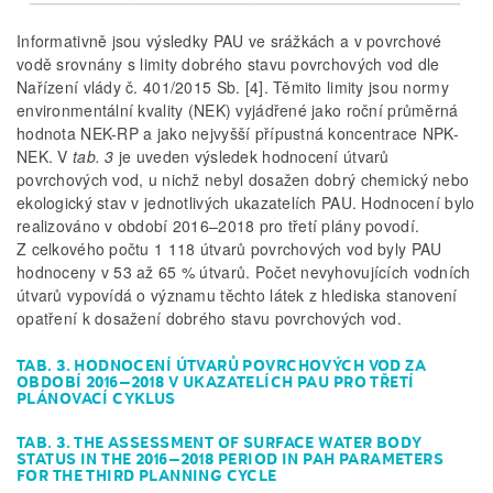
Informativně jsou výsledky PAU ve srážkách a v povrchové
vodě srovnány s limity dobrého stavu povrchových vod dle
Nařízení vlády č. 401/2015 Sb. [4]. Těmito limity jsou normy
environmentální kvality (NEK) vyjádřené jako roční průměrná
hodnota NEK-RP a jako nejvyšší přípustná koncentrace NPK-
NEK. V
tab. 3
je uveden výsledek hodnocení útvarů
povrchových vod, u nichž nebyl dosažen dobrý chemický nebo
ekologický stav v jednotlivých ukazatelích PAU. Hodnocení bylo
realizováno v období 2016–2018 pro třetí plány povodí.
Z celkového počtu 1 118 útvarů povrchových vod byly PAU
hodnoceny v 53 až 65 % útvarů. Počet nevyhovujících vodních
útvarů vypovídá o významu těchto látek z hlediska stanovení
opatření k dosažení dobrého stavu povrchových vod.
TAB. 3. HODNOCENÍ ÚTVARŮ POVRCHOVÝCH VOD ZA
OBDOBÍ 2016–2018 V UKAZATELÍCH PAU PRO TŘETÍ
PLÁNOVACÍ CYKLUS
TAB. 3. THE ASSESSMENT OF SURFACE WATER BODY
STATUS IN THE 2016–2018 PERIOD IN PAH PARAMETERS
FOR THE THIRD PLANNING CYCLE