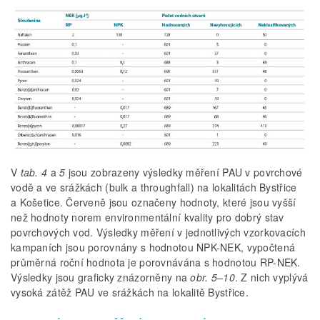
V
tab. 4
a
5
jsou zobrazeny výsledky měření PAU v povrchové
vodě a ve srážkách (bulk a throughfall) na lokalitách Bystřice
a Košetice. Červeně jsou označeny hodnoty, které jsou vyšší
než hodnoty norem environmentální kvality pro dobrý stav
povrchových vod. Výsledky měření v jednotlivých vzorkovacích
kampaních jsou porovnány s hodnotou NPK-NEK, vypočtená
průměrná roční hodnota je porovnávána s hodnotou RP-NEK.
Výsledky jsou graficky znázorněny na
obr. 5–10
. Z nich vyplývá
vysoká zátěž PAU ve srážkách na lokalitě Bystřice.