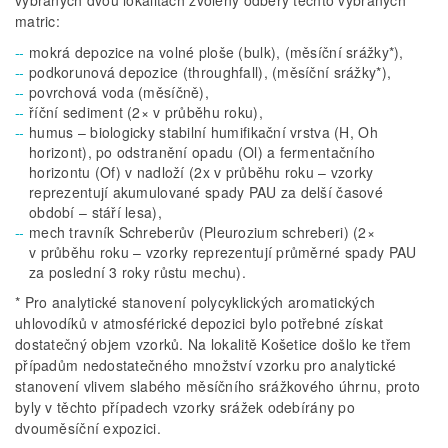
vybraných dvou lokalitách zvoleny odběry těchto vybraných
matric:
mokrá depozice na volné ploše (bulk), (měsíční srážky*),
podkorunová depozice (throughfall), (měsíční srážky*),
povrchová voda (měsíčně),
říční sediment (2× v průběhu roku),
humus – biologicky stabilní humifikační vrstva (H, Oh
horizont), po odstranění opadu (Ol) a fermentačního
horizontu (Of) v nadloží (2x v průběhu roku – vzorky
reprezentují akumulované spady PAU za delší časové
období – stáří lesa),
mech travník Schreberův (Pleurozium schreberi) (2×
v průběhu roku – vzorky reprezentují průměrné spady PAU
za poslední 3 roky růstu mechu).
* Pro analytické stanovení polycyklických aromatických
uhlovodíků v atmosférické depozici bylo potřebné získat
dostatečný objem vzorků. Na lokalitě Košetice došlo ke třem
případům nedostatečného množství vzorku pro analytické
stanovení vlivem slabého měsíčního srážkového úhrnu, proto
byly v těchto případech vzorky srážek odebírány po
dvouměsíční expozici.