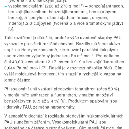
(tvořená 4 aromatickými jádry),
-1
vysokomolekulární (228 až 278 g.mol
) – benzo[a]anthacen,
benzo[b]­fluoranthen, benzo[k]fluoranthen, benzo[a]pyren,
benzo[g,h,i]perylen, dibenzo[a,h]anthracen, chrysen,
indeno[1,2,3-c,d]pyren (tvořená 5 a více aromatickými jádry)
[6].
Toto rozdělení je důležité, protože výše uvedené skupiny PAU
vykazují v prostředí rozličné chování. Rozdíly můžeme ukázat
např. na Henryho konstantě, která uvádí parciální tlak plynu
3
-1
nad roztokem vyjádřený jednotkou Pa.m
.mol
. Pro naftalen
činí 43,00, acenaften 12,17, pyren 0,919 a benzo[k]fluoranthen
0,044 Pa.m3.mol-1 [7]. Rozdíl je v rozmezí několika řádů. Čím
vyšší molekulová hmotnost, tím snazší a rychlejší je vazba na
jemné částice.
Při spalování uhlí vznikají především fenanthren (přes 50 %),
v menší míře anthracen a fluoranthen, v malém množství
benzo[a]pyren (0,5 až 2,4 %) [6]. Produktem spalování jsou
i deriváty PAU, zejména nitroaromáty.
V atmosféře dochází k rozkladu především nízkomolekulárních
PAU slunečním zářením. Vysokomolekulární PAU jsou
sorbovány na částice o různé velikosti. Čím menší částice, tím