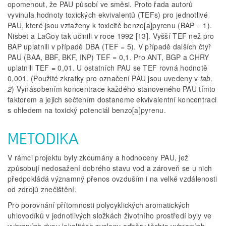
opomenout, že PAU působí ve směsi. Proto řada autorů
vyvinula hodnoty toxických ekvivalentů (TEFs) pro jednotlivé
PAU, které jsou vztaženy k toxicitě benzo[a]pyrenu (BAP = 1).
Nisbet a LaGoy tak učinili v roce 1992 [13]. Vyšší TEF než pro
BAP uplatnili v případě DBA (TEF = 5). V případě dalších čtyř
PAU (BAA, BBF, BKF, INP) TEF = 0,1. Pro ANT, BGP a CHRY
uplatnili TEF = 0,01. U ostatních PAU se TEF rovná hodnotě
0,001. (Použité zkratky pro označení PAU jsou uvedeny v
tab.
2
) Vynásobením koncentrace každého stanoveného PAU tímto
faktorem a jejich sečtením dostaneme ekvivalentní koncentraci
s ohledem na toxický potenciál benzo[a]pyrenu.
METODIKA
V rámci projektu byly zkoumány a hodnoceny PAU, jež
způsobují nedosažení dobrého stavu vod a zároveň se u nich
předpokládá významný přenos ovzduším i na velké vzdálenosti
od zdrojů znečištění.
Pro porovnání přítomnosti polycyklických aromatických
uhlovodíků v jednotlivých složkách životního prostředí byly ve