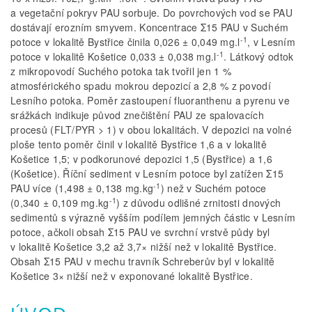
a vegetační pokryv PAU sorbuje. Do povrchových vod se PAU
dostávají erozním smyvem. Koncentrace Σ15 PAU v Suchém
-1
potoce v lokalitě Bystřice činila 0,026 ± 0,049 mg.l
, v Lesním
-1
potoce v lokalitě Košetice 0,033 ± 0,038 mg.l
. Látkový odtok
z mikropovodí Suchého potoka tak tvořil jen 1 %
atmosférického spadu mokrou depozicí a 2,8 % z povodí
Lesního potoka. Poměr zastoupení fluoranthenu a pyrenu ve
srážkách indikuje původ znečištění PAU ze spalovacích
procesů (FLT/PYR > 1) v obou lokalitách. V depozici na volné
ploše tento poměr činil v lokalitě Bystřice 1,6 a v lokalitě
Košetice 1,5; v podkorunové depozici 1,5 (Bystřice) a 1,6
(Košetice). Říční sediment v Lesním potoce byl zatížen Σ15
-1
PAU více (1,498 ± 0,138 mg.kg
) než v Suchém potoce
-1
(0,340 ± 0,109 mg.kg
) z důvodu odlišné zrnitosti dnových
sedimentů s výrazně vyšším podílem jemných částic v Lesním
potoce, ačkoli obsah Σ15 PAU ve svrchní vrstvě půdy byl
v lokalitě Košetice 3,2 až 3,7× nižší než v lokalitě Bystřice.
Obsah Σ15 PAU v mechu travník Schreberův byl v lokalitě
Košetice 3× nižší než v exponované lokalitě Bystřice.