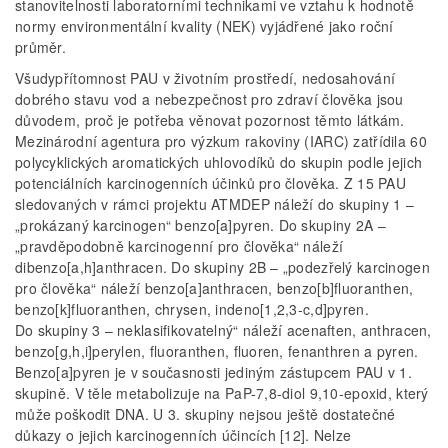
stanovitelnosti laboratorními technikami ve vztahu k hodnotě
normy environmentální kvality (NEK) vyjádřené jako roční
průměr.
Všudypřítomnost PAU v životním prostředí, nedosahování
dobrého stavu vod a nebezpečnost pro zdraví člověka jsou
důvodem, proč je potřeba věnovat pozornost těmto látkám.
Mezinárodní agentura pro výzkum rakoviny (IARC) zatřídila 60
polycyklických aromatických uhlovodíků do skupin podle jejich
potenciál­ních karcinogenních účinků pro člověka. Z 15 PAU
sledovaných v rámci projektu ATMDEP náleží do skupiny 1 –
„prokázaný karcinogen“ benzo[a]pyren. Do skupiny 2A –
„pravděpodobně karcinogenní pro člověka“ náleží
dibenzo[a,h]anthracen. Do skupiny 2B – „podezřelý karcinogen
pro člověka“ náleží benzo[a]anthracen, benzo[b]fluoranthen,
benzo[k]fluoranthen, chrysen, indeno[1,2,3-c,d]pyren.
Do skupiny 3 – neklasifikovatelný“ náleží acenaften, anthracen,
benzo[g,h,i]perylen, fluoranthen, fluoren, fenanthren a pyren.
Benzo[a]pyren je v současnosti jediným zástupcem PAU v 1.
skupině. V těle metabolizuje na PaP-7,8-diol 9,10-epoxid, který
může poškodit DNA. U 3. skupiny nejsou ještě dostatečné
důkazy o jejich karcinogenních účincích [12]. Nelze