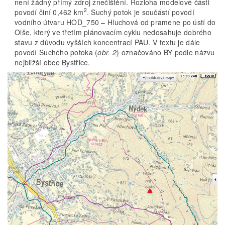
není žádný přímý zdroj znečištění. Rozloha modelové části
2
povodí činí 0,462 km
. Suchý potok je součástí povodí
vodního útvaru HOD_750 – Hluchová od pramene po ústí do
Olše, který ve třetím plánovacím cyklu nedosahuje dobrého
stavu z důvodu vyšších koncentrací PAU. V textu je dále
povodí Suchého potoka (
obr. 2
) označováno BY podle názvu
nejbližší obce Bystřice.