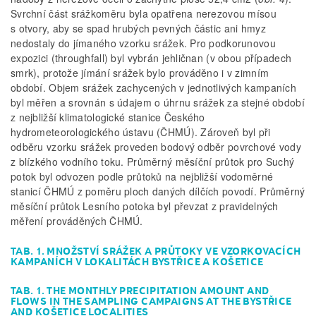
Svrchní část srážkoměru byla opatřena nerezovou mísou
s otvory, aby se spad hrubých pevných částic ani hmyz
nedostaly do jímaného vzorku srážek. Pro podkorunovou
expozici (throughfall) byl vybrán jehličnan (v obou případech
smrk), protože jímání srážek bylo prováděno i v zimním
období. Objem srážek zachycených v jednotlivých kampaních
byl měřen a srovnán s údajem o úhrnu srážek za stejné období
z nejbližší klimatologické stanice Českého
hydrometeorologického ústavu (ČHMÚ). Zároveň byl při
odběru vzorku srážek proveden bodový odběr povrchové vody
z blízkého vodního toku. Průměrný měsíční průtok pro Suchý
potok byl odvozen podle průtoků na nejbližší vodoměrné
stanicí ČHMÚ z poměru ploch daných dílčích povodí. Průměrný
měsíční průtok Lesního potoka byl převzat z pravidelných
měření prováděných ČHMÚ.
TAB. 1. MNOŽSTVÍ SRÁŽEK A PRŮTOKY VE VZORKOVACÍCH
KAMPANÍCH V LOKALITÁCH BYSTŘICE A KOŠETICE
TAB. 1. THE MONTHLY PRECIPITATION AMOUNT AND
FLOWS IN THE SAMPLING CAMPAIGNS AT THE BYSTŘICE
AND KOŠETICE LOCALITIES