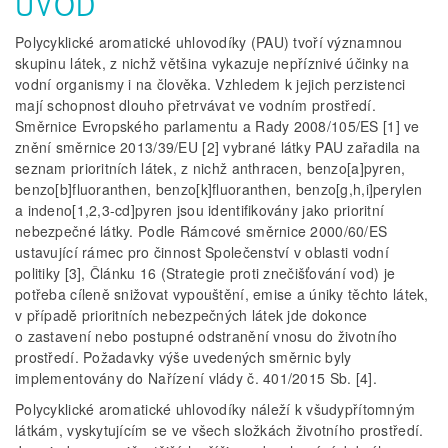
ÚVOD
Polycyklické aromatické uhlovodíky (PAU) tvoří významnou
skupinu látek, z nichž většina vykazuje nepříznivé účinky na
vodní organismy i na člověka. Vzhledem k jejich perzistenci
mají schopnost dlouho přetrvávat ve vodním prostředí.
Směrnice Evropského parlamentu a Rady 2008/105/ES [1] ve
znění směrnice 2013/39/EU [2] vybrané látky PAU zařadila na
seznam prioritních látek, z nichž anthracen, benzo[a]pyren,
benzo[b]fluoranthen, benzo[k]fluoranthen, benzo[g,h,i]perylen
a indeno[1,2,3-cd]pyren jsou identifikovány jako prioritní
nebezpečné látky. Podle Rámcové směrnice 2000/60/ES
ustavující rámec pro činnost Společenství v oblasti vodní
politiky [3], Článku 16 (Strategie proti znečišťování vod) je
potřeba cíleně snižovat vypouštění, emise a úniky těchto látek,
v případě prioritních nebezpečných látek jde dokonce
o zastavení nebo postupné odstranění vnosu do životního
prostředí. Požadavky výše uvedených směrnic byly
implementovány do Nařízení vlády č. 401/2015 Sb. [4].
Polycyklické aromatické uhlovodíky náleží k všudypřítomným
látkám, vyskytujícím se ve všech složkách životního prostředí.