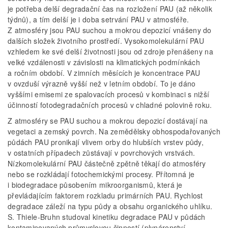
je potřeba delší degradační čas na rozložení PAU (až několik
týdnů), a tím delší je i doba setrvání PAU v atmosféře.
Z atmosféry jsou PAU suchou a mokrou depozicí vnášeny do
dalších složek životního prostředí. Vysokomolekulární PAU
vzhledem ke své delší životnosti jsou od zdroje přenášeny na
velké vzdálenosti v závislosti na klimatických podmínkách
a ročním období. V zimních měsících je koncentrace PAU
v ovzduší výrazně vyšší než v letním období. To je dáno
vyššími emisemi ze spalovacích procesů v kombinaci s nižší
účinností fotodegradačních procesů v chladné polovině roku.
Z atmosféry se PAU suchou a mokrou depozicí dostávají na
vegetaci a zemský povrch. Na zemědělsky obhospodařovaných
půdách PAU pronikají vlivem orby do hlubších vrstev půdy,
v ostatních případech zůstávají v povrchových vrstvách.
Nízkomolekulární PAU částečně zpětně těkají do atmosféry
nebo se rozkládají fotochemickými procesy. Přítomná je
i biodegradace působením mikroorganismů, která je
převládajícím faktorem rozkladu primárních PAU. Rychlost
degradace záleží na typu půdy a obsahu organického uhlíku.
S. Thiele-Bruhn studoval kinetiku degradace PAU v půdách
kontaminovaných průmyslovou činností (plynárenství,