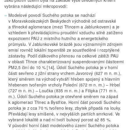
vybrána následující mikropovodí:
Modelové povodí Suchého potoka se nachází
v Moravskoslezských Beskydech východně od ostravské
a třinecké aglomerace (mezi Třincem a Jablunkovem) a je
vzhledem k převládajícímu proudění vzduchu silně zatíženo
expozicemi PAU z místního hutního a energetického
průmyslu. V Jablunkovské brázdě jsou významným zdrojem
emisí rovněž lokální topeniště ze soustředěné i rozptýlené
zástavby. Podíl dálkového přenosu na celkové zátěži PAU
v oblasti Třince charakterizovaný suspendovanými částicemi
PM2,5 činí do 10 % [14]. Údolí Suchého potoka je v horní
části sevřeno z jižní strany vrchem Javorový (627 m n. m.),
který směrem na východ vytváří hřeben spojený s hlavním
hřebenem tvořeným vrcholy Polední (672 m n. m.) – Hrbel
(727 m n. m.) – Loučka (835 m n. m.) a Filipka (771 m n.
m.). Údolí Suchého potoka je otevřené směrem na západ
k aglomeraci Třinec a Bystřice. Horní část povodí Suchého
potoka je z cca 70 % tvořeno lesy, zbytek připadá na louky.
Převládají lesy smíšené, v nejvyšších partiích smrkové. Ve
vybrané lokalitě a nad ní tvoří bukový porost až 85 %.
V původní horní části modelového území Suchého potoka