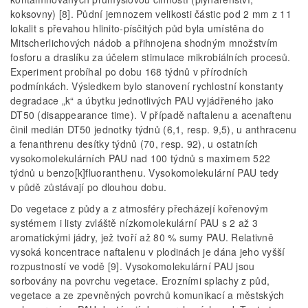
koksovny) [8]. Půdní jemnozem velikosti částic pod 2 mm z 11
lokalit s převahou hlinito-písčitých půd byla umístěna do
Mitscherlichových nádob a přihnojena shodným množstvím
fosforu a draslíku za účelem stimulace mikrobiálních procesů.
Experiment probíhal po dobu 168 týdnů v přírodních
podmínkách. Výsledkem bylo stanovení rychlostní konstanty
degradace „k“ a úbytku jednotlivých PAU vyjádřeného jako
DT50 (disappearance time). V případě naftalenu a acenaftenu
činil medián DT50 jednotky týdnů (6,1, resp. 9,5), u anthracenu
a fenanthrenu desítky týdnů (70, resp. 92), u ostatních
vysokomolekulárních PAU nad 100 týdnů s maximem 522
týdnů u benzo[k]fluoranthenu. Vysokomolekulární PAU tedy
v půdě zůstávají po dlouhou dobu.
Do vegetace z půdy a z atmosféry přecházejí kořenovým
systémem i listy zvláště nízkomolekulární PAU s 2 až 3
aromatickými jádry, jež tvoří až 80 % sumy PAU. Relativně
vysoká koncentrace naftalenu v plodinách je dána jeho vyšší
rozpustností ve vodě [9]. Vysokomolekulární PAU jsou
sorbovány na povrchu vegetace. Erozními splachy z půd,
vegetace a ze zpevněných povrchů komunikací a městských