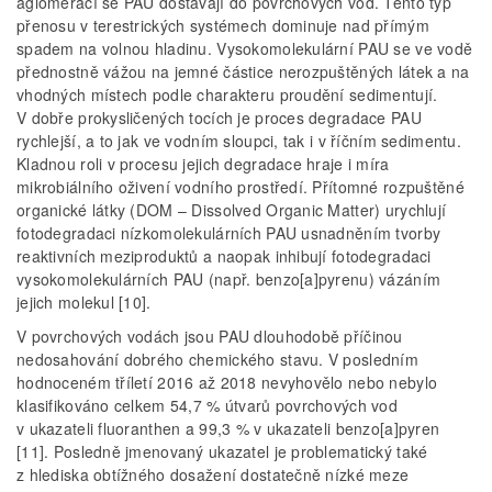
aglomerací se PAU dostávají do povrchových vod. Tento typ
přenosu v terestrických systémech dominuje nad přímým
spadem na volnou hladinu. Vysokomolekulární PAU se ve vodě
přednostně vážou na jemné částice nerozpuštěných látek a na
vhodných místech podle charakteru proudění sedimentují.
V dobře prokysličených tocích je proces degradace PAU
rychlejší, a to jak ve vodním sloupci, tak i v říčním sedimentu.
Kladnou roli v procesu jejich degradace hraje i míra
mikrobiálního oživení vodního prostředí. Přítomné rozpuštěné
organické látky (DOM – Dissolved Organic Matter) urychlují
fotodegradaci nízkomolekulárních PAU usnadněním tvorby
reaktivních meziproduktů a naopak inhibují fotodegradaci
vysokomolekulárních PAU (např. benzo[a]­pyrenu) vázáním
jejich molekul [10].
V povrchových vodách jsou PAU dlouhodobě příčinou
nedosahování dobrého chemického stavu. V posledním
hodnoceném tříletí 2016 až 2018 nevyhovělo nebo nebylo
klasifikováno celkem 54,7 % útvarů povrchových vod
v ukazateli fluoranthen a 99,3 % v ukazateli benzo[a]pyren
[11]. Posledně jmenovaný ukazatel je problematický také
z hlediska obtížného dosažení dostatečně nízké meze