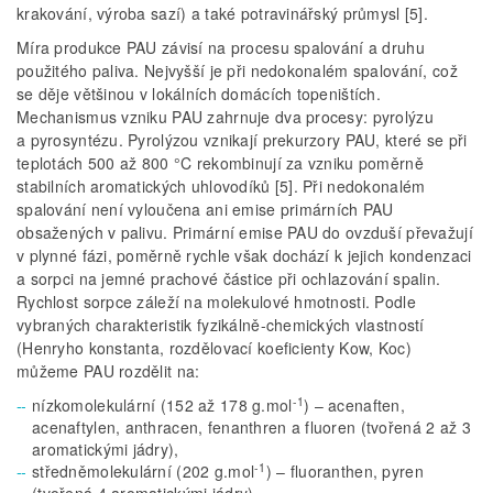
krakování, výroba sazí) a také potravinářský průmysl [5].
Míra produkce PAU závisí na procesu spalování a druhu
použitého paliva. Nejvyšší je při nedokonalém spalování, což
se děje většinou v lokálních domácích topeništích.
Mechanismus vzniku PAU zahrnuje dva procesy: pyrolýzu
a pyrosyntézu. Pyrolýzou vznikají prekurzory PAU, které se při
teplotách 500 až 800 °C rekombinují za vzniku poměrně
stabilních aromatických uhlovodíků [5]. Při nedokonalém
spalování není vyloučena ani emise primárních PAU
obsažených v palivu. Primární emise PAU do ovzduší převažují
v plynné fázi, poměrně rychle však dochází k jejich kondenzaci
a sorpci na jemné prachové částice při ochlazování spalin.
Rychlost sorpce záleží na molekulové hmotnosti. Podle
vybraných charakteristik fyzikálně-chemických vlastností
(Henryho konstanta, rozdělovací koeficienty Kow, Koc)
můžeme PAU rozdělit na:
-1
nízkomolekulární (152 až 178 g.mol
) – acenaften,
acenaftylen, anthracen, fenanthren a fluoren (tvořená 2 až 3
aromatickými jádry),
-1
středněmolekulární (202 g.mol
) – fluoranthen, pyren