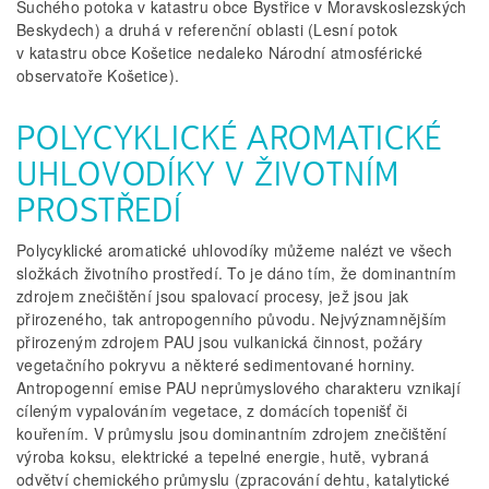
Suchého potoka v katastru obce Bystřice v Moravskoslezských
Beskydech) a druhá v referenční oblasti (Lesní potok
v katastru obce Košetice nedaleko Národní atmosférické
observatoře Košetice).
POLYCYKLICKÉ AROMATICKÉ
UHLOVODÍKY V ŽIVOTNÍM
PROSTŘEDÍ
Polycyklické aromatické uhlovodíky můžeme nalézt ve všech
složkách životního prostředí. To je dáno tím, že dominantním
zdrojem znečištění jsou spalovací procesy, jež jsou jak
přirozeného, tak antropogenního původu. Nejvýznamnějším
přirozeným zdrojem PAU jsou vulkanická činnost, požáry
vegetačního pokryvu a některé sedimentované horniny.
Antropogenní emise PAU neprůmyslového charakteru vznikají
cíleným vypalováním vegetace, z domácích topenišť či
kouřením. V průmyslu jsou dominantním zdrojem znečištění
výroba koksu, elektrické a tepelné energie, hutě, vybraná
odvětví chemického průmyslu (zpracování dehtu, katalytické