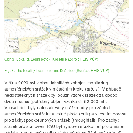
Obr. 3. Lokalita Lesní potok, Košetice (Zdroj: HEIS VÚV)
Fig. 3. The locality Lesní stream, Košetice (Source: HEIS VÚV)
V říjnu 2020 byl v obou lokalitách zahájen monitoring
atmosférických srážek v měsíčním kroku (
tab. 1
). V případě
nedostatečných srážek byl použit vzorek srážek za období
dvou měsíců (potřebný objem vzorku činil 2 000 ml).
V lokalitách byly nainstalovány srážkoměry pro záchyt
atmosférických srážek na volné ploše (bulk) a v lesním porostu
pro záchyt podkorunových srážek (throughfall). Pro záchyt
srážek pro stanovení PAU byl vyroben srážkoměr pro umístění
nádoby z nerezové oceli o záchytné ploše 52,4 cm2 (
obr. 4
).