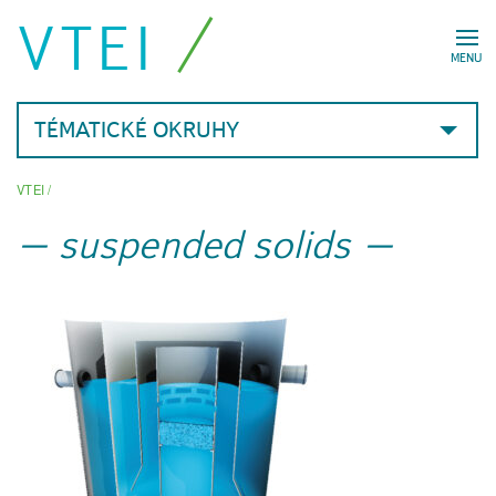
VTEI
MENU
TÉMATICKÉ OKRUHY
VTEI
/
suspended solids