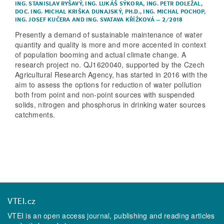
ING. STANISLAV RYŠAVÝ
,
ING. LUKÁŠ SÝKORA
,
ING. PETR DOLEŽAL
,
DOC. ING. MICHAL KRIŠKA DUNAJSKÝ, PH.D.
,
ING. MICHAL POCHOP
,
ING. JOSEF KUČERA
AND
ING. SVATAVA KŘÍŽKOVÁ
–
2/2018
Presently a demand of sustainable maintenance of water
quantity and quality is more and more accented in context
of population booming and actual climate change. A
research project no. QJ1620040, supported by the Czech
Agricultural Research Agency, has started in 2016 with the
aim to assess the options for reduction of water pollution
both from point and non-point sources with suspended
solids, nitrogen and phosphorus in drinking water sources
catchments.
VTEI.cz
VTEI is an open access journal, publishing and reading articles