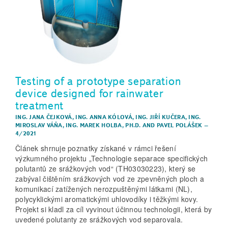
Testing of a prototype separation
device designed for rainwater
treatment
ING. JANA ČEJKOVÁ
,
ING. ANNA KÓLOVÁ
,
ING. JIŘÍ KUČERA
,
ING.
MIROSLAV VÁŇA
,
ING. MAREK HOLBA, PH.D.
AND
PAVEL POLÁŠEK
–
4/2021
Článek shrnuje poznatky získané v rámci řešení
výzkumného projektu „Technologie separace specifických
polutantů ze srážkových vod“ (TH03030223), který se
zabýval čištěním srážkových vod ze zpevněných ploch a
komunikací zatížených nerozpuštěnými látkami (NL),
polycyklickými aromatickými uhlovodíky i těžkými kovy.
Projekt si kladl za cíl vyvinout účinnou technologii, která by
uvedené polutanty ze srážkových vod separovala.