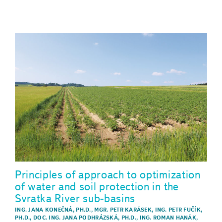
Principles of approach to optimization
of water and soil protection in the
Svratka River sub-basins
ING. JANA KONEČNÁ, PH.D.
,
MGR. PETR KARÁSEK
,
ING. PETR FUČÍK,
PH.D.
,
DOC. ING. JANA PODHRÁZSKÁ, PH.D.
,
ING. ROMAN HANÁK
,