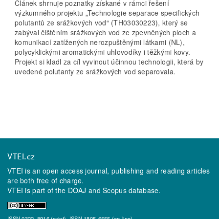
Článek shrnuje poznatky získané v rámci řešení
výzkumného projektu „Technologie separace specifických
polutantů ze srážkových vod“ (TH03030223), který se
zabýval čištěním srážkových vod ze zpevněných ploch a
komunikací zatížených nerozpuštěnými látkami (NL),
polycyklickými aromatickými uhlovodíky i těžkými kovy.
Projekt si kladl za cíl vyvinout účinnou technologii, která by
uvedené polutanty ze srážkových vod separovala.
VTEI.cz
VTEI is an open access journal, publishing and reading articles
are both free of charge.
VTEI is part of the
DOAJ
and
Scopus
database.
ISSN 0322–8916 (print), ISSN 1805-6555 (on-line)