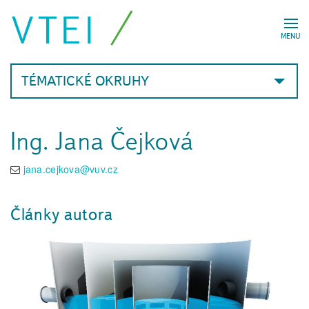
VTEI
MENU
TÉMATICKÉ OKRUHY
Ing. Jana Čejková
jana.cejkova@vuv.cz
Články autora