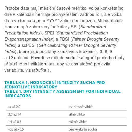
Protože data mají měsíční časové měřítko, volba konkrétního
dne v kalendáři nehraje pro vykreslení žádnou roli, ale volba
data ve formátu „mm-YYYY“ zatím není možná. Momentálně
jsou v mapě zobrazeny indikátory SPI (
Standardized
Precipitation Index
), SPEI (
Standardized Precipitation
Evapotranspiration Index
) a PDSI (
Palmer Drought Severity
Index
) a scPDSI (
Self-calibrating Palmer Drought Severity
Index
), které jsou počítány klouzavě s krokem 1, 3, 6, 9
a 12 měsíců. Povodí se dělí do sedmi kategorií podle hodnoty
příslušného indikátoru tak, aby se dostatečně projevila
variabilita, viz
tabulka 1
.
TABULKA 1. HODNOCENÍ INTENZITY SUCHA PRO
JEDNOTLIVÉ INDIKÁTORY
TABLE 1. DRY INTENSITY ASSESSMENT FOR INDIVIDUAL
INDICATORS