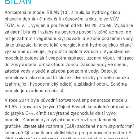
BILAN
Konceptuální model BILAN [13], simulující hydrologickou
bilanci v denním či měsíčním časovém kroku, je ve VÚV
TGM, v. v. i., vyvíjen a používán od 90. let 20. století. Vyjadřuje
základní bilanční vztahy na povrchu povodí v zóně aerace, do
níž je zahrnut i vegetační kryt povodí, a v zóně podzemní vody.
Jako ukazatel bilance toků energie, která hydrologickou bilanci
významně ovlivňuje, je použita teplota vzduchu. Výpočtem se
modeluje potenciální evapotranspirace, územní výpar, infiltrace
do zóny aerace, průsak touto zónou, zásoba vody ve sněhu,
zásoba vody v půdě a zásoba podzemní vody. Odtok je
modelován jako součet tří složek: dvě složky přímého odtoku
(zahrnující i hypodermický odtok) a základní odtok. Schéma
modelu je uvedeno na
obr. 4
.
V roce 2011 byla původní softwarová implementace modelu
BILAN, napsaná v jazyce Object Pascal, kompletně přepsána
do jazyka C++, čímž se výrazně zjednodušil další vývoj
modelu. Zároveň byla vytvořena dvě rozhraní k modelu:
grafické uživatelské rozhraní (GUI) založené na multiplatformní
knihovně Qt a balík pro statistické a programovací prostředí R.