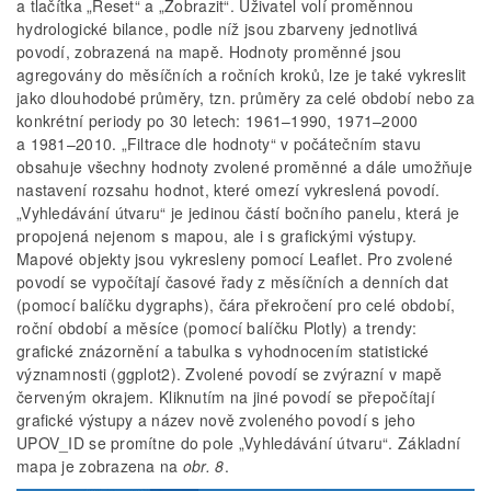
a tlačítka „Reset“ a „Zobrazit“. Uživatel volí proměnnou
hydrologické bilance, podle níž jsou zbarveny jednotlivá
povodí, zobrazená na mapě. Hodnoty proměnné jsou
agregovány do měsíčních a ročních kroků, lze je také vykreslit
jako dlouhodobé průměry, tzn. průměry za celé období nebo za
konkrétní periody po 30 letech: 1961–1990, 1971–2000
a 1981–2010. „Filtrace dle hodnoty“ v počátečním stavu
obsahuje všechny hodnoty zvolené proměnné a dále umožňuje
nastavení rozsahu hodnot, které omezí vykreslená povodí.
„Vyhledávání útvaru“ je jedinou částí bočního panelu, která je
propojená nejenom s mapou, ale i s grafickými výstupy.
Mapové objekty jsou vykresleny pomocí Leaflet. Pro zvolené
povodí se vypočítají časové řady z měsíčních a denních dat
(pomocí balíčku dygraphs), čára překročení pro celé období,
roční období a měsíce (pomocí balíčku Plotly) a trendy:
grafické znázornění a tabulka s vyhodnocením statistické
významnosti (ggplot2). Zvolené povodí se zvýrazní v mapě
červeným okrajem. Kliknutím na jiné povodí se přepočítají
grafické výstupy a název nově zvoleného povodí s jeho
UPOV_ID se promítne do pole „Vyhledávání útvaru“. Základní
mapa je zobrazena na
obr. 8
.