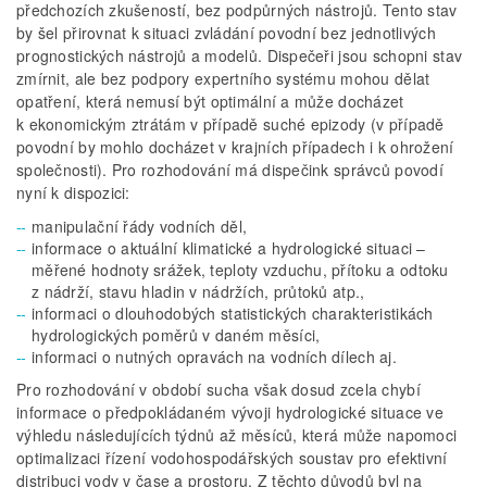
předchozích zkušeností, bez podpůrných nástrojů. Tento stav
by šel přirovnat k situaci zvládání povodní bez jednotlivých
prognostických nástrojů a modelů. Dispečeři jsou schopni stav
zmírnit, ale bez podpory expertního systému mohou dělat
opatření, která nemusí být optimální a může docházet
k ekonomickým ztrátám v případě suché epizody (v případě
povodní by mohlo docházet v krajních případech i k ohrožení
společnosti). Pro rozhodování má dispečink správců povodí
nyní k dispozici:
manipulační řády vodních děl,
informace o aktuální klimatické a hydrologické situaci –
měřené hodnoty srážek, teploty vzduchu, přítoku a odtoku
z nádrží, stavu hladin v nádržích, průtoků atp.,
informaci o dlouhodobých statistických charakteristikách
hydrologických poměrů v daném měsíci,
informaci o nutných opravách na vodních dílech aj.
Pro rozhodování v období sucha však dosud zcela chybí
informace o předpokládaném vývoji hydrologické situace ve
výhledu následujících týdnů až měsíců, která může napomoci
optimalizaci řízení vodohospodářských soustav pro efektivní
distribuci vody v čase a prostoru. Z těchto důvodů byl na