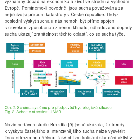
významný dopad na ekonomiku a život ve střední a východní
Evropě. Pomineme-li povodně, jsou sucha považována za
nejničivější přírodní katastrofy v České republice. I když
poslední výskyt sucha u nás nemohl být přímo spojen
s člověkem způsobenou změnou klimatu, odhadované dopady
sucha ukazují zranitelnost těchto oblastí, co se sucha týče.
Obr. 2. Schéma systému pro předpověď hydrologické situace
Fig. 2. Scheme of system HAMR
Navíc nedávná studie Brázdila [9] jasně ukázala, že trendy
k výskytu častějšího a intenzivnějšího sucha nelze vysvětlit
jinou přirozenou příčinou, jakými jsou kolísání sluneční aktivity,