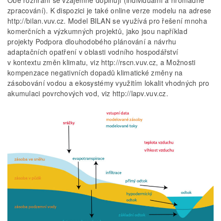
Obě rozhraní se vzájemně doplňují (individuální a hromadné
zpracování). K dispozici je také online verze modelu na adrese
http://bilan.vuv.cz. Model BILAN se využívá pro řešení mnoha
komerčních a výzkumných projektů, jako jsou například
projekty Podpora dlouhodobého plánování a návrhu
adaptačních opatření v oblasti vodního hospodářství
v kontextu změn klimatu, viz http://rscn.vuv.cz, a Možnosti
kompenzace negativních dopadů klimatické změny na
zásobování vodou a ekosystémy využitím lokalit vhodných pro
akumulaci povrchových vod, viz http://lapv.vuv.cz.