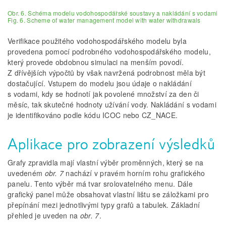
Obr. 6. Schéma modelu vodohospodářské soustavy a nakládání s vodami
Fig. 6. Scheme of water management model with water withdrawals
Verifikace použitého vodohospodářského modelu byla
provedena pomocí podrobného vodohospodářského modelu,
který provede obdobnou simulaci na menším povodí.
Z dřívějších výpočtů by však navržená podrobnost měla být
dostačující. Vstupem do modelu jsou údaje o nakládání
s vodami, kdy se hodnotí jak povolené množství za den či
měsíc, tak skutečné hodnoty užívání vody. Nakládání s vodami
je identifikováno podle kódu ICOC nebo CZ_NACE.
Aplikace pro zobrazení výsledků
Grafy zpravidla mají vlastní výběr proměnných, který se na
uvedeném
obr. 7
nachází v pravém horním rohu grafického
panelu. Tento výběr má tvar srolovatelného menu. Dále
grafický panel může obsahovat vlastní lištu se záložkami pro
přepínání mezi jednotlivými typy grafů a tabulek. Základní
přehled je uveden na
obr. 7
.