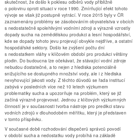
skutečnost, že došlo k poklesu odběrů vody přibližně
o polovinu oproti situaci v roce 1990. Zmírňující efekt tohoto
vývoje se však již postupně vytrácí. V roce 2015 byly v ČR
zaznamenány problémy se zásobováním obyvatelstva v obcích
s nedostatečně spolehlivými vodními zdroji a výrazně vzrostly
dopady sucha na zemědělskou produkci a lesní hospodářství,
kde se dopady tohoto jevu projevují obvykle nejdříve, a ostatní
hospodářské sektory. Došlo ke zvýšení počtu dní
s nedostatkem vláhy v klíčovém období pro produkci většiny
plodin. Do budoucna lze očekávat, že stávající vodní zdroje
nebudou dostatečné, a to nejen z hlediska potenciálně
snižujícího se dostupného množství vody, ale i z hlediska
nevyhovující jakosti vody. Z těchto důvodů se řada institucí
zabývá v posledních více než 10 letech výzkumem
problematiky sucha a upozorňuje na problém, který se již
začíná výrazně projevovat. Jednou z klíčových výzkumných
činností je v současnosti tvorba nástroje pro predikci stavu
vodních zdrojů v dlouhodobém měřítku, který je představen
v tomto příspěvku.
V současné době rozhodování dispečerů správců povodí
v období sucha a nedostatku vody probíhá na základě