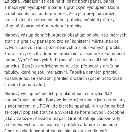
Záložka „Validace“ se dělí na tři části: boční panel, panel
s mapovým výstupem a panel s grafickým výstupem. Boční
panel obsahuje standardní pole „Vrstvy“ a přepínač mezi
následujícími možnostmi: denní průtoky, měsíční průtoky,
přepínání parametrů a m-denní průtoky.
Mapový výstup denních průtoků obsahuje polohu 153 měrných
stanic a grafický panel pro zvolení konkrétní měrné stanice
vytvoří časovou řadu pozorovaných a simulovaných průtoků,
které lze vykreslit v denním, měsíčním a ročním kroku pomocí
menu „Výběr časových řad“ (nachází se v oblasti bočního
panelu). Záložku grafického panelu lze přepnout z grafů na
tabulky, které nejsou interaktivní. Tabulka denních průtoků
obsahuje pouze základní přehled o datech (počet pozorování,
střední hodnotu atd.).
Mapový výstup měsíčních průtoků obsahuje pozice 542
vodoměrných stanic. Body vodoměrných stanic jsou propojeny
s informacemi o UPOVu, do kterého spadají. Kliknutím na bod
se objeví popisek stanice a vykreslí se horní povodí, obdobně
jako v záložce „Základní mapa“. Graf obsahuje časové řady
pozorovaných a simulovaných průtoků a tabulka obsahuje
číselné vyhodnocení přesností simulovaných dat vůči