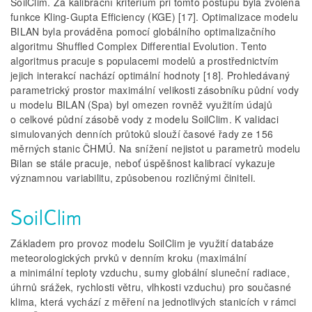
SoilClim. Za kalibrační kritérium při tomto postupu byla zvolena
funkce Kling-Gupta Efficiency (KGE) [17]. Optimalizace modelu
BILAN byla prováděna pomocí globálního optimalizačního
algoritmu Shuffled Complex Differential Evolution. Tento
algoritmus pracuje s populacemi modelů a prostřednictvím
jejich interakcí nachází optimální hodnoty [18]. Prohledávaný
parametrický prostor maximální velikosti zásobníku půdní vody
u modelu BILAN (Spa) byl omezen rovněž využitím údajů
o celkové půdní zásobě vody z modelu SoilClim. K validaci
simulovaných denních průtoků slouží časové řady ze 156
měrných stanic ČHMÚ. Na snížení nejistot u parametrů modelu
Bilan se stále pracuje, neboť úspěšnost kalibrací vykazuje
významnou variabilitu, způsobenou rozličnými činiteli.
SoilClim
Základem pro provoz modelu SoilClim je využití databáze
meteorologických prvků v denním kroku (maximální
a minimální teploty vzduchu, sumy globální sluneční radiace,
úhrnů srážek, rychlosti větru, vlhkosti vzduchu) pro současné
klima, která vychází z měření na jednotlivých stanicích v rámci