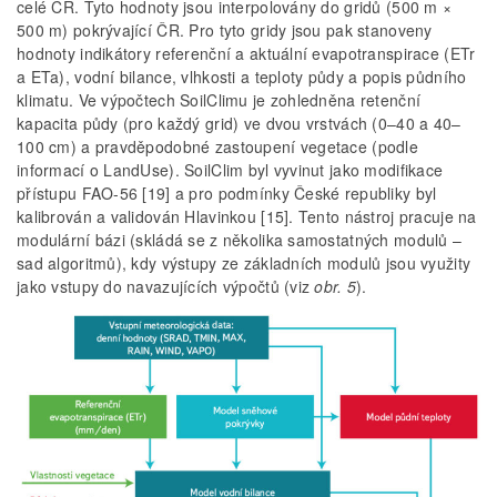
celé ČR. Tyto hodnoty jsou interpolovány do gridů (500 m ×
500 m) pokrývající ČR. Pro tyto gridy jsou pak stanoveny
hodnoty indikátory referenční a aktuální evapotranspirace (ETr
a ETa), vodní bilance, vlhkosti a teploty půdy a popis půdního
klimatu. Ve výpočtech SoilClimu je zohledněna retenční
kapacita půdy (pro každý grid) ve dvou vrstvách (0–40 a 40–
100 cm) a pravděpodobné zastoupení vegetace (podle
informací o LandUse). SoilClim byl vyvinut jako modifikace
přístupu FAO-56 [19] a pro podmínky České republiky byl
kalibrován a validován Hlavinkou [15]. Tento nástroj pracuje na
modulární bázi (skládá se z několika samostatných modulů –
sad algoritmů), kdy výstupy ze základních modulů jsou využity
jako vstupy do navazujících výpočtů (viz
obr. 5
).