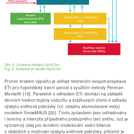
Obr. 5. Schéma modelu SoilClim
Fig. 5. Scheme of model SoilClim
Prvním krokem výpočtu je odhad referenční evapotranspirace
ETr pro hypotetický travní porost s využitím metody Penman-
Monteith [19]. Paralelně s odhadem ETr dochází na základě
denních hodnot teploty vzduchu a srážkových úhrnů k odhadu
výskytu sněhové pokrývky (vč. obsahu akumulované vody)
modelem SnowMAUS [20]. Tímto způsobem jsou odhadovány
i termíny a intenzita případného postupného tání sněhu, což je
významný údaj pro korektní modelování vodní bilance
v obdobích s možností výskytu sněhové pokrývky, přičemž je