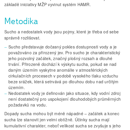
základě iniciativy MŽP vyvinut systém HAMR.
Metodika
Sucho a nedostatek vody jsou pojmy, které je třeba od sebe
správně rozlišovat.
Sucho představuje dočasný pokles dostupnosti vody a je
považováno za přirozený jev. Pro sucho je charakteristický
jeho pozvolný začátek, značný plošný rozsah a dlouhé
trvání. Přirozeně dochází k výskytu sucha, pokud se nad
daným územím vyskytne anomálie v atmosférických
cirkulačních procesech v podobě vysokého tlaku vzduchu
beze srážek, která setrvává po dlouhou dobu nad určitým
územím.
Nedostatek vody je deﬁnován jako situace, kdy vodní zdroj
není dostatečný pro uspokojení dlouhodobých průměrných
požadavků na vodu.
Dopady sucha mohou být méně nápadné – začátek a konec
sucha lze stanovit jen velmi obtížně. Účinky sucha mají
kumulativní charakter, neboť velikost sucha se zvyšuje s jeho