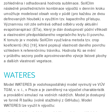
zohledněna i odhadovaná hodnota sublimace. SoilClim
následně prostřednictvím kombinace výpočtů v denním kroku
umožňuje modelovat obsah vody v půdě (pro každou ze dvou
definovaných hloubek) s využitím tzv. kapacitního přístupu.
Významnou roli zde sehrává odhad odběru vody aktuální
evapotranspirací (ETa), který je dán dostupností půdní vlhkosti
a vlastnostmi předpokládaného vegetačního krytu či povrchu.
K tomuto je v modelu SoilClim využívána metoda tzv. crop
koeficientů (Kc) [19], které popisují vlastnosti daného povrchu
vzhledem k referenčnímu trávníku. Hodnota Kc se mění
v průběhu sezony podle aproximovaného vývoje listové plochy
a dalších vlastností vegetace.
WATERES
Model WATERES je vodohospodářský model vyvinutý ve VÚV
TGM, v. v. i., v Praze a je zaměřený na výpočet charakteristik
a provádění simulací na vodních nádržích. Model je dostupný
ve formě R balíku (volně stažitelný z GitHubu). Model
WATERES lze využít k výpočtu: