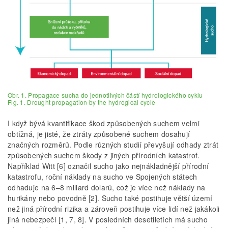
Obr. 1. Propagace sucha do jednotlivých částí hydrologického cyklu
Fig. 1. Drought propagation by the hydrogical cycle
I když bývá kvantiﬁkace škod způsobených suchem velmi
obtížná, je jisté, že ztráty způsobené suchem dosahují
značných rozměrů. Podle různých studií převyšují odhady ztrát
způsobených suchem škody z jiných přírodních katastrof.
Například Witt [6] označil sucho jako nejnákladnější přírodní
katastrofu, roční náklady na sucho ve Spojených státech
odhaduje na 6–8 miliard dolarů, což je více než náklady na
hurikány nebo povodně [2]. Sucho také postihuje větší území
než jiná přírodní rizika a zároveň postihuje více lidí než jakákoli
jiná nebezpečí [1, 7, 8]. V posledních desetiletích má sucho