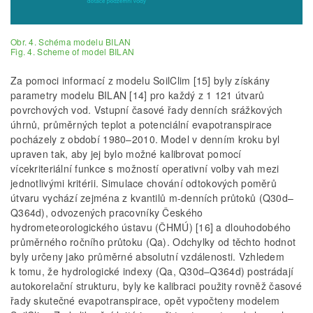
Obr. 4. Schéma modelu BILAN
Fig. 4. Scheme of model BILAN
Za pomoci informací z modelu SoilClim [15] byly získány
parametry modelu BILAN [14] pro každý z 1 121 útvarů
povrchových vod. Vstupní časové řady denních srážkových
úhrnů, průměrných teplot a potenciální evapotranspirace
pocházely z období 1980–2010. Model v denním kroku byl
upraven tak, aby jej bylo možné kalibrovat pomocí
vícekriteriální funkce s možností operativní volby vah mezi
jednotlivými kritérii. Simulace chování odtokových poměrů
útvaru vychází zejména z kvantilů m-denních průtoků (Q30d–
Q364d), odvozených pracovníky Českého
hydrometeorologického ústavu (ČHMÚ) [16] a dlouhodobého
průměrného ročního průtoku (Qa). Odchylky od těchto hodnot
byly určeny jako průměrné absolutní vzdálenosti. Vzhledem
k tomu, že hydrologické indexy (Qa, Q30d–Q364d) postrádají
autokorelační strukturu, byly ke kalibraci použity rovněž časové
řady skutečné evapotranspirace, opět vypočteny modelem