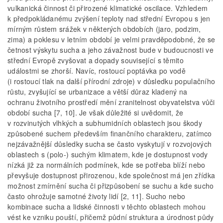
vulkanická činnost či přirozené klimatické oscilace. Vzhledem
k předpokládanému zvýšení teploty nad střední Evropou s jen
mírným růstem srážek v některých obdobích (jaro, podzim,
zima) a poklesu v letním období je velmi pravděpodobné, že se
četnost výskytu sucha a jeho závažnost bude v budoucnosti ve
střední Evropě zvyšovat a dopady související s těmito
událostmi se zhorší. Navíc, rostoucí poptávka po vodě
(i rostoucí tlak na další přírodní zdroje) v důsledku populačního
růstu, zvyšující se urbanizace a větší důraz kladený na
ochranu životního prostředí mění zranitelnost obyvatelstva vůči
období sucha [7, 10]. Je však důležité si uvědomit, že
v rozvinutých vlhkých a subhumidních oblastech jsou škody
způsobené suchem především ﬁnančního charakteru, zatímco
nejzávažnější důsledky sucha se často vyskytují v rozvojových
oblastech s (polo-) suchým klimatem, kde je dostupnost vody
nízká již za normálních podmínek, kde se potřeba blíží nebo
převyšuje dostupnost přirozenou, kde společnost má jen zřídka
možnost zmírnění sucha či přizpůsobení se suchu a kde sucho
často ohrožuje samotné životy lidí [2, 11]. Sucho nebo
kombinace sucha a lidské činnosti v těchto oblastech mohou
vést ke vzniku pouští, přičemž půdní struktura a úrodnost půdy