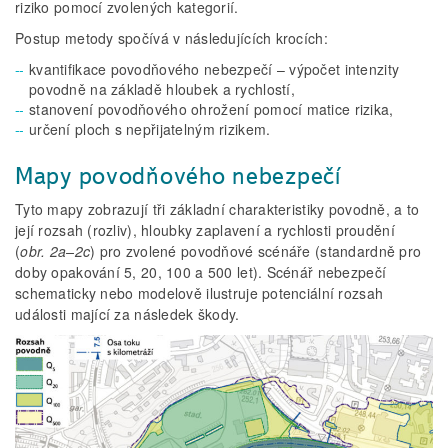
riziko pomocí zvolených kategorií.
Postup metody spočívá v následujících krocích:
kvantifikace povodňového nebezpečí – výpočet intenzity
povodně na základě hloubek a rychlostí,
stanovení povodňového ohrožení pomocí matice rizika,
určení ploch s nepřijatelným rizikem.
Mapy povodňového nebezpečí
Tyto mapy zobrazují tři základní charakteristiky povodně, a to
její rozsah (rozliv), hloubky zaplavení a rychlosti proudění
(
obr. 2a–2c
) pro zvolené povodňové scénáře (standardně pro
doby opakování 5, 20, 100 a 500 let). Scénář nebezpečí
schematicky nebo modelově ilustruje potenciální rozsah
události mající za následek škody.