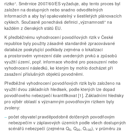
riziko“. Směrnice 2007/60/ES vyžaduje, aby tento proces byl
založen na dostupných nebo snadno odvoditelných
informacích a aby byl opakovatelný v šestiletých plánovacích
cyklech. Současně ponechává definici „významnosti“ na
každém z členských států EU.
K předběžnému vyhodnocení povodňových rizik v České
republice byly použity zásadně standardně zpracovávané
databáze poskytující podklady zejména o lokalizaci
a prostorovém vymezení dále uvedených prvků a způsobů
využití území, popř. informace vhodné pro posouzení nebo
vyhodnocení následků, ke kterým by mohlo docházet při
zasažení příslušných objektů povodněmi.
Předběžné vyhodnocení povodňových rizik bylo založeno na
využití dvou základních hledisek, podle kterých lze dopad
povodňového nebezpečí kvantifikovat [1]. Základními hledisky
pro výběr oblastí s významným povodňovým rizikem byly
zvoleny:
počet obyvatel pravděpodobně dotčených povodňovým
nebezpečím v záplavových územích podle všech dostupných
scénářů nebezpečí (zejména Q
, Q
, Q
), v průměru za
5
20
100