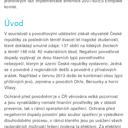
jednotlivých fází implementace směrnice 2007/60/ES Evropské
komisi.
Úvod
V souvislosti s povodňovými událostmi získali obyvatelé České
republiky za posledních téměř dvacet let tragické zkušenosti,
které dokládají smutné údaje: 137 obětí na lidských životech
a téměř 188 mld. Kč materiálních škod. Negativní povodňové
dopady vyplývají ze dvou hlavních typů povodňového
nebezpečí, kterým je území České republiky vystaveno. Jedná
se o povodně z regionálních dešťů a povodně z přívalových
srážek. Například v červnu 2013 došlo ke kombinaci obou typů
příčinných jevů, zejména v povodích Ohře, Berounky a horní
Vltavy.
Ochraně před povodněmi je v ČR věnována velká pozornost
a jsou vynakládány nemalé finanční prostředky jak v oblasti
prevence, tak v rámci operativních opatření. Ochrana před
negativními dopady povodní jako soubor opatření je výsledkem
dlouhodobého procesu, v rámci kterého jsou po uvážení všech
racionálních možností řešení zvolena ta efektivní. Za efektivní