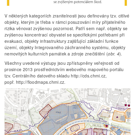
V některých kategoriích zranitelnosti jsou definovány tzv. citlivé
objekty, kterým je třeba v rámci posuzování míry přijatelného
rizika věnovat zvýšenou pozornost. Patří sem např. objekty se
zvýšenou koncentrací obyvatel se specifickými potřebami při
evakuaci, objekty infrastruktury zajišťující základní funkce
území, objekty Integrovaného záchranného systému, objekty
nemovitých kulturních památek a zdroje znečištění (
obr. 4
).
Všechny uvedené výstupy jsou zpřístupněny veřejnosti od
prosince 2013 prostřednictvím webového mapového portálu
tzv. Centrálního datového skladu http://cds.chmi.cz,
popř. http://floodmaps.chmi.cz.