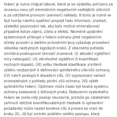
řešení je nutno chápat takové, které je ve výsledku pořízeno za
únosnou cenu při minimálních negativních vedlejších účincích
a za udržitelné provozní (servisní) náklady. K tomu je nutné ve
fázi tvorby návrhů opatření propojit řadu informací, znalostí,
výsledků pozorování tak, aby bylo možné minimalizovat
případné kolize zájmů, účelů a efektů. Nicméně uplatnění
systémových přístupů v řešení ochrany před negativními
účinky povodní a dalšími průvodními jevy vyžaduje provedení
několika nezbytných logických kroků. Z obecného pohledu
zmíněná posloupnost činností znamená: (I) aktuální vyjádření
míry nebezpečí, (II) věrohodné vyjádření či kvantifikaci
možných dopadů, (III) volbu hledisek klasifikace a kritérií
výběru nezbytných k definování splnitelného cíle/cílů ochrany,
(IV) návrh postupů k dosažení cílů, (V) vypracování variant
srovnatelných z pohledu plnění cílů ochrany, (VI) výběr
optimálního řešení. Optimem může často být kostra systému
ochrany sestavené z klíčových prvků. Nalezením výsledného
řešení se zcela celý postup neuzavírá, protože po následném
zahrnutí obtížně kvantifikovatelných hledisek či upřesnění
požadavků může nastat korekce cílů a proces se vrací do
kroku (II). Již byl zmíněn problém celého postupu, který