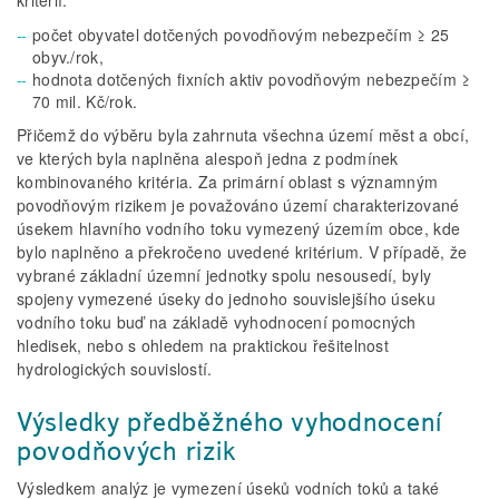
kritérií:
počet obyvatel dotčených povodňovým nebezpečím ≥ 25
obyv./rok,
hodnota dotčených fixních aktiv povodňovým nebezpečím ≥
70 mil. Kč/rok.
Přičemž do výběru byla zahrnuta všechna území měst a obcí,
ve kterých byla naplněna alespoň jedna z podmínek
kombinovaného kritéria. Za primární oblast s významným
povodňovým rizikem je považováno území charakterizované
úsekem hlavního vodního toku vymezený územím obce, kde
bylo naplněno a překročeno uvedené kritérium. V případě, že
vybrané základní územní jednotky spolu nesousedí, byly
spojeny vymezené úseky do jednoho souvislejšího úseku
vodního toku buď na základě vyhodnocení pomocných
hledisek, nebo s ohledem na praktickou řešitelnost
hydrologických souvislostí.
Výsledky předběžného vyhodnocení
povodňových rizik
Výsledkem analýz je vymezení úseků vodních toků a také