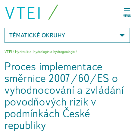
VTEI
MENU
TÉMATICKÉ OKRUHY
VTEI
/
Hydraulika, hydrologie a hydrogeologie
/
Proces implementace
směrnice 2007/60/ES o
vyhodnocování a zvládání
povodňových rizik v
podmínkách České
republiky