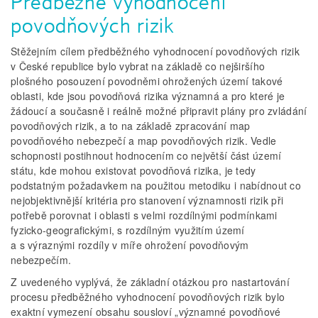
Předběžné vyhodnocení
povodňových rizik
Stěžejním cílem předběžného vyhodnocení povodňových rizik
v České republice bylo vybrat na základě co nejširšího
plošného posouzení povodněmi ohrožených území takové
oblasti, kde jsou povodňová rizika významná a pro které je
žádoucí a současně i reálně možné připravit plány pro zvládání
povodňových rizik, a to na základě zpracování map
povodňového nebezpečí a map povodňových rizik. Vedle
schopnosti postihnout hodnocením co největší část území
státu, kde mohou existovat povodňová rizika, je tedy
podstatným požadavkem na použitou metodiku i nabídnout co
nejobjektivnější kritéria pro stanovení významnosti rizik při
potřebě porovnat i oblasti s velmi rozdílnými podmínkami
fyzicko­‑geografickými, s rozdílným využitím území
a s výraznými rozdíly v míře ohrožení povodňovým
nebezpečím.
Z uvedeného vyplývá, že základní otázkou pro nastartování
procesu předběžného vyhodnocení povodňových rizik bylo
exaktní vymezení obsahu sousloví „významné povodňové