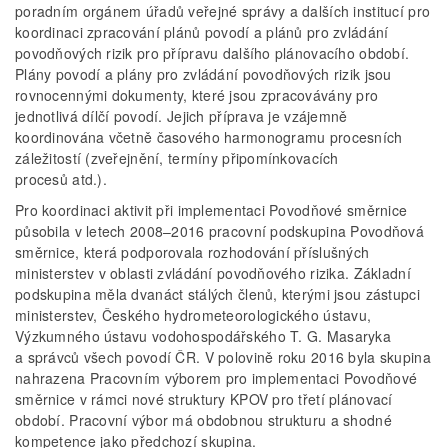
poradním orgánem úřadů veřejné správy a dalších institucí pro
koordinaci zpracování plánů povodí a plánů pro zvládání
povodňových rizik pro přípravu dalšího plánovacího období.
Plány povodí a plány pro zvládání povodňových rizik jsou
rovnocennými dokumenty, které jsou zpracovávány pro
jednotlivá dílčí povodí. Jejich příprava je vzájemně
koordinována včetně časového harmonogramu procesních
záležitostí (zveřejnění, termíny připomínkovacích
procesů atd.).
Pro koordinaci aktivit při implementaci Povodňové směrnice
působila v letech 2008–2016 pracovní podskupina Povodňová
směrnice, která podporovala rozhodování příslušných
ministerstev v oblasti zvládání povodňového rizika. Základní
podskupina měla dvanáct stálých členů, kterými jsou zástupci
ministerstev, Českého hydrometeorologického ústavu,
Výzkumného ústavu vodohospodářského T. G. Masaryka
a správců všech povodí ČR. V polovině roku 2016 byla skupina
nahrazena Pracovním výborem pro implementaci Povodňové
směrnice v rámci nové struktury KPOV pro třetí plánovací
období. Pracovní výbor má obdobnou strukturu a shodné
kompetence jako předchozí skupina.