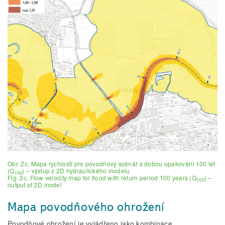
Obr. 2c. Mapa rychlostí pro povodňový scénář s dobou opakování 100 let
(Q
) – výstup z 2D hydraulického modelu
100
Fig. 2c. Flow velocity map for flood with return period 100 years (Q
) –
100
output of 2D model
Mapa povodňového ohrožení
Povodňové ohrožení je vyjádřeno jako kombinace