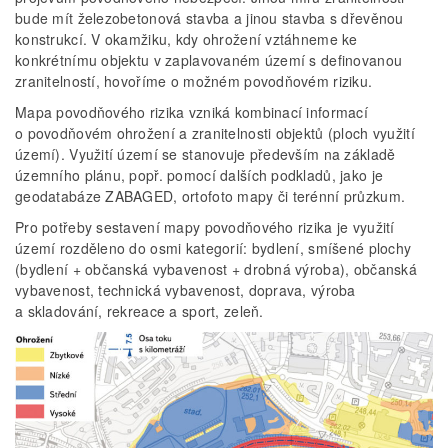
bude mít železobetonová stavba a jinou stavba s dřevěnou
konstrukcí. V okamžiku, kdy ohrožení vztáhneme ke
konkrétnímu objektu v zaplavovaném území s definovanou
zranitelností, hovoříme o možném povodňovém riziku.
Mapa povodňového rizika vzniká kombinací informací
o povodňovém ohrožení a zranitelnosti objektů (ploch využití
území). Využití území se stanovuje především na základě
územního plánu, popř. pomocí dalších podkladů, jako je
geodatabáze ZABAGED, ortofoto mapy či terénní průzkum.
Pro potřeby sestavení mapy povodňového rizika je využití
území rozděleno do osmi kategorií: bydlení, smíšené plochy
(bydlení + občanská vybavenost + drobná výroba), občanská
vybavenost, technická vybavenost, doprava, výroba
a skladování, rekreace a sport, zeleň.