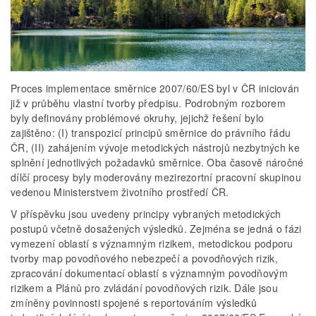
Proces implementace směrnice 2007/60/ES byl v ČR iniciován
již v průběhu vlastní tvorby předpisu. Podrobným rozborem
byly definovány problémové okruhy, jejichž řešení bylo
zajištěno: (I) transpozicí principů směrnice do právního řádu
ČR, (II) zahájením vývoje metodických nástrojů nezbytných ke
splnění jednotlivých požadavků směrnice. Oba časově náročné
dílčí procesy byly moderovány mezirezortní pracovní skupinou
vedenou Ministerstvem životního prostředí ČR.
V příspěvku jsou uvedeny principy vybraných metodických
postupů včetně dosažených výsledků. Zejména se jedná o fázi
vymezení oblastí s významným rizikem, metodickou podporu
tvorby map povodňového nebezpečí a povodňových rizik,
zpracování dokumentací oblastí s významným povodňovým
rizikem a Plánů pro zvládání povodňových rizik. Dále jsou
zmíněny povinnosti spojené s reportováním výsledků