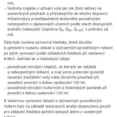
rok;
hodnota majetku v užívání více jak rok (fixní aktiva) na
zastavěných plochách a příslušejícího do silniční dopravní
infrastruktury pravděpodobně dotčeného povodňovým
nebezpečím v záplavových územích podle všech dostupných
scénářů nebezpečí (zejména Q
, Q
, Q
), v průměru za
5
20
100
rok.
Dále byla zvolena pomocná hlediska, která sloužila
k upřesnění rozsahu oblastí s významným povodňovým rizikem
po jejich vymezení podle základních hledisek při nastavení
kritérií. Jednalo se o následující údaje:
povodňové ohrožení objektů, ve kterých se nakládá
s nebezpečnými látkami, a mají proto potenciál způsobit
havarijní znečištění vody nebo životního prostředí při
zasažení povodní s dobou opakování 100 let;
povodňové ohrožení kulturních a historických památek při
povodni s dobou opakování 100 let.
K vlastnímu vymezení oblastí s významným povodňovým
rizikem bylo na základě testovacích analýz doporučeno použít
pro základní hlediska splnění alespoň jedno z uvedených