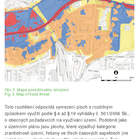
Obr. 3. Mapa povodňového ohrožení
Fig. 3. Map of flood threat
Toto rozdělení odpovídá vymezení ploch s rozdílným
způsobem využití podle § 4 až § 19 vyhlášky č. 501/2006 Sb.,
o obecných požadavcích na využívání území. Podobně jako
v územním plánu jsou plochy, které vyjadřují kategorie
zranitelnosti území, řešeny ve třech časových aspektech (ne