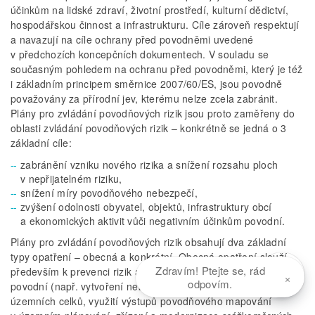
účinkům na lidské zdraví, životní prostředí, kulturní dědictví,
hospodářskou činnost a infrastrukturu. Cíle zároveň respektují
a navazují na cíle ochrany před povodněmi uvedené
v předchozích koncepčních dokumentech. V souladu se
současným pohledem na ochranu před povodněmi, který je též
i základním principem směrnice 2007/60/ES, jsou povodně
považovány za přírodní jev, kterému nelze zcela zabránit.
Plány pro zvládání povodňových rizik jsou proto zaměřeny do
oblasti zvládání povodňových rizik – konkrétně se jedná o 3
základní cíle:
zabránění vzniku nového rizika a snížení rozsahu ploch
v nepřijatelném riziku,
snížení míry povodňového nebezpečí,
zvýšení odolnosti obyvatel, objektů, infrastruktury obcí
a ekonomických aktivit vůči negativním účinkům povodní.
Plány pro zvládání povodňových rizik obsahují dva základní
typy opatření – obecná a konkrétní. Obecná opatření slouží
Zdravím! Ptejte se, rád
především k prevenci rizik a zlepšení připravenosti zvládání
×
odpovím.
povodní (např. vytvoření nebo aktualizace povodňových plánů
územních celků, využití výstupů povodňového mapování