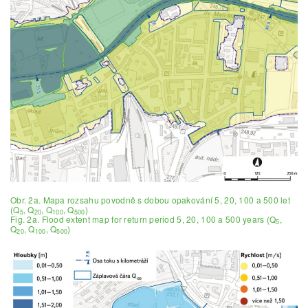
Obr. 2a. Mapa rozsahu povodně s dobou opakování 5, 20, 100 a 500 let
(Q
, Q
, Q
, Q
)
5
20
100
500
Fig. 2a. Flood extent map for return period 5, 20, 100 a 500 years (Q
,
5
Q
, Q
, Q
)
20
100
500