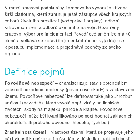
V rámci pracovní podskupiny i pracovního výboru je zřízena
širší platforma, která zahrnuje ještě zástupce všech krajských
odborů životního prostředí (vodoprávní orgány), odborů
krizového řízení a odborů územního rozvoje. Rozšířený
pracovní výbor pro implementaci Povodňové směrnice má 40
členů a setkává se zpravidla jedenkrát ročně, vyjadřuje se
k postupu implementace a projednává podněty ze svého
regionu.
Definice pojmů
Povodňové nebezpečí
– charakterizuje stav s potenciálem
způsobit nežádoucí následky (povodňové škody) v záplavovém
území. Povodňové nebezpečí lze definovat také jako „hrozbu“
události (povodně), která vyvolá např. ztráty na lidských
životech, škody na majetku, přírodě a krajině. Povodňové
nebezpečí může být kvantifikováno pomocí hodnot základních
charakteristik průběhu povodně (hloubka, rychlost).
Zranitelnost území
– vlastnost území, která se projevuje jeho
náchylností k poškození a škodám v důsledku malé odolnosti