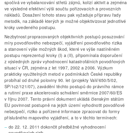
spočívá ve vybalancování střetů zájmů, kolizí aktivit a zejména
ve výsledné efektivní výši součtu pořizovacích a provozních
nákladů. Dosažení tohoto stavu pak vyžaduje přípravu řady
metodik, na základě kterých je možné objektivizovat jednotlivé
kroky uvedeného postupu.
Nezbytnost propracovaných objektivních postupů posuzování
míry povodňového nebezpečí, vyjádření povodňového rizika
a stanovení výše možných škod, které ve výše nastíněném
postupu reprezentují kroky (I) a (II), připomínala doporučení
z výsledných zpráv vyhodnocení katastrofálních povodňových
situací v ČR, zejména z let 1997, 2002 a 2006. Výzkum
prakticky využitelných metod v podmínkách České republiky
probíhal od druhé poloviny 90. let (projekty VaV/650/5/02,
SP/1c2/121/07), zavádění těchto postupů do právního rámce
a rutinní praxe akcelerovalo schválení směrnice 2007/60/ES
v říjnu 2007. Tento právní dokument ukládá členským státům
EU povinnost postupně na jejich území vyhodnotit povodňové
nebezpečí, riziko a pořízené informace zpracovat do formy
příslušného mapového vyjádření, a to v těchto termínech:
do 22. 12. 2011 dokončit předběžné vyhodnocení
povodňových rizik,