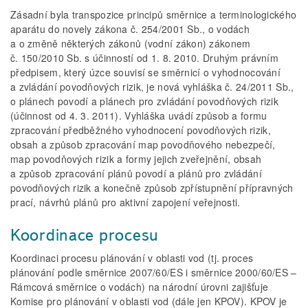
Zásadní byla transpozice principů směrnice a terminologického
aparátu do novely zákona č. 254/2001 Sb., o vodách
a o změně některých zákonů (vodní zákon) zákonem
č. 150/2010 Sb. s účinností od 1. 8. 2010. Druhým právním
předpisem, který úzce souvisí se směrnicí o vyhodnocování
a zvládání povodňových rizik, je nová vyhláška č. 24/2011 Sb.,
o plánech povodí a plánech pro zvládání povodňových rizik
(účinnost od 4. 3. 2011). Vyhláška uvádí způsob a formu
zpracování předběžného vyhodnocení povodňových rizik,
obsah a způsob zpracování map povodňového nebezpečí,
map povodňových rizik a formy jejich zveřejnění, obsah
a způsob zpracování plánů povodí a plánů pro zvládání
povodňových rizik a konečně způsob zpřístupnění přípravných
prací, návrhů plánů pro aktivní zapojení veřejnosti.
Koordinace procesu
Koordinaci procesu plánování v oblasti vod (tj. proces
plánování podle směrnice 2007/60/ES i směrnice 2000/60/ES –
Rámcová směrnice o vodách) na národní úrovni zajišťuje
Komise pro plánování v oblasti vod (dále jen KPOV). KPOV je