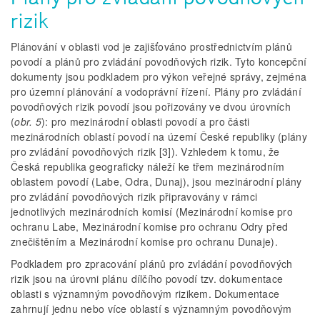
rizik
Plánování v oblasti vod je zajišťováno prostřednictvím plánů
povodí a plánů pro zvládání povodňových rizik. Tyto koncepční
dokumenty jsou podkladem pro výkon veřejné správy, zejména
pro územní plánování a vodoprávní řízení. Plány pro zvládání
povodňových rizik povodí jsou pořizovány ve dvou úrovních
(
obr. 5
): pro mezinárodní oblasti povodí a pro části
mezinárodních oblastí povodí na území České republiky (plány
pro zvládání povodňových rizik [3]). Vzhledem k tomu, že
Česká republika geograficky náleží ke třem mezinárodním
oblastem povodí (Labe, Odra, Dunaj), jsou mezinárodní plány
pro zvládání povodňových rizik připravovány v rámci
jednotlivých mezinárodních komisí (Mezinárodní komise pro
ochranu Labe, Mezinárodní komise pro ochranu Odry před
znečištěním a Mezinárodní komise pro ochranu Dunaje).
Podkladem pro zpracování plánů pro zvládání povodňových
rizik jsou na úrovni plánu dílčího povodí tzv. dokumentace
oblasti s významným povodňovým rizikem. Dokumentace
zahrnují jednu nebo více oblastí s významným povodňovým