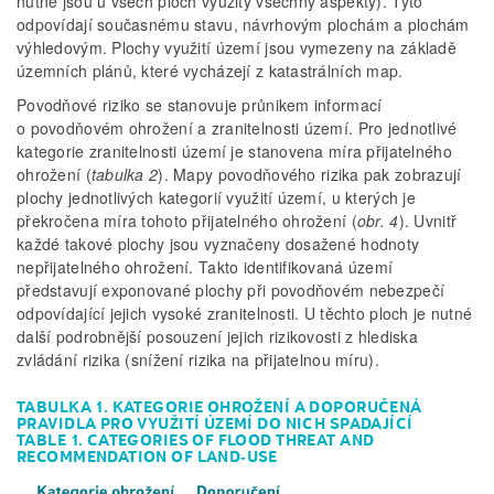
nutně jsou u všech ploch využity všechny aspekty). Tyto
odpovídají současnému stavu, návrhovým plochám a plochám
výhledovým. Plochy využití území jsou vymezeny na základě
územních plánů, které vycházejí z katastrálních map.
Povodňové riziko se stanovuje průnikem informací
o povodňovém ohrožení a zranitelnosti území. Pro jednotlivé
kategorie zranitelnosti území je stanovena míra přijatelného
ohrožení (
tabulka 2
). Mapy povodňového rizika pak zobrazují
plochy jednotlivých kategorií využití území, u kterých je
překročena míra tohoto přijatelného ohrožení (
obr. 4
). Uvnitř
každé takové plochy jsou vyznačeny dosažené hodnoty
nepřijatelného ohrožení. Takto identifikovaná území
představují exponované plochy při povodňovém nebezpečí
odpovídající jejich vysoké zranitelnosti. U těchto ploch je nutné
další podrobnější posouzení jejich rizikovosti z hlediska
zvládání rizika (snížení rizika na přijatelnou míru).
TABULKA 1. KATEGORIE OHROŽENÍ A DOPORUČENÁ
PRAVIDLA PRO VYUŽITÍ ÚZEMÍ DO NICH SPADAJÍCÍ
TABLE 1. CATEGORIES OF FLOOD THREAT AND
RECOMMENDATION OF LAND­‑USE