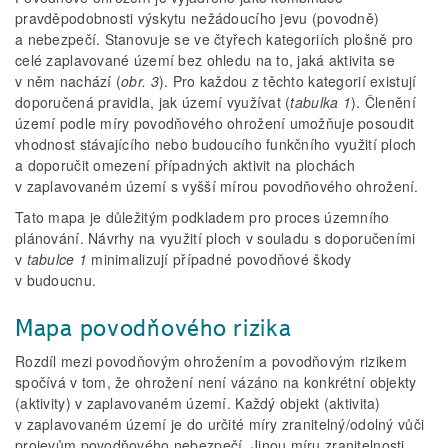
pravděpodobnosti výskytu nežádoucího jevu (povodně)
a nebezpečí. Stanovuje se ve čtyřech kategoriích plošně pro
celé zaplavované území bez ohledu na to, jaká aktivita se
v něm nachází (
obr. 3
). Pro každou z těchto kategorií existují
doporučená pravidla, jak území využívat (
tabulka 1
). Členění
území podle míry povodňového ohrožení umožňuje posoudit
vhodnost stávajícího nebo budoucího funkčního využití ploch
a doporučit omezení případných aktivit na plochách
v zaplavovaném území s vyšší mírou povodňového ohrožení.
Tato mapa je důležitým podkladem pro proces územního
plánování. Návrhy na využití ploch v souladu s doporučeními
v
tabulce 1
minimalizují případné povodňové škody
v budoucnu.
Mapa povodňového rizika
Rozdíl mezi povodňovým ohrožením a povodňovým rizikem
spočívá v tom, že ohrožení není vázáno na konkrétní objekty
(aktivity) v zaplavovaném území. Každý objekt (aktivita)
v zaplavovaném území je do určité míry zranitelný/odolný vůči
projevům povodňového nebezpečí. Jinou míru zranitelnosti