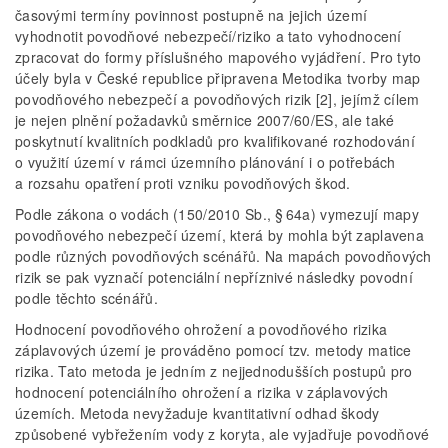
časovými termíny povinnost postupně na jejich území
vyhodnotit povodňové nebezpečí/riziko a tato vyhodnocení
zpracovat do formy příslušného mapového vyjádření. Pro tyto
účely byla v České republice připravena Metodika tvorby map
povodňového nebezpečí a povodňových rizik [2], jejímž cílem
je nejen plnění požadavků směrnice 2007/60/ES, ale také
poskytnutí kvalitních podkladů pro kvalifikované rozhodování
o využití území v rámci územního plánování i o potřebách
a rozsahu opatření proti vzniku povodňových škod.
Podle zákona o vodách (150/2010 Sb., § 64a) vymezují mapy
povodňového nebezpečí území, která by mohla být zaplavena
podle různých povodňových scénářů. Na mapách povodňových
rizik se pak vyznačí potenciální nepříznivé následky povodní
podle těchto scénářů.
Hodnocení povodňového ohrožení a povodňového rizika
záplavových území je prováděno pomocí tzv. metody matice
rizika. Tato metoda je jedním z nejjednodušších postupů pro
hodnocení potenciálního ohrožení a rizika v záplavových
územích. Metoda nevyžaduje kvantitativní odhad škody
způsobené vybřežením vody z koryta, ale vyjadřuje povodňové