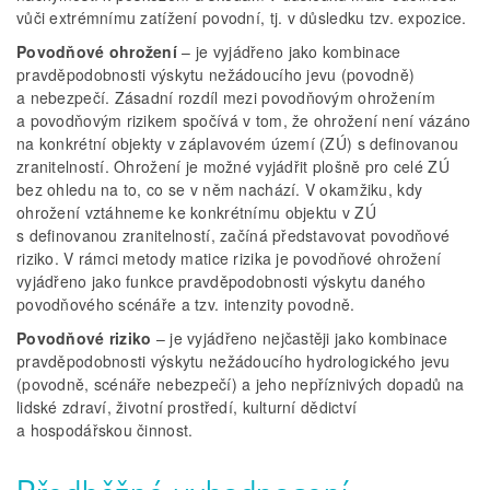
vůči extrémnímu zatížení povodní, tj. v důsledku tzv. expozice.
Povodňové ohrožení
– je vyjádřeno jako kombinace
pravděpodobnosti výskytu nežádoucího jevu (povodně)
a nebezpečí. Zásadní rozdíl mezi povodňovým ohrožením
a povodňovým rizikem spočívá v tom, že ohrožení není vázáno
na konkrétní objekty v záplavovém území (ZÚ) s definovanou
zranitelností. Ohrožení je možné vyjádřit plošně pro celé ZÚ
bez ohledu na to, co se v něm nachází. V okamžiku, kdy
ohrožení vztáhneme ke konkrétnímu objektu v ZÚ
s definovanou zranitelností, začíná představovat povodňové
riziko. V rámci metody matice rizika je povodňové ohrožení
vyjádřeno jako funkce pravděpodobnosti výskytu daného
povodňového scénáře a tzv. intenzity povodně.
Povodňové riziko
– je vyjádřeno nejčastěji jako kombinace
pravděpodobnosti výskytu nežádoucího hydrologického jevu
(povodně, scénáře nebezpečí) a jeho nepříznivých dopadů na
lidské zdraví, životní prostředí, kulturní dědictví
a hospodářskou činnost.