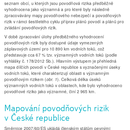
seznam obcí, u kterých jsou povodňová rizika předběžně
vyhodnocena jako významná a pro které byly následně
zpracovávány mapy povodňového nebezpečí a povodňových
rizik v rámci šestiletého cyklu příprav plánů povodí a plánů pro
zvládání povodňových rizik.
V době zpracování úlohy předběžného vyhodnocení
povodňových rizik byly dostupné údaje vymezených
záplavových území pro 10 890 km vodních toků, což
představuje cca 67 % tzv. významných vodních toků (podle
vyhlášky č. 178/2012 Sb.). Hlavním výstupem je přehledná
mapa dílčích povodí v České republice s vyznačenými úseky
vodních toků, které charakterizují oblasti s významným
povodňovým rizikem (
obr. 1
). Celková délka úseků
významných vodních toků v oblastech, kde bylo vyhodnoceno
povodňové riziko jako významné, činí 2 965 km.
Mapování povodňových rizik
v České republice
Směrnice 2007/60/ES ukládá členským státům pevnými