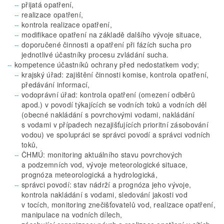
přijatá opatření,
realizace opatření,
kontrola realizace opatření,
modifikace opatření na základě dalšího vývoje situace,
doporučené činnosti a opatření při fázích sucha pro
jednotlivé účastníky procesu zvládání sucha.
kompetence účastníků ochrany před nedostatkem vody;
krajský úřad: zajištění činnosti komise, kontrola opatření,
předávání informací,
vodoprávní úřad: kontrola opatření (omezení odběrů
apod.) v povodí týkajících se vodních toků a vodních děl
(obecné nakládání s povrchovými vodami, nakládání
s vodami v případech nezajišťujících prioritní zásobování
vodou) ve spolupráci se správci povodí a správci vodních
toků,
ČHMÚ: monitoring aktuálního stavu povrchových
a podzemních vod, vývoje meteorologické situace,
prognóza meteorologická a hydrologická,
správci povodí: stav nádrží a prognóza jeho vývoje,
kontrola nakládání s vodami, sledování jakosti vod
v tocích, monitoring znečišťovatelů vod, realizace opatření,
manipulace na vodních dílech,