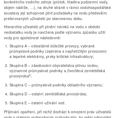
konkrétního vodního zdroje (průtok, hladina podzemní vody,
objem nádrže, …), na druhé straně v rámci vodohospodářské
soustavy její schopnost plnit požadavky na vodu především
preferovaných uživatelů po stanovenou dobu.
Hierarchie uživatelů při plnění nároků na vodu v období
nedostatku vody je navržena podle významu způsobu užití
vody pro společnost následovně:
Skupina A – celostátně důležité provozy, vybrané
průmyslové podniky (zejména s nepřetržitým provozem)
a tepelné elektrárny, prvky kritické infrastruktury;
Skupina B – zásobování obyvatelstva pitnou vodou,
významné průmyslové podniky a živočišná zemědělská
2
prvovýroba
;
Skupina C – průmyslové podniky oblastního významu;
Skupina D – ostatní zemědělská prvovýroba;
Skupina E – ostatní užívání vod.
Přijímání opatření, při nichž dochází k omezení práv uživatelů
vody s platným vodoprávním rozhodnutím, by mělo odpovídat