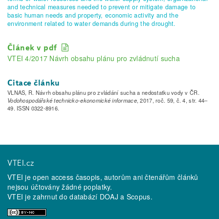
and technical measures needed to prevent or mitigate damage to
basic human needs and property, economic activity and the
environment related to water demands during the drought.
Článek v pdf
VTEI 4/2017 Návrh obsahu plánu pro zvládnutí sucha
Citace článku
VLNAS, R. Návrh obsahu plánu pro zvládání sucha a nedostatku vody v ČR.
Vodohospodářské technicko-ekonomické informace
, 2017, roč. 59, č. 4, str. 44–
49. ISSN 0322-8916.
VTEI.cz
VTEI je open access časopis, autorům ani čtenářům článků
nejsou účtovány žádné poplatky.
VTEI je zahrnut do databází
DOAJ
a
Scopus
.