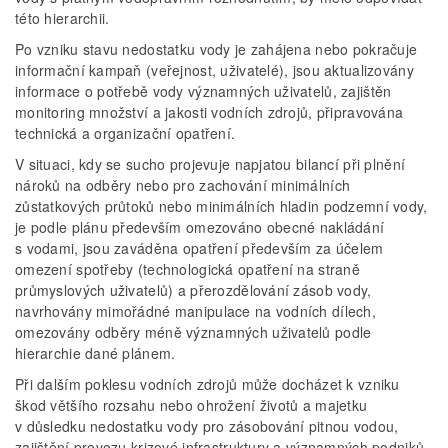
této hierarchii.
Po vzniku stavu nedostatku vody je zahájena nebo pokračuje
informační kampaň (veřejnost, uživatelé), jsou aktualizovány
informace o potřebě vody významných uživatelů, zajištěn
monitoring množství a jakosti vodních zdrojů, připravována
technická a organizační opatření.
V situaci, kdy se sucho projevuje napjatou bilancí při plnění
nároků na odběry nebo pro zachování minimálních
zůstatkových průtoků nebo minimálních hladin podzemní vody,
je podle plánu především omezováno obecné nakládání
s vodami, jsou zaváděna opatření především za účelem
omezení spotřeby (technologická opatření na straně
průmyslových uživatelů) a přerozdělování zásob vody,
navrhovány mimořádné manipulace na vodních dílech,
omezovány odběry méně významných uživatelů podle
hierarchie dané plánem.
Při dalším poklesu vodních zdrojů může docházet k vzniku
škod většího rozsahu nebo ohrožení životů a majetku
v důsledku nedostatku vody pro zásobování pitnou vodou,
zajištění provozu krizové infrastruktury a významných podniků.