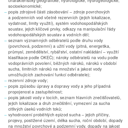
charakteristiky geografické, hydrologické, hydrogeologické,
socioekonomické;
popis zdrojové části zásobování – zdroje povrchových
a podzemních vod včetně rezervních (jejich lokalizace,
vydatnost, limity využití), systém vodohospodářských
soustav, jejich klíčové prvky, odkazy na manipulační řády
vodohospodářských soustav a vodních děl;
seznam významných odběratelů podle druhu vody
(povrchová, podzemní) a užití vody (pitná, energetika,
průmysl, zemědělství, rybářství, ostatní nakládání – využití
klasifikace podle OKEČ); nároky odběratelů na vodu podle
vodoprávních povolení, běžných nároků, nároků v období
sucha, limitních nároků na množství a jakost vody
umožňujících zachování funkcí odběratele);
rezervní zdroje vody;
popis způsobu úpravy a dopravy vody a jeho případná
propojenost a zastupitelnost;
popis jakosti vody v tocích, seznam hlavních znečišťovatelů,
jejich lokalizace a druh znečištění, vymezení za sucha
citlivých úseků vodních toků;
vyhodnocení proběhlých epizod sucha – jejich příčiny,
projevy, postižené území, délka sucha, roční období, dopady
na množství povrchové a podzemní vody, dopady na jakost