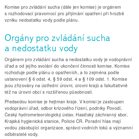
Komise pro zvládání sucha (dále jen komise) je orgánem
s rozhodovací pravomocí pro přijímání opatření při hrozbě
vzniku nedostatku vody podle plánu.
Orgány pro zvládání sucha
a nedostatku vody
Orgánem pro zvládání sucha a nedostatku vody je vodoprávní
úřad a od jejího svolání do ukončení činnosti komise. Komise
rozhoduje podle plánu o opatřeních, a to zejména podle
ustanovení § 6 odst. 4, § 59 odst. 4 a § 109 odst. 1. Komise
jsou zřizovány na ústřední úrovni, úrovni krajů a fakultativně
též na úrovni obcí s rozšířenou působností.
Předsedou komise je hejtman kraje. V komisi je zastoupen
vodoprávní úřad, odbor krizového řízení, podniky Povodí,
Český hydrometeorologický ústav, Hasičský záchranný sbor,
Krajská hygienická stanice, Policie ČR. Poradní hlas mají
vodou zásobující organizace, správci vodních toků a významní
odběratelé vody.