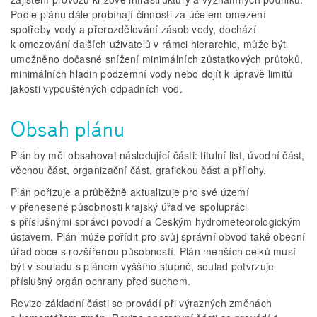
Podle plánu dále probíhají činnosti za účelem omezení
spotřeby vody a přerozdělování zásob vody, dochází
k omezování dalších uživatelů v rámci hierarchie, může být
umožněno dočasné snížení minimálních zůstatkových průtoků,
minimálních hladin podzemní vody nebo dojít k úpravě limitů
jakosti vypouštěných odpadních vod.
Obsah plánu
Plán by měl obsahovat následující části: titulní list, úvodní část,
věcnou část, organizační část, grafickou část a přílohy.
Plán pořizuje a průběžně aktualizuje pro své území
v přenesené působnosti krajský úřad ve spolupráci
s příslušnými správci povodí a Českým hydrometeorologickým
ústavem. Plán může pořídit pro svůj správní obvod také obecní
úřad obce s rozšířenou působností. Plán menších celků musí
být v souladu s plánem vyššího stupně, soulad potvrzuje
příslušný orgán ochrany před suchem.
Revize základní části se provádí při výrazných změnách