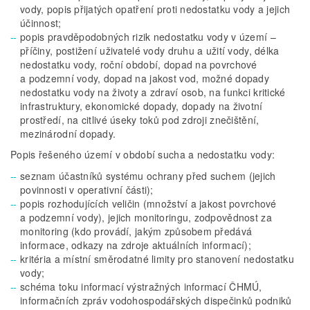
vody, popis přijatých opatření proti nedostatku vody a jejich
účinnost;
popis pravděpodobných rizik nedostatku vody v území –
příčiny, postižení uživatelé vody druhu a užití vody, délka
nedostatku vody, roční období, dopad na povrchové
a podzemní vody, dopad na jakost vod, možné dopady
nedostatku vody na životy a zdraví osob, na funkci kritické
infrastruktury, ekonomické dopady, dopady na životní
prostředí, na citlivé úseky toků pod zdroji znečištění,
mezinárodní dopady.
Popis řešeného území v období sucha a nedostatku vody:
seznam účastníků systému ochrany před suchem (jejich
povinnosti v operativní části);
popis rozhodujících veličin (množství a jakost povrchové
a podzemní vody), jejich monitoringu, zodpovědnost za
monitoring (kdo provádí, jakým způsobem předává
informace, odkazy na zdroje aktuálních informací);
kritéria a místní směrodatné limity pro stanovení nedostatku
vody;
schéma toku informací výstražných informací ČHMÚ,
informačních zpráv vodohospodářských dispečinků podniků