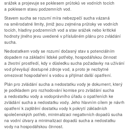
srážek a projevuje se poklesem průtoků ve vodních tocích
a poklesem stavu podzemních vod.
Stavem sucha se rozumí míra nebezpečí sucha vázaná
na směrodatné limity, jimiž jsou zejména průtoky ve vodních
tocích, hladiny podzemních vod a stav srážek nebo kritické
hodnoty jiného jevu uvedené v příslušném plánu pro zvládání
sucha.
Nedostatkem vody se rozumí dočasný stav s potenciálním
dopadem na základní lidské potřeby, hospodářskou činnost
a životní prostředí, kdy v důsledku sucha požadavky na užívání
vod převyšují dostupné zdroje vod, a proto je nezbytné
omezovat hospodaření s vodou a přijímat další opatření.
Plán pro zvládání sucha a nedostatku vody je dokument, který
je podkladem pro rozhodování komise pro zvládání sucha
a nedostatku vody a vodoprávního úřadu o opatřeních ke
zvládání sucha a nedostatku vody. Jeho hlavním cílem je návrh
opatření k zajištění dostatku vody k pokrytí základních
společenských potřeb, minimalizaci negativních dopadů sucha
na vodní útvary a minimalizaci dopadů sucha a nedostatku
vody na hospodářskou činnost.