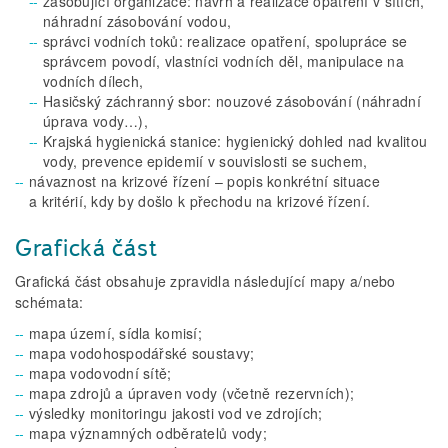
zásobující organizace: návrh a realizace opatření v sítích,
náhradní zásobování vodou,
správci vodních toků: realizace opatření, spolupráce se
správcem povodí, vlastníci vodních děl, manipulace na
vodních dílech,
Hasičský záchranný sbor: nouzové zásobování (náhradní
úprava vody…),
Krajská hygienická stanice: hygienický dohled nad kvalitou
vody, prevence epidemií v souvislosti se suchem,
návaznost na krizové řízení – popis konkrétní situace
a kritérií, kdy by došlo k přechodu na krizové řízení.
Grafická část
Grafická část obsahuje zpravidla následující mapy a/nebo
schémata:
mapa území, sídla komisí;
mapa vodohospodářské soustavy;
mapa vodovodní sítě;
mapa zdrojů a úpraven vody (včetně rezervních);
výsledky monitoringu jakosti vod ve zdrojích;
mapa významných odběratelů vody;