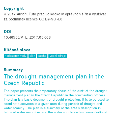
Copyright
© 2017 Autoři. Tuto práci je kdokoliv oprávněn šířit a využívat
za podmínek licence CC BY-NC 4.0
DOI
10.46555/VTEI.2017.05.008
Klíčová slova
nedostatek vody
plán
sucho
vodní zdroje
Summary
The drought management plan in the
Czech Republic
The paper presents the preparatory phase of the draft of the drought
management plan in the Czech Republic in the commenting process.
The plan is a basic document of drought protection. It is to be used to
coordinate activities in a given area during periods of drought and
water scarcity. The plan is a summary of the area’s description in
terms of water resources and the water supply system, organizational