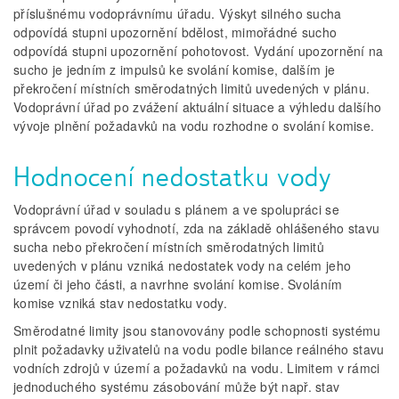
příslušnému vodoprávnímu úřadu. Výskyt silného sucha
odpovídá stupni upozornění bdělost, mimořádné sucho
odpovídá stupni upozornění pohotovost. Vydání upozornění na
sucho je jedním z impulsů ke svolání komise, dalším je
překročení místních směrodatných limitů uvedených v plánu.
Vodoprávní úřad po zvážení aktuální situace a výhledu dalšího
vývoje plnění požadavků na vodu rozhodne o svolání komise.
Hodnocení nedostatku vody
Vodoprávní úřad v souladu s plánem a ve spolupráci se
správcem povodí vyhodnotí, zda na základě ohlášeného stavu
sucha nebo překročení místních směrodatných limitů
uvedených v plánu vzniká nedostatek vody na celém jeho
území či jeho části, a navrhne svolání komise. Svoláním
komise vzniká stav nedostatku vody.
Směrodatné limity jsou stanovovány podle schopnosti systému
plnit požadavky uživatelů na vodu podle bilance reálného stavu
vodních zdrojů v území a požadavků na vodu. Limitem v rámci
jednoduchého systému zásobování může být např. stav