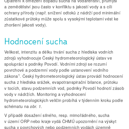
Opatření k omezení dopadů sucha na vodárenství, průmysl
a zemědělství jsou často v konfliktu s jakostí vody a s cíli
ochrany přírody (např. snížení odtoků z nádrží pod minimální
zůstatkové průtoky může spolu s vysokými teplotami vést ke
zhoršení jakosti vody).
Hodnocení sucha
Velikost, intenzitu a délku trvání sucha z hlediska vodních
zdrojů vyhodnocuje Český hydrometeorologický ústav ve
spolupráci s podniky Povodí. Vodními zdroji se rozumí
povrchové a podzemní vody podle ustanovení vodního
1
zákona
. Český hydrometeorologický ústav provádí hodnocení
sucha z hlediska srážek, evapotranspirační bilance, průtoku
v tocích, stavu podzemních vod, podniky Povodí hodnotí zásob
vody v nádržích. Monitoring a vyhodnocení
hydrometeorologických veličin probíhá v týdenním kroku podle
schématu na
obr. 1.
V případě dosažení silného, resp. mimořádného, sucha
v území ORP nebo kraje vydá ČHMÚ upozornění na výskyt
sucha v povrchových nebo podzemních vodách územně