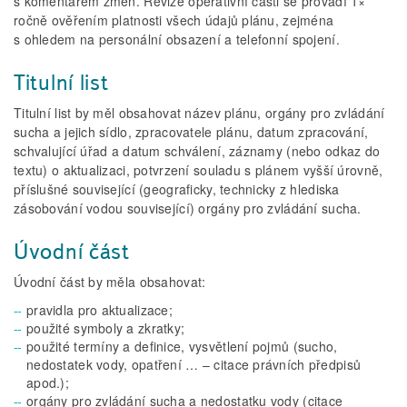
s komentářem změn. Revize operativní části se provádí 1×
ročně ověřením platnosti všech údajů plánu, zejména
s ohledem na personální obsazení a telefonní spojení.
Titulní list
Titulní list by měl obsahovat název plánu, orgány pro zvládání
sucha a jejich sídlo, zpracovatele plánu, datum zpracování,
schvalující úřad a datum schválení, záznamy (nebo odkaz do
textu) o aktualizaci, potvrzení souladu s plánem vyšší úrovně,
příslušné související (geograficky, technicky z hlediska
zásobování vodou související) orgány pro zvládání sucha.
Úvodní část
Úvodní část by měla obsahovat:
pravidla pro aktualizace;
použité symboly a zkratky;
použité termíny a definice, vysvětlení pojmů (sucho,
nedostatek vody, opatření … – citace právních předpisů
apod.);
orgány pro zvládání sucha a nedostatku vody (citace