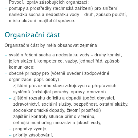
Povodí, zpráv zásobujících organizací;
postupy a prostředky (technická zařízení) pro snížení
následků sucha a nedostatku vody – druh, způsob použití,
místo uložení, majitel či správce.
Organizační část
Organizační část by měla obsahovat zejména:
systém řešení sucha a nedostatku vody – druhy komisí,
jejich složení, kompetence, vazby, jednací řád, způsob
komunikace;
obecné principy pro (včetně uvedení zodpovědné
organizace, popř. osoby):
zjištění provozního stavu zdrojových a přepravních
systémů (existující poruchy, opravy, omezení),
zjištění rozsahu deficitu a dopadů (počet obyvatel,
zdravotnictví, sociální služby, bezpečnost, ostatní služby,
socioekonomické dopady, životní prostředí),
zajištění kontroly situace přímo v terénu,
četnější monitoring množství a jakosti vody,
prognózy vývoje,
priority zásobování,