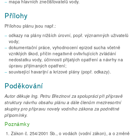
mapa hlavních znečišťovatelů vody.
Přílohy
Přílohou plánu jsou např.:
odkazy na plány nižších úrovní, popř. významných uživatelů
vody;
dokumentační práce, vyhodnocení epizod sucha včetně
vzniklých škod, příčin negativně ovlivňujících zvládání
nedostatku vody, účinnosti přijatých opatření a návrhy na
úpravu přijímaných opatření;
související havarijní a krizové plány (popř. odkazy).
Poděkování
Autor děkuje Ing. Petru Březinovi za spolupráci při přípravě
struktury návrhu obsahu plánu a dále členům meziresortní
skupiny pro přípravu novely vodního zákona za podnětné
připomínky.
Poznámky
Zákon č. 254/2001 Sb., o vodách (vodní zákon), a o změně