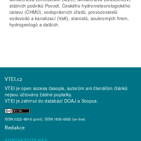
státních podniků Povodí, Českého hydrometeorologického
ústavu (ČHMÚ), vodoprávních úřadů, provozovatelů
vodovodů a kanalizací (VaK), starostů, soukromých firem,
hydrogeologů a dalších.
VTEI.cz
VTEI je open access časopis, autorům ani čtenářům článků
nejsou účtovány žádné poplatky.
VTEI je zahrnut do databází
DOAJ
a
Scopus
.
ISSN 0322–8916 (print), ISSN 1805-6555 (on-line)
Redakce
KONTAKTUJTE NÁS