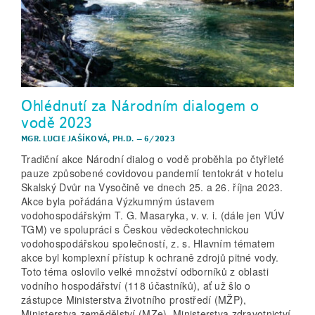
Ohlédnutí za Národním dialogem o
vodě 2023
MGR. LUCIE JAŠÍKOVÁ, PH.D.
–
6/2023
Tradiční akce Národní dialog o vodě proběhla po čtyřleté
pauze způsobené covidovou pandemií tentokrát v hotelu
Skalský Dvůr na Vysočině ve dnech 25. a 26. října 2023.
Akce byla pořádána Výzkumným ústavem
vodohospodářským T. G. Masaryka, v. v. i. (dále jen VÚV
TGM) ve spolupráci s Českou vědecko­technickou
vodohospodářskou společností, z. s. Hlavním tématem
akce byl komplexní přístup k ochraně zdrojů pitné vody.
Toto téma oslovilo velké množství odborníků z oblasti
vodního hospodářství (118 účastníků), ať už šlo o
zástupce Ministerstva životního prostředí (MŽP),
Ministerstva zemědělství (MZe), Ministerstva zdravotnictví,