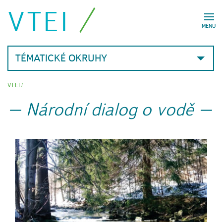
VTEI
MENU
TÉMATICKÉ OKRUHY
VTEI
/
Národní dialog o vodě