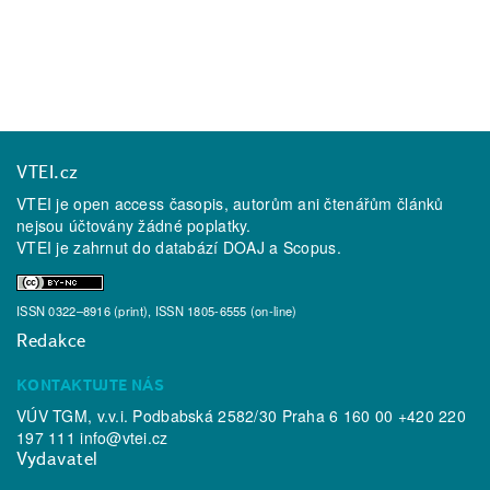
VTEI.cz
VTEI je open access časopis, autorům ani čtenářům článků
nejsou účtovány žádné poplatky.
VTEI je zahrnut do databází
DOAJ
a
Scopus
.
ISSN 0322–8916 (print), ISSN 1805-6555 (on-line)
Redakce
KONTAKTUJTE NÁS
VÚV TGM, v.v.i. Podbabská 2582/30 Praha 6 160 00 +420 220
197 111
info@vtei.cz
Vydavatel