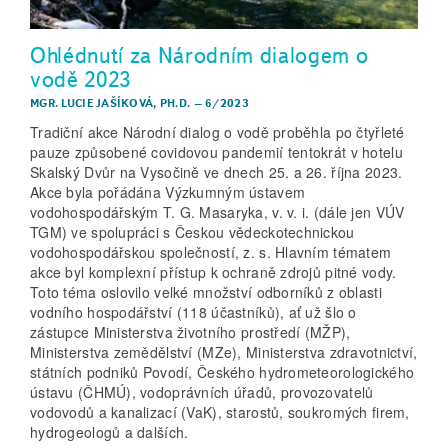
Ohlédnutí za Národním dialogem o
vodě 2023
MGR. LUCIE JAŠÍKOVÁ, PH.D.
–
6/2023
Tradiční akce Národní dialog o vodě proběhla po čtyřleté
pauze způsobené covidovou pandemií tentokrát v hotelu
Skalský Dvůr na Vysočině ve dnech 25. a 26. října 2023.
Akce byla pořádána Výzkumným ústavem
vodohospodářským T. G. Masaryka, v. v. i. (dále jen VÚV
TGM) ve spolupráci s Českou vědecko­technickou
vodohospodářskou společností, z. s. Hlavním tématem
akce byl komplexní přístup k ochraně zdrojů pitné vody.
Toto téma oslovilo velké množství odborníků z oblasti
vodního hospodářství (118 účastníků), ať už šlo o
zástupce Ministerstva životního prostředí (MŽP),
Ministerstva zemědělství (MZe), Ministerstva zdravotnictví,
státních podniků Povodí, Českého hydrometeorologického
ústavu (ČHMÚ), vodoprávních úřadů, provozovatelů
vodovodů a kanalizací (VaK), starostů, soukromých firem,
hydrogeologů a dalších.