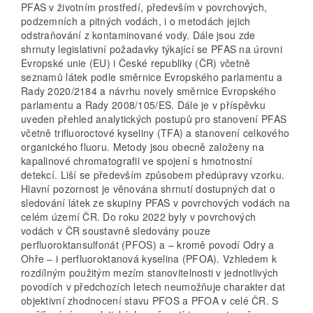
PFAS v životním prostředí, především v povrchových,
podzemních a pitných vodách, i o metodách jejich
odstraňování z kontaminované vody. Dále jsou zde
shrnuty legislativní požadavky týkající se PFAS na úrovni
Evropské unie (EU) i České republiky (ČR) včetně
seznamů látek podle směrnice Evropského parlamentu a
Rady 2020/2184 a návrhu novely směrnice Evropského
parlamentu a Rady 2008/105/ES. Dále je v příspěvku
uveden přehled analytických postupů pro stanovení PFAS
včetně trifluoroctové kyseliny (TFA) a stanovení celkového
organického fluoru. Metody jsou obecně založeny na
kapalinové chromatografii ve spojení s hmotnostní
detekcí. Liší se především způsobem předúpravy vzorku.
Hlavní pozornost je věnována shrnutí dostupných dat o
sledování látek ze skupiny PFAS v povrchových vodách na
celém území ČR. Do roku 2022 byly v povrchových
vodách v ČR soustavně sledovány pouze
perfluoroktansulfonát (PFOS) a – kromě povodí Odry a
Ohře – i perfluoroktanová kyselina (PFOA). Vzhledem k
rozdílným použitým mezím stanovitelnosti v jednotlivých
povodích v předchozích letech neumožňuje charakter dat
objektivní zhodnocení stavu PFOS a PFOA v celé ČR. S