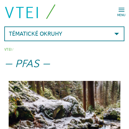
VTEI
MENU
TÉMATICKÉ OKRUHY
VTEI
/
PFAS