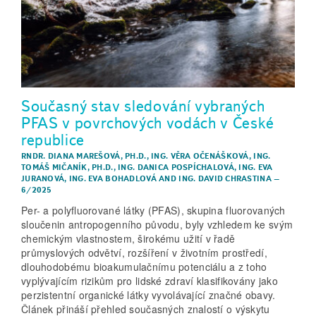
Současný stav sledování vybraných
PFAS v povrchových vodách v České
republice
RNDR. DIANA MAREŠOVÁ, PH.D.
,
ING. VĚRA OČENÁŠKOVÁ
,
ING.
TOMÁŠ MIČANÍK, PH.D.
,
ING. DANICA POSPÍCHALOVÁ
,
ING. EVA
JURANOVÁ
,
ING. EVA BOHADLOVÁ
AND
ING. DAVID CHRASTINA
–
6/2025
Per- a polyfluorované látky (PFAS), skupina fluorovaných
sloučenin antropogenního původu, byly vzhledem ke svým
chemickým vlastnostem, širokému užití v řadě
průmyslových odvětví, rozšíření v životním prostředí,
dlouhodobému bio­akumulačnímu potenciálu a z toho
vyplývajícím rizikům pro lidské zdraví klasifikovány jako
perzistentní organické látky vyvolávající značné obavy.
Článek přináší přehled současných znalostí o výskytu