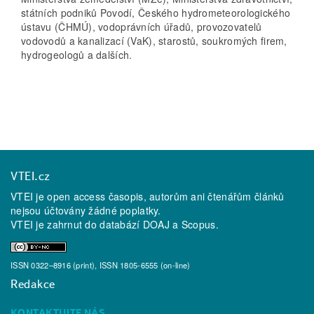
státních podniků Povodí, Českého hydrometeorologického
ústavu (ČHMÚ), vodoprávních úřadů, provozovatelů
vodovodů a kanalizací (VaK), starostů, soukromých firem,
hydrogeologů a dalších.
VTEI.cz
VTEI je open access časopis, autorům ani čtenářům článků
nejsou účtovány žádné poplatky.
VTEI je zahrnut do databází
DOAJ
a
Scopus
.
ISSN 0322–8916 (print), ISSN 1805-6555 (on-line)
Redakce
KONTAKTUJTE NÁS