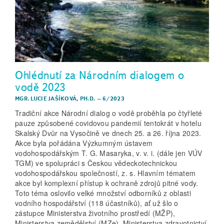
Ohlédnutí za Národním dialogem o
vodě 2023
MGR. LUCIE JAŠÍKOVÁ, PH.D.
–
6/2023
Tradiční akce Národní dialog o vodě proběhla po čtyřleté
pauze způsobené covidovou pandemií tentokrát v hotelu
Skalský Dvůr na Vysočině ve dnech 25. a 26. října 2023.
Akce byla pořádána Výzkumným ústavem
vodohospodářským T. G. Masaryka, v. v. i. (dále jen VÚV
TGM) ve spolupráci s Českou vědecko­technickou
vodohospodářskou společností, z. s. Hlavním tématem
akce byl komplexní přístup k ochraně zdrojů pitné vody.
Toto téma oslovilo velké množství odborníků z oblasti
vodního hospodářství (118 účastníků), ať už šlo o
zástupce Ministerstva životního prostředí (MŽP),
Ministerstva zemědělství (MZe), Ministerstva zdravotnictví,