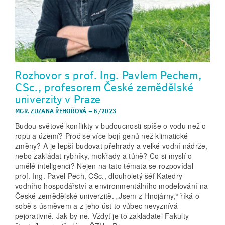
Rozhovor s prof. Ing. Pavlem Pechem,
CSc., profesorem České zemědělské
univerzity v Praze
MGR. ZUZANA ŘEHOŘOVÁ
–
6/2023
Budou světové konflikty v budoucnosti spíše o vodu než o
ropu a území? Proč se více bojí genů než klimatické
změny? A je lepší budovat přehrady a velké vodní nádrže,
nebo zakládat rybníky, mokřady a tůně? Co si myslí o
umělé inteligenci? Nejen na tato témata se rozpovídal
prof. Ing. Pavel Pech, CSc., dlouholetý šéf Katedry
vodního hospodářství a environmentálního modelování na
České zemědělské univerzitě. „Jsem z Hnojárny,“ říká o
sobě s úsměvem a z jeho úst to vůbec nevyznívá
pejorativně. Jak by ne. Vždyť je to zakladatel Fakulty