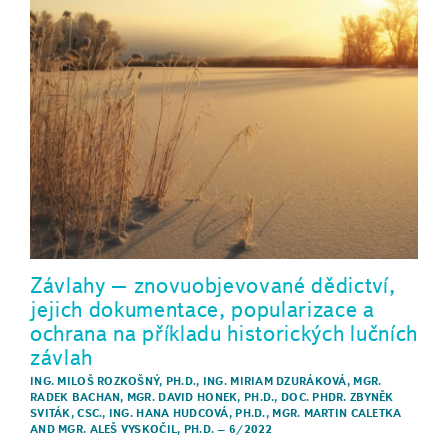
Závlahy – znovuobjevované dědictví,
jejich dokumentace, popularizace a
ochrana na příkladu historických lučních
závlah
ING. MILOŠ ROZKOŠNÝ, PH.D.
,
ING. MIRIAM DZURÁKOVÁ
,
MGR.
RADEK BACHAN
,
MGR. DAVID HONEK, PH.D.
,
DOC. PHDR. ZBYNĚK
SVITÁK, CSC.
,
ING. HANA HUDCOVÁ, PH.D.
,
MGR. MARTIN CALETKA
AND
MGR. ALEŠ VYSKOČIL, PH.D.
–
6/2022