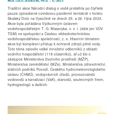
MGR. LUCIE JAŠÍKOVÁ, PH.D.
–
6/2023
Tradiční akce Národní dialog o vodě proběhla po čtyřleté
pauze způsobené covidovou pandemií tentokrát v hotelu
Skalský Dvůr na Vysočině ve dnech 25. a 26. října 2023.
Akce byla pořádána Výzkumným ústavem
vodohospodářským T. G. Masaryka, v. v. i. (dále jen VÚV
TGM) ve spolupráci s Českou vědecko­technickou
vodohospodářskou společností, z. s. Hlavním tématem
akce byl komplexní přístup k ochraně zdrojů pitné vody.
Toto téma oslovilo velké množství odborníků z oblasti
vodního hospodářství (118 účastníků), ať už šlo o
zástupce Ministerstva životního prostředí (MŽP),
Ministerstva zemědělství (MZe), Ministerstva zdravotnictví,
státních podniků Povodí, Českého hydrometeorologického
ústavu (ČHMÚ), vodoprávních úřadů, provozovatelů
vodovodů a kanalizací (VaK), starostů, soukromých firem,
hydrogeologů a dalších.