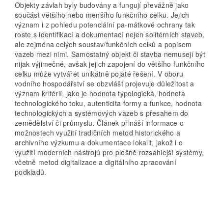
Objekty závlah byly budovány a fungují převážně jako
součást většího nebo menšího funkčního celku. Jejich
význam i z pohledu potenciální pa-mátkové ochrany tak
roste s identifikací a dokumentací nejen solitérních staveb,
ale zejména celých soustav/funkčních celků a popisem
vazeb mezi nimi. Samostatný objekt či stavba nemusejí být
nijak výjimečné, avšak jejich zapojení do většího funkčního
celku může vytvářet unikátně pojaté řešení. V oboru
vodního hospodářství se obzvlášť projevuje důležitost a
význam kritérií, jako je hodnota typologická, hodnota
technologického toku, autenticita formy a funkce, hodnota
technologických a systémových vazeb s přesahem do
zemědělství či průmyslu. Článek přináší informace o
možnostech využití tradičních metod historického a
archivního výzkumu a dokumentace lokalit, jakož i o
využití moderních nástrojů pro plošně rozsáhlejší systémy,
včetně metod digitalizace a digitálního zpracování
podkladů.