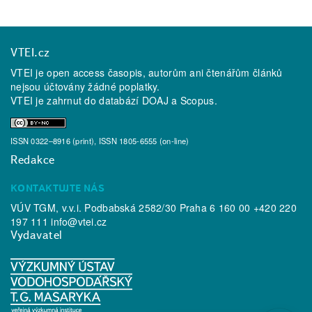
VTEI.cz
VTEI je open access časopis, autorům ani čtenářům článků
nejsou účtovány žádné poplatky.
VTEI je zahrnut do databází
DOAJ
a
Scopus
.
ISSN 0322–8916 (print), ISSN 1805-6555 (on-line)
Redakce
KONTAKTUJTE NÁS
VÚV TGM, v.v.i. Podbabská 2582/30 Praha 6 160 00 +420 220
197 111
info@vtei.cz
Vydavatel