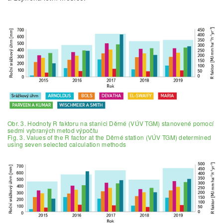
Obr. 3. Hodnoty R faktoru na stanici Děrné (VÚV TGM) stanovené pomocí
sedmi vybraných metod výpočtu
Fig. 3. Values of the R factor at the Děrné station (VÚV TGM) determined
using seven selected calculation methods