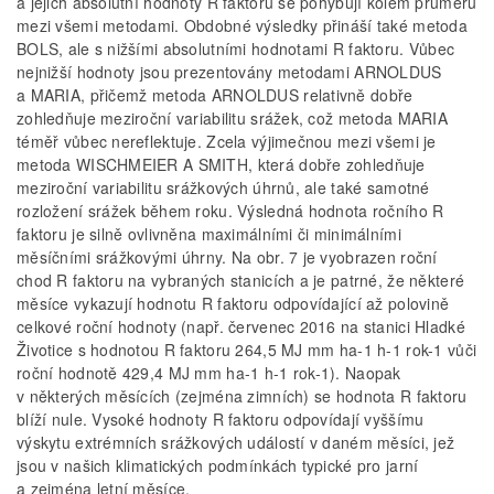
a jejich absolutní hodnoty R faktoru se pohybují kolem průměru
mezi všemi metodami. Obdobné výsledky přináší také metoda
BOLS, ale s nižšími absolutními hodnotami R faktoru. Vůbec
nejnižší hodnoty jsou prezentovány metodami ARNOLDUS
a MARIA, přičemž metoda ARNOLDUS relativně dobře
zohledňuje meziroční variabilitu srážek, což metoda MARIA
téměř vůbec nereflektuje. Zcela výjimečnou mezi všemi je
metoda WISCHMEIER A SMITH, která dobře zohledňuje
meziroční variabilitu srážkových úhrnů, ale také samotné
rozložení srážek během roku. Výsledná hodnota ročního R
faktoru je silně ovlivněna maximálními či minimálními
měsíčními srážkovými úhrny. Na obr. 7 je vyobrazen roční
chod R faktoru na vybraných stanicích a je patrné, že některé
měsíce vykazují hodnotu R faktoru odpovídající až polovině
celkové roční hodnoty (např. červenec 2016 na stanici Hladké
Životice s hodnotou R faktoru 264,5 MJ mm ha-1 h-1 rok-1 vůči
roční hodnotě 429,4 MJ mm ha-1 h-1 rok-1). Naopak
v některých měsících (zejména zimních) se hodnota R faktoru
blíží nule. Vysoké hodnoty R faktoru odpovídají vyššímu
výskytu extrémních srážkových událostí v daném měsíci, jež
jsou v našich klimatických podmínkách typické pro jarní
a zejména letní měsíce.