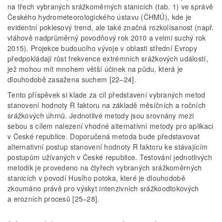
na třech vybraných srážkoměrných stanicích (tab. 1) ve správě
Českého hydrometeorologického ústavu (ČHMÚ), kde je
evidentní poklesový trend, ale také značná rozkolísanost (např.
vláhově nadprůměrný povodňový rok 2010 a velmi suchý rok
2015). Projekce budoucího vývoje v oblasti střední Evropy
předpokládají růst frekvence extrémních srážkových událostí,
jež mohou mít mnohem větší účinek na půdu, která je
dlouhodobě zasažena suchem [22–24].
Tento příspěvek si klade za cíl představení vybraných metod
stanovení hodnoty R faktoru na základě měsíčních a ročních
srážkových úhrnů. Jednotlivé metody jsou srovnány mezi
sebou s cílem nalezení vhodné alternativní metody pro aplikaci
v České republice. Doporučená metoda bude představovat
alternativní postup stanovení hodnoty R faktoru ke stávajícím
postupům užívaných v České republice. Testování jednotlivých
metodik je provedeno na čtyřech vybraných srážkoměrných
stanicích v povodí Husího potoka, které je dlouhodobě
zkoumáno právě pro výskyt intenzivních srážkoodtokových
a erozních procesů [25–28].