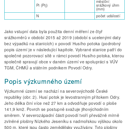
měsíční
Pi (Pij)
srážkový úhrn
(mm)
N
počet událostí
Jako vstupní data byla použita denní měření ze čtyř
srážkoměrů v období 2015 až 2019 (období s ucelenými daty
bez výpadků na stanicích) v povodí Husího potoka (podrobný
popis území je v následující kapitole. Vybrané stanice patří do
společné pozorovací sítě v rámci povodí Husího potoka, kterou
společně spravují obce v daném území ve spolupráci s VÚV
TGM, ČHMÚ a státním podnikem Povodí Odry.
Popis výzkumného území
Výzkumné území se nachází na severovýchodě České
republiky (obr. 2). Husí potok je levostranným přítokem Odry.
Jeho délka činí více než 27 km a odvodňuje povodí o ploše
141,9 km2. Povrch se postupně svažuje jihovýchodním
směrem. V severozápadní části povodí tvoří převážně mírně
zvlněné plošiny Nízkého Jeseníku s nadmořskou výškou okolo
500 m, které jsou často zemědělsky využívány. Tyto plošiny