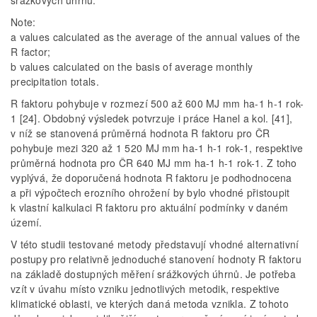
Note:
a values calculated as the average of the annual values of the
R factor;
b values calculated on the basis of average monthly
precipitation totals.
R faktoru pohybuje v rozmezí 500 až 600 MJ mm ha-1 h-1 rok-
1 [24]. Obdobný výsledek potvrzuje i práce Hanel a kol. [41],
v níž se stanovená průměrná hodnota R faktoru pro ČR
pohybuje mezi 320 až 1 520 MJ mm ha-1 h-1 rok-1, respektive
průměrná hodnota pro ČR 640 MJ mm ha-1 h-1 rok-1. Z toho
vyplývá, že doporučená hodnota R faktoru je podhodnocena
a při výpočtech erozního ohrožení by bylo vhodné přistoupit
k vlastní kalkulaci R faktoru pro aktuální podmínky v daném
území.
V této studii testované metody představují vhodné alternativní
postupy pro relativně jednoduché stanovení hodnoty R faktoru
na základě dostupných měření srážkových úhrnů. Je potřeba
vzít v úvahu místo vzniku jednotlivých metodik, respektive
klimatické oblasti, ve kterých daná metoda vznikla. Z tohoto