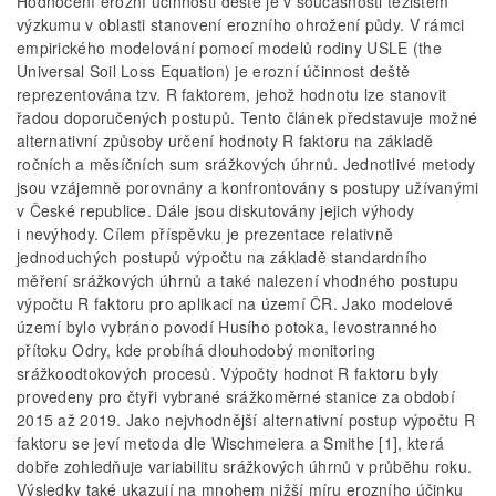
Hodnocení erozní účinnosti deště je v současnosti těžištěm
výzkumu v oblasti stanovení erozního ohrožení půdy. V rámci
empirického modelování pomocí modelů rodiny USLE (the
Universal Soil Loss Equation) je erozní účinnost deště
reprezentována tzv. R faktorem, jehož hodnotu lze stanovit
řadou doporučených postupů. Tento článek představuje možné
alternativní způsoby určení hodnoty R faktoru na základě
ročních a měsíčních sum srážkových úhrnů. Jednotlivé metody
jsou vzájemně porovnány a konfrontovány s postupy užívanými
v České republice. Dále jsou diskutovány jejich výhody
i nevýhody. Cílem příspěvku je prezentace relativně
jednoduchých postupů výpočtu na základě standardního
měření srážkových úhrnů a také nalezení vhodného postupu
výpočtu R faktoru pro aplikaci na území ČR. Jako modelové
území bylo vybráno povodí Husího potoka, levostranného
přítoku Odry, kde probíhá dlouhodobý monitoring
srážkoodtokových procesů. Výpočty hodnot R faktoru byly
provedeny pro čtyři vybrané srážkoměrné stanice za období
2015 až 2019. Jako nejvhodnější alternativní postup výpočtu R
faktoru se jeví metoda dle Wischmeiera a Smithe [1], která
dobře zohledňuje variabilitu srážkových úhrnů v průběhu roku.
Výsledky také ukazují na mnohem nižší míru erozního účinku