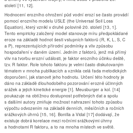
století [11, 12].
Hodnocení erozního ohrožení půd vodní erozí se často provádí
pomocí erozního modelu USLE (the Universal Soil Loss
Equation), který vznikl v druhé polovině 20. století [13, 1].
Tento empiricky založený model stanovuje míru předpokládané
eroze na základě hodnot šesti vstupních faktorů (R, K, L, S, C
a P), reprezentujících přírodní podmínky a vliv způsobu
hospodaření v daném území. Jedním z faktorů, jenž má přímý
vliv na tvorbu erozní události, je faktor erozního účinku deště,
tzv. R faktor. Role tohoto faktoru je velmi často diskutovaným
tématem v mnoha publikacích a vznikla celá řada metodických
doporučení, jak stanovit jeho hodnotu. Určení této hodnoty je
dáno na základě dlouhodobého pozorování erozně účinných
srážek a jejich kinetické energie [1]. Meusburger a kol. [14]
poukazuje na obtížnou dostupnost potřebných dat a spolu
s dalšími autory zmiňuje možnost nahrazení tohoto způsobu
výpočtu odvozením na základě denních, měsíčních a ročních
srážkových úhrnů [15, 16]. Bonilla a Vidal [17] dodávají, že
existuje dobrá korelace mezi ročními srážkovými úhrny
a hodnotami R faktoru, a to na mnoha místech ve světě.