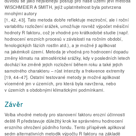
důvodu se jako nejslibnější postup pro naše území jeví metoda
WISCHMEIER A SMITH, jejíž uplatnitelnost byla potvrzena
mnohými autory
[1, 42, 43]. Tato metoda dobře reflektuje meziroční, ale i roční
variabilitu rozložení srážek, umožňuje rovněž výpočet měsíční
hodnoty R faktoru, což je vhodné pro krátkodobé studie (např.
hodnocení erozních procesů v závislosti na ročním období,
fenologických fázích rostlin atd.), a je možné ji aplikovat
na jakémkoli území. Metoda je vhodná pro hodnocení dopadu
změny klimatu na atmosférické srážky, kdy v posledních letech
dochází ke změně jejich rozložení během roku a také jejich
samotného charakteru – růst intenzity a frekvence extremity
[19, 44–47]. Ostatní testované metody je možné aplikovat
víceméně jen v územích, pro která byla navržena, nebo
v územích s obdobnými klimatickými podmínkami.
Závěr
Volba vhodné metody pro stanovení faktoru erozní účinnosti
deště R představuje důležitý krok ke správnému hodnocení
erozního ohrožení půdního fondu. Tento příspěvek aplikoval
sedm alternativních metodik výpočtu R faktoru na základě