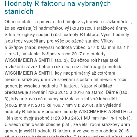
Hodnoty R faktoru na vybraných
stanicích
Obecně platí – a potvrzují to i údaje z vybraných srážkoměrů –,
že se vzrůstající nadmořskou výškou rostou i srážkové úhrny.
S tím je logicky spojen i růst hodnoty R faktoru. Vyšší hodnoty
jsou tedy vypočítány pro výše položené stanice Vítkov
a Skřipov (např. nejvyšší hodnota vůbec, 547,0 MJ mm ha-1 h-
1 rok-1, na stanici Skřipov v roce 2017 dle metody
WISCHMEIER A SMITH; tab. 3). Důležitou roli hraje také
rozložení srážek během roku, na což silně reaguje metoda
WISCHMEIER A SMITH, kdy nadprůměrný až extrémní
měsíční srážkový úhrn ve srovnání s ostatními měsíci v roce
generuje vysokou hodnotu R faktoru. Názorný příklad
představuje srovnání roků 2015 a 2016 na stanici Děrné (tab.
3), kdy celkové roční sumy srážek se relativně lehce liší
(406,2 mm v r. 2015 ku 466,7 mm v r. 2016), ale výsledné
hodnoty R faktoru v případě metody WISCHMEIER A SMITH se
liší skoro dvojnásobně (129,3 ku 246,1 MJ mm ha-1 h-1 rok-1).
U všech stanic však obecně platí, že větší roční srážkový úhrn
generuje vyšší hodnotu R faktoru a ve zvoleném období 2015
až 2019 jsou hodnoty výsledného R faktoru relativně nízké, což