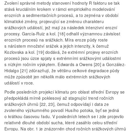
Zvolení správné metody stanovení hodnoty R faktoru se tak
stává kruciálním krokem v rámci empirického modelování
erozních a sedimentačních procesů, a to zejména v období
klimatické změny, projevující se změnou charakteru
srážkových událostí, jež mají za následek intenzivní erozní
procesy. García-Ruiz a kol. [18] odhalil významnou závislost
erozních procesů na srážkách. Míra eroze půdy roste
s nárůstem množství srážek a jejich intenzity, k čemuž
Kozlovska a kol. [19] dodává, že extrémní projevy erozních
procesů jsou úzce spjaty s extrémními srážkovými událostmi
s nízkým ročním výskytem. Edwards a Owens [20] a González-
Hidalgo [21] zdůrazňují, že většinu celkové degradace půdy
může způsobit jen několik málo extrémních srážkových
událostí v roce.
Podle posledních projekcí klimatu pro oblast střední Evropy se
předpokládá mírně poklesový až stagnující trend ročních
srážkových úhrnů [22, 23], čemuž odpovídají i data ze
zvoleného výzkumného povodí Husího potoka, byť se jedná
o krátkou časovou řadu. V posledních letech se i zde projevilo
relativně dlouhé období sucha, které zasáhlo celou střední
Evropu. Na obr. 1 je znázorněn chod ročních srážkových úhrnů