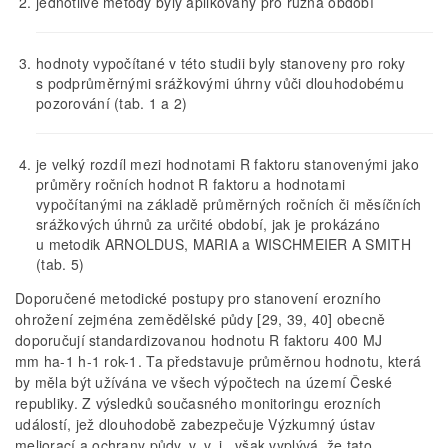
jednotlivé metody byly aplikovány pro různá období
hodnoty vypočítané v této studii byly stanoveny pro roky
s podprůměrnými srážkovými úhrny vůči dlouhodobému
pozorování (tab. 1 a 2)
je velký rozdíl mezi hodnotami R faktoru stanovenými jako
průměry ročních hodnot R faktoru a hodnotami
vypočítanými na základě průměrných ročních či měsíčních
srážkových úhrnů za určité období, jak je prokázáno
u metodik ARNOLDUS, MARIA a WISCHMEIER A SMITH
(tab. 5)
Doporučené metodické postupy pro stanovení erozního
ohrožení zejména zemědělské půdy [29, 39, 40] obecně
doporučují standardizovanou hodnotu R faktoru 400 MJ
mm ha-1 h-1 rok-1. Ta představuje průměrnou hodnotu, která
by měla být užívána ve všech výpočtech na území České
republiky. Z výsledků současného monitoringu erozních
událostí, jež dlouhodobě zabezpečuje Výzkumný ústav
meliorací a ochrany půdy, v. v. i., však vyplývá, že tato