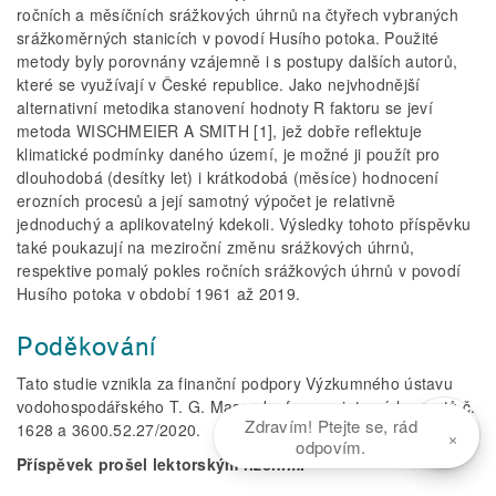
ročních a měsíčních srážkových úhrnů na čtyřech vybraných
srážkoměrných stanicích v povodí Husího potoka. Použité
metody byly porovnány vzájemně i s postupy dalších autorů,
které se využívají v České republice. Jako nejvhodnější
alternativní metodika stanovení hodnoty R faktoru se jeví
metoda WISCHMEIER A SMITH [1], jež dobře reflektuje
klimatické podmínky daného území, je možné ji použít pro
dlouhodobá (desítky let) i krátkodobá (měsíce) hodnocení
erozních procesů a její samotný výpočet je relativně
jednoduchý a aplikovatelný kdekoli. Výsledky tohoto příspěvku
také poukazují na meziroční změnu srážkových úhrnů,
respektive pomalý pokles ročních srážkových úhrnů v povodí
Husího potoka v období 1961 až 2019.
Poděkování
Tato studie vznikla za finanční podpory Výzkumného ústavu
vodohospodářského T. G. Masaryka formou interních grantů č.
Zdravím! Ptejte se, rád
1628 a 3600.52.27/2020.
×
odpovím.
Příspěvek prošel lektorským řízením.