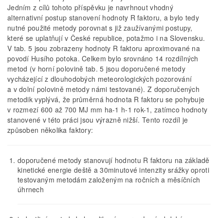
Jedním z cílů tohoto příspěvku je navrhnout vhodný
alternativní postup stanovení hodnoty R faktoru, a bylo tedy
nutné použité metody porovnat s již zaužívanými postupy,
které se uplatňují v České republice, potažmo i na Slovensku.
V tab. 5 jsou zobrazeny hodnoty R faktoru aproximované na
povodí Husího potoka. Celkem bylo srovnáno 14 rozdílných
metod (v horní polovině tab. 5 jsou doporučené metody
vycházející z dlouhodobých meteorologických pozorování
a v dolní polovině metody námi testované). Z doporučených
metodik vyplývá, že průměrná hodnota R faktoru se pohybuje
v rozmezí 600 až 700 MJ mm ha-1 h-1 rok-1, zatímco hodnoty
stanovené v této práci jsou výrazně nižší. Tento rozdíl je
způsoben několika faktory:
doporučené metody stanovují hodnotu R faktoru na základě
kinetické energie deště a 30minutové intenzity srážky oproti
testovaným metodám založeným na ročních a měsíčních
úhrnech