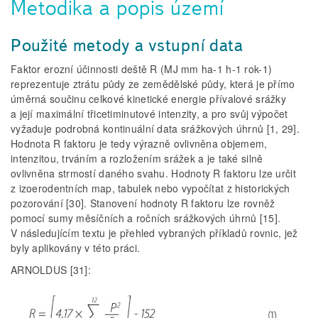
Metodika a popis území
Použité metody a vstupní data
Faktor erozní účinnosti deště R (MJ mm ha-1 h-1 rok-1)
reprezentuje ztrátu půdy ze zemědělské půdy, která je přímo
úměrná součinu celkové kinetické energie přívalové srážky
a její maximální třicetiminutové intenzity, a pro svůj výpočet
vyžaduje podrobná kontinuální data srážkových úhrnů [1, 29].
Hodnota R faktoru je tedy výrazně ovlivněna objemem,
intenzitou, trváním a rozložením srážek a je také silně
ovlivněna strmostí daného svahu. Hodnoty R faktoru lze určit
z izoerodentních map, tabulek nebo vypočítat z historických
pozorování [30]. Stanovení hodnoty R faktoru lze rovněž
pomocí sumy měsíčních a ročních srážkových úhrnů [15].
V následujícím textu je přehled vybraných příkladů rovnic, jež
byly aplikovány v této práci.
ARNOLDUS [31]: