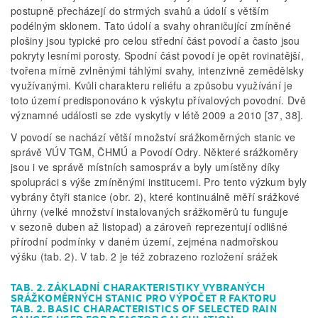
postupně přecházejí do strmých svahů a údolí s větším
podélným sklonem. Tato údolí a svahy ohraničující zmíněné
plošiny jsou typické pro celou střední část povodí a často jsou
pokryty lesními porosty. Spodní část povodí je opět rovinatější,
tvořena mírně zvlněnými táhlými svahy, intenzivně zemědělsky
využívanými. Kvůli charakteru reliéfu a způsobu využívání je
toto území predisponováno k výskytu přívalových povodní. Dvě
významné události se zde vyskytly v létě 2009 a 2010 [37, 38].
V povodí se nachází větší množství srážkoměrných stanic ve
správě VÚV TGM, ČHMÚ a Povodí Odry. Některé srážkoměry
jsou i ve správě místních samospráv a byly umístěny díky
spolupráci s výše zmíněnými institucemi. Pro tento výzkum byly
vybrány čtyři stanice (obr. 2), které kontinuálně měří srážkové
úhrny (velké množství instalovaných srážkoměrů tu funguje
v sezoně duben až listopad) a zároveň reprezentují odlišné
přírodní podmínky v daném území, zejména nadmořskou
výšku (tab. 2). V tab. 2 je též zobrazeno rozložení srážek
TAB. 2. ZÁKLADNÍ CHARAKTERISTIKY VYBRANÝCH
SRÁŽKOMĚRNÝCH STANIC PRO VÝPOČET R FAKTORU
TAB. 2. BASIC CHARACTERISTICS OF SELECTED RAIN