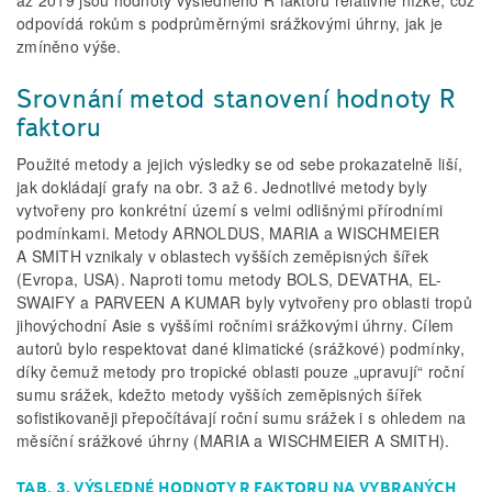
odpovídá rokům s podprůměrnými srážkovými úhrny, jak je
zmíněno výše.
Srovnání metod stanovení hodnoty R
faktoru
Použité metody a jejich výsledky se od sebe prokazatelně liší,
jak dokládají grafy na obr. 3 až 6. Jednotlivé metody byly
vytvořeny pro konkrétní území s velmi odlišnými přírodními
podmínkami. Metody ARNOLDUS, MARIA a WISCHMEIER
A SMITH vznikaly v oblastech vyšších zeměpisných šířek
(Evropa, USA). Naproti tomu metody BOLS, DEVATHA, EL-
SWAIFY a PARVEEN A KUMAR byly vytvořeny pro oblasti tropů
jihovýchodní Asie s vyššími ročními srážkovými úhrny. Cílem
autorů bylo respektovat dané klimatické (srážkové) podmínky,
díky čemuž metody pro tropické oblasti pouze „upravují“ roční
sumu srážek, kdežto metody vyšších zeměpisných šířek
sofistikovaněji přepočítávají roční sumu srážek i s ohledem na
měsíční srážkové úhrny (MARIA a WISCHMEIER A SMITH).
TAB. 3. VÝSLEDNÉ HODNOTY R FAKTORU NA VYBRANÝCH