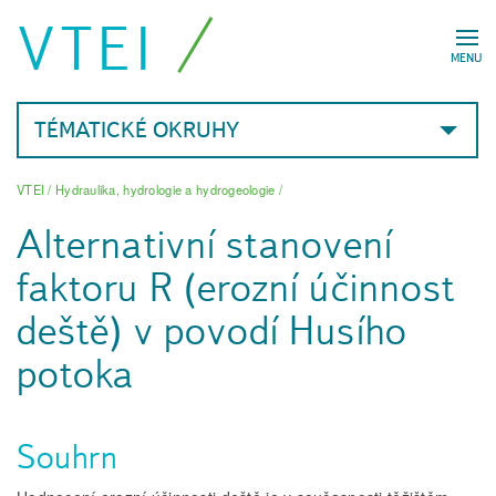
VTEI
MENU
TÉMATICKÉ OKRUHY
VTEI
/
Hydraulika, hydrologie a hydrogeologie
/
Alternativní stanovení
faktoru R (erozní účinnost
deště) v povodí Husího
potoka
Souhrn