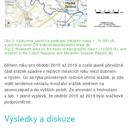
Obr. 2. Výzkumné území na podkladu základní mapy 1 : 10 000 (A)
a poloha v rámci ČR a Moravskoslezského kraje (B)
Fig. 2. Research area on the basis of topographic map 1 : 10 000 (A), and
location in the Czech Republic and Moravian-Silesian Region (B)
během roku pro období 2015 až 2019 a zcela jasně převážná
část srážek spadne v teplých měsících roku mezi dubnem
a říjnem. Co se týká průměrných ročních úhrnů srážek, je zde
vidět tendence nárůstu množství srážek směrem na
severozápad a do vyšších poloh. Ze srovnání s hodnotami
v tab. 1 jasně vyplývá, že období 2015 až 2019 bylo srážkově
podprůměrné.
Výsledky a diskuze