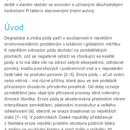
deště v daném období ve srovnání s užívanými dlouhodobými
hodnotami R faktoru stanovenými jinými autory.
Úvod
Degradace a ztráta půdy patří v současnosti k největším
environmentálním problémům v lokálním i globálním měřítku.
K největším odnosům půdy dochází na zemědělských
plochách, což se negativně odráží ve zhoršující se kvalitě
půdy, a to má dále vliv na zdraví celých ekosystémů, odtokové
poměry, kvalitu povrchových i podzemních vod a v neposlední
řadě také na produkci potravin [2–5]. Eroze půdy – ať už vodní,
nebo větrná – má různé příčiny, které jsou ve své podstatě
přirozeným chováním přírodního prostředí. Od doby rozvoje
zemědělství jsou však tyto přirozené procesy silně ovlivněny
činností člověka. Eroze půdy je akcelerována především vlivem
intenzifikace zemědělství, pěstování monokultur a velkého
odlesňování [6], obecně ve snaze dosahovat co největších
zisků [7–10]. V podmínkách České republiky představuje
z hlediska eroze největší problém struktura půdních bloků
a změny ve využívání krajiny, k nimž došlo v průběhu 20.