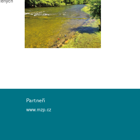
učených
Partneři
www.mzp.cz