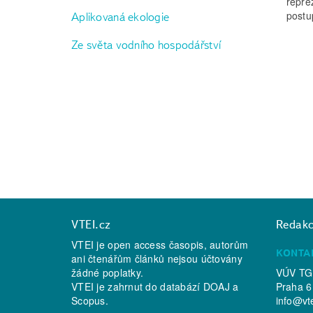
repre
postu
Aplikovaná ekologie
Ze světa vodního hospodářství
VTEI.cz
Redak
VTEI je open access časopis, autorům
KONTA
ani čtenářům článků nejsou účtovány
žádné poplatky.
VÚV TGM
VTEI je zahrnut do databází
DOAJ
a
Praha 6
Scopus
.
info@vt