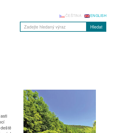
ČEŠTINA
ENGLISH
Hledat
asti
ocí
 deště