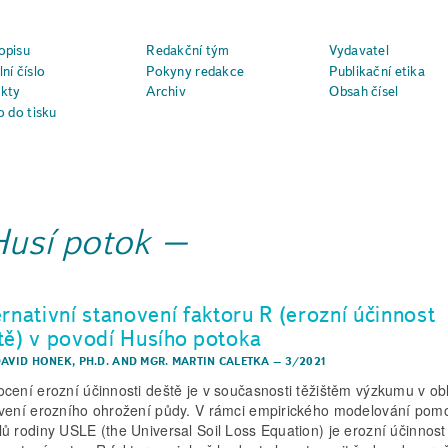
opisu
Redakční tým
Vydavatel
ní číslo
Pokyny redakce
Publikační etika
kty
Archiv
Obsah čísel
o do tisku
Husí potok
ernativní stanovení faktoru R (erozní účinnost
tě) v povodí Husího potoka
AVID HONEK, PH.D.
AND
MGR. MARTIN CALETKA
–
3/2021
cení erozní účinnosti deště je v současnosti těžištěm výzkumu v obl
vení erozního ohrožení půdy. V rámci empirického modelování pom
ů rodiny USLE (the Universal Soil Loss Equation) je erozní účinnost