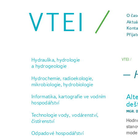
VTEI
O čas
Aktuál
Konta
Přijat
Hydraulika, hydrologie
VTEI
/
a hydrogeologie
Hydrochemie, radioekologie,
mikrobiologie, hydrobiologie
Alt
Informatika, kartografie ve vodním
hospodářství
deš
MGR. D
Technologie vody, vodárenství,
Hodno
čistírenství
stano
model
Odpadové hospodářství