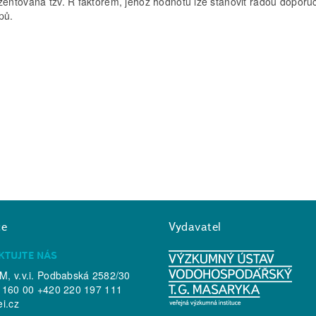
zentována tzv. R faktorem, jehož hodnotu lze stanovit řadou dopor
pů.
ce
Vydavatel
KTUJTE NÁS
, v.v.i. Podbabská 2582/30
 160 00 +420 220 197 111
ei.cz