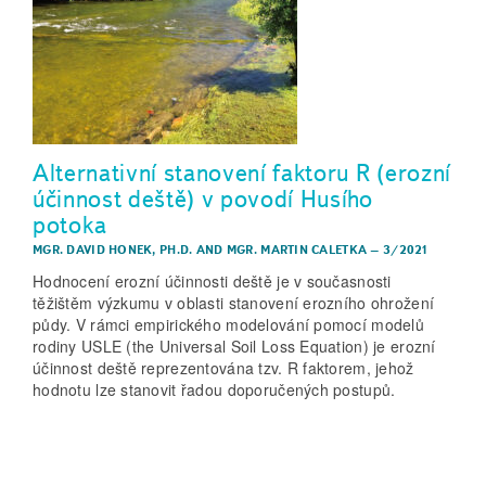
Alternativní stanovení faktoru R (erozní
účinnost deště) v povodí Husího
potoka
MGR. DAVID HONEK, PH.D.
AND
MGR. MARTIN CALETKA
–
3/2021
Hodnocení erozní účinnosti deště je v současnosti
těžištěm výzkumu v oblasti stanovení erozního ohrožení
půdy. V rámci empirického modelování pomocí modelů
rodiny USLE (the Universal Soil Loss Equation) je erozní
účinnost deště reprezentována tzv. R faktorem, jehož
hodnotu lze stanovit řadou doporučených postupů.