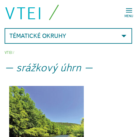
VTEI
MENU
TÉMATICKÉ OKRUHY
VTEI
/
srážkový úhrn