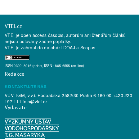
VTEI.cz
VTEI je open access časopis, autorům ani čtenářům článků
nejsou účtovány žádné poplatky.
VTEI je zahrnut do databází
DOAJ
a
Scopus
.
ISSN 0322–8916 (print), ISSN 1805-6555 (on-line)
Redakce
KONTAKTUJTE NÁS
VÚV TGM, v.v.i. Podbabská 2582/30 Praha 6 160 00 +420 220
197 111
info@vtei.cz
Vydavatel