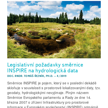
Legislativní požadavky směrnice
INSPIRE na hydrologická data
DOC. RNDR. TOMÁŠ ŘEZNÍK, PH.D.
–
4/2019
Směrnice INSPIRE je pojem, který se v poslední dekádě
skloňuje v souvislosti s prostorově lokalizovanými daty, tzv.
geodaty, hydrologickými nevyjímaje. Plným názvem
Směrnice Evropského parlamentu a Rady ze dne 14.
března 2007 o zřízení Infrastruktury pro prostorové
informace v Evropském společenství (INSPIRE) primárně