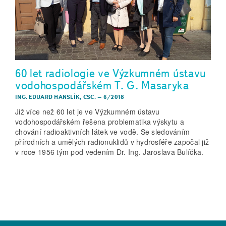
60 let radiologie ve Výzkumném ústavu
vodohospodářském T. G. Masaryka
ING. EDUARD HANSLÍK, CSC.
–
6/2018
Již více než 60 let je ve Výzkumném ústavu
vodohospodářském řešena problematika výskytu a
chování radioaktivních látek ve vodě. Se sledováním
přírodních a umělých radionuklidů v hydrosféře započal již
v roce 1956 tým pod vedením Dr. Ing. Jaroslava Bulíčka.