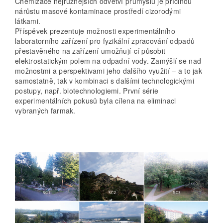
Chemizace nejrůznějších odvětví průmyslu je příčinou
nárůstu masové kontaminace prostředí cizorodými
látkami.
Příspěvek prezentuje možnosti experimentálního
laboratorního zařízení pro fyzikální zpracování odpadů
přestavěného na zařízení umožňují-cí působit
elektrostatickým polem na odpadní vody. Zamýšlí se nad
možnostmi a perspektivami jeho dalšího využití – a to jak
samostatně, tak v kombinaci s dalšími technologickými
postupy, např. biotechnologiemi. První série
experimentálních pokusů byla cílena na eliminaci
vybraných farmak.