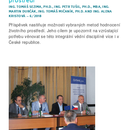
prostředí
ING. TOMÁŠ SEZIMA, PH.D.
,
ING. PETR TUŠIL, PH.D., MBA
,
ING.
MARTIN DURČÁK
,
ING. TOMÁŠ MIČANÍK, PH.D.
AND
ING. ALENA
KRISTOVÁ
–
6/2018
Příspěvek nastiňuje možnosti vybraných metod hodnocení
životního prostředí. Jeho cílem je upozornit na vzrůstající
potřebu věnovat se této integrální vědní disciplíně více i v
České republice.