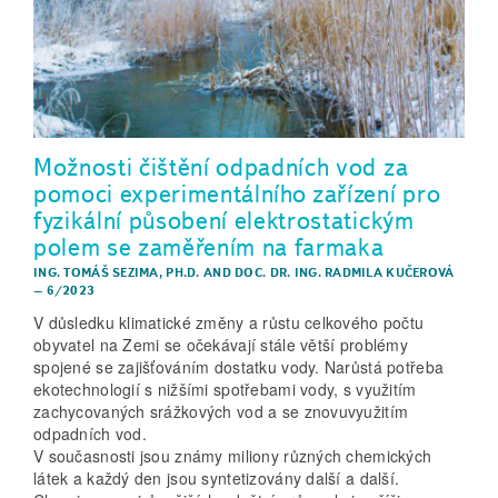
Možnosti čištění odpadních vod za
pomoci experimentálního zařízení pro
fyzikální působení elektrostatickým
polem se zaměřením na farmaka
ING. TOMÁŠ SEZIMA, PH.D.
AND
DOC. DR. ING. RADMILA KUČEROVÁ
–
6/2023
V důsledku klimatické změny a růstu celkového počtu
obyvatel na Zemi se očekávají stále větší problémy
spojené se zajišťováním dostatku vody. Narůstá potřeba
ekotechnologií s nižšími spotřebami vody, s využitím
zachycovaných srážkových vod a se znovuvyužitím
odpadních vod.
V současnosti jsou známy miliony různých chemických
látek a každý den jsou syntetizovány další a další.