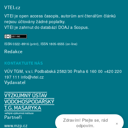
VTEI.cz
VTEI je open access časopis, autorům ani čtenářům článků
nejsou účtovány žádné poplatky.
VTEI je zahrnut do databází
DOAJ
a
Scopus
.
ISSN 0322–8916 (print), ISSN 1805-6555 (on-line)
Redakce
KONTAKTUJTE NÁS
VÚV TGM, v.v.i. Podbabská 2582/30 Praha 6 160 00 +420 220
197 111
info@vtei.cz
Vydavatel
Partneři
Zdravím! Ptejte se, rád
×
odpovím.
www.mzp.cz