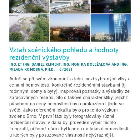
Vztah scénického pohledu a hodnoty
rezidenční výstavby
ING. ET ING. DANIEL KLIMENT
,
ING. MONIKA DOLEŽALOVÁ
AND
ING.
MILADA KOMOSNÁ, PH.D.
–
6/2021
Autoři se při svém zkoumání vztahu mezi vybranými vlivy a
cenami nemovitostí, konkrétně rezidenčními stavbami (tj.
rodinnými domy a byty), inspirovali poznatky a výsledky ze
zpracovaných rešerší. Šlo o takové charakteristiky, jejichž
působení na ceny nemovitostí bylo prokázáno i jinde ve
světě. Jako referenční lokalita bylo pro tento výzkum
zvoleno Brno. V první fázi byly fotografovány různé
rezidenční stavby, v další byl proveden výběr těchto
fotografií, přičemž důraz byl kladen na takové nemovitosti,
u kterých byly posuzované vlastnosti nejvýraznější.