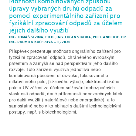
Možnosti kombinovaných způsobů
úpravy vybraných druhů odpadů za
pomoci experimentálního zařízení pro
fyzikální zpracování odpadů za účelem
jejich dalšího využití
ING. TOMÁŠ SEZIMA, PH.D.
,
ING. EUGEN SIKORA, PH.D.
AND
DOC. DR.
ING. RADMILA KUČEROVÁ
–
6/2020
Příspěvek prezentuje možnosti originálního zařízení pro
fyzikální zpracování odpadů, chráněného evropským
patentem a zamýšlí se nad perspektivami jeho dalšího
rozvoje. Toto zařízení využívá jednotlivá nebo
kombinovaná působení ultrazvuku, fokusovaného
mikrovlnného pole, jiskrového výboje, elektrostatického
pole a UV záření za účelem snižování nebezpečných
vlastností odpadů, dané přítomností nebezpečných látek
pro další využití (materiálové nebo energetické), a to
samostatně nebo v kombinaci s dalšími technologickými
postupy, např. s biotechnologiemi.