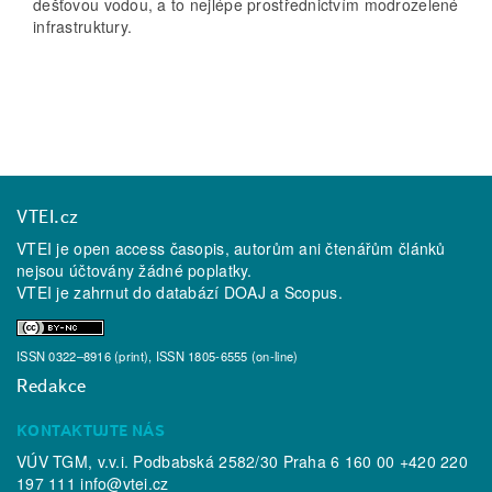
dešťovou vodou, a to nejlépe prostřednictvím modrozelené
infrastruktury.
VTEI.cz
VTEI je open access časopis, autorům ani čtenářům článků
nejsou účtovány žádné poplatky.
VTEI je zahrnut do databází
DOAJ
a
Scopus
.
ISSN 0322–8916 (print), ISSN 1805-6555 (on-line)
Redakce
KONTAKTUJTE NÁS
VÚV TGM, v.v.i. Podbabská 2582/30 Praha 6 160 00 +420 220
197 111
info@vtei.cz