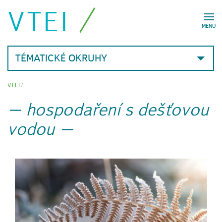
VTEI
MENU
TÉMATICKÉ OKRUHY
VTEI
/
hospodaření s dešťovou
vodou