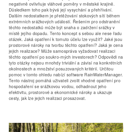
negativně ovlivňuje vláhové poměry v městské krajině.
Důsledkem toho pak bývá její vysychání a přehřívání.
Dalším nedostatkem je přetěžování stokových sítí během
extrémních srážkových událostí. Řešením pro odstranění
těchto nedostatků může být snaha o zadržení srážky v
místě jejího dopadu. Tento koncept s sebou ale nese řadu
otázek. Jaká opatření k tomuto účelu lze využít? Jaké jsou
prostorové nároky na tvorbu těchto opatření? Jaká je cena
jejich realizace? Může samospráva vyžadovat realizaci
těchto opatření po soukro-mých investorech? Odpovědi na
tyto otázky nejsou mnohdy triviální a závisí na konkrétních
okolnostech a množství posuzovaných kritérií. Určitou
pomoc v tomto ohledu nabízí software RainWaterManager.
Tento nástroj pomáhá uživateli zvolit vhodné opatření pro
hospodaření se srážkovou vodou, odhadnout jeho
efektivitu, prostorové a ekonomické nároky a ukazuje
cesty, jak lze jejich realizaci prosazovat.