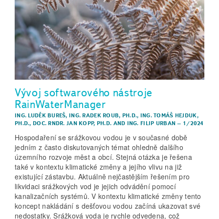
Vývoj softwarového nástroje
RainWaterManager
ING. LUDĚK BUREŠ
,
ING. RADEK ROUB, PH.D.
,
ING. TOMÁŠ HEJDUK,
PH.D.
,
DOC. RNDR. JAN KOPP, PH.D.
AND
ING. FILIP URBAN
–
1/2024
Hospodaření se srážkovou vodou je v současné době
jedním z často diskutovaných témat ohledně dalšího
územního rozvoje měst a obcí. Stejná otázka je řešena
také v kontextu klimatické změny a jejího vlivu na již
existující zástavbu. Aktuálně nejčastějším řešením pro
likvidaci srážkových vod je jejich odvádění pomocí
kanalizačních systémů. V kontextu klimatické změny tento
koncept nakládání s dešťovou vodou začíná ukazovat své
nedostatky. Srážková voda je rychle odvedena, což