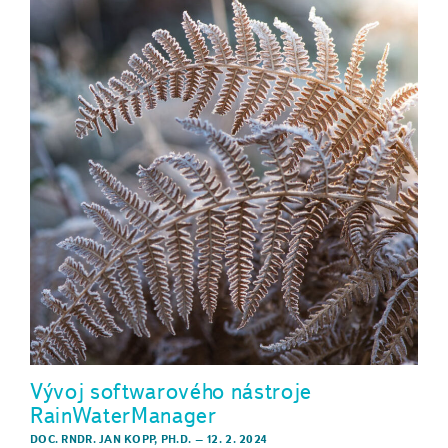
Vývoj softwarového nástroje
RainWaterManager
DOC. RNDR. JAN KOPP, PH.D.
–
12. 2. 2024