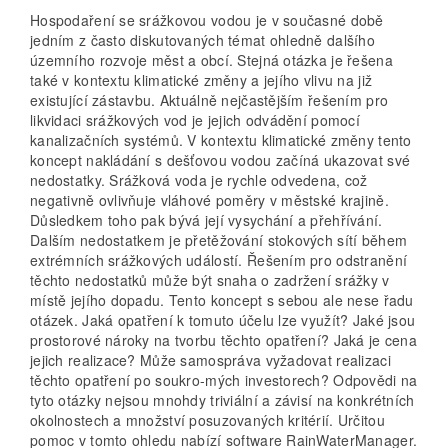
Hospodaření se srážkovou vodou je v současné době
jedním z často diskutovaných témat ohledně dalšího
územního rozvoje měst a obcí. Stejná otázka je řešena
také v kontextu klimatické změny a jejího vlivu na již
existující zástavbu. Aktuálně nejčastějším řešením pro
likvidaci srážkových vod je jejich odvádění pomocí
kanalizačních systémů. V kontextu klimatické změny tento
koncept nakládání s dešťovou vodou začíná ukazovat své
nedostatky. Srážková voda je rychle odvedena, což
negativně ovlivňuje vláhové poměry v městské krajině.
Důsledkem toho pak bývá její vysychání a přehřívání.
Dalším nedostatkem je přetěžování stokových sítí během
extrémních srážkových událostí. Řešením pro odstranění
těchto nedostatků může být snaha o zadržení srážky v
místě jejího dopadu. Tento koncept s sebou ale nese řadu
otázek. Jaká opatření k tomuto účelu lze využít? Jaké jsou
prostorové nároky na tvorbu těchto opatření? Jaká je cena
jejich realizace? Může samospráva vyžadovat realizaci
těchto opatření po soukro-mých investorech? Odpovědi na
tyto otázky nejsou mnohdy triviální a závisí na konkrétních
okolnostech a množství posuzovaných kritérií. Určitou
pomoc v tomto ohledu nabízí software RainWaterManager.