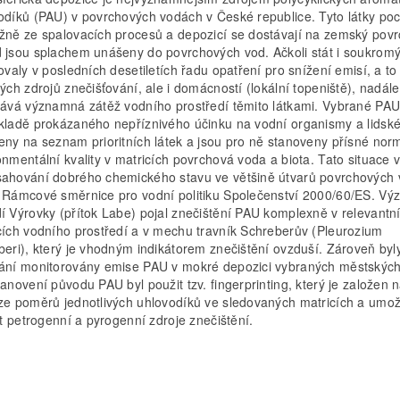
odíků (PAU) v povrchových vodách v České republice. Tyto látky poc
žně ze spalovacích procesů a depozicí se dostávají na zemský povr
 jsou splachem unášeny do povrchových vod. Ačkoli stát i soukromý
zovaly v posledních desetiletích řadu opatření pro snížení emisí, a to
kých zdrojů znečišťování, ale i domácností (lokální topeniště), nadále
vává významná zátěž vodního prostředí těmito látkami. Vybrané PAU
kladě prokázaného nepříznivého účinku na vodní organismy a lidské
eny na seznam prioritních látek a jsou pro ně stanoveny přísné nor
onmentální kvality v matricích povrchová voda a biota. Tato situace 
ahování dobrého chemického stavu ve většině útvarů povrchových 
 Rámcové směrnice pro vodní politiku Společenství 2000/60/ES. Vý
í Výrovky (přítok Labe) pojal znečištění PAU komplexně v relevantn
cích vodního prostředí a v mechu travník Schreberův (Pleurozium
beri), který je vhodným indikátorem znečištění ovzduší. Zároveň byl
ání monitorovány emise PAU v mokré depozici vybraných městských l
tanovení původu PAU byl použit tzv. fingerprinting, který je založen 
ze poměrů jednotlivých uhlovodíků ve sledovaných matricích a umo
šit petrogenní a pyrogenní zdroje znečištění.