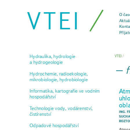
VTEI
O čas
Aktuál
Konta
Přijat
Hydraulika, hydrologie
VTEI
/
a hydrogeologie
f
Hydrochemie, radioekologie,
mikrobiologie, hydrobiologie
Atm
Informatika, kartografie ve vodním
hospodářství
uhl
obl
Technologie vody, vodárenství,
ING. 
čistírenství
SUCHA
ROZTO
Odpadové hospodářství
Atmos