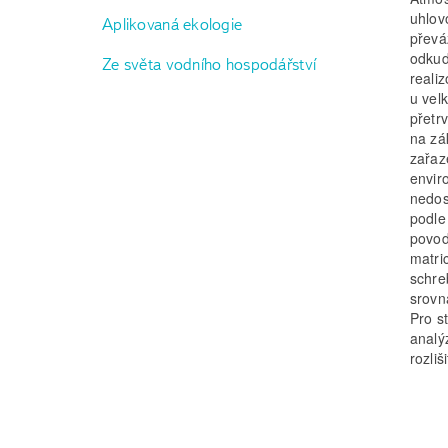
uhlov
Aplikovaná ekologie
převá
odkud
Ze světa vodního hospodářství
reali
u vel
přetr
na zá
zařaz
envir
nedos
podle
povod
matri
schre
srovn
Pro s
analý
rozli