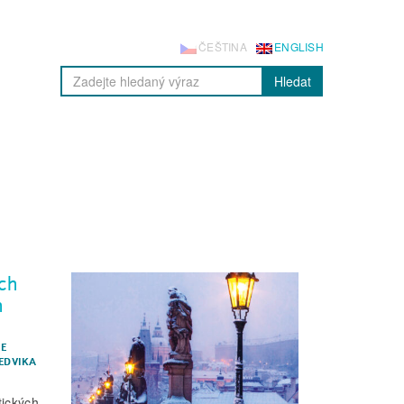
ČEŠTINA
ENGLISH
Hledat
ch
h
IE
HEDVIKA
tických