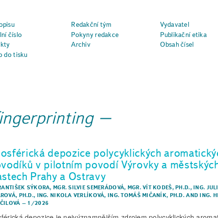
opisu
Redakční tým
Vydavatel
ní číslo
Pokyny redakce
Publikační etika
kty
Archiv
Obsah čísel
o do tisku
ingerprinting
osférická depozice polycyklických aromatický
ovodíků v pilotním povodí Výrovky a městskýc
astech Prahy a Ostravy
FRANTIŠEK SÝKORA
,
MGR. SILVIE SEMERÁDOVÁ
,
MGR. VÍT KODEŠ, PH.D.
,
ING. JUL
ROVÁ, PH.D.
,
ING. NIKOLA VERLÍKOVÁ
,
ING. TOMÁŠ MIČANÍK, PH.D.
AND
ING. 
ČILOVÁ
–
1/2026
férická depozice je nejvýznamnějším zdrojem polycyklických aroma