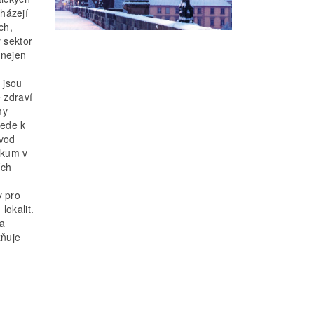
házejí
ch,
 sektor
 nejen
 jsou
 zdraví
my
vede k
vod
zkum v
ích
y pro
okalit.
na
žňuje