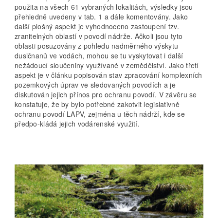
použita na všech 61 vybraných lokalitách, výsledky jsou
přehledně uvedeny v tab. 1 a dále komentovány. Jako
další plošný aspekt je vyhodnoceno zastoupení tzv.
zranitelných oblastí v povodí nádrže. Ačkoli jsou tyto
oblasti posuzovány z pohledu nadměrného výskytu
dusičnanů ve vodách, mohou se tu vyskytovat i další
nežádoucí sloučeniny využívané v zemědělství. Jako třetí
aspekt je v článku popisován stav zpracování komplexních
pozemkových úprav ve sledovaných povodích a je
diskutován jejich přínos pro ochranu povodí. V závěru se
konstatuje, že by bylo potřebné zakotvit legislativně
ochranu povodí LAPV, zejména u těch nádrží, kde se
předpo-kládá jejich vodárenské využití.