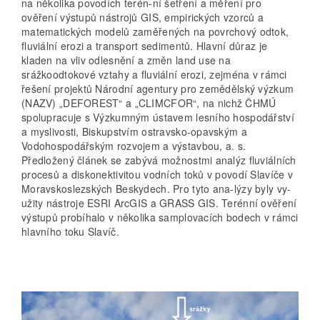
na několika povodích terén-ní šetření a měření pro
ověření výstupů nástrojů GIS, empirických vzorců a
matematických modelů zaměřených na povrchový odtok,
fluviální erozi a transport sedimentů. Hlavní důraz je
kladen na vliv odlesnění a změn land use na
srážkoodtokové vztahy a fluviální erozi, zejména v rámci
řešení projektů Národní agentury pro zemědělský výzkum
(NAZV) „DEFOREST“ a „CLIMCFOR“, na nichž ČHMÚ
spolupracuje s Výzkumným ústavem lesního hospodářství
a myslivosti, Biskupstvím ostravsko-opavským a
Vodohospodářským rozvojem a výstavbou, a. s.
Předložený článek se zabývá možnostmi analýz fluviálních
procesů a diskonektivitou vodních toků v povodí Slavíče v
Moravskoslezských Beskydech. Pro tyto ana-lýzy byly vy­
užity nástroje ESRI ArcGIS a GRASS GIS. Terénní ověření
výstupů probíhalo v několika samplovacích bodech v rámci
hlavního toku Slavíč.