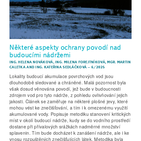
Některé aspekty ochrany povodí nad
budoucími nádržemi
ING. HELENA NOVÁKOVÁ
,
ING. MILENA FOREJTNÍKOVÁ
,
MGR. MARTIN
CALETKA
AND
ING. KATEŘINA SEDLÁČKOVÁ
–
6/2025
Lokality budoucí akumulace povrchových vod jsou
dlouhodobě sledované a chráněné. Malá pozornost byla
však dosud věnována povodí, jež bude v budoucnosti
zdrojem vod pro tyto nádrže, z pohledu ovlivňování jejich
jakosti. Článek se zaměřuje na některé plošné jevy, které
mohou vést ke znečišťování, a tím i k omezenému využití
akumulované vody. Popisuje metodiku stanovení kritických
míst v okolí budoucí nádrže, kudy se do vodního prostředí
dostane při přívalových srážkách nadměrné množství
splavenin. Tím bude docházet k zanášení nádrže, ale i ke
vnosu rozpuštěných znečišťujících látek. Metodika byla