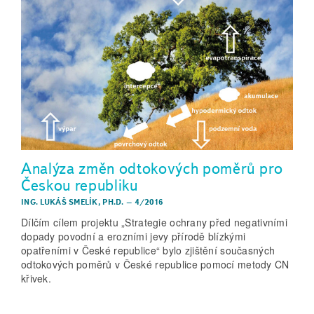
Analýza změn odtokových poměrů pro
Českou republiku
ING. LUKÁŠ SMELÍK, PH.D.
–
4/2016
Dílčím cílem projektu „Strategie ochrany před negativními
dopady povodní a erozními jevy přírodě blízkými
opatřeními v České republice“ bylo zjištění současných
odtokových poměrů v České republice pomocí metody CN
křivek.