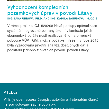
Vyhodnocení komplexních
pozemkových úprav v povodí Litavy
ING. JANA UHROVÁ, PH.D.
AND
ING. KAMILA ZÁRUBOVÁ
–
6/2015
V rámci projektu QJ1520268 Nové postupy optimalizace
systémů integrované ochrany území v kontextu jejich
ekonomické udržitelnosti realizovaného na brněnské
pobočce VÚV TGM, v.v.i., s počátkem řešení v roce 2015
byla vyžadována prvotní analýza dostupných dat a
podkladů jednoho z pilotních povodí, povodí Litavy.
VTEI.cz
VTEI je open access časopis, autorům ani čtenářům článků
nejsou účtovány žádné poplatky.
VTEI je zahrnut do databází
DOAJ
a
Scopus
.