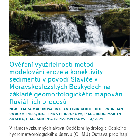
Ověření využitelnosti metod
modelování eroze a konektivity
sedimentů v povodí Slavíče v
Moravskoslezských Beskydech na
základě geomorfologického mapování
fluviálních procesů
MGR. TEREZA MACUROVÁ
,
ING. ANTONÍN KOHUT
,
DOC. RNDR. JAN
UNUCKA, PH.D.
,
ING. LENKA PETRUŠKOVÁ, PH.D.
,
RNDR. MARTIN
ADAMEC, PH.D.
AND
ING. IRENA PAVLÍKOVÁ
–
3/2024
V rámci výzkumných aktivit Oddělení hydrologie Českého
hydrometeorologického ústavu (ČHMÚ) Ostrava probíhají