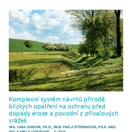
Komplexní systém návrhů přírodě
blízkých opatření na ochranu před
dopady eroze a povodní z přívalových
srážek
ING. JANA UHROVÁ, PH.D.
,
MGR. PAVLA ŠTĚPÁNKOVÁ, PH.D.
AND
ING. KAMILA ZÁRUBOVÁ
–
4/2016