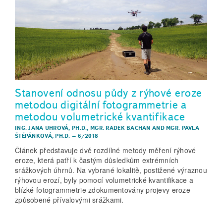
Stanovení odnosu půdy z rýhové eroze
metodou digitální fotogrammetrie a
metodou volumetrické kvantifikace
ING. JANA UHROVÁ, PH.D.
,
MGR. RADEK BACHAN
AND
MGR. PAVLA
ŠTĚPÁNKOVÁ, PH.D.
–
6/2018
Článek představuje dvě rozdílné metody měření rýhové
eroze, která patří k častým důsledkům extrémních
srážkových úhrnů. Na vybrané lokalitě, postižené výraznou
rýhovou erozí, byly pomocí volumetrické kvantifikace a
blízké fotogrammetrie zdokumentovány projevy eroze
způsobené přívalovými srážkami.