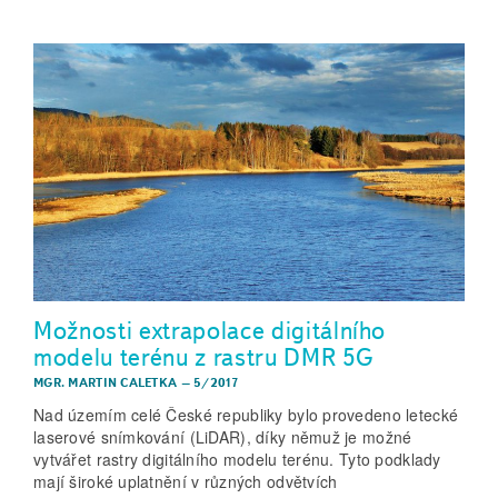
Možnosti extrapolace digitálního
modelu terénu z rastru DMR 5G
MGR. MARTIN CALETKA
–
5/2017
Nad územím celé České republiky bylo provedeno letecké
laserové snímkování (LiDAR), díky němuž je možné
vytvářet rastry digitálního modelu terénu. Tyto podklady
mají široké uplatnění v různých odvětvích