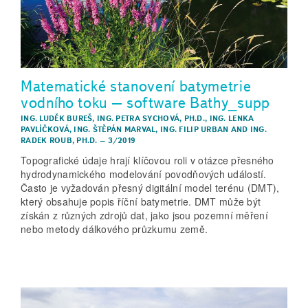
Matematické stanovení batymetrie
vodního toku – software Bathy_supp
ING. LUDĚK BUREŠ
,
ING. PETRA SYCHOVÁ, PH.D.
,
ING. LENKA
PAVLÍČKOVÁ
,
ING. ŠTĚPÁN MARVAL
,
ING. FILIP URBAN
AND
ING.
RADEK ROUB, PH.D.
–
3/2019
Topografické údaje hrají klíčovou roli v otázce přesného
hydrodynamického modelování povodňových událostí.
Často je vyžadován přesný digitální model terénu (DMT),
který obsahuje popis říční batymetrie. DMT může být
získán z různých zdrojů dat, jako jsou pozemní měření
nebo metody dálkového průzkumu země.