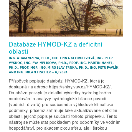
Databáze HYMOD-KZ a deficitní
oblasti
ING. ADAM VIZINA, PH.D.
,
ING. IRINA GEORGIEVOVÁ
,
ING. PETR
VYSKOČ
,
ING. EVA MELIŠOVÁ, PH.D.
,
PROF. ING. MARTIN HANEL,
PH.D.
,
PROF. MGR. ING. MIROSLAV TRNKA, PH.D.
,
ING. PETR PAVLÍK
AND
ING. MILAN FISCHER
–
6/2024
Příspěvek popisuje databázi HYMOD-KZ, která je
dostupná na adrese https://shiny.vuv.cz/HYMOD-KZ/.
Databáze poskytuje detailní výsledky hydrologického
modelování a analýzy hydrologické bilance povodí
(vodních útvarů) pro současné a výhledové klimatické
podmínky, přičemž zahrnuje také aktualizované deficitní
oblasti, jejichž popis je součástí tohoto příspěvku. Tento
nástroj se může stát podkladem pro odborníky ve vodním
hospodářství, pro akademickou sféru, ale i širokou