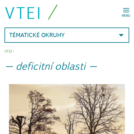
VTEI
MENU
TÉMATICKÉ OKRUHY
VTEI
/
deficitní oblasti