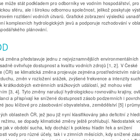
 se může stát podkladem pro odborníky ve vodním hospodářství, pro
kou sféru, ale i širokou odbornou společnost, jelikož poskytuje výs
orovém rozlišení vodních útvarů. Grafické zobrazení výsledků usnad
ní komplexních hydrologických jevů a podporuje rozhodování v obla
podářského plánování.
OD
cká změna představuje jednu z nejvýznamnějších environmentálních 
sadně ovlivňuje dostupnost a kvalitu vodních zdrojů [1, 2]. V České
ce (ČR) se klimatická změna projevuje zejména prostřednictvím nárů
vzduchu, změn v rozložení srážek, zvýšené frekvence a intenzity suc
k krátkodobých extrémních srážkových událostí, jež mohou vést
ím [3, 4]. Tyto změny narušují hydrologickou rovnováhu krajiny, ovl
ilanci a přispívají ke snížené dostupnosti zásob podzemních i povrc
ré jsou klíčové pro zásobování obyvatelstva, zemědělství [5] i průmy
ých oblastech ČR, jež jsou již nyní klasifikovány jako deficitní z hled
 režimu, se dopady klimatické změny ještě prohlubují. Nedostatek v
e jak v období sucha, kdy dochází k poklesu hladin řek a snížení
osti vody pro různé účely, tak i v zimních měsících, kdy snížené zá