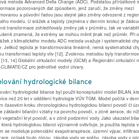
ková metoda Advanced Delta Change (ADC). Podstatou přírůstkové 
sformace pozorovaných dat způsobem, jenž zaručí, že změny mezi
rmovanou a původní řadou jsou stejné jako změny odvozené z regio
ckého modelu. U srážek a teploty (zejména v denním kroku) je žádou
né transformace zohledňovaly změny jak v průměru, tak ve variabili
ušeně znamená, že extrémy se mohou měnit jinak než průměr. Při 
ážek z klimatického modelu ADC metoda uvažuje i systematické ch
e. Jelikož teplota je transformována lineárně, nemá systematická c
ou transformaci teploty vliv [12]. Zvolenou metodou byly transformo
 [13, 14] Globální cirkulační modely (GCM) a Regionální cirkulační 
CLIMATE/CZ pro jednotlivé vodní útvary.
lování hydrologické bilance
ování hydrologické bilance byl použit konceptuální model BILAN, kte
 více než 20 let v oddělení hydrologie VÚV TGM. Model počítá v den
m časovém kroku chronologickou hydrologickou bilanci povodí či úz
e základní bilanční vztahy na povrchu povodí, v zóně aerace, do níž
 i vegetační kryt povodí, a v zóně podzemní vody. Jako ukazatel bil
 která hydrologickou bilanci významně ovlivňuje, je po­užita teplota 
m se modeluje potenciální evapotranspirace, územní výpar, infiltrac
race, průsak touto zónou, zásoba vody ve sněhu, zásoba vody v pů