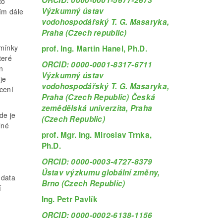
to
Výzkumný ústav
ím dále
vodohospodářský T. G. Masaryka,
Praha (Czech republic)
dmínky
prof. Ing. Martin Hanel, Ph.D.
teré
ORCID: 0000-0001-8317-6711
ěn
Výzkumný ústav
je
vodohospodářský T. G. Masaryka,
ocení
Praha (Czech Republic) Česká
zemědělská univerzita, Praha
de je
(Czech Republic)
lné
prof. Mgr. Ing. Miroslav Trnka,
Ph.D.
ORCID: 0000-0003-4727-8379
Ústav výzkumu globální změny,
 data
Brno (Czech Republic)
í
Ing. Petr Pavlík
ORCID: 0000-0002-6138-1156