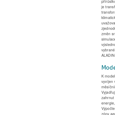
přírůst
je tran
transfo
klimati
uvažova
zjednod
změn sr
simulac
výsledn
vybrané
ALADIN-
Mode
K model
vyvíjen
měsíční
Vyjadřuj
zahrnut
energie,
Výpočte
zóny ae