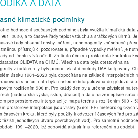
ODIKA A DATA
asné klimatické podmínky
otné hodnocení současných podmínek byla využita klimatická data 
1961–2020, a to časové řady teplot vzduchu a srážkových úhrnů. Je
časové řady obsahují chyby měření, nehomogenity způsobené pře
, změnou přístrojů či pozorovatele, případně výpadky měření, je nut
ady od těchto vlivů očistit. Za tímto účelem prošla data kontrolou kva
 databáze CLIDATA na ČHMÚ. Všechna data byla otestována na
enity v řadách a ty byly pomocí vlastní metody DAP korigovány. Ch
celém úseku 1961–2020 byla dopočítána na základě interpolačních 
pracovaná staniční data byla následně interpolována do gridové sítě
orovým rozlišením 500 m. Pro každý den byla určena závislost na te
rech (nadmořská výška, sklon, drsnost) a dále na zeměpisné šířce a
em pro prostorovou interpolaci je mapa terénu s rozlišením 500 × 5
em prostorové interpolace jsou vrstvy (GeoTIFF) meteorologických v
m časovém kroku, které byly po­užity k odvození časových řad pro z
k těžišti jednotlivých útvarů povrchových vod). Pro samotné hodnoce
 období 1991–2020, jež odpovídá aktuálnímu referenčnímu období.