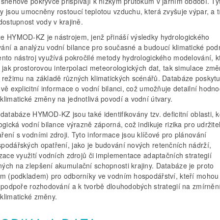
 sněhové pokrývce přispívají k nízkým průtokům v jarním období. Ty
y jsou umocněny rostoucí teplotou vzduchu, která zvyšuje výpar, a t
dostupnost vody v krajině.
e HYMOD-KZ je nástrojem, jenž přináší výsledky hydrologického
ání a analýzu vodní bilance pro současné a budoucí klimatické po
ento nástroj využívá pokročilé metody hydrologického modelování, k
í jak prostorovou interpolaci meteorologických dat, tak simulace zm
 režimu na základě různých klimatických scénářů. Databáze poskytu
vě explicitní informace o vodní bilanci, což umožňuje detailní hodn
klimatické změny na jednotlivá povodí a vodní útvary.
databáze HYMOD-KZ jsou také identifikovány tzv. deficitní oblasti, k
ogická vodní bilance výrazně záporná, což indikuje rizika pro udržite
ení s vodními zdroji. Tyto informace jsou klíčové pro plánování
podářských opatření, jako je budování nových retenčních nádrží,
zace využití vodních zdrojů či implementace adaptačních strategií
ých na zlepšení akumulační schopnosti krajiny. Databáze je proto
em (podkladem) pro odborníky ve vodním hospodářství, kteří mohou
k podpoře rozhodování a k tvorbě dlouhodobých strategií na zmírněn
klimatické změny.