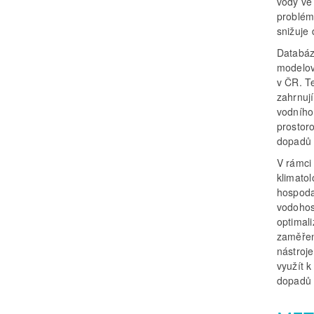
vody ve
problém
snižuje 
Databáz
modelov
v ČR. T
zahrnuj
vodního
prostoro
dopadů 
V rámci 
klimatol
hospodař
vodohos
optimali
zaměřen
nástroj
využít 
dopadů 