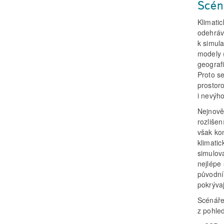
Scén
Klimati
odehráv
k simul
modely 
geograf
Proto se
prostor
i nevýho
Nejnově
rozliše
však kon
klimati
simulov
nejlépe 
původní
pokrýva
Scénáře
z pohle