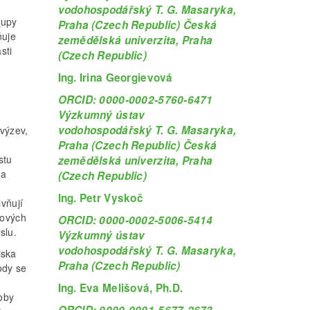
vodohospodářský T. G. Masaryka,
tupy
Praha (Czech Republic) Česká
ňuje
zemědělská univerzita, Praha
sti
(Czech Republic)
Ing. Irina Georgievová
ORCID: 0000-0002-5760-6471
Výzkumný ústav
vodohospodářský T. G. Masaryka,
výzev,
Praha (Czech Republic) Česká
stu
zemědělská univerzita, Praha
ha
(Czech Republic)
Ing. Petr Vyskoč
ivňují
hových
ORCID: 0000-0002-5006-5414
slu.
Výzkumný ústav
vodohospodářský T. G. Masaryka,
iska
Praha (Czech Republic)
ody se
Ing. Eva Melišová, Ph.D.
soby
ORCID: 0000-0001-5677-2673