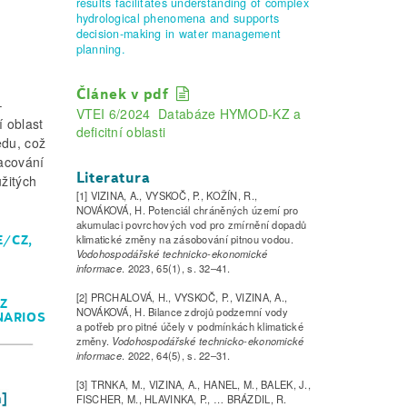
results facilitates understanding of complex
hydrological phenomena and supports
decision-making in water management
planning.
Článek v pdf
–
VTEI 6/2024 Databáze HYMOD-KZ a
 oblast
deficitní oblasti
du, což
racování
Literatura
užitých
[1] VIZINA, A., VYSKOČ, P., KOŽÍN, R.,
NOVÁKOVÁ, H. Potenciál chráněných území pro
akumulaci povrchových vod pro zmírnění dopadů
E/CZ,
klimatické změny na zásobování pitnou vodou.
Vodohospodářské technicko-ekonomické
informace
. 2023, 65(1), s. 32–41.
[2] PRCHALOVÁ, H., VYSKOČ, P., VIZINA, A.,
CZ
NOVÁKOVÁ, H. Bilance zdrojů podzemní vody
ENARIOS
a potřeb pro pitné účely v podmínkách klimatické
změny.
Vodohospodářské technicko-ekonomické
informace
. 2022, 64(5), s. 22–31.
[3] TRNKA, M., VIZINA, A., HANEL, M., BALEK, J.,
FISCHER, M., HLAVINKA, P., … BRÁZDIL, R.