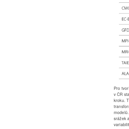
Pro tvo
v ČR st
kroku. 
transfo
modelů.
srážek 
variabil