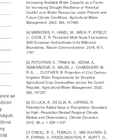
Increasing Available Water Capacity as a Factor
for Increasing Drought Resilience or Potential
Conflict over Water Resources under Present and
Future Climate Conditions.
Agricultural Water
Management
. 2022, 264, 107460.
[4] MARKONIS, Y., HANEL, M., MÁCA, P., KYSELÝ,
J., COOK, E. R. Persistent Multi-Scale Fluctuations
Shift European Hydroclimate to its Millennial
Boundaries.
Nature Communications
. 2018, 9(1),
1767.
[5] POTOPOVÁ, V., TRNKA, M., VIZINA, A.,
SEMERÁDOVÁ, D., BALEK, J., CHAWDHERY, M.
R. A., ... CLOTHIER, B. Projection of 21st Century
Irrigation Water Requirements for Sensitive
Agricultural Crop Commodities across the Czech
Republic.
Agricultural Water Management
. 2022,
262, 107337.
ance se
síčním
[6] DI LUCA, A., DE ELÍA, R., LAPRISE, R.
Potential for Added Value in Precipitation Simulated
y
by High--Resolution Nested Regional Climate
ických
Models and Observations.
Climate Dynamics
.
úhrnů
2012, 38, s. 1 229–1 247.
ěny
[7] O‘NEILL, B. C., TEBALDI, C., VAN VUUREN, D.
čilá
P., EYRING, V., FRIEDLINGSTEIN, P., HURTT, G.,