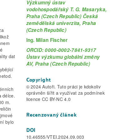
Výzkumný ústav
vodohospodářský T. G. Masaryka,
Praha (Czech Republic) Česká
zemědělská univerzita, Praha
(Czech Republic)
za
likož
Ing. Milan Fischer
sunem
ORCID: 0000-0002-7841-9317
né
lity dat
Ústav výzkumu globální změny
AV, Praha (Czech Republic)
ybějící
metod.
Copyright
© 2024 Autoři. Tuto práci je kdokoliv
rénních
oprávněn šířit a využívat za podmínek
 délce.
licence CC BY-NC 4.0
00 m.
eličin
Recenzovaný článek
ájmové
ní bylo
DOI
10.46555/VTEI.2024.09.003