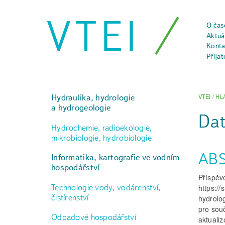
VTEI
O čas
Aktuál
Konta
Přijat
Hydraulika, hydrologie
VTEI
/
HL
a hydrogeologie
Dat
Hydrochemie, radioekologie,
mikrobiologie, hydrobiologie
AB
Informatika, kartografie ve vodním
hospodářství
Příspěv
Technologie vody, vodárenství,
https:/
čistírenství
hydrolo
pro sou
Odpadové hospodářství
aktualiz