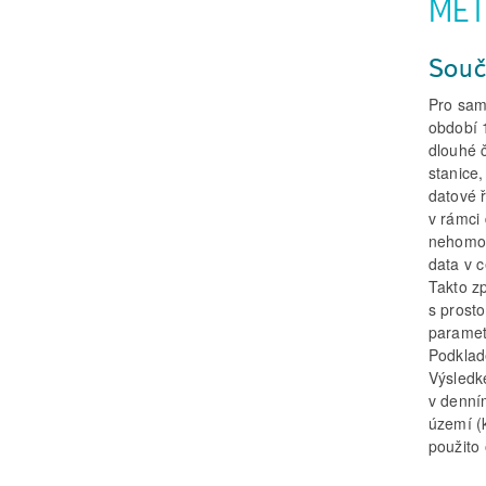
MET
Souč
Pro sam
období 
dlouhé 
stanice
datové ř
v rámci
nehomog
data v 
Takto z
s prost
paramet
Podklad
Výsledk
v denní
území (
použito