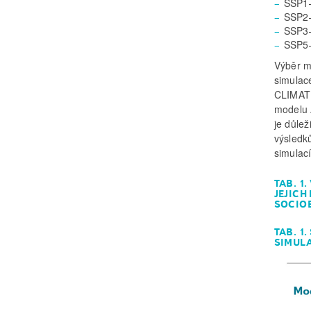
SSP1–
SSP2–
SSP3–
SSP5–
Výběr m
simulac
CLIMATE
modelu 
je důle
výsledků
simulac
TAB. 1
JEJICH
SOCIO
TAB. 1
SIMULA