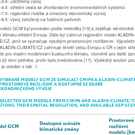
2.6: udržitelný vývoj
4.5: střední cesta se zhoršováním environmentálních systémů
7.0: regionální rivalita a omezený ekonomický rozvoj
8.5: vývoj založený na fosilních palivech
odelů GCM byl proveden podle metodiky [10] a zajišťuje věrohodné
e klimatu střední Evropy. Dále byl zahrnut regionální model ALADIN
/CZ, jenž se vyznačuje vysokým prostorovým rozlišením. Výpočetní
ALADIN-CLIMATE/CZ zahrnuje téměř celou Evropu s ČR v jejím stře
žité pro vlastní modelování budoucího klimatu, nicméně pro další zp
 již není potřeba, proto byla zredukována [11]. Výsledný soubor po
í je uveden v
tab. 1
.
. VYBRANÉ MODELY GCM ZE SIMULACÍ CMIP6 A ALADIN-CLIMAT
 PROSTOROVÉ ROZLIŠENÍ A DOSTUPNÉ SCÉNÁŘE
EKONOMICKÉHO VÝVOJE
. SELECTED GCM MODELS FROM CMIP6 AND ALADIN-CLIMATE/
TIONS, THEIR SPATIAL RESOLUTION, AND AVAILABLE SSP SC