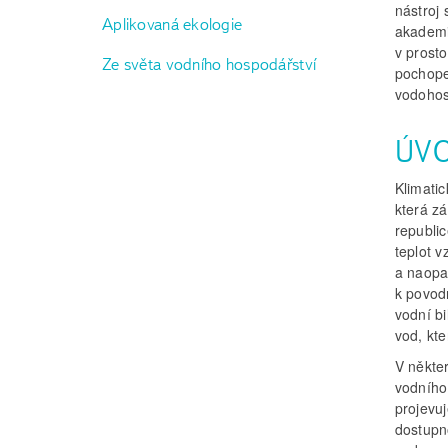
nástroj
Aplikovaná ekologie
akademic
v prost
Ze světa vodního hospodářství
pochope
vodohos
ÚV
Klimati
která zá
republi
teplot 
a naopa
k povodn
vodní b
vod, kte
V někter
vodního
projevuj
dostupn