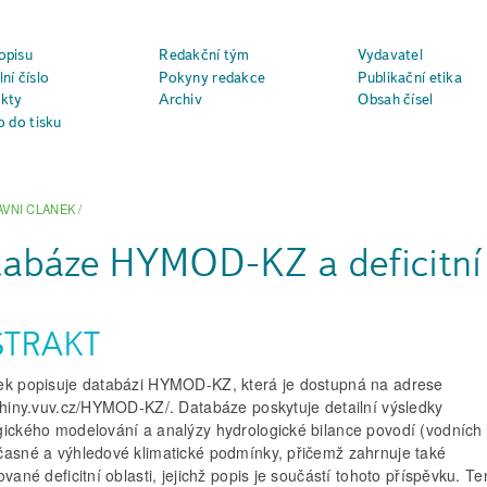
opisu
Redakční tým
Vydavatel
ní číslo
Pokyny redakce
Publikační etika
kty
Archiv
Obsah čísel
o do tisku
AVNI CLANEK
/
abáze HYMOD-KZ a deficitní 
STRAKT
ek popisuje databázi HYMOD-KZ, která je dostupná na adrese
/shiny.vuv.cz/HYMOD-KZ/. Databáze poskytuje detailní výsledky
gického modelování a analýzy hydrologické bilance povodí (vodních 
časné a výhledové klimatické podmínky, přičemž zahrnuje také
ované deficitní oblasti, jejichž popis je součástí tohoto příspěvku. Te