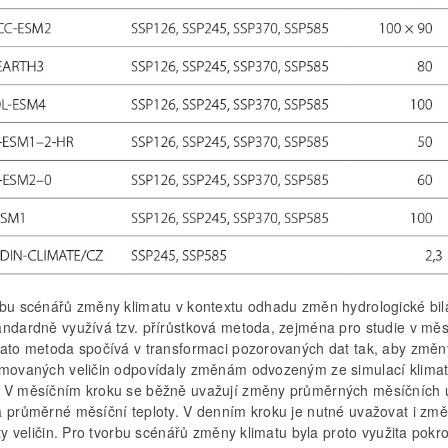
rbu scénářů změny klimatu v kontextu odhadu změn hydrologické bil
andardně využívá tzv. přírůstková metoda, zejména pro studie v mě
Tato metoda spočívá v transformaci pozorovaných dat tak, aby změn
rmovaných veličin odpovídaly změnám odvozeným ze simulací klimat
 V měsíčním kroku se běžně uvažují změny průměrných měsíčních 
a průměrné měsíční teploty. V denním kroku je nutné uvažovat i zm
ity veličin. Pro tvorbu scénářů změny klimatu byla proto využita pokro