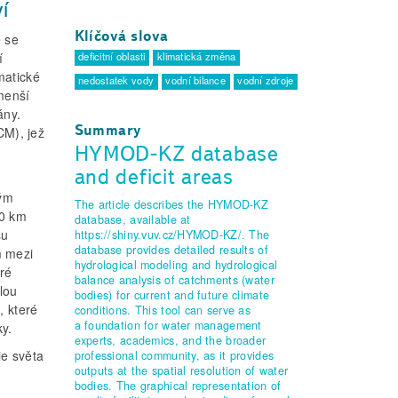
í
Klíčová slova
é se
deficitní oblasti
klimatická změna
í
matické
nedostatek vody
vodní bilance
vodní zdroje
menší
ány.
Summary
CM), jež
HYMOD-KZ database
and deficit areas
vým
The article describes the HYMOD-KZ
50 km
database, available at
su
https://shiny.vuv.cz/HYMOD-KZ/. The
database provides detailed results of
m mezi
hydrological modeling and hydrological
ré
balance analysis of catchments (water
elou
bodies) for current and future climate
, které
conditions. This tool can serve as
a foundation for water management
ky.
experts, academics, and the broader
ie světa
professional community, as it provides
outputs at the spatial resolution of water
bodies. The graphical representation of