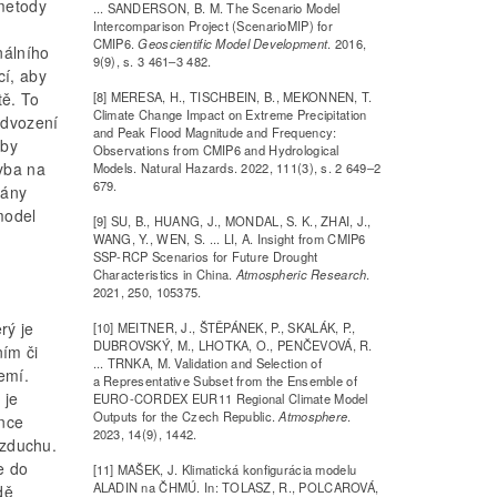
metody
... SANDERSON, B. M. The Scenario Model
Intercomparison Project (ScenarioMIP) for
CMIP6.
Geoscientific Model Development
. 2016,
nálního
9(9), s. 3 461–3 482.
cí, aby
tě. To
[8] MERESA, H., TISCHBEIN, B., MEKONNEN, T.
Climate Change Impact on Extreme Precipitation
odvození
and Peak Flood Magnitude and Frequency:
yby
Observations from CMIP6 and Hydrological
hyba na
Models. Natural Hazards. 2022, 111(3), s. 2 649–2
679.
vány
model
[9] SU, B., HUANG, J., MONDAL, S. K., ZHAI, J.,
WANG, Y., WEN, S. ... LI, A. Insight from CMIP6
SSP-RCP Scenarios for Future Drought
Characteristics in China.
Atmospheric Research
.
2021, 250, 105375.
rý je
[10] MEITNER, J., ŠTĚPÁNEK, P., SKALÁK, P.,
DUBROVSKÝ, M., LHOTKA, O., PENČEVOVÁ, R.
ním či
... TRNKA, M. Validation and Selection of
emí.
a Representative Subset from the Ensemble of
 je
EURO-CORDEX EUR11 Regional Climate Model
Outputs for the Czech Republic.
Atmosphere
.
ance
2023, 14(9), 1442.
vzduchu.
e do
[11] MAŠEK, J. Klimatická konfigurácia modelu
ALADIN na ČHMÚ. In: TOLASZ, R., POLCAROVÁ,
dě