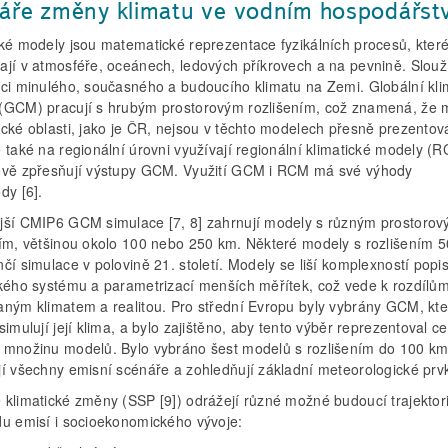
áře změny klimatu ve vodním hospodářstv
cké modely jsou matematické reprezentace fyzikálních procesů, kter
ají v atmosféře, oceánech, ledových příkrovech a na pevnině. Slouž
aci minulého, současného a budoucího klimatu na Zemi. Globální kli
(GCM) pracují s hrubým prostorovým rozlišením, což znamená, že 
ické oblasti, jako je ČR, nejsou v těchto modelech přesně prezentov
 také na regionální úrovni využívají regionální klimatické modely (R
ově zpřesňují výstupy GCM. Využití GCM i RCM má své výhody
dy [6].
jší CMIP6 GCM simulace [7, 8] zahrnují modely s různým prostoro
ním, většinou okolo 100 nebo 250 km. Některé modely s rozlišením 
čí simulace v polovině 21. století. Modely se liší komplexností popi
ckého systému a parametrizací menších měřítek, což vede k rozdílů
aným klimatem a realitou. Pro střední Evropu byly vybrány GCM, kte
simulují její klima, a bylo zajištěno, aby tento výběr reprezentoval c
 množinu modelů. Bylo vybráno šest modelů s rozlišením do 100 km
jí všechny emisní scénáře a zohledňují základní meteorologické prv
 klimatické změny (SSP [9]) odrážejí různé možné budoucí trajektor
du emisí i socioekonomického vývoje: