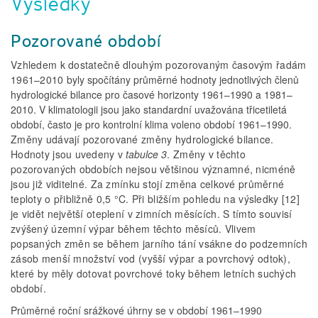
Výsledky
Pozorované období
Vzhledem k dostatečně dlouhým pozorovaným časovým řadám
1961–2010
byly spočítány průměrné hodnoty jednotlivých členů
hydrologické bilance pro časové horizonty 1961–1990 a 1981–
2010. V klimatologii jsou jako standardní uvažována třicetiletá
období, často je pro kontrolní klima voleno období 1961–1990.
Změny udávají pozorované změny hydrologické bilance.
Hodnoty jsou uvedeny v
tabulce 3
. Změny v těchto
pozorovaných obdobích nejsou většinou významné, nicméně
jsou již viditelné. Za zmínku stojí změna celkové průměrné
teploty o přibližně 0,5 °C. Při bližším pohledu na výsledky [12]
je vidět největší oteplení v zimních měsících. S tímto souvisí
zvýšený územní výpar během těchto měsíců. Vlivem
popsaných změn se během jarního tání vsákne do podzemních
zásob menší množství vod (vyšší výpar a povrchový odtok),
které by měly dotovat povrchové toky během letních suchých
období.
Průměrné roční srážkové úhrny se v období 1961–1990