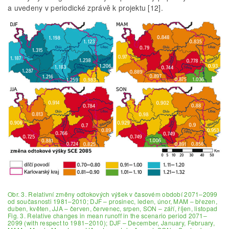
a uvedeny v periodické zprávě k projektu [12].
Obr. 3. Relativní změny odtokových výšek v časovém období 2071–2099
od současnosti 1981–2010; DJF – prosinec, leden, únor, MAM – březen,
duben, květen, JJA – červen, červenec, srpen, SON – září, říjen, listopad
Fig. 3. Relative changes in mean runoff in the scenario period 2071–
2099 (with respect to 1981–2010); DJF – December, January, February,