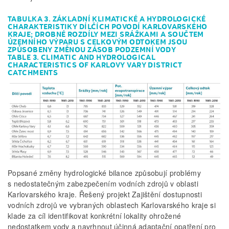
TABULKA 3. ZÁKLADNÍ KLIMATICKÉ A HYDROLOGICKÉ
CHARAKTERISTIKY DÍLČÍCH POVODÍ KARLOVARSKÉHO
KRAJE; DROBNÉ ROZDÍLY MEZI SRÁŽKAMI A SOUČTEM
ÚZEMNÍHO VÝPARU S CELKOVÝM ODTOKEM JSOU
ZPŮSOBENY ZMĚNOU ZÁSOB PODZEMNÍ VODY
TABLE 3. CLIMATIC AND HYDROLOGICAL
CHARACTERISTICS OF KARLOVY VARY DISTRICT
CATCHMENTS
Popsané změny hydrologické bilance způsobují problémy
s nedostatečným zabezpečením vodních zdrojů v oblasti
Karlovarského kraje. Řešený projekt Zajištění dostupnosti
vodních zdrojů ve vybraných oblastech Karlovarského kraje si
klade za cíl identifikovat konkrétní lokality ohrožené
nedostatkem vody a navrhnout účinná adaptační opatření pro