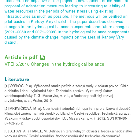
financed. The objective of the project is development of methods for
proposal of adaptation measures leading to increasing reliability of
water resources in the periods of water stress using existing
infrastructures as much as possible. The methods will be verified on
pilot basins in Karlovy Vary district. The paper describes observed
changes in the hydrological balance components and future changes
(2021–2050 and 2071–2099) in the hydrological balance components
caused by the climate change impacts on the area of Karlovy Vary
district.
Article in pdf
VTEI 5/2016 Changes in the hydrological balance
Literature
[1] VYSKOČ, P. aj. Výhledová studie potřeb a zdrojů vody v oblasti povodí Ohře
a dolního Labe – východní část. Technická zpráva. Výzkumný ústav
vodohospodářský T. G. Masaryka, v. v. i., a Vodohospodářský rozvoj
a výstavba, a. s., Praha, 2010.
[2] MRKVIČKOVÁ, M. aj. Navrhování adaptačních opatření pro snižování dopadů
klimatické změny na hydrologickou bilanci v České republice. Technická zpráva.
Výzkumný ústav vodohospodářský T.G. Masaryka, v. v. i., 2012. SBN 978-80-
87402-25-2.
[3] BERAN, A. a HANEL, M. Definování zranitelných oblastí z hlediska nedostatku
vody na území České republiky. Vodohospodářské technicko­‑ekonomické