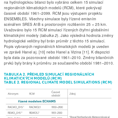
na hydrologickou bilanci bylo vybráno celkem 15 simulací
regionálních klimatických modelů (RCM), které pokrývají
časové období 1961–2099. RCM jsou výstupem projektu
ENSEMBLES. Všechny simulace byly řízené emisním
scénářem SRES A1B s prostorovým rozlišením 25 × 25 km.
Uvažováno bylo 15 RCM simulací řízených čtyřmi globálními
klimatickými modely (
tabulka 2
). Jako výsledná hodnota změny
hydrologické veličiny byl brán průměr z těchto 15 simulací.
Popis vybraných regionálních klimatických modelů je uveden
ve zprávě Hanel aj. [10] nebo Hanel a Vizina [11]. K dispozici
byla data za pozorované období 1961–2010. Změny bilančních
prvků byly brány k průměru ze současného období 1981–2010.
TABULKA 2. PŘEHLED SIMULACÍ REGIONÁLNÍCH
KLIMATICKÝCH MODELŮ (RCM)
TABLE 2. REGIONAL CLIMATE MODEL SIMULATIONS (RCM)