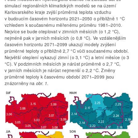
simulací regionálních klimatických modelů se na území
Karlovarského kraje zvýší průměrná teplota vzduchu
v budoucím časovém horizontu 2021–2050 o přibližně 1 °C
vzhledem k současnému měřenému průměru 1981–2010.
Nejvíce se bude oteplovat v zimních měsících (o 1,2 °C),
nejméně pak v jarních měsících (o 0,8 °C). Ve vzdálenějším
časovém horizontu 2071–2099 ukazují modely zvýšení
průměrné teploty o přibližně 2,7 °C vůči současnému období.
Největší oteplení vykazují zimní (o 3,1 °C) a letní měsíce (o 3
°C). V podzimních měsících je nárůst průměrně o 2,7 °C,
v jarních měsících je nárůst nejmenší o 2,2 °C. Změny
průměrné teploty k časovému období 2071–2099 jsou
znázorněny na
obr. 1.