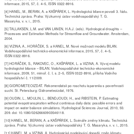
informace, 2015, 57, č. 4–5, ISSN 0322-8916.
[4] HANEL, M., BERAN, A. a KAŠPÁREK, L. Hydrologická bilance povodí 3. řádu.
Technická zpráva. Praha: Výzkumný ústav vodohospodářský T. G.
Masaryka, v. v. i., 2015.
[5] TALLAKSEN, L.M. and VAN LANEN, H.A.J. (eds). Hydrological droughts –
Processes and Estimation Methods for Streamflow and Groundwater. Amsterdam,
2004.
[6] VIZINA, A., HORÁČEK, S. a HANEL, M. Nové možnosti modelu BILAN.
Vodohospodářské technicko­‑ekonomické informace, 2015, 57, č. 4–5,
ISSN 0322-8916.
[7] HORÁČEK, S., RAKOVEC, O., KAŠPÁREK, L. a VIZINA, A. Vývoj modelu
hydrologické bilance – BILAN. Vodohospodářské technicko­‑ekonomické
informace, 2009, 51, mimoř. č. I, s. 2–5, ISSN 0322-8916, příloha Vodního
hospodářství č. 11/2009.
[8] GIDROMETEOIZDAT. Rekomendatsii po roschotu ispareniia s poverhnosti
suchi. St. Petersburg: Gidrometeoizdat, 1976.
[9] OUDIN, L., MOULIN, L., BENDJOUDI, H., and RIBSTEIN, P. Estimating
potential evapotranspiration without continious daily data: possible errors and
impact on water balance simulations. Hydrological Sciences Journal, 2010, 55:
209. doi: 10.1080/02626660903546118.
[10] HANEL, M., BERAN, A. a KAŠPÁREK, L. Scénáře změny klimatu. Technická
zpráva. Praha: Výzkumný ústav vodohospodářský T. G. Masaryka, v. v. i., 2015.
[11] HANEL, M. a VIZINA, A. Hydrologické modelování dopadů změn klimatu