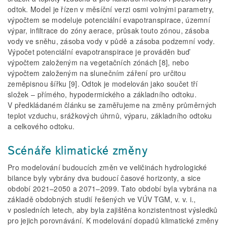
odtok. Model je řízen v měsíční verzi osmi volnými parametry,
výpočtem se modeluje potenciální evapotranspirace, územní
výpar, infiltrace do zóny aerace, průsak touto zónou, zásoba
vody ve sněhu, zásoba vody v půdě a zásoba podzemní vody.
Výpočet potenciální evapotranspirace je prováděn buď
výpočtem založeným na vegetačních zónách [8], nebo
výpočtem založeným na slunečním záření pro určitou
zeměpisnou šířku [9]. Odtok je modelován jako součet tří
složek – přímého, hypodermického a základního odtoku.
V předkládaném článku se zaměřujeme na změny průměrných
teplot vzduchu, srážkových úhrnů, výparu, základního odtoku
a celkového odtoku.
Scénáře klimatické změny
Pro modelování budoucích změn ve veličinách hydrologické
bilance byly vybrány dva budoucí časové horizonty, a sice
období 2021–2050 a 2071–2099. Tato období byla vybrána na
základě obdobných studií řešených ve VÚV TGM, v. v. i.,
v posledních letech, aby byla zajištěna konzistentnost výsledků
pro jejich porovnávání. K modelování dopadů klimatické změny