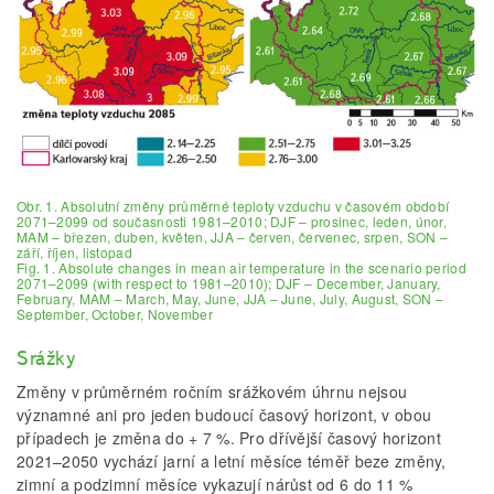
Obr. 1. Absolutní změny průměrné teploty vzduchu v časovém období
2071–2099 od současnosti 1981–2010; DJF – prosinec, leden, únor,
MAM – březen, duben, květen, JJA – červen, červenec, srpen, SON –
září, říjen, listopad
Fig. 1. Absolute changes in mean air temperature in the scenario period
2071–2099 (with respect to 1981–2010); DJF – December, January,
February, MAM – March, May, June, JJA – June, July, August, SON –
September, October, November
Srážky
Změny v průměrném ročním srážkovém úhrnu nejsou
významné ani pro jeden budoucí časový horizont, v obou
případech je změna do + 7 %. Pro dřívější časový horizont
2021–2050 vychází jarní a letní měsíce téměř beze změny,
zimní a podzimní měsíce vykazují nárůst od 6 do 11 %