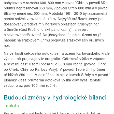
pohybovaly v rozsahu
600–800 mm v povodí Ohře, v povodí Mže
průměr nepřesahoval 650 mm, v povodí Střely 600 mm a v povodí
Blšanky méně než 500 mm. V období 1981–2010
byl zaznamenán
nárůst srážek v rozsahu 3–10 %. Nejvyšší srážkové úhrny jsou
dosahovány především v horských oblastech Krušných hor
a Smrčin (část Krušnohorské pahorkatiny) na severu
a severozápadě území. Na jihovýchodním okraji území se již
naopak na srážkovém úhrnu projevuje srážkový stín Krušných
hor.
Na velikosti celkového odtoku se na území Karlovarského kraje
významně projevuje vliv orografie. Odtoková výška v západní
a severní části území přesahuje 300 mm ročně (povodí Ohře
po Cheb, Ohře po Karlovy Vary). V povodí Teplé činil průměr
přibližně 250 mm. V dolní části kraje v povodí Střely a v povodí
Blšanky klesá průměrná odtoková výška díky vyšší teplotě
vzduchu až pod 100 mm ročně.
Budoucí změny v hydrologické bilanci
Teplota
Podle modelování hydrologické bilance na základě dat ze