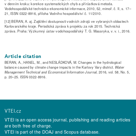
v denním kroku: korekce systematických chyb a přírůstková metoda.
Vodohospodářské technicko­‑ekonomické informace, 2010, 52, mimoř. č. II, s. 17–
21, ISSN 0322-8916, příloha Vodního hospodářství č. 11/2010.
[12] BERAN, A. aj. Zajištění dostupnosti vodních zdrojů ve vybraných oblastech
Karlovarského kraje. Periodická zpráva k projektu za rok 2015. Technická
zpráva. Praha: Výzkumný ústav vodohospodářský T. G. Masaryka, v. v. i., 2016.
Article citation
BERAN, A., HANEL, M., and NESLÁDKOVÁ, M. Changes in the hydrological
balance caused by climate change impacts in the Karlovy Vary district.
Water
Management Technical and Economical Information Journal
, 2016, vol. 58, No. 5,
p. 20–25. ISSN 0322-8916.
VTEI.cz
VTEI is an open access journal, publishing and reading articles
are both free of charge.
VTEI is part of the
DOAJ
and
Scopus
database.