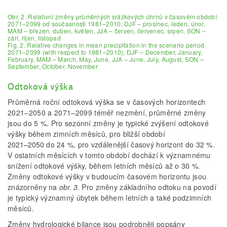
Obr. 2. Relativní změny průměrných srážkových úhrnů v časovém období
2071–2099 od současnosti 1981–2010; DJF – prosinec, leden, únor,
MAM – březen, duben, květen, JJA – červen, červenec, srpen, SON –
září, říjen, listopad
Fig. 2. Relative changes in mean precipitation in the scenario period
2071–2099 (with respect to 1981–2010); DJF – December, January,
February, MAM – March, May, June, JJA – June, July, August, SON –
September, October, November
Odtoková výška
Průměrná roční odtoková výška se v časových horizontech
2021–2050 a 2071–2099
téměř nezmění, průměrné změny
jsou do 5 %. Pro sezonní změny je
typické zvýšení odtokové
výšky během zimních měsíců, pro bližší období
2021–2050
do 24 %, pro vzdálenější časový horizont do 32 %.
V ostatních měsících v tomto období dochází k významnému
snížení odtokové výšky, během letních měsíců až o 30 %.
Změny odtokové výšky v budoucím časovém horizontu jsou
znázorněny na
obr. 3
. Pro změny základního odtoku na povodí
je typický významný úbytek během letních a také podzimních
měsíců.
Změny hydrologické bilance jsou podrobněji popsány