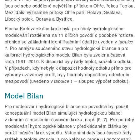
jsou od sebe oddělené největším přítokem Ohře, řekou Teplou.
Mezi další významné přítoky Ohře patří Rolava, Svatava,
Libocký potok, Odrava a Bystřice.
Plocha Karlovarského kraje byla pro účely hydrologického
modelování rozdělena na 11 dílčích povodí o podobné rozloze,
přehled se základními identifikačními údaji je uveden v
tabulce
1
. Pro analýzu současného stavu hydrologické bilance a pro
kalibraci hydrologického modelu Bilan byla zvolena časová
řada 1961–2010. K dispozici byly řady teplot, srážek a odtoku.
V případech, kdy nebyly k dispozici hodnoty odtoku přímo pro
vybraný uzávěrový profil, byly hodnoty dopočítány odečtením
mezipovodí (uvedeno v
tabulce 1
– sloupec výpočet odtoku).
Model Bilan
Pro modelování hydrologické bilance na povodích byl použit
konceptuální model Bilan simulující hydrologickou bilanci
v denním či měsíčním časovém kroku, např. [5–7]. Pro potřeby
modelování hydrologické bilance v předkládaném článku byl
použit měsíční krok výpočtu. Vstupními daty jsou časové řady
srážek a teploty vzduchu a pro kalibraci modelu i pozorovaný