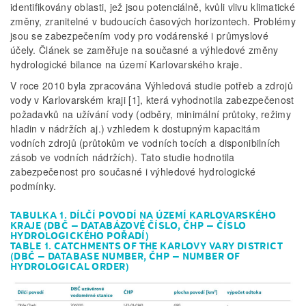
identifikovány oblasti, jež jsou potenciálně, kvůli vlivu klimatické
změny, zranitelné v budoucích časových horizontech. Problémy
jsou se zabezpečením vody pro vodárenské i průmyslové
účely. Článek se zaměřuje na současné a výhledové změny
hydrologické bilance na území Karlovarského kraje.
V roce 2010 byla zpracována Výhledová studie potřeb a zdrojů
vody v Karlovarském kraji [1], která vyhodnotila zabezpečenost
požadavků na užívání vody (odběry, minimální průtoky, režimy
hladin v nádržích aj.) vzhledem k dostupným kapacitám
vodních zdrojů (průtokům ve vodních tocích a disponibilních
zásob ve vodních nádržích). Tato studie hodnotila
zabezpečenost pro současné i výhledové hydrologické
podmínky.
TABULKA 1. DÍLČÍ POVODÍ NA ÚZEMÍ KARLOVARSKÉHO
KRAJE (DBČ – DATABÁZOVÉ ČÍSLO, ČHP – ČÍSLO
HYDROLOGICKÉHO POŘADÍ)
TABLE 1. CATCHMENTS OF THE KARLOVY VARY DISTRICT
(DBČ – DATABASE NUMBER, ČHP – NUMBER OF
HYDROLOGICAL ORDER)