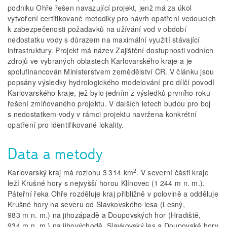
podniku Ohře řešen navazující projekt, jenž má za úkol
vytvoření certifikované metodiky pro návrh opatření vedoucích
k zabezpečenosti požadavků na užívání vod v období
nedostatku vody s důrazem na maximální využití stávající
infrastruktury. Projekt má název Zajištění dostupnosti vodních
zdrojů ve vybraných oblastech Karlovarského kraje a je
spolufinancován Ministerstvem zemědělství ČR. V článku jsou
popsány výsledky hydrologického modelování pro dílčí povodí
Karlovarského kraje, jež bylo jedním z výsledků prvního roku
řešení zmiňovaného projektu. V dalších letech budou pro boj
s nedostatkem vody v rámci projektu navržena konkrétní
opatření pro identifikované lokality.
Data a metody
2
Karlovarský kraj má rozlohu 3 314 km
. V severní části kraje
leží Krušné hory s nejvyšší horou Klínovec (1 244 m n. m.).
Páteřní řeka Ohře rozděluje kraj přibližně v polovině a odděluje
Krušné hory na severu od Slavkovského lesa (Lesný,
983 m n. m.) na jihozápadě a Doupovských hor (Hradiště,
934 m n. m.) na jihovýchodě. Slavkovský les a Doupovské hory