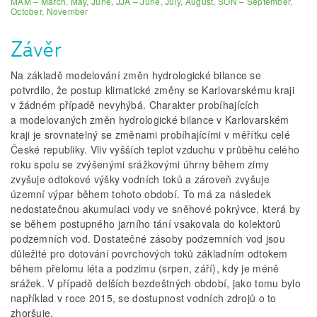
MAM – March, May, June, JJA – June, July, August, SON – September,
October, November
Závěr
Na základě modelování změn hydrologické bilance se
potvrdilo, že postup klimatické změny se Karlovarskému kraji
v žádném případě nevyhýbá. Charakter probíhajících
a modelovaných změn hydrologické bilance v Karlovarském
kraji je srovnatelný se změnami probíhajícími v měřítku celé
České republiky. Vliv vyšších teplot vzduchu v průběhu celého
roku spolu se zvýšenými srážkovými úhrny během zimy
zvyšuje odtokové výšky vodních toků a zároveň zvyšuje
územní výpar během tohoto období. To má za následek
nedostatečnou akumulaci vody ve sněhové pokrývce, která by
se během postupného jarního tání vsakovala do kolektorů
podzemních vod. Dostatečné zásoby podzemních vod jsou
důležité pro dotování povrchových toků základním odtokem
během přelomu léta a podzimu (srpen, září), kdy je méně
srážek. V případě delších bezdeštných období, jako tomu bylo
například v roce 2015, se dostupnost vodních zdrojů o to
zhoršuje.