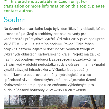
This article is available in Czech only. For
translation or more information on this topic, please
contact author.
Souhrn
Na území Karlovarského kraje byly identifikovány oblasti, jež se
pravidelně potýkají s problémy nedostatku vody pro
vodárenské i průmyslové využití. Od roku 2015 je ve spolupráci
VÚV TGM, v. v. i., a státního podniku Povodí Ohře řešen
projekt s názvem Zajištění dostupnosti vodních zdrojů ve
vybraných oblastech Karlovarského kraje. Projekt má za úkol
navrhnout opatření vedoucí k zabezpečení požadavků na
užívání vod v období nedostatku vody s důrazem na maximální
využití stávající infrastruktury. V článku jsou popsány
identifikované pozorované změny hydrologické bilance
způsobené vlivem klimatických změn na zájmovém území
Karlovarského kraje, spolu se změnami výhledovými pro
budoucí časové horizonty 2021–2050 a 2071–2099.