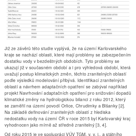
Již ze závěrů této studie vyplývá, že na území Karlovarského
kraje se nachází oblasti, které mají problémy se zabezpečením
dostatku vody v bezdeštných obdobích. Tyto problémy se
ukazují již v současném období a i pro výhledová období, která
uvažují postup klimatických změn, těchto zranitelných oblastí
podle výsledků modelování přibývá. Identifikací zranitelných
oblastí a návrhem adaptačních opatření se zabýval například
projekt Navrhování adaptačních opatření pro snižování dopadů
klimatické změny na hydrologickou bilanci z roku 2012, který
se zaměřil na území povodí Orlice, Chrudimky a Blšanky [2].
Na základě definování zranitelných oblastí z hlediska
nedostatku vody na území ČR v roce 2015 byl Karlovarský kraj
vyhodnocen jako mírně až středně zranitelný [3, 4].
Od roku 2015 je ve spolupráci VÚV TGM, v. v. i., a státního